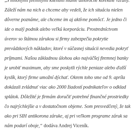
„
S mnohými firemnými klientmi máme dlhoročné korektné vzťahy.
Záleží nám na nich a chceme aby vedeli, že ich situáciu nielen
dôverne poznáme, ale chceme im aj aktívne pomôcť. Je jedno či
ide o malý podnik alebo veľkú korporáciu. Prostredníctvom
úverov so štátnou zárukou si firmy zabezpečia pokrytie
prevádzkových nákladov, ktoré v súčasnej situácii nevedia pokryť
príjmami. Našou základnou úlohou ako najväčšej firemnej banky
je urobiť maximum, aby sme poskytli rýchle peniaze alebo ďalší
kyslík, ktorý firme umožní dýchať. Okrem toho sme od 9. apríla
dokázali zvládnuť viac ako 2000 žiadostí podnikateľov o odklad
splátok. Dôležité je firmám doručiť potrebné finančné prostriedky
čo najrýchlejšie a v dostatočnom objeme. Som presvedčený, že tak
ako pri SIH antikorona záruke, aj pri veľkom programe záruk sa
nám podarí oboje,“
dodáva Andrej Viceník.