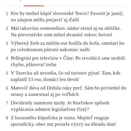
Kto by mohol kúpiť slovenské Tesco? Favorit je jasný,
1
no záujem môžu prejaviť aj ďalší
Mal rakovinu semenníkov, nádor rástol aj na obličke.
2
Na preventívke som nebol dvanásť rokov, hovorí
Výherný žreb za milión eur hodila do koša, smetiari ho
3
po celodennom pátraní nakoniec našli
Pellegrini pre televíziu v Číne: Po revolúcii sme urobili
4
chybu, plánovať treba
V Turecku už nevedia, čo od turistov pýtať. Tam, kde
5
zaplatíš 53 eur, domáci len deväť
Matovič dáva od Drdula ruky preč. Sám ho priviedol do
6
strany a zamestnal aj po voľbách
Dividendy namiesto mzdy. Je Korčokov spôsob
7
vyplácania odmien legislatívne čistý?
Z luxusného kúpaliska je ruina. Majiteľ reaguje
8
sporadicky, obec mu posiela výzvy na úhradu daní