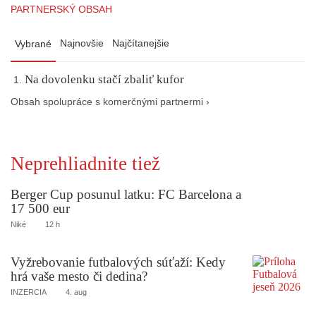
PARTNERSKÝ OBSAH
Najnovšie
Najčítanejšie
Vybrané
Na dovolenku stačí zbaliť kufor
Obsah spolupráce s komerčnými partnermi ›
Neprehliadnite tiež
Berger Cup posunul latku: FC Barcelona a
17 500 eur
Niké
12 h
Vyžrebovanie futbalových súťaží: Kedy
hrá vaše mesto či dedina?
INZERCIA
4. aug