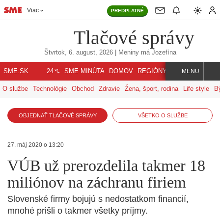
Viac
PREDPLATNÉ
Tlačové správy
Štvrtok, 6. august, 2026
| Meniny má
Jozefína
℃
SME.SK
SME MINÚTA
DOMOV
REGIÓNY
INDEX
SVET
24
MENU
O službe
Technológie
Obchod
Zdravie
Žena, šport, rodina
Life style
B
OBJEDNAŤ TLAČOVÉ SPRÁVY
VŠETKO O SLUŽBE
27. máj 2020 o 13:20
VÚB už prerozdelila takmer 18
miliónov na záchranu firiem
Slovenské firmy bojujú s nedostatkom financií,
mnohé prišli o takmer všetky príjmy.