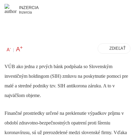
INZERCIA
Inzercia
+
A
-
ZDIEĽAŤ
A
|
VÚB ako jedna z prvých bánk podpísala so Slovenským
investičným holdingom (SIH) zmluvu na poskytnutie pomoci pre
malé a stredné podniky tzv. SIH antikorona záruku. A to v
najväčšom objeme.
Finančné prostriedky určené na preklenutie výpadkov príjmu v
období zdravotno-bezpečnostných opatrení proti šíreniu
koronavírusu, sú už prerozdelené medzi slovenské firmy. Vďaka