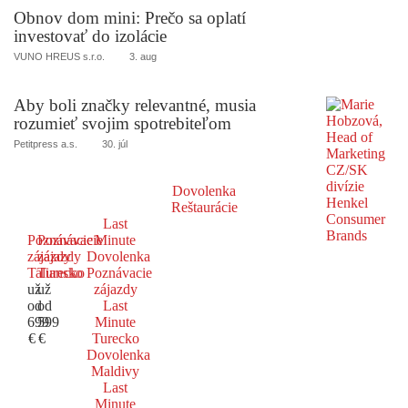
Obnov dom mini: Prečo sa oplatí
investovať do izolácie
VUNO HREUS s.r.o.
3. aug
Aby boli značky relevantné, musia
rozumieť svojim spotrebiteľom
Petitpress a.s.
30. júl
Dovolenka
Reštaurácie
Last
Poznávacie
Poznávacie
Minute
zájazdy
zájazdy
Dovolenka
Taliansko
Turecko
Poznávacie
už
už
zájazdy
od
od
Last
699
599
Minute
€
€
Turecko
Dovolenka
Maldivy
Last
Minute