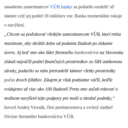
nasadeniu zamestnancov
VÚB banky
sa podarilo rozdeliť už
takmer celý jej podiel 18 miliónov eur. Banka momentálne rokuje
o navýšení.
„Chcem sa poďakovať všetkým zamestnancom VÚB, ktorí robia
maximum, aby skrátili dobu od podania žiadosti po získanie
úveru. Aj keď sme ako líder firemného
bankovníctva
na Slovensku
získali najväčší podiel finančných prostriedkov zo SIH antikorona
záruky, podarilo sa nám prerozdeliť takmer všetky prostriedky
počas
dvoch týždňov. Záujem je však podstatne väčší, keďže
evidujeme už viac ako 100 žiadostí! Preto sme začali rokovať o
možnom navýšení tejto podpory pre malé a stredné podniky,“
hovorí Andrej Viceník, člen predstavenstva a vrchný riaditeľ
Divízie firemného bankovníctva VÚB.