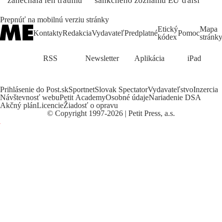
zanechala len traumu
sankčného zoznamu EÚ
ďalší
Prepnúť na mobilnú verziu stránky
Etický
Mapa
Kontakty
Redakcia
Vydavateľ
Predplatné
Pomoc
kódex
stránk
RSS
Newsletter
Aplikácia
iPad
Prihlásenie do Post.sk
Sportnet
Slovak Spectator
Vydavateľstvo
Inzercia
Návštevnosť webu
Petit Academy
Osobné údaje
Nariadenie DSA
Akčný plán
Licencie
Žiadosť o opravu
©
Copyright
1997-2026 | Petit Press, a.s.