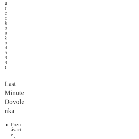
u
r
e
c
k
o
u
ž
o
d
5
9
9
€
Last
Minute
Dovole
nka
Pozn
ávaci
e