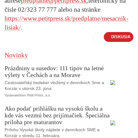
adrese
predplatne
@petitpress.sk
,
telefonicky na
čísle
02/323 77 777
alebo na stránke
https://www.petitpress.sk/predplatne/mesacnik-
lisiak/
.
DISKUSIA
Novinky
Prázdniny u susedov: 111 tipov na letné
výlety v Čechách a na Morave
Cestovateľský bedeker vložený v denníkoch Sme a
Korzár v utorok 23. júna
Vydavateľstvo Petit Press, a.s.
Ako podať prihlášku na vysokú školu a
kde vás vezmú bez prijímačiek. Špeciálna
príloha pre maturantov
Prílohu Vysoké školy nájdete v denníkoch SME a
Korzár v stredu 11. februára