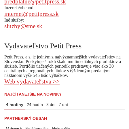
predplatne@petitpress.sk
Inzercia/obchod:
internet@petitpress.sk
Iné služby:
sluzby@sme.sk
Vydavateľstvo Petit Press
Petit Press, a.s. je jedným z najvýznamnejších vydavateľstiev na
Slovensku. Poskytuje širokú škálu multimediálnych produktov a
služieb. Portfólio tlačených periodík predstavuje viac ako 30
centrálnych a regionálnych titulov s týždenným predaným
nákladom vyše 545 tisíc výtlačkov.
Web vydavateľstva >>
NAJČÍTANEJŠIE NA NOVINKY
4 hodiny
24 hodín
3 dni
7 dní
PARTNERSKÝ OBSAH
Vybrané
Najčítanejšie
Najnovšie