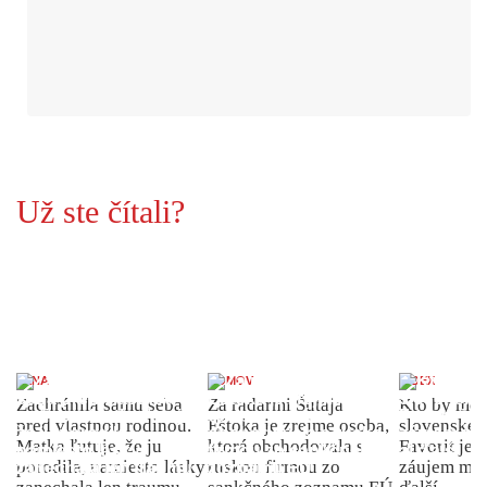
Už ste čítali?
ŽENA
DOMOV
INDEX
Zachránila samu seba
Za radarmi Šutaja
Kto by moh
pred vlastnou rodinou.
Eštoka je zrejme osoba,
slovenské 
Matka ľutuje, že ju
ktorá obchodovala s
Favorit je 
porodila, namiesto lásky
ruskou firmou zo
záujem môž