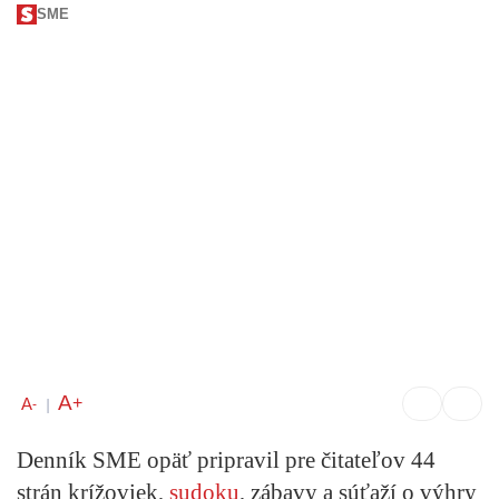
SME
A
+
A
-
|
Denník SME opäť pripravil pre čitateľov 44
strán krížoviek,
sudoku
, zábavy a súťaží o výhry