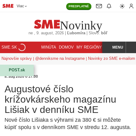
Viac
PREDPLATNÉ
Novinky
ne
, 9. august, 2026
|
Ľubomíra
|
Slovo:
bôľ
SME.SK
MINÚTA
DOMOV
MY REGIÓNY
KORZÁR
MENU
INDEX
HĽADAJ
Najnovšie správy
@denniksme na Instagrame
Novinky zo SME e-mailom
POST.sk
8. aug 2020 o 17:00
Augustové číslo
krížovkárskeho magazínu
Lišiak v denníku SME
Nové číslo Lišiaka s výhrami za 380 € si môžete
kúpiť spolu s v denníkom SME v stredu 12. augusta.