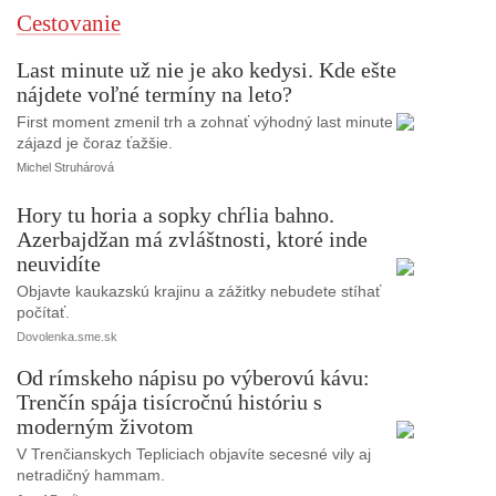
Cestovanie
Last minute už nie je ako kedysi. Kde ešte
nájdete voľné termíny na leto?
First moment zmenil trh a zohnať výhodný last minute
zájazd je čoraz ťažšie.
Michel Struhárová
Hory tu horia a sopky chŕlia bahno.
Azerbajdžan má zvláštnosti, ktoré inde
neuvidíte
Objavte kaukazskú krajinu a zážitky nebudete stíhať
počítať.
Dovolenka.sme.sk
Od rímskeho nápisu po výberovú kávu:
Trenčín spája tisícročnú históriu s
moderným životom
V Trenčianskych Tepliciach objavíte secesné vily aj
netradičný hammam.