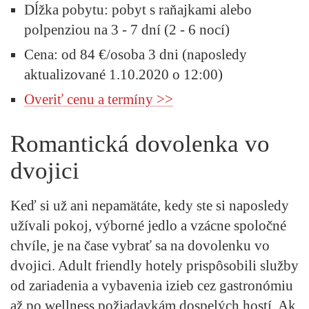
Dĺžka pobytu:
pobyt s raňajkami alebo
polpenziou na 3 - 7 dní (2 - 6 nocí)
Cena:
od 84 €/osoba 3 dni (naposledy
aktualizované 1.10.2020 o 12:00)
Overiť cenu a termíny >>
Romantická dovolenka vo
dvojici
Keď si už ani nepamätáte, kedy ste si naposledy
užívali pokoj, výborné jedlo a vzácne spoločné
chvíle, je na čase vybrať sa na dovolenku vo
dvojici. Adult friendly hotely prispôsobili služby
od zariadenia a vybavenia izieb cez gastronómiu
až po wellness požiadavkám dospelých hostí. Ak