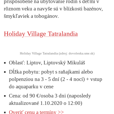
prispôsobené na ubytovanie rodín s deťmi v
rôznom veku a navyše sú v blízkosti bazénov,
šmykľaviek a tobogánov.
Holiday Village Tatralandia
Holiday Village Tatralandia (zdroj: dovolenka.sme.sk)
Oblasť:
Liptov, Liptovský Mikuláš
Dĺžka pobytu:
pobyt s raňajkami alebo
polpenziou na 3 - 5 dní (2 - 4 nocí) + vstup
do aquaparku v cene
Cena:
od 90 €/osoba 3 dni (naposledy
aktualizované 1.10.2020 o 12:00)
Overiť cenu a termíny >>