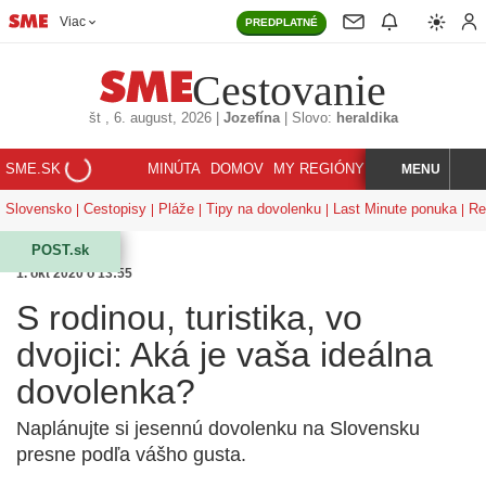
Viac
PREDPLATNÉ
Cestovanie
št
, 6. august, 2026
|
Jozefína
|
Slovo:
heraldika
SME.SK
MINÚTA
DOMOV
MY REGIÓNY
KORZÁR
MENU
INDEX
HĽADAJ
Slovensko
Cestopisy
Pláže
Tipy na dovolenku
Last Minute ponuka
Re
POST.sk
1. okt 2020 o 13:55
S rodinou, turistika, vo
dvojici: Aká je vaša ideálna
dovolenka?
Naplánujte si jesennú dovolenku na Slovensku
presne podľa vášho gusta.