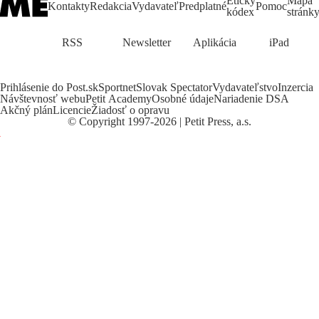
Etický
Mapa
Kontakty
Redakcia
Vydavateľ
Predplatné
Pomoc
kódex
stránk
RSS
Newsletter
Aplikácia
iPad
Prihlásenie do Post.sk
Sportnet
Slovak Spectator
Vydavateľstvo
Inzercia
Návštevnosť webu
Petit Academy
Osobné údaje
Nariadenie DSA
Akčný plán
Licencie
Žiadosť o opravu
©
Copyright
1997-2026 | Petit Press, a.s.