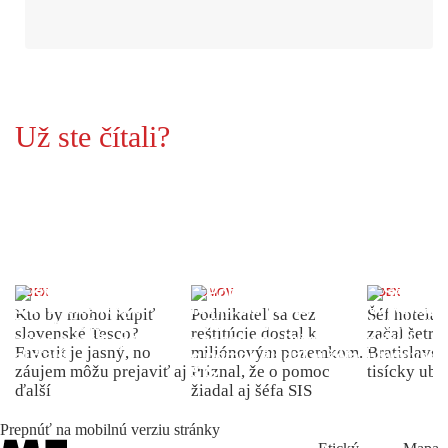
Už ste čítali?
INDEX
DOMOV
INDEX
Kto by mohol kúpiť
Podnikateľ sa cez
Šéf hotela
slovenské Tesco?
reštitúcie dostal k
začal šetriť
Favorit je jasný, no
miliónovým pozemkom.
Bratislave p
záujem môžu prejaviť aj
Priznal, že o pomoc
tisícky ub
ďalší
žiadal aj šéfa SIS
Prepnúť na mobilnú verziu stránky