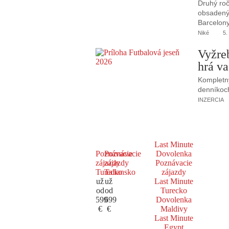
Druhý roč
obsadený 
Barcelony
Niké
5.
Vyžre
hrá va
Kompletný
denníkoc
INZERCIA
Last Minute
Poznávacie
Poznávacie
Dovolenka
zájazdy
zájazdy
Poznávacie
Turecko
Taliansko
zájazdy
už
už
Last Minute
od
od
Turecko
599
699
Dovolenka
€
€
Maldivy
Last Minute
Egypt