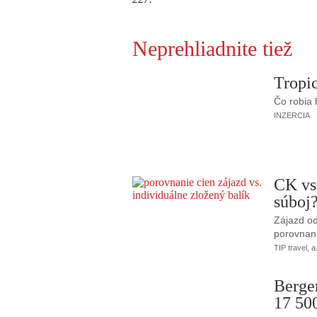
Neprehliadnite tiež
Tropic
Čo robia
INZERCIA
CK vs
súboj
Zájazd od
porovnani
TIP travel, a
Berge
17 50