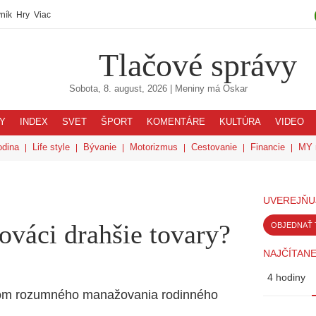
ník
Hry
Viac
Tlačové správy
Sobota, 8. august, 2026
| Meniny má
Oskar
Y
INDEX
SVET
ŠPORT
KOMENTÁRE
KULTÚRA
VIDEO
odina
Life style
Bývanie
Motorizmus
Cestovanie
Financie
MY 
UVEREJŇU
ováci drahšie tovary?
OBJEDNAŤ 
NAJČÍTANE
4 hodiny
kom rozumného manažovania rodinného