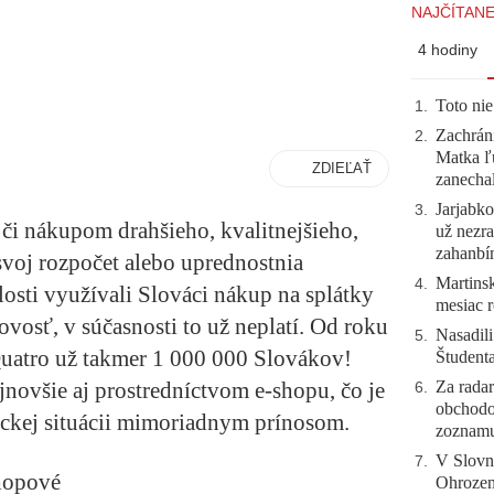
NAJČÍTANE
4 hodiny
Toto nie
1
.
Zachráni
2
.
Matka ľu
ZDIEĽAŤ
zanecha
Jarjabk
3
.
 či nákupom drahšieho, kvalitnejšieho,
už nezra
zahanb
svoj rozpočet alebo uprednostnia
Martinsk
4
.
osti využívali Slováci nákup na splátky
mesiac r
vosť, v súčasnosti to už neplatí. Od roku
Nasadili
5
.
Quatro už takmer 1 000 000 Slovákov!
Študent
Za radar
jnovšie aj prostredníctvom e-shopu, čo je
6
.
obchodo
ickej situácii mimoriadnym prínosom.
zoznam
V Slovn
7
.
shopové
Ohrozeni