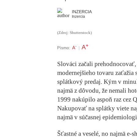
INZERCIA
Inzercia
(Zdroj: Shutterstock)
+
A
-
A
Písmo:
|
Slováci začali prehodnocovať,
modernejšieho tovaru zaťažia 
splátkový predaj. Kým v minul
najmä z dôvodu, že nemali hoto
1999 nakúpilo aspoň raz cez 
Nakupovať na splátky viete na
najmä v súčasnej epidemiolog
Šťastné a veselé, no najmä e-