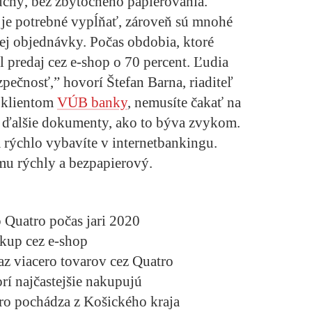
uchý, bez zbytočného papierovania.
 je potrebné vypĺňať, zároveň sú mnohé
ej objednávky. Počas obdobia, ktoré
 predaj cez e-shop o 70 percent. Ľudia
pečnosť,” hovorí Štefan Barna, riaditeľ
e klientom
VÚB banky
, nemusíte čakať na
a ďalšie dokumenty, ako to býva zvykom.
rýchlo vybavíte v internetbankingu.
mu rýchly a bezpapierový.
 Quatro počas jari 2020
kup cez e-shop
z viacero tovarov cez Quatro
rí najčastejšie nakupujú
ro pochádza z Košického kraja