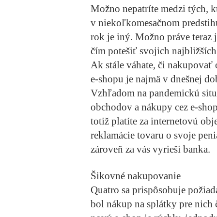
Možno nepatríte medzi tých, 
v niekoľkomesačnom predstihu
rok je iný. Možno práve teraz j
čím potešiť svojich najbližší
Ak stále váhate, či nakupovať
e-shopu je najmä v dnešnej d
Vzhľadom na pandemickú situá
obchodov a nákupy cez e-shop
totiž platíte za internetovú ob
reklamácie tovaru o svoje peni
zároveň za vás vyrieši banka.
Šikovné nakupovanie
Quatro sa prispôsobuje požiad
bol nákup na splátky pre nich