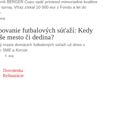
ník BERGER Cupu opäť priniesol mimoriadne kvalitne
turnaj. Víťaz získal 10 000 eur z Fondu a let do
.
 aug
bovanie futbalových súťaží: Kedy
še mesto či dedina?
 rozpis domácich futbalových súťaží už dnes v
h SME a Korzár.
4. aug
Dovolenka
Reštaurácie