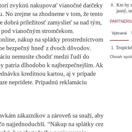
ktorí zvyknú nakupovať vianočné darčeky
Kto by 
8
.
jasný, n
. No zrejme sa zhodneme v tom, že tento
PARTNERS
e dobrá príležitosť zamyslieť sa nad tým,
ch pod vianočným stromčekom.
Vybrané
 online, nákup na splátky prostredníctvom
obe bezpečný hneď z dvoch dôvodov.
Tropické
ciu nemusíte chodiť medzi ľudí do
Obsah spol
y patria dlhodobo k najbezpečnejším. Ak
jednávku kreditnou kartou, aj v prípade
aze neprídete. Prípadnú reklamáciu
avkám zákazníkov a zároveň sa snaží, aby
 čo najjednoduchší. “Nákup na splátky cez