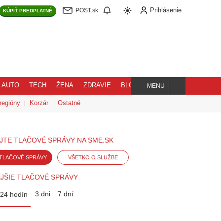
Prihlásenie
POST.sk
KÚPIŤ
PREDPLATNÉ
AUTO
TECH
ŽENA
ZDRAVIE
BLOG
MENU
Hľadaj
regióny
Korzár
Ostatné
JTE TLAČOVÉ SPRÁVY NA SME.SK
TLAČOVÉ SPRÁVY
VŠETKO O SLUŽBE
JŠIE TLAČOVÉ SPRÁVY
3 dni
7 dní
24 hodín