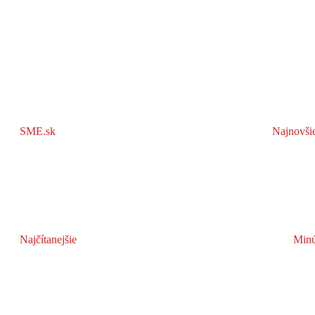
SME.sk
Najnovši
Najčítanejšie
Minú