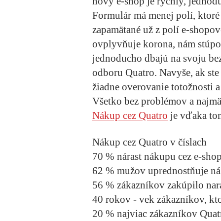
nový e-shop je rýchly, jednod
Formulár má menej polí, ktoré
zapamätané už z polí e-shopov
ovplyvňuje korona, nám stúpol
jednoducho dbajú na svoju bez
odboru Quatro. Navyše, ak st
žiadne overovanie totožnosti 
Všetko bez problémov a najmä 
Nákup cez Quatro
je vďaka to
Nákup cez Quatro v číslach
70 % nárast nákupu cez e-shop
62 % mužov uprednostňuje ná
56 % zákazníkov zakúpilo nara
40 rokov - vek zákazníkov, kto
20 % najviac zákazníkov Quat