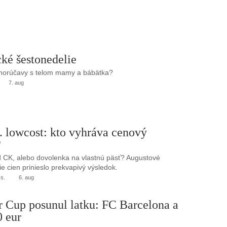
ké šestonedelie
 horúčavy s telom mamy a bábätka?
7. aug
. lowcost: kto vyhráva cenový
?
 CK, alebo dovolenka na vlastnú päsť? Augustové
e cien prinieslo prekvapivý výsledok.
.s.
6. aug
r Cup posunul latku: FC Barcelona a
0 eur