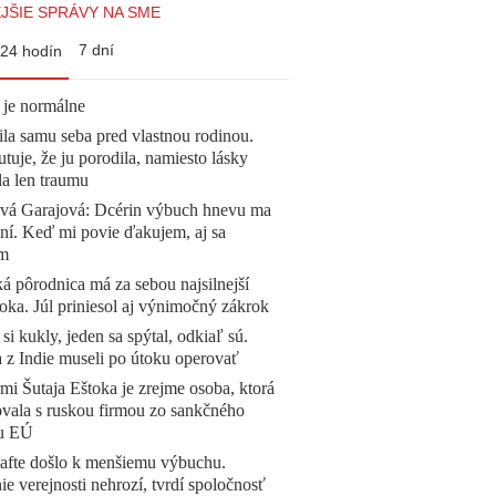
JŠIE SPRÁVY NA SME
7 dní
24 hodín
 je normálne
la samu seba pred vlastnou rodinou.
tuje, že ju porodila, namiesto lásky
la len traumu
ová Garajová: Dcérin výbuch hnevu ma
ní. Keď mi povie ďakujem, aj sa
ím
á pôrodnica má za sebou najsilnejší
oka. Júl priniesol aj výnimočný zákrok
 si kukly, jeden sa spýtal, odkiaľ sú.
a z Indie museli po útoku operovať
mi Šutaja Eštoka je zrejme osoba, ktorá
vala s ruskou firmou zo sankčného
u EÚ
afte došlo k menšiemu výbuchu.
e verejnosti nehrozí, tvrdí spoločnosť