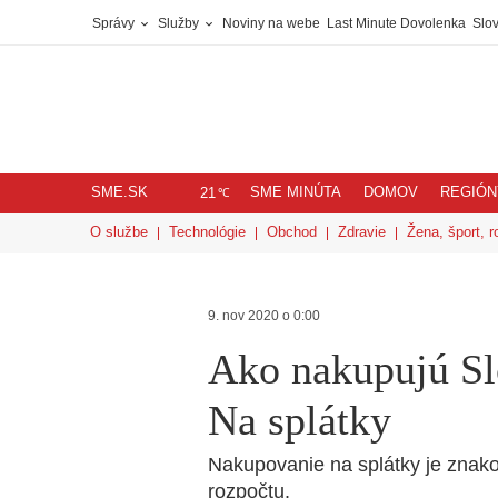
Správy
Služby
Noviny na webe
Last Minute Dovolenka
Slov
SME.SK
SME MINÚTA
DOMOV
REGIÓN
℃
21
O službe
Technológie
Obchod
Zdravie
Žena, šport, r
9. nov 2020 o 0:00
Ako nakupujú Sl
Na splátky
Nakupovanie na splátky je zna
rozpočtu.