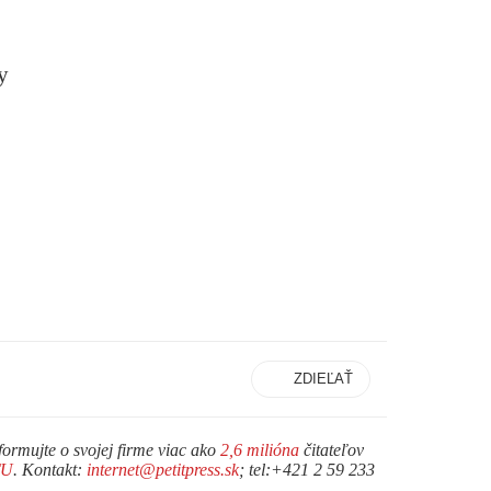
y
ZDIEĽAŤ
formujte o svojej firme viac ako
2,6 milióna
čitateľov
TU
. Kontakt:
internet@petitpress.sk
; tel:+421 2 59 233