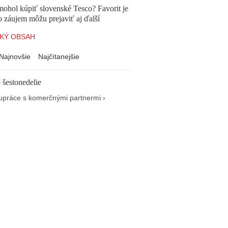
mohol kúpiť slovenské Tesco? Favorit je
o záujem môžu prejaviť aj ďalší
KÝ OBSAH
Najnovšie
Najčítanejšie
 šestonedelie
upráce s komerčnými partnermi ›