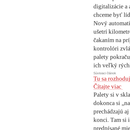
digitalizácie 
chceme byť líd
Nový automatic
ušetrí kilomet
čakaním na prí
kontrolóri zvl
palety pokraču
ich veľký rýchl
Súvisiaci článok
Tu sa rozhoduj
Čítajte viac
Palety si v sk
dokonca si „na
prechádzajú aj
konci. Tam si 
predpísané mie