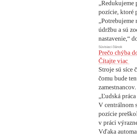
„Redukujeme po
pozície, ktoré
„Potrebujeme n
údržbu a sú zo
nastavenie,“ d
Súvisiaci článok
Prečo chýba d
Čítajte viac
Stroje sú síce 
čomu bude tent
zamestnancov.
„Ľudská práca j
V centrálnom s
pozície preško
v práci výrazn
Vďaka automat