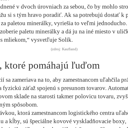
adnené v dvoch úrovniach za sebou, čo by mohlo str
ážu si s tým hravo poradiť. Ak sa potrebujú dostať k p
á za paletou minerálky, vyriešia to veľmi jednoducho.
zoberie paletu minerálky a dá ju na iné miesto v ulič
e s mliekom,“ vysvetľuje Solík.
(zdroj: Kaufland)
e, ktoré pomáhajú ľuďom
ií sa zameriava na to, aby zamestnancom uľahčila pr
 fyzickú záťaž spojenú s presunom tovarov. Automa
vom sklade na starosti takmer polovicu tovaru, zvyšo
ičným spôsobom.
vkou, ktorá zamestnancom logistického centra uľahč
hu a kĺby, sú špeciálne kovové vyskladňovacie boxy, 