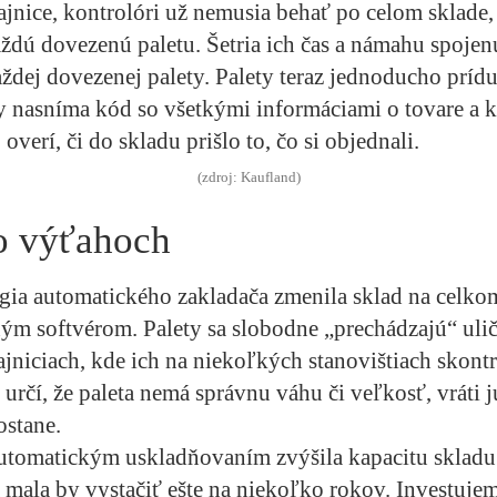
jnice, kontrolóri už nemusia behať po celom sklade,
ždú dovezenú paletu. Šetria ich čas a námahu spoje
dej dovezenej palety. Palety teraz jednoducho prídu
 nasníma kód so všetkými informáciami o tovare a ko
 overí, či do skladu prišlo to, čo si objednali.
(zdroj: Kaufland)
o výťahoch
gia automatického zakladača zmenila sklad na celko
ým softvérom. Palety sa slobodne „prechádzajú“ uli
niciach, kde ich na niekoľkých stanovištiach skontr
 určí, že paleta nemá správnu váhu či veľkosť, vráti j
ostane.
automatickým uskladňovaním zvýšila kapacitu sklad
a mala by vystačiť ešte na niekoľko rokov. Investuje