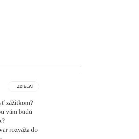
ZDIEĽAŤ
byť zážitkom?
vou vám budú
k?
ovar rozváža do
u.