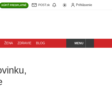
Prihlásenie
POST.sk
KÚPIŤ
PREDPLATNÉ
MENU
ŽENA
ZDRAVIE
BLOG
HĽADAJ
ovinku,
e