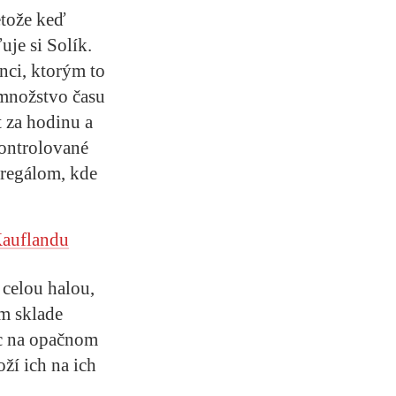
etože keď
je si Solík.
nci, ktorým to
 množstvo času
 za hodinu a
kontrolované
 regálom, kde
Kauflandu
 celou halou,
om sklade
íc na opačnom
ží ich na ich