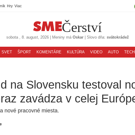
ník
Hry
Viac
Čerství
sobota
, 8. august, 2026
|
Meniny má
Oskar
|
Slovo dňa:
svätokrádež
SVET
ŠPORT
KOMENTÁRE
KULTÚRA
VIDEO
AUTO
TECH
d na Slovensku testoval n
eraz zavádza v celej Európ
la nové pracovné miesta.
e