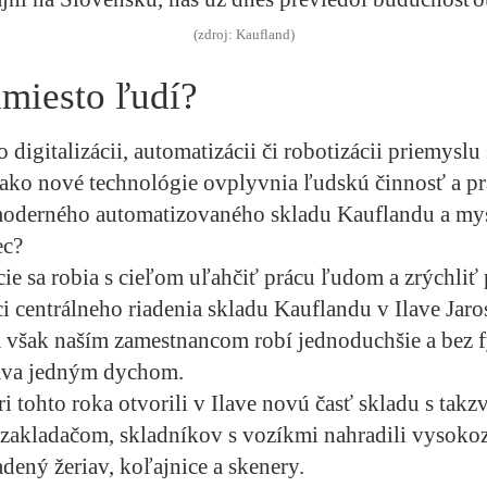
(zdroj: Kaufland)
amiesto ľudí?
 digitalizácii, automatizácii či robotizácii priemyslu 
 ako nové technológie ovplyvnia ľudskú činnosť a pr
moderného automatizovaného skladu Kauflandu a mysl
ec?
ie sa robia s cieľom uľahčiť prácu ľudom a zrýchliť 
i centrálneho riadenia skladu Kauflandu v Ilave Jaro
 však naším zamestnancom robí jednoduchšie a bez f
áva jedným dychom.
i tohto roka otvorili v Ilave novú časť skladu s tak
zakladačom, skladníkov s vozíkmi nahradili vysoko
adený žeriav, koľajnice a skenery.