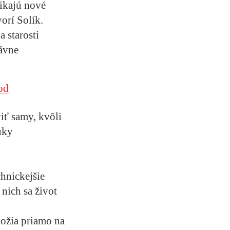
ikajú nové
orí Solík.
 starosti
rávne
od
viť samy, kvôli
uky
hnickejšie
nich sa život
ožia priamo na