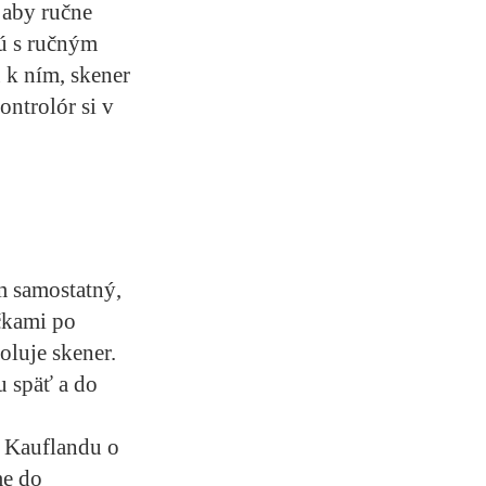
 aby ručne
nú s ručným
 k ním, skener
ntrolór si v
m samostatný,
čkami po
oluje skener.
u späť a do
u Kauflandu o
me do