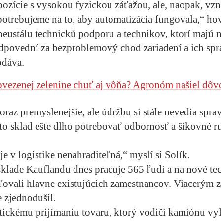
zície s vysokou fyzickou záťažou, ale, naopak, vzn
 potrebujeme na to, aby automatizácia fungovala,“ hov
eustálu technickú podporu a technikov, ktorí majú na
dpovední za bezproblemový chod zariadení a ich sp
odáva.
ovezenej zelenine chuť aj vôňa? Agronóm našiel dôv
čoraz premyslenejšie, ale údržbu si stále nevedia spra
o sklad ešte dlho potrebovať odbornosť a šikovné r
e v logistike nenahraditeľná,“ myslí si Solík.
klade Kauflandu dnes pracuje 565 ľudí a na nové tec
ľovali hlavne existujúcich zamestnancov. Viacerým z 
e zjednodušil.
ickému prijímaniu tovaru, ktorý vodiči kamiónu vyl