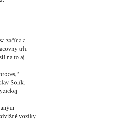
sa začína a
acovný trh.
í na to aj
proces,“
slav Solík.
yzickej
zvaným
zdvižné vozíky