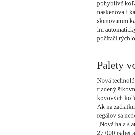
pohyblivé koľa
naskenovali ka
skenovaním kaž
im automaticky
počítači rýchlo
Palety v
Nová technoló
riadený šikovn
kovových koľaj
Ak na začiatku
regálov sa ned
„Nová hala s 
27 000 paliet 