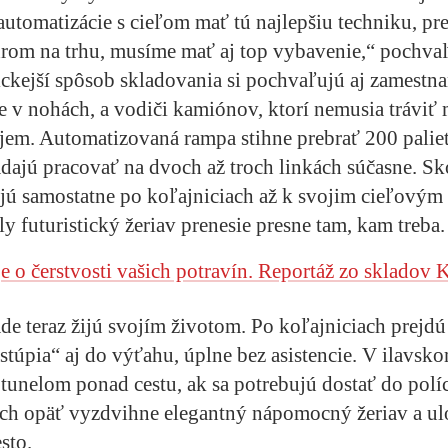
a automatizácie s cieľom mať tú najlepšiu techniku, pr
rom na trhu, musíme mať aj top vybavenie,“ pochvaľu
kejší spôsob skladovania si pochvaľujú aj zamestna
re v nohách, a vodiči kamiónov, ktorí nemusia tráviť
jem. Automatizovaná rampa stihne prebrať 200 paliet
ádajú pracovať na dvoch až troch linkách súčasne. S
jú samostatne po koľajniciach až k svojim cieľovým
y futuristický žeriav prenesie presne tam, kam treba.
e o čerstvosti vašich potravín. Reportáž zo skladov 
lade teraz žijú svojím životom. Po koľajniciach prejdú
stúpia“ aj do výťahu, úplne bez asistencie. V ilavsk
 tunelom ponad cestu, ak sa potrebujú dostať do pol
ich opäť vyzdvihne elegantný nápomocný žeriav a ulo
sto.