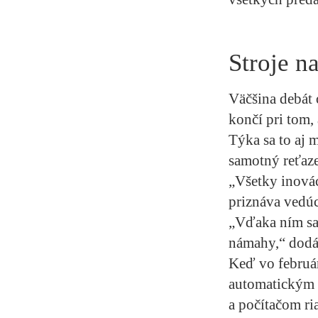
Stroje n
Väčšina debát o
končí pri tom,
Týka sa to aj 
samotný reťaz
„Všetky inovác
priznáva vedúc
„Vďaka ním sa
námahy,“ dod
Keď vo február
automatickým 
a počítačom ri