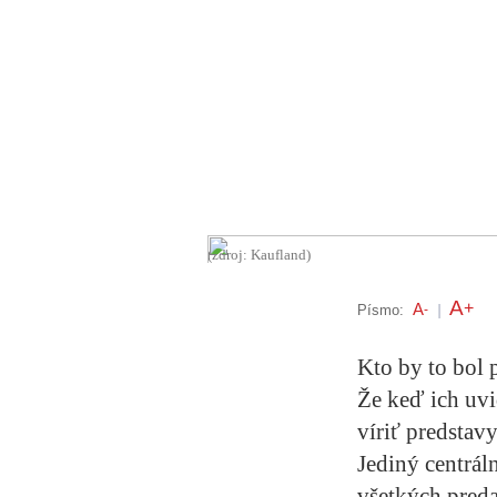
(zdroj: Kaufland)
A
+
A
Písmo:
-
|
Kto by to bol 
Že keď ich uvi
víriť predstav
Jediný centrál
všetkých preda