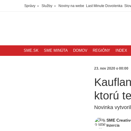
Správy
Služby
Noviny na webe
Last Minute Dovolenka
Slov
SME.SK
SME MINÚTA
DOMOV
REGIÓNY
INDEX
23. nov 2020 o 00:00
Kauflan
ktorú t
Novinka vytvori
SME Creativ
Inzercia