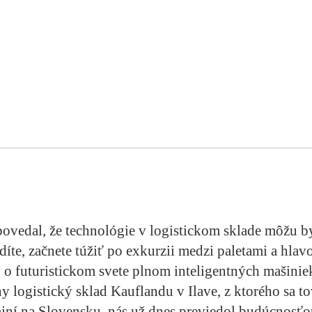
povedal, že technológie v logistickom sklade môžu 
díte, začnete túžiť po exkurzii medzi paletami a hla
y o futuristickom svete plnom inteligentných mašinie
ny logistický sklad Kauflandu v Ilave, z ktorého sa t
jní na Slovensku, nás už dnes previedol budúcnosťo