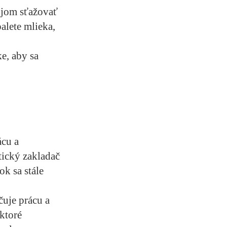
ojom sťažovať
alete mlieka,
ke, aby sa
ácu a
tický zakladač
k sa stále
uje prácu a
ktoré