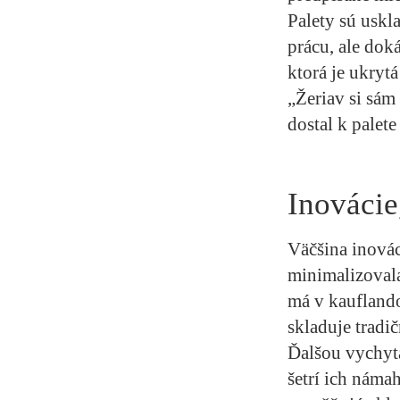
Palety sú uskl
prácu, ale dok
ktorá je ukryt
„Žeriav si sám 
dostal k palet
Inováci
Väčšina inovác
minimalizovala
má v kauflando
skladuje trad
Ďalšou vychytá
šetrí ich náma