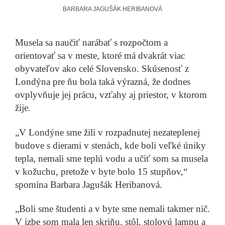
slovenský nábytok v celom svete
Prečítať príbeh
BARBARA JAGUŠÁK HERIBANOVÁ
Musela sa naučiť narábať s rozpočtom a
orientovať sa v meste, ktoré má dvakrát viac
obyvateľov ako celé Slovensko. Skúsenosť z
Londýna pre ňu bola taká výrazná, že dodnes
ovplyvňuje jej prácu, vzťahy aj priestor, v ktorom
Michal Molčan
Slovenský magazín čítajú v 83 krajinách sveta. Viete, o
žije.
čom je?
Prečítať príbeh
„V Londýne sme žili v rozpadnutej nezateplenej
budove s dierami v stenách, kde boli veľké úniky
tepla, nemali sme teplú vodu a učiť som sa musela
v kožuchu, pretože v byte bolo 15 stupňov,“
spomína Barbara Jagušák Heribanová.
Filip Ostrowski
Vydávajú tých, ktorých sa iní báli. Ako vydavateľstvo
„Boli sme študenti a v byte sme nemali takmer nič.
Absynt mení Slovensko
Prečítať príbeh
V izbe som mala len skriňu, stôl, stolovú lampu a