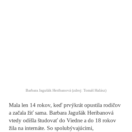
Ľudovíť Vašš
Kedysi ovocie chutilo inak. Rozmanitosť sa zachovala
už len na dedinách
Prečítať príbeh
SAD Prievidza a DPD
Dopravcovia v čase koronavírusu
Prečítať
Barbara Jagušák Heribanová (zdroj: Tomáš Halász)
Mala len 14 rokov, keď prvýkrát opustila rodičov
príbehy
a začala žiť sama. Barbara Jagušák Heribanová
vtedy odišla študovať do Viedne a do 18 rokov
žila na internáte. So spolubývajúcimi,