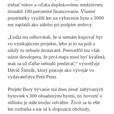
tridsať rokov a vďaka doplnkovému medziúveru
dosiahli 100-percentné financovanie. Vlastné
prostriedky využili len na vybavenie bytu a 3000
eur zaplatili ako zálohu pri podpise zmluvy.
„Ľudia ma odhovárali, že si nemám kupovať byt
vo vznikajúcom projekte, lebo je to na poli a
nikdy to nebude dostavané. Presvedčil ma však
názor developera, že prvá etapa musí byť kvalitná,
inak sa už ďalšie nebudú predávať,“ vysvetľuje
Dávid Šimrák, ktorý pracuje ako vývojár vo
vydavateľstve Petit Press.
Projekt Bory bývanie má dnes desať zabývaných
bytoviek s 300 obsadenými bytmi, no hovoriť o
sídlisku je stále trochu odvážne. Život sa tu ešte
len rozbieha a nie sú k dispozícii obchody,