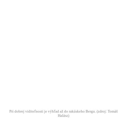
Juraj Lukáč
Úbytok stromov je obrovský. Na záchranu stačí päťdesiat
eur
Prečítať príbeh
Zuzana Szabóová
Na školách potrebujeme kontroverznejšie témy. Byť
ticho nepomáha
Prečítať príbeh
Pri dobrej viditeľnosti je výhľad až do rakúskeho Bergu. (zdroj: Tomáš
Eduard Kirchner
Ocenil ich aj Microsoft. Slováci vytvorili svetovú
Halász)