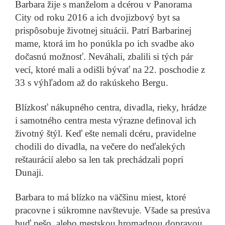
Barbara žije s manželom a dcérou v Panorama
firmu
Prečítať príbeh
City od roku 2016 a ich dvojizbový byt sa
prispôsobuje životnej situácii. Patrí Barbarinej
mame, ktorá im ho ponúkla po ich svadbe ako
dočasnú možnosť. Neváhali, zbalili si tých pár
Marek Adamov
V Žiline sme vytvorili priestor, aby mladí ľudia
vecí, ktoré mali a odišli bývať na 22. poschodie z
neodišli
Prečítať príbeh
33 s výhľadom až do rakúskeho Bergu.
Blízkosť nákupného centra, divadla, rieky, hrádze
i samotného centra mesta výrazne definoval ich
životný štýl. Keď ešte nemali dcéru, pravidelne
chodili do divadla, na večere do neďalekých
reštaurácií alebo sa len tak prechádzali popri
Dunaji.
Barbara to má blízko na väčšinu miest, ktoré
VŠETKY PRÍBEHY
pracovne i súkromne navštevuje. Všade sa presúva
buď pešo, alebo mestskou hromadnou dopravou.