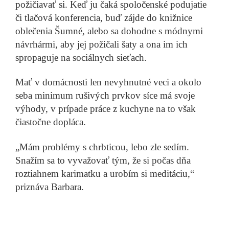
požičiavať si. Keď ju čaká spoločenské podujatie
či tlačová konferencia, buď zájde do knižnice
Juraj Oravec
Žiaci sa šikanovali, dnes si pomáhajú. Pomohlo sedem
oblečenia Šumné, alebo sa dohodne s módnymi
návrhármi, aby jej požičali šaty a ona im ich
spropaguje na sociálnych sieťach.
krokov
Prečítať príbeh
Mať v domácnosti len nevyhnutné veci a okolo
seba minimum rušivých prvkov síce má svoje
výhody, v prípade práce z kuchyne na to však
čiastočne dopláca.
Ján Hrabovský
Prievidzskej firme sa podaril zázrak. Uznáva ju
americké letectvo aj piloti Boeingov
Prečítať príbeh
„Mám problémy s chrbticou, lebo zle sedím.
Snažím sa to vyvažovať tým, že si počas dňa
roztiahnem karimatku a urobím si meditáciu,“
priznáva Barbara.