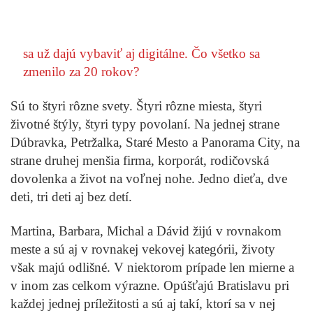
sa už dajú vybaviť aj digitálne. Čo všetko sa
zmenilo za 20 rokov?
Sú to štyri rôzne svety. Štyri rôzne miesta, štyri
Vladimír Šmelko
Ako pracujú horskí nosiči? Vstávajú ráno o štvrtej
životné štýly, štyri typy povolaní. Na jednej strane
Dúbravka, Petržalka, Staré Mesto a Panorama City, na
strane druhej menšia firma, korporát, rodičovská
dovolenka a život na voľnej nohe. Jedno dieťa, dve
Prečítať príbeh
deti, tri deti aj bez detí.
Martina, Barbara, Michal a Dávid žijú v rovnakom
meste a sú aj v rovnakej vekovej kategórii, životy
Jedlo v Bratislave
Čo ste nevedeli o jedle v Bratislave? Príbehy
lokálnych reštaurácií
Prečítať príbeh
však majú odlišné. V niektorom prípade len mierne a
v inom zas celkom výrazne. Opúšťajú Bratislavu pri
každej jednej príležitosti a sú aj takí, ktorí sa v nej