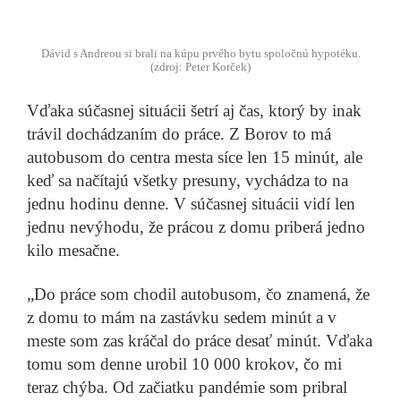
Dávid s Andreou si brali na kúpu prvého bytu spoločnú hypotéku.
(zdroj: Peter Korček)
Vďaka súčasnej situácii šetrí aj čas, ktorý by inak
trávil dochádzaním do práce. Z Borov to má
autobusom do centra mesta síce len 15 minút, ale
keď sa načítajú všetky presuny, vychádza to na
jednu hodinu denne. V súčasnej situácii vidí len
jednu nevýhodu, že prácou z domu priberá jedno
kilo mesačne.
„Do práce som chodil autobusom, čo znamená, že
z domu to mám na zastávku sedem minút a v
meste som zas kráčal do práce desať minút. Vďaka
tomu som denne urobil 10 000 krokov, čo mi
teraz chýba. Od začiatku pandémie som pribral