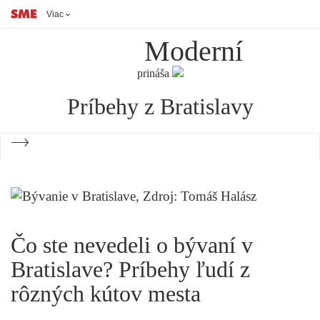
Viac
Moderní
prináša
Príbehy z Bratislavy
SPÄŤ NA PRÍBEH
Čo ste nevedeli o bývaní v
Bratislave? Príbehy ľudí z
rôzných kútov mesta
Najnovšie príbehy