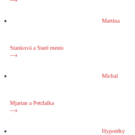
Doma nakupujem
Nakupujú Slováci ako patrioti? V zahraničí míňame
až 1,6 miliardy eur
Prečítať príbeh
Martina
Stanková a Staré mesto
Martin Velits
Dresy vyrábajú z PET fliaš. Velitsovci uspeli v pelotóne
aj v podnikaní
Prečítať príbeh
Michal
Mjartan a Petržalka
Igor Kočiš
Ako nahradiť fosílne palivá geotermálnou energiou?
Slovenská firma má riešenie
Prečítať príbeh
Hypotéky