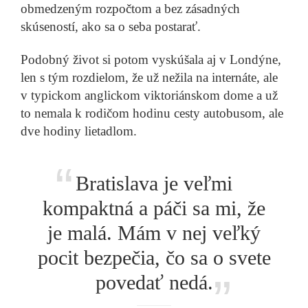
obmedzeným rozpočtom a bez zásadných
Roman Prokop
Výrazne viac alebo výrazne menej? Ako pracujeme s
skúseností, ako sa o seba postarať.
hotovosťou počas pandémie?
Prečítať príbeh
Podobný život si potom vyskúšala aj v Londýne,
len s tým rozdielom, že už nežila na internáte, ale
v typickom anglickom viktoriánskom dome a už
to nemala k rodičom hodinu cesty autobusom, ale
dve hodiny lietadlom.
Michal Baran
Nemôžete sa dovolať? Čo sa deje u operátora počas
“
koronavírusu
Prečítať príbeh
Bratislava je veľmi
kompaktná a páči sa mi, že
je malá. Mám v nej veľký
„
pocit bezpečia, čo sa o svete
povedať nedá.
Slavomír Alžbetkin
Revolúcia ich takmer zabila. Dnes nájdete