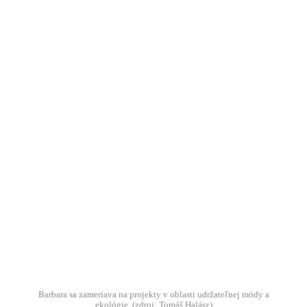
Dušan Petričko
Stratia platobné karty zmysel? Apple pay používajú
desiatky tisíc Slovákov
Prečítať príbeh
Roman Martinovič
Videli ste už reklamu pre nevidiacich? Ona naozaj
existuje
Prečítať príbeh
Barbara sa zameriava na projekty v oblasti udržateľnej módy a
ekológie. (zdroj: Tomáš Halász)