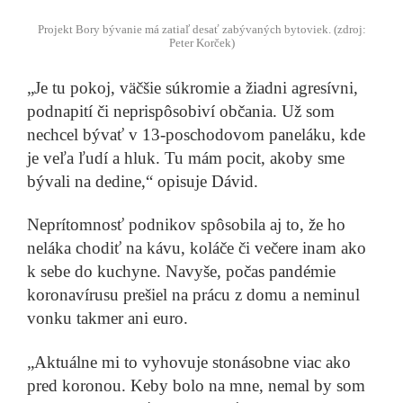
Projekt Bory bývanie má zatiaľ desať zabývaných bytoviek. (zdroj:
Peter Korček)
„Je tu pokoj, väčšie súkromie a žiadni agresívni,
podnapití či neprispôsobiví občania. Už som
nechcel bývať v 13-poschodovom paneláku, kde
je veľa ľudí a hluk. Tu mám pocit, akoby sme
bývali na dedine,“ opisuje Dávid.
Neprítomnosť podnikov spôsobila aj to, že ho
neláka chodiť na kávu, koláče či večere inam ako
k sebe do kuchyne. Navyše, počas pandémie
koronavírusu prešiel na prácu z domu a neminul
vonku takmer ani euro.
„Aktuálne mi to vyhovuje stonásobne viac ako
pred koronou. Keby bolo na mne, nemal by som