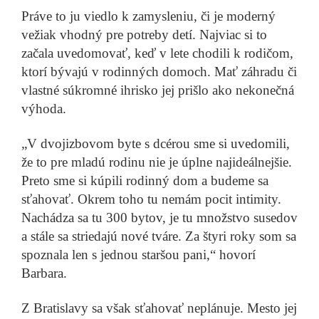
Práve to ju viedlo k zamysleniu, či je moderný
vežiak vhodný pre potreby detí. Najviac si to
začala uvedomovať, keď v lete chodili k rodičom,
ktorí bývajú v rodinných domoch. Mať záhradu či
vlastné súkromné ihrisko jej prišlo ako nekonečná
výhoda.
„V dvojizbovom byte s dcérou sme si uvedomili,
že to pre mladú rodinu nie je úplne najideálnejšie.
Preto sme si kúpili rodinný dom a budeme sa
sťahovať. Okrem toho tu nemám pocit intimity.
Nachádza sa tu 300 bytov, je tu množstvo susedov
a stále sa striedajú nové tváre. Za štyri roky som sa
spoznala len s jednou staršou pani,“ hovorí
Barbara.
Z Bratislavy sa však sťahovať neplánuje. Mesto jej