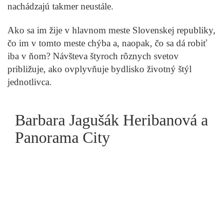
nachádzajú takmer neustále.
Ako sa im žije v hlavnom meste Slovenskej republiky,
čo im v tomto meste chýba a, naopak, čo sa dá robiť
iba v ňom? Návšteva štyroch rôznych svetov
Ervín Hapl
Muránska planina ponúka unikátny zážitok. Stretnúť
môžete tisícku sysľov
Prečítať príbeh
približuje, ako ovplyvňuje bydlisko životný štýl
jednotlivca.
Barbara Jagušák Heribanová a
Panorama City
Roman Kender
Ázii dali košom. Tieto bicykle sa celé vyrábajú na
Slovensku
Prečítať príbeh