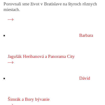
Porovnali sme život v Bratislave na štyroch rôznych
miestach.
Bývanie v Bratislave
Čo ste nevedeli o bývaní v Bratislave? Príbehy
ľudí z rôzných kútov mesta
Prečítať príbeh
Barbara
Jagušák Heribanová a Panorama City
Andrea Palowska
Slovenská firma mení svet. Recykluje plasty na
športové oblečenie
Prečítať príbeh
Dávid
Šimrák a Bory bývanie