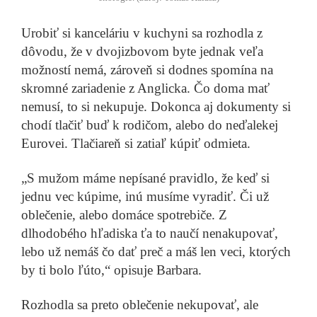
Urobiť si kanceláriu v kuchyni sa rozhodla z
dôvodu, že v dvojizbovom byte jednak veľa
Aneta Chlebničanová
Aké je primerané vreckové? Deti by ho mali
možností nemá, zároveň si dodnes spomína na
dostávať dostatočne včas
Prečítať príbeh
skromné zariadenie z Anglicka. Čo doma mať
nemusí, to si nekupuje. Dokonca aj dokumenty si
chodí tlačiť buď k rodičom, alebo do neďalekej
Eurovei. Tlačiareň si zatiaľ kúpiť odmieta.
„S mužom máme nepísané pravidlo, že keď si
jednu vec kúpime, inú musíme vyradiť. Či už
Nikola Polláková
Škola zmenila život v obci. Žiaci už neničia cudzí
oblečenie, alebo domáce spotrebiče. Z
majetok
Prečítať príbeh
dlhodobého hľadiska ťa to naučí nenakupovať,
lebo už nemáš čo dať preč a máš len veci, ktorých
by ti bolo ľúto,“ opisuje Barbara.
Rozhodla sa preto oblečenie nekupovať, ale