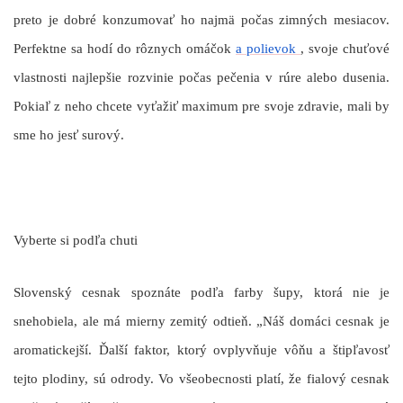
preto je dobré konzumovať ho najmä počas zimných mesiacov.
Perfektne sa hodí do rôznych omáčok
a polievok
, svoje chuťové
vlastnosti najlepšie rozvinie počas pečenia v rúre alebo dusenia.
Pokiaľ z neho chcete vyťažiť maximum pre svoje zdravie, mali by
sme ho jesť surový.
Vyberte si podľa chuti
Slovenský cesnak spoznáte podľa farby šupy, ktorá nie je
snehobiela, ale má mierny zemitý odtieň. „Náš domáci cesnak je
aromatickejší. Ďalší faktor, ktorý ovplyvňuje vôňu a štipľavosť
tejto plodiny, sú odrody. Vo všeobecnosti platí, že fialový cesnak