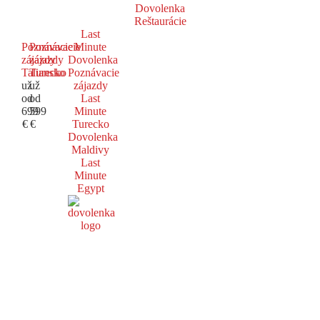
Dovolenka
Reštaurácie
Last
Poznávacie
Poznávacie
Minute
zájazdy
zájazdy
Dovolenka
Taliansko
Turecko
Poznávacie
už
už
zájazdy
od
od
Last
699
599
Minute
€
€
Turecko
Dovolenka
Maldivy
Last
Minute
Egypt