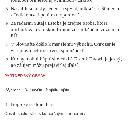
roka. Júl priniesol aj výnimočný zákrok
Nasadili si kukly, jeden sa spýtal, odkiaľ sú. Študenta
5
z Indie museli po útoku operovať
Za radarmi Šutaja Eštoka je zrejme osoba, ktorá
6
obchodovala s ruskou firmou zo sankčného zoznamu
EÚ
V Slovnafte došlo k menšiemu výbuchu. Ohrozenie
7
verejnosti nehrozí, tvrdí spoločnosť
Kto by mohol kúpiť slovenské Tesco? Favorit je jasný,
8
no záujem môžu prejaviť aj ďalší
PARTNERSKÝ OBSAH
Najnovšie
Najčítanejšie
Vybrané
Tropické šestonedelie
Obsah spolupráce s komerčnými partnermi ›