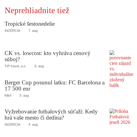
Neprehliadnite tiež
Tropické šestonedelie
INZERCIA
7. aug
CK vs. lowcost: kto vyhráva cenový
súboj?
TIP travel, a.s.
6. aug
Berger Cup posunul latku: FC Barcelona a
17 500 eur
Niké
5. aug
Vyžrebovanie futbalových súťaží: Kedy
hrá vaše mesto či dedina?
INZERCIA
4. aug