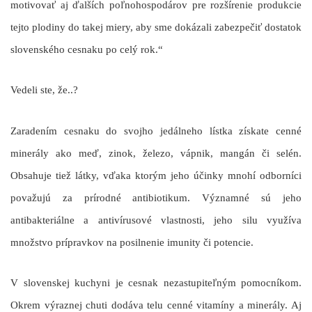
motivovať aj ďalších poľnohospodárov pre rozšírenie produkcie
tejto plodiny do takej miery, aby sme dokázali zabezpečiť dostatok
slovenského cesnaku po celý rok.“
Vedeli ste, že..?
Zaradením cesnaku do svojho jedálneho lístka získate cenné
minerály ako meď, zinok, železo, vápnik, mangán či selén.
Obsahuje tiež látky, vďaka ktorým jeho účinky mnohí odborníci
považujú za prírodné antibiotikum. Významné sú jeho
antibakteriálne a antivírusové vlastnosti, jeho silu využíva
množstvo prípravkov na posilnenie imunity či potencie.
V slovenskej kuchyni je cesnak nezastupiteľným pomocníkom.
Okrem výraznej chuti dodáva telu cenné vitamíny a minerály. Aj