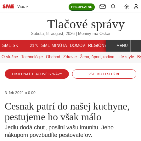
Viac
PREDPLATNÉ
Tlačové správy
Sobota, 8. august, 2026
| Meniny má
Oskar
℃
SME.SK
SME MINÚTA
DOMOV
REGIÓNY
INDEX
SVET
21
MENU
O službe
Technológie
Obchod
Zdravie
Žena, šport, rodina
Life style
B
OBJEDNAŤ TLAČOVÉ SPRÁVY
VŠETKO O SLUŽBE
3. feb 2021 o 0:00
Cesnak patrí do našej kuchyne,
pestujeme ho však málo
Jedlu dodá chuť, posilní vašu imunitu. Jeho
nákupom povzbudíte pestovateľov.