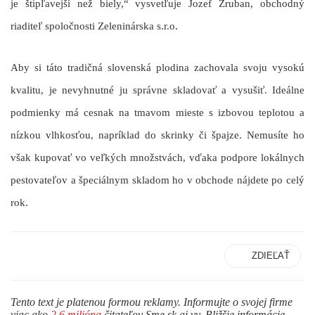
je štipľavejší než biely,“ vysvetľuje Jozef Zruban, obchodný
riaditeľ spoločnosti Zeleninárska s.r.o.
Aby si táto tradičná slovenská plodina zachovala svoju vysokú
kvalitu, je nevyhnutné ju správne skladovať a vysušiť. Ideálne
podmienky má cesnak na tmavom mieste s izbovou teplotou a
nízkou vlhkosťou, napríklad do skrinky či špajze. Nemusíte ho
však kupovať vo veľkých množstvách, vďaka podpore lokálnych
pestovateľov a špeciálnym skladom ho v obchode nájdete po celý
rok.
ZDIEĽAŤ
Tento text je platenou formou reklamy. Informujte o svojej firme
viac ako
2,6 milióna
čitateľov Sme.sk aj vy. Bližšie informácie