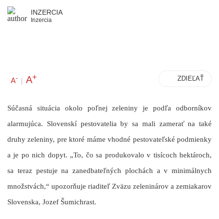
INZERCIA
Inzercia
+
A
-
ZDIEĽAŤ
A
|
Súčasná situácia okolo poľnej zeleniny je podľa odborníkov
alarmujúca. Slovenskí pestovatelia by sa mali zamerať na také
druhy zeleniny, pre ktoré máme vhodné pestovateľské podmienky
a je po nich dopyt. „To, čo sa produkovalo v tisícoch hektároch,
sa teraz pestuje na zanedbateľných plochách a v minimálnych
množstvách,“ upozorňuje riaditeľ Zväzu zeleninárov a zemiakarov
Slovenska, Jozef Šumichrast.