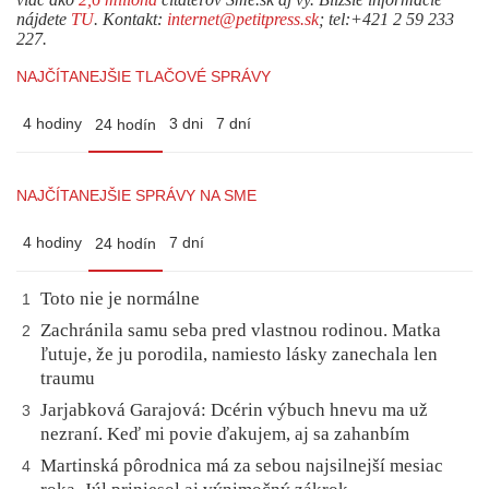
nájdete
TU
. Kontakt:
internet@petitpress.sk
; tel:+421 2 59 233
227.
NAJČÍTANEJŠIE TLAČOVÉ SPRÁVY
4 hodiny
3 dni
7 dní
24 hodín
NAJČÍTANEJŠIE SPRÁVY NA SME
4 hodiny
7 dní
24 hodín
Toto nie je normálne
1
Zachránila samu seba pred vlastnou rodinou. Matka
2
ľutuje, že ju porodila, namiesto lásky zanechala len
traumu
Jarjabková Garajová: Dcérin výbuch hnevu ma už
3
nezraní. Keď mi povie ďakujem, aj sa zahanbím
Martinská pôrodnica má za sebou najsilnejší mesiac
4