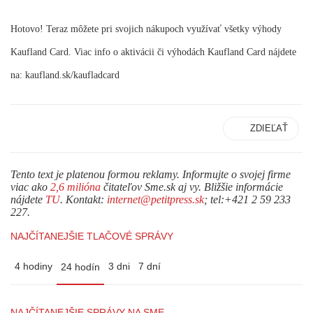
Hotovo! Teraz môžete pri svojich nákupoch využívať všetky výhody
Kaufland Card. Viac info o aktivácii či výhodách Kaufland Card nájdete
na:
kaufland.sk/kaufladcard
ZDIEĽAŤ
Tento text je platenou formou reklamy. Informujte o svojej firme
viac ako
2,6 milióna
čitateľov Sme.sk aj vy. Bližšie informácie
nájdete
TU
. Kontakt:
internet@petitpress.sk
; tel:+421 2 59 233
227.
NAJČÍTANEJŠIE TLAČOVÉ SPRÁVY
4 hodiny
3 dni
7 dní
24 hodín
NAJČÍTANEJŠIE SPRÁVY NA SME