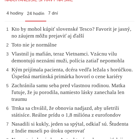
4 hodiny
7 dní
24 hodín
Kto by mohol kúpiť slovenské Tesco? Favorit je jasný,
1
no záujem môžu prejaviť aj ďalší
Toto nie je normálne
2
Vlastnil ju mafián, teraz Vietnamci. Vzácnu vilu
3
demontujú neznámi muži, polícia zatiaľ nepomohla
Kým prijímala pacienta, dcéra vedľa ležala s horúčkou.
4
Úspešná martinská primárka hovorí o cene kariéry
Zachránila samu seba pred vlastnou rodinou. Matka
5
ľutuje, že ju porodila, namiesto lásky zanechala len
traumu
Trnka sa chválil, že obnovia nadjazd, aby ušetrili
6
státisíce. Reálne prídu o 1,8 milióna z eurofondov
Nasadili si kukly, jeden sa spýtal, odkiaľ sú. Študenta
7
z Indie museli po útoku operovať