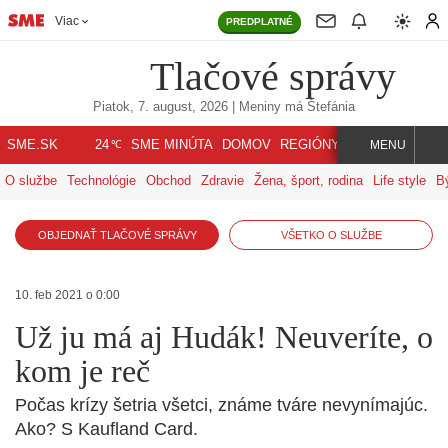
Viac
PREDPLATNÉ
Tlačové správy
Piatok, 7. august, 2026
| Meniny má
Štefánia
℃
SME.SK
SME MINÚTA
DOMOV
REGIÓNY
INDEX
SVET
24
MENU
O službe
Technológie
Obchod
Zdravie
Žena, šport, rodina
Life style
B
OBJEDNAŤ TLAČOVÉ SPRÁVY
VŠETKO O SLUŽBE
10. feb 2021 o 0:00
Už ju má aj Hudák! Neuveríte, o
kom je reč
Počas krízy šetria všetci, známe tváre nevynímajúc.
Ako? S Kaufland Card.