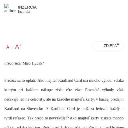
INZERCIA
Inzercia
+
A
-
ZDIEĽAŤ
A
|
Prečo šetrí Mišo Hudák?
Pretože sa to oplatí
.
Ako majiteľ Kaufland Card má mnoho výhod, vďaka
ktorým pri každom nákupe získa ešte viac. Rovnaké výhody však
nečakajú len na celebrity, ale na každého majiteľa karty, v každej predajni
Kaufland na Slovensku. S Kaufland Card je totiž za hviezdu každý –
tvrdí reťazec. Tak prečo to nevyskúšať? Ako majiteľ karty získate mnoho
výhod, vďaka ktorým ušetríte pri každom nákupe ešte viac - exkluzívne