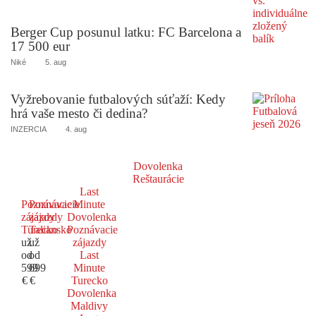
Berger Cup posunul latku: FC Barcelona a
17 500 eur
Niké
5. aug
Vyžrebovanie futbalových súťaží: Kedy
hrá vaše mesto či dedina?
INZERCIA
4. aug
Dovolenka
Reštaurácie
Last
Poznávacie
Poznávacie
Minute
zájazdy
zájazdy
Dovolenka
Turecko
Taliansko
Poznávacie
už
už
zájazdy
od
od
Last
599
699
Minute
€
€
Turecko
Dovolenka
Maldivy