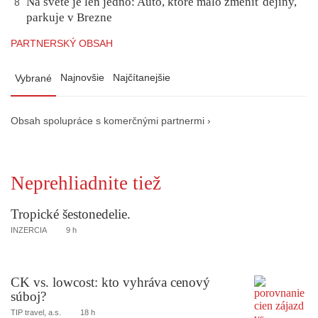
Na svete je len jedno: Auto, ktoré malo zmeniť dejiny,
8
parkuje v Brezne
PARTNERSKÝ OBSAH
Najnovšie
Najčítanejšie
Vybrané
Obsah spolupráce s komerčnými partnermi ›
Neprehliadnite tiež
Tropické šestonedelie.
INZERCIA
9 h
CK vs. lowcost: kto vyhráva cenový
súboj?
TIP travel, a.s.
18 h