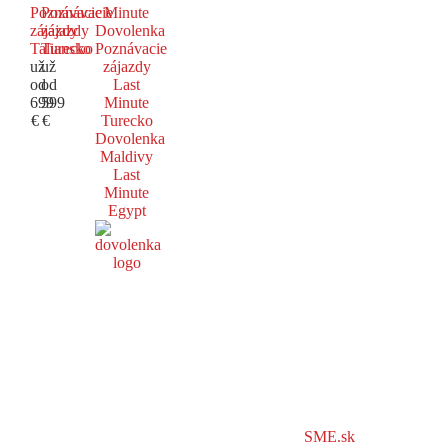
Poznávacie
Poznávacie
Minute
zájazdy
zájazdy
Dovolenka
Taliansko
Turecko
Poznávacie
už
už
zájazdy
od
od
Last
699
599
Minute
€
€
Turecko
Dovolenka
Maldivy
Last
Minute
Egypt
SME.sk