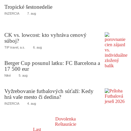
Tropické šestonedelie
INZERCIA
7. aug
CK vs. lowcost: kto vyhráva cenový
súboj?
TIP travel, a.s.
6. aug
Berger Cup posunul latku: FC Barcelona a
17 500 eur
Niké
5. aug
Vyžrebovanie futbalových súťaží: Kedy
hrá vaše mesto či dedina?
INZERCIA
4. aug
Dovolenka
Reštaurácie
Last