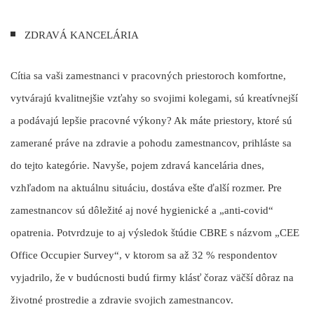
ZDRAVÁ KANCELÁRIA
Cítia sa vaši zamestnanci v pracovných priestoroch komfortne,
vytvárajú kvalitnejšie vzťahy so svojimi kolegami, sú kreatívnejší
a podávajú lepšie pracovné výkony? Ak máte priestory, ktoré sú
zamerané práve na zdravie a pohodu zamestnancov, prihláste sa
do tejto kategórie. Navyše, pojem zdravá kancelária dnes,
vzhľadom na aktuálnu situáciu, dostáva ešte ďalší rozmer. Pre
zamestnancov sú dôležité aj nové hygienické a „anti-covid“
opatrenia. Potvrdzuje to aj výsledok štúdie CBRE s názvom „CEE
Office Occupier Survey“, v ktorom sa až 32 % respondentov
vyjadrilo, že v budúcnosti budú firmy klásť čoraz väčší dôraz na
životné prostredie a zdravie svojich zamestnancov.