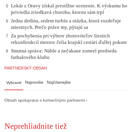
Lekár z Oravy získal prestížne ocenenie. K výskumu ho
5
priviedla zriedkavá choroba, ktorou sám trpí
Jedna dedina, sedem turbín a otázka, ktorá rozdeľuje
6
miestnych. Prečo práve my, pýtajú sa
Za pochybenia pri výbere zhotoviteľov šiestich
7
rekonštrukcií mostov čelia krajskí cestári ďalšej pokute
Smutná správa: Náhle a nečakane zomrel predseda
8
futbalového klubu
PARTNERSKÝ OBSAH
Najnovšie
Najčítanejšie
Vybrané
Obsah spolupráce s komerčnými partnermi ›
Neprehliadnite tiež