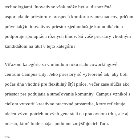
technológiami. Inovatívne však môže byť aj dispozičné
usporiadanie priestoru v prospech komfortu zamestnancov, pričom
práve takýto inovatívny priestor zjednodušuje komunikáciu a
podporuje spoluprácu rôznych tímov. Sú vaše priestory vhodným
kandidátom na titul v tejto kategórií?
Víťazom kategórie sa v minulom roku stalo coworkingové
centrum
Campus City
. Jeho priestory sú vytvorené tak, aby boli
počas dňa vhodné pre flexibilný štýl práce, večer zase slúžia ako
priestor pre podujatia a stmeľovanie komunity. Campus vznikol s
cieľom vytvoriť kreatívne pracovné prostredie, ktoré reflektuje
nielen vývoj potrieb nových generácii na pracovnom trhu, ale aj
miesto, ktoré bude spájať podobne zmýšľajúcich ľudí.