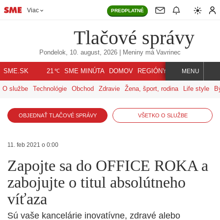
Viac
PREDPLATNÉ
Tlačové správy
Pondelok, 10. august, 2026
| Meniny má
Vavrinec
℃
SME.SK
SME MINÚTA
DOMOV
REGIÓNY
INDEX
SVET
21
MENU
O službe
Technológie
Obchod
Zdravie
Žena, šport, rodina
Life style
B
OBJEDNAŤ TLAČOVÉ SPRÁVY
VŠETKO O SLUŽBE
11. feb 2021 o 0:00
Zapojte sa do OFFICE ROKA a
zabojujte o titul absolútneho
víťaza
Sú vaše kancelárie inovatívne, zdravé alebo