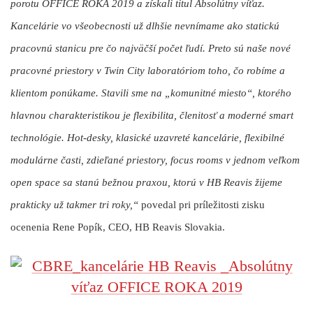
porotu OFFICE ROKA 2019 a získali titul Absolútny víťaz.
Kancelárie vo všeobecnosti už dlhšie nevnímame ako statickú
pracovnú stanicu pre čo najväčší počet ľudí. Preto sú naše nové
pracovné priestory v Twin City laboratóriom toho, čo robíme a
klientom ponúkame. Stavili sme na „komunitné miesto“, ktorého
hlavnou charakteristikou je flexibilita, členitosť a moderné smart
technológie. Hot-desky, klasické uzavreté kancelárie, flexibilné
modulárne časti, zdieľané priestory, focus rooms v jednom veľkom
open space sa stanú bežnou praxou, ktorú v HB Reavis žijeme
prakticky už takmer tri roky,“
povedal pri príležitosti zisku
ocenenia
Rene Popík
, CEO, HB Reavis Slovakia.