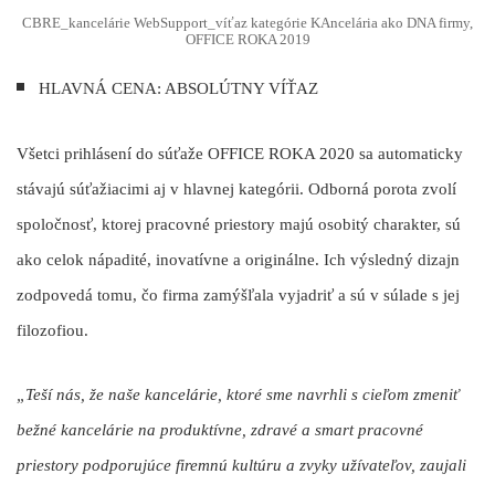
CBRE_kancelárie WebSupport_víťaz kategórie KAncelária ako DNA firmy,
OFFICE ROKA 2019
HLAVNÁ CENA: ABSOLÚTNY VÍŤAZ
Všetci prihlásení do súťaže OFFICE ROKA 2020 sa automaticky
stávajú súťažiacimi aj v hlavnej kategórii. Odborná porota zvolí
spoločnosť, ktorej pracovné priestory majú osobitý charakter, sú
ako celok nápadité, inovatívne a originálne. Ich výsledný dizajn
zodpovedá tomu, čo firma zamýšľala vyjadriť a sú v súlade s jej
filozofiou.
„Teší nás, že naše kancelárie, ktoré sme navrhli s cieľom zmeniť
bežné kancelárie na produktívne, zdravé a smart pracovné
priestory podporujúce firemnú kultúru a zvyky užívateľov, zaujali