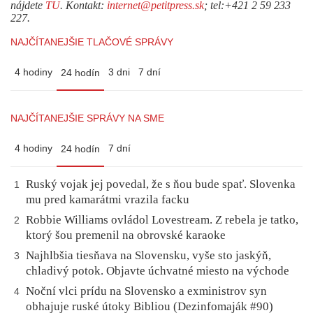
nájdete
TU
. Kontakt:
internet@petitpress.sk
; tel:+421 2 59 233
227.
NAJČÍTANEJŠIE TLAČOVÉ SPRÁVY
4 hodiny
3 dni
7 dní
24 hodín
NAJČÍTANEJŠIE SPRÁVY NA SME
4 hodiny
7 dní
24 hodín
Ruský vojak jej povedal, že s ňou bude spať. Slovenka
1
mu pred kamarátmi vrazila facku
Robbie Williams ovládol Lovestream. Z rebela je tatko,
2
ktorý šou premenil na obrovské karaoke
Najhlbšia tiesňava na Slovensku, vyše sto jaskýň,
3
chladivý potok. Objavte úchvatné miesto na východe
Noční vlci prídu na Slovensko a exministrov syn
4
obhajuje ruské útoky Bibliou (Dezinfomaják #90)