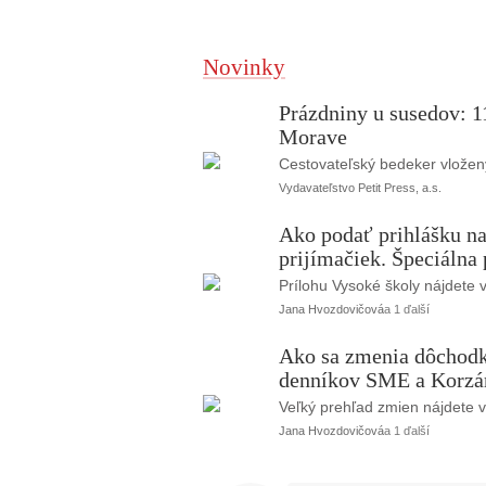
Novinky
Prázdniny u susedov: 11
Morave
Cestovateľský bedeker vložen
Vydavateľstvo Petit Press, a.s.
Ako podať prihlášku na
prijímačiek. Špeciálna
Prílohu Vysoké školy nájdete 
Jana Hvozdovičová
a 1 ďalší
Ako sa zmenia dôchodky
denníkov SME a Korzár
Veľký prehľad zmien nájdete 
Jana Hvozdovičová
a 1 ďalší