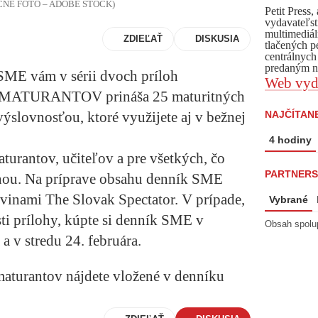
TRAČNÉ FOTO – ADOBE STOCK)
Petit Press
vydavateľst
multimediál
ZDIEĽAŤ
DISKUSIA
tlačených p
centrálnych
predaným ná
SME vám v sérii dvoch príloh
Web vyd
ATURANTOV prináša 25 maturitných
NAJČÍTANE
výslovnosťou, ktoré využijete aj v bežnej
4 hodiny
turantov, učiteľov a pre všetkých, čo
PARTNERS
inou. Na príprave obsahu denník SME
vinami The Slovak Spectator. V prípade,
Vybrané
sti prílohy, kúpte si denník SME v
Obsah spolu
a v stredu 24. februára.
 maturantov nájdete vložené v denníku