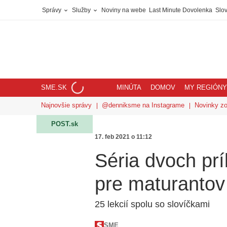
Správy
Služby
Noviny na webe
Last Minute Dovolenka
Slov
SME.SK
MINÚTA
DOMOV
MY REGIÓNY
Najnovšie správy
@denniksme na Instagrame
Novinky z
POST.sk
17. feb 2021 o 11:12
Séria dvoch príl
pre maturantov
25 lekcií spolu so slovíčkami
SME