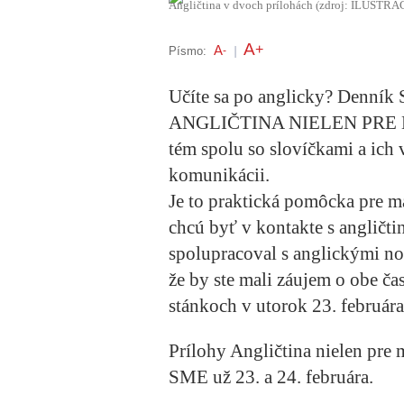
Angličtina v dvoch prílohách (zdroj: ILUS
A
+
A
Písmo:
-
|
Učíte sa po anglicky? Denník 
ANGLIČTINA NIELEN PRE M
tém spolu so slovíčkami a ich 
komunikácii.
Je to praktická pomôcka pre ma
chcú byť v kontakte s angličt
spolupracoval s anglickými no
že by ste mali záujem o obe ča
stánkoch v utorok 23. februára 
Prílohy Angličtina nielen pre
SME už 23. a 24. februára.