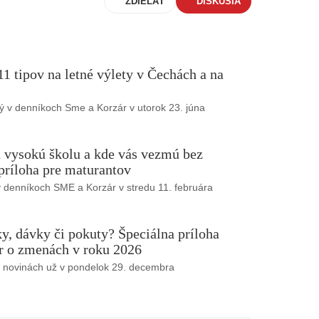
ZDIEĽAŤ
DISKUSIA
1 tipov na letné výlety v Čechách a na
ý v denníkoch Sme a Korzár v utorok 23. júna
 vysokú školu a kde vás vezmú bez
 príloha pre maturantov
v denníkoch SME a Korzár v stredu 11. februára
, dávky či pokuty? Špeciálna príloha
 o zmenách v roku 2026
v novinách už v pondelok 29. decembra