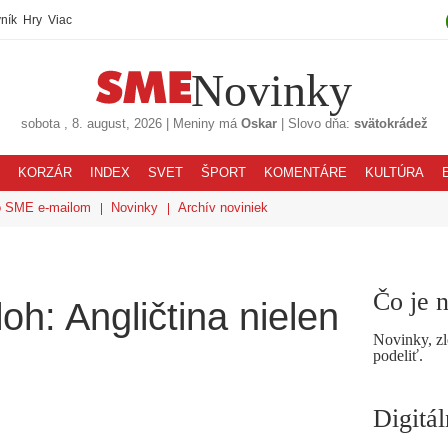
ník
Hry
Viac
Novinky
sobota
, 8. august, 2026
|
Meniny má
Oskar
|
Slovo dňa:
svätokrádež
KORZÁR
INDEX
SVET
ŠPORT
KOMENTÁRE
KULTÚRA
o SME e-mailom
Novinky
Archív noviniek
Čo je 
oh: Angličtina nielen
Novinky, zl
podeliť.
Digitá