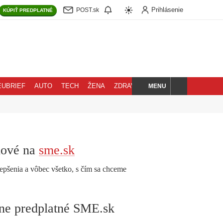
Prihlásenie
POST.sk
KÚPIŤ
PREDPLATNÉ
MENU
EUBRIEF
AUTO
TECH
ŽENA
ZDRAVIE
BLOG
HĽADAJ
nové na
sme.sk
epšenia a vôbec všetko, s čím sa chceme
lne predplatné SME.sk