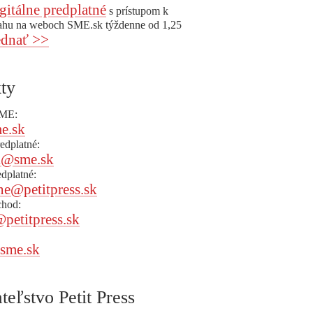
gitálne predplatné
s prístupom k
ahu na weboch SME.sk týždenne od 1,25
dnať >>
ty
SME:
e.sk
redplatné:
k@sme.sk
edplatné:
ne@petitpress.sk
chod:
@petitpress.sk
sme.sk
teľstvo Petit Press