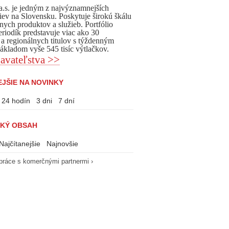
, a.s. je jedným z najvýznamnejších
iev na Slovensku. Poskytuje širokú škálu
nych produktov a služieb. Portfólio
eriodík predstavuje viac ako 30
 a regionálnych titulov s týždenným
kladom vyše 545 tisíc výtlačkov.
avateľstva >>
JŠIE NA NOVINKY
24 hodín
3 dni
7 dní
KÝ OBSAH
Najčítanejšie
Najnovšie
práce s komerčnými partnermi ›