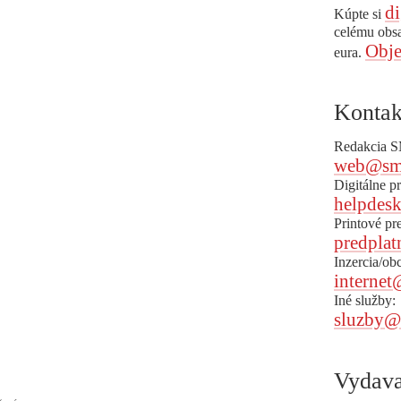
di
Kúpte si
celému obs
Obje
eura.
Kontak
Redakcia 
web@sm
Digitálne p
helpdes
Printové pr
predplat
Inzercia/ob
internet
Iné služby:
sluzby@
Vydava