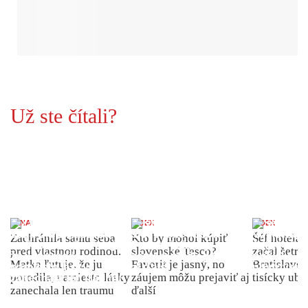
Už ste čítali?
ŽENA
INDEX
INDEX
Zachránila samu seba
Kto by mohol kúpiť
Šéf hotela
pred vlastnou rodinou.
slovenské Tesco?
začal šetriť
Matka ľutuje, že ju
Favorit je jasný, no
Bratislave p
porodila, namiesto lásky
záujem môžu prejaviť aj
tisícky ub
zanechala len traumu
ďalší