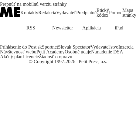
Prepnúť na mobilnú verziu stránky
Etický
Mapa
Kontakty
Redakcia
Vydavateľ
Predplatné
Pomoc
kódex
stránk
RSS
Newsletter
Aplikácia
iPad
Prihlásenie do Post.sk
Sportnet
Slovak Spectator
Vydavateľstvo
Inzercia
Návštevnosť webu
Petit Academy
Osobné údaje
Nariadenie DSA
Akčný plán
Licencie
Žiadosť o opravu
©
Copyright
1997-2026 | Petit Press, a.s.