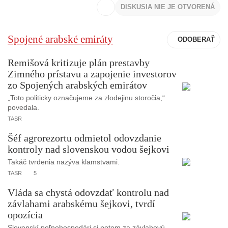
DISKUSIA NIE JE OTVORENÁ
Spojené arabské emiráty
Remišová kritizuje plán prestavby
Zimného prístavu a zapojenie investorov
zo Spojených arabských emirátov
„Toto politicky označujeme za zlodejinu storočia,“
povedala.
TASR
Šéf agrorezortu odmietol odovzdanie
kontroly nad slovenskou vodou šejkovi
Takáč tvrdenia nazýva klamstvami.
TASR
5
Vláda sa chystá odovzdať kontrolu nad
závlahami arabskému šejkovi, tvrdí
opozícia
Slovenskí poľnohospodári si potom za závlahovú