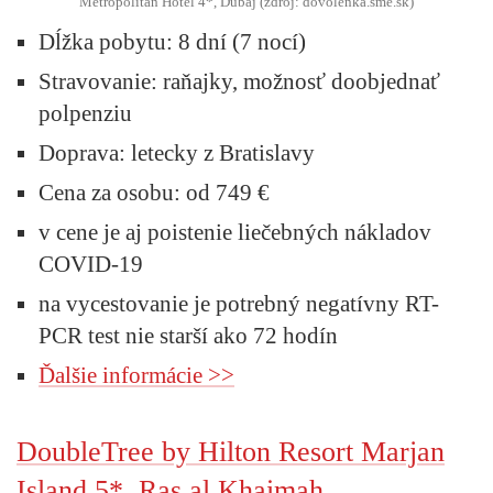
Metropolitan Hotel 4*, Dubaj (zdroj: dovolenka.sme.sk)
Dĺžka pobytu:
8 dní (7 nocí)
Stravovanie:
raňajky, možnosť doobjednať
polpenziu
Doprava:
letecky z Bratislavy
Cena za osobu:
od 749 €
v cene je aj poistenie liečebných nákladov
COVID-19
na vycestovanie je potrebný negatívny RT-
PCR test nie starší ako 72 hodín
Ďalšie informácie >>
DoubleTree by Hilton Resort Marjan
Island 5*, Ras al Khaimah