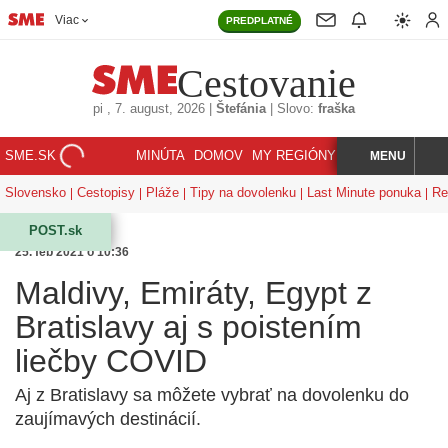
Viac
PREDPLATNÉ
Cestovanie
pi
, 7. august, 2026
|
Štefánia
|
Slovo:
fraška
SME.SK
MINÚTA
DOMOV
MY REGIÓNY
KORZÁR
MENU
INDEX
HĽADAJ
Slovensko
Cestopisy
Pláže
Tipy na dovolenku
Last Minute ponuka
Re
POST.sk
25. feb 2021 o 10:36
Maldivy, Emiráty, Egypt z
Bratislavy aj s poistením
liečby COVID
Aj z Bratislavy sa môžete vybrať na dovolenku do
zaujímavých destinácií.