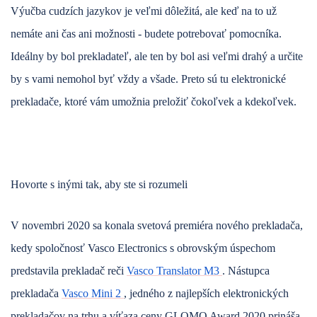
Výučba cudzích jazykov je veľmi dôležitá, ale keď na to už
nemáte ani čas ani možnosti - budete potrebovať pomocníka.
Ideálny by bol prekladateľ, ale ten by bol asi veľmi drahý a určite
by s vami nemohol byť vždy a všade. Preto sú tu elektronické
prekladače, ktoré vám umožnia preložiť čokoľvek a kdekoľvek.
Hovorte s inými tak, aby ste si rozumeli
V novembri 2020 sa konala svetová premiéra nového prekladača,
kedy spoločnosť Vasco Electronics s obrovským úspechom
predstavila prekladač reči
Vasco Translator M3
. Nástupca
prekladača
Vasco Mini 2
, jedného z najlepších elektronických
prekladačov na trhu a víťaza ceny GLOMO Award 2020 prináša