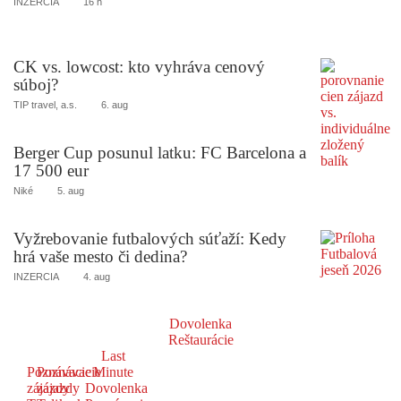
INZERCIA
16 h
CK vs. lowcost: kto vyhráva cenový
súboj?
TIP travel, a.s.
6. aug
Berger Cup posunul latku: FC Barcelona a
17 500 eur
Niké
5. aug
Vyžrebovanie futbalových súťaží: Kedy
hrá vaše mesto či dedina?
INZERCIA
4. aug
Dovolenka
Reštaurácie
Last
Poznávacie
Poznávacie
Minute
zájazdy
zájazdy
Dovolenka