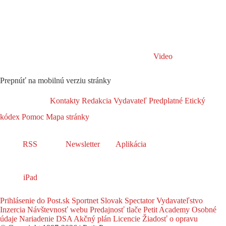
Video
Prepnúť na mobilnú verziu stránky
Kontakty
Redakcia
Vydavateľ
Predplatné
Etický
kódex
Pomoc
Mapa stránky
RSS
Newsletter
Aplikácia
iPad
Prihlásenie do Post.sk
Sportnet
Slovak Spectator
Vydavateľstvo
Inzercia
Návštevnosť webu
Predajnosť tlače
Petit Academy
Osobné
údaje
Nariadenie DSA
Akčný plán
Licencie
Žiadosť o opravu