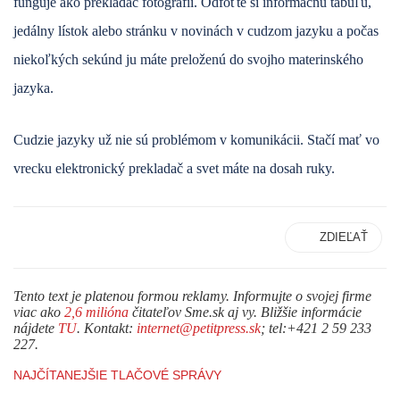
funguje ako prekladač fotografií. Odfoťte si informačnú tabuľu,
jedálny lístok alebo stránku v novinách v cudzom jazyku a počas
niekoľkých sekúnd ju máte preloženú do svojho materinského
jazyka.
Cudzie jazyky už nie sú problémom v komunikácii. Stačí mať vo
vrecku elektronický prekladač a svet máte na dosah ruky.
ZDIEĽAŤ
Tento text je platenou formou reklamy. Informujte o svojej firme
viac ako
2,6 milióna
čitateľov Sme.sk aj vy. Bližšie informácie
nájdete
TU
. Kontakt:
internet@petitpress.sk
; tel:+421 2 59 233
227.
NAJČÍTANEJŠIE TLAČOVÉ SPRÁVY