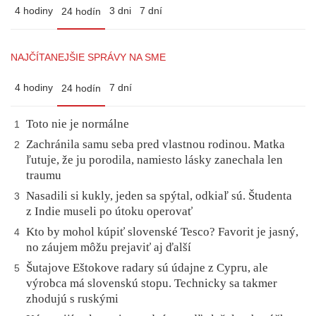
4 hodiny
3 dni
7 dní
24 hodín
NAJČÍTANEJŠIE SPRÁVY NA SME
4 hodiny
7 dní
24 hodín
Toto nie je normálne
1
Zachránila samu seba pred vlastnou rodinou. Matka
2
ľutuje, že ju porodila, namiesto lásky zanechala len
traumu
Nasadili si kukly, jeden sa spýtal, odkiaľ sú. Študenta
3
z Indie museli po útoku operovať
Kto by mohol kúpiť slovenské Tesco? Favorit je jasný,
4
no záujem môžu prejaviť aj ďalší
Šutajove Eštokove radary sú údajne z Cypru, ale
5
výrobca má slovenskú stopu. Technicky sa takmer
zhodujú s ruskými