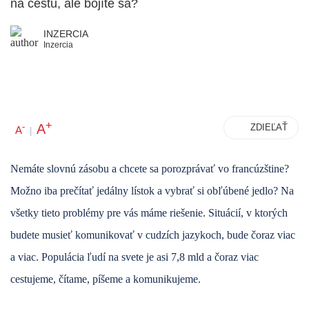
na cestu, ale bojíte sa?
INZERCIA
Inzercia
+
A
-
ZDIEĽAŤ
A
|
Nemáte slovnú zásobu a chcete sa porozprávať vo francúzštine?
Možno iba prečítať jedálny lístok a vybrať si obľúbené jedlo? Na
všetky tieto problémy pre vás máme riešenie. Situácií, v ktorých
budete musieť komunikovať v cudzích jazykoch, bude čoraz viac
a viac. Populácia ľudí na svete je asi 7,8 mld a čoraz viac
cestujeme, čítame, píšeme a komunikujeme.