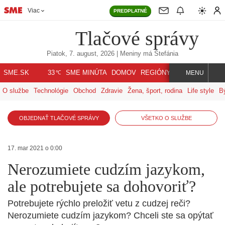
Viac
PREDPLATNÉ
Tlačové správy
Piatok, 7. august, 2026
| Meniny má
Štefánia
℃
SME.SK
SME MINÚTA
DOMOV
REGIÓNY
INDEX
SVET
33
MENU
O službe
Technológie
Obchod
Zdravie
Žena, šport, rodina
Life style
B
OBJEDNAŤ TLAČOVÉ SPRÁVY
VŠETKO O SLUŽBE
17. mar 2021 o 0:00
Nerozumiete cudzím jazykom,
ale potrebujete sa dohovoriť?
Potrebujete rýchlo preložiť vetu z cudzej reči?
Nerozumiete cudzím jazykom? Chceli ste sa opýtať