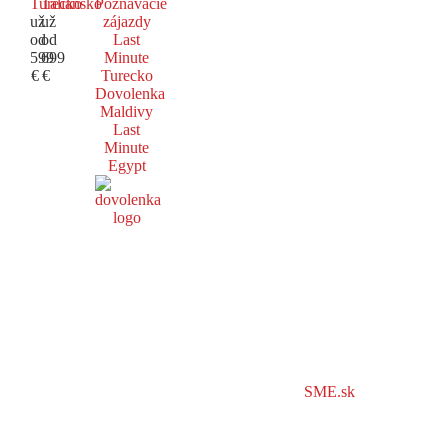
Turecko
Taliansko
Poznávacie
už
už
zájazdy
od
od
Last
599
699
Minute
€
€
Turecko
Dovolenka
Maldivy
Last
Minute
Egypt
SME.sk