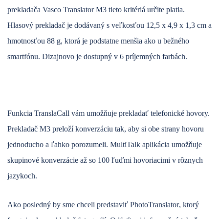
prekladača Vasco Translator M3 tieto kritériá určite platia.
Hlasový prekladač je dodávaný s veľkosťou 12,5 x 4,9 x 1,3 cm a
hmotnosťou 88 g, ktorá je podstatne menšia ako u bežného
smartfónu. Dizajnovo je dostupný v 6 príjemných farbách.
Funkcia
TranslaCall
vám umožňuje prekladať telefonické hovory.
Prekladač M3 preloží konverzáciu tak, aby si obe strany hovoru
jednoducho a ľahko porozumeli.
MultiTalk
aplikácia umožňuje
skupinové konverzácie až so 100 ľuďmi hovoriacimi v rôznych
jazykoch.
Ako posledný by sme chceli predstaviť
PhotoTranslator
, ktorý