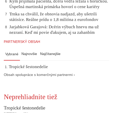
Kým prijímala pacienta, dcéra vedľa ležala s horúčkou.
6
Úspešná martinská primárka hovorí o cene kariéry
Trnka sa chválil, že obnovia nadjazd, aby ušetrili
7
státisíce. Reálne prídu o 1,8 milióna z eurofondov
Jarjabková Garajová: Dcérin výbuch hnevu ma už
8
nezraní. Keď mi povie ďakujem, aj sa zahanbím
PARTNERSKÝ OBSAH
Najnovšie
Najčítanejšie
Vybrané
Tropické šestonedelie
Obsah spolupráce s komerčnými partnermi ›
Neprehliadnite tiež
Tropické šestonedelie