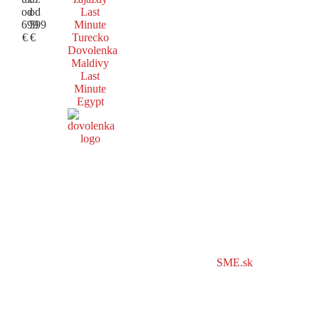
od
od
Last
699
599
Minute
€
€
Turecko
Dovolenka
Maldivy
Last
Minute
Egypt
SME.sk