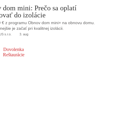
 dom mini: Prečo sa oplatí
ovať do izolácie
0 € z programu Obnov dom mini+ na obnovu domu.
jšie je začať pri kvalitnej izolácii.
 s.r.o.
3. aug
Dovolenka
Reštaurácie