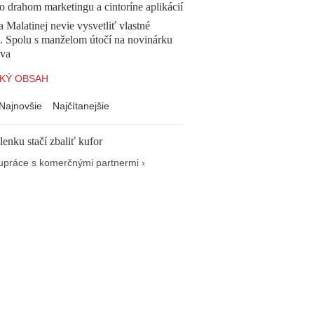
o drahom marketingu a cintoríne aplikácií
a Malatinej nevie vysvetliť vlastné
a. Spolu s manželom útočí na novinárku
va
KÝ OBSAH
Najnovšie
Najčítanejšie
enku stačí zbaliť kufor
upráce s komerčnými partnermi ›