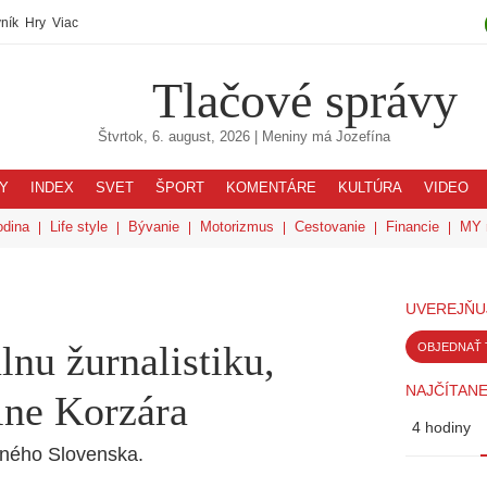
ník
Hry
Viac
Tlačové správy
Štvrtok, 6. august, 2026
| Meniny má
Jozefína
Y
INDEX
SVET
ŠPORT
KOMENTÁRE
KULTÚRA
VIDEO
odina
Life style
Bývanie
Motorizmus
Cestovanie
Financie
MY 
UVEREJŇU
lnu žurnalistiku,
OBJEDNAŤ 
NAJČÍTANE
line Korzára
4 hodiny
dného Slovenska.