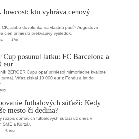
. lowcost: kto vyhráva cenový
?
 CK, alebo dovolenka na vlastnú päsť? Augustové
e cien prinieslo prekvapivý výsledok.
.s.
27m
r Cup posunul latku: FC Barcelona a
0 eur
ník BERGER Cupu opäť priniesol mimoriadne kvalitne
turnaj. Víťaz získal 10 000 eur z Fondu a let do
.
 aug
bovanie futbalových súťaží: Kedy
še mesto či dedina?
 rozpis domácich futbalových súťaží už dnes v
h SME a Korzár.
4. aug