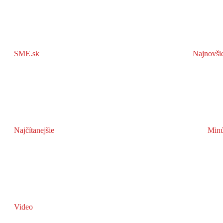
SME.sk
Najnovši
Najčítanejšie
Minú
Video