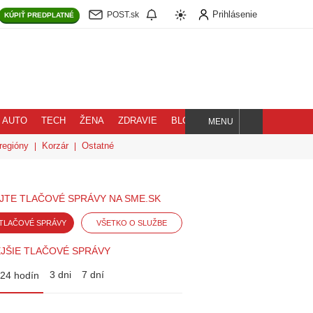
Prihlásenie
POST.sk
KÚPIŤ
PREDPLATNÉ
AUTO
TECH
ŽENA
ZDRAVIE
BLOG
MENU
Hľadaj
regióny
Korzár
Ostatné
JTE TLAČOVÉ SPRÁVY NA SME.SK
TLAČOVÉ SPRÁVY
VŠETKO O SLUŽBE
JŠIE TLAČOVÉ SPRÁVY
3 dni
7 dní
24 hodín