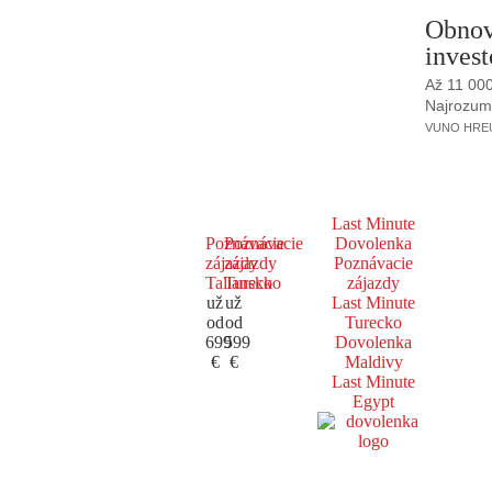
Obnov
invest
Až 11 00
Najrozumne
VUNO HREUS
Last Minute
Poznávacie
Poznávacie
Dovolenka
zájazdy
zájazdy
Poznávacie
Taliansko
Turecko
zájazdy
už
už
Last Minute
od
od
Turecko
699
599
Dovolenka
€
€
Maldivy
Last Minute
Egypt