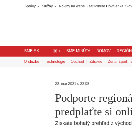
Správy
Služby
Noviny na webe
Last Minute Dovolenka
Slov
SME.SK
SME MINÚTA
DOMOV
REGIÓN
℃
38
O službe
Technológie
Obchod
Zdravie
Žena, šport, r
22. mar 2021 o 22:08
Podporte regioná
predplaťte si on
Získate bohatý prehľad z výcho