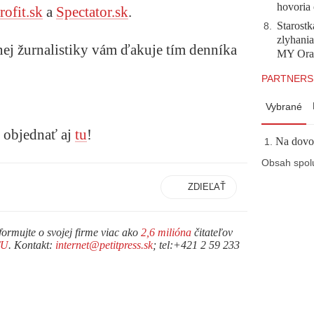
hovoria 
rofit.sk
a
Spectator.sk
.
Starostk
8
.
zlyhani
nej žurnalistiky vám ďakuje tím denníka
MY Ora
PARTNERS
Vybrané
e objednať aj
tu
!
Na dovol
Obsah spol
ZDIEĽAŤ
formujte o svojej firme viac ako
2,6 milióna
čitateľov
TU
. Kontakt:
internet@petitpress.sk
; tel:+421 2 59 233