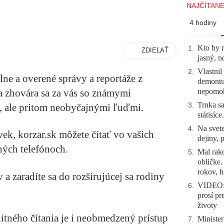
NAJČÍTANE
4 hodiny
Kto by 
1
.
ZDIEĽAŤ
jasný, n
Vlastnil
2
.
ne a overené správy a reportáže z
demontuj
nepomo
 zhovára sa za vás so známymi
Trnka sa
3
.
, ale pritom neobyčajnými ľuďmi.
státisíc
Na svete
4
.
ek, korzar.sk môžete čítať vo vašich
dejiny, 
ných telefónoch.
Mal rako
5
.
obličke
rokov, h
a zaradíte sa do rozširujúcej sa rodiny
VIDEO: 
6
.
prosí pr
životy
itného čítania je i neobmedzený prístup
Minister
7
.