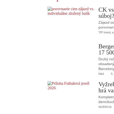
CK vs
súboj
Zájazd od
porovnani
TIP travel, a
Berge
17 50
Druhý roč
obsadený 
Barcelony
Niké
5.
Vyžre
hrá va
Kompletný
denníkoc
INZERCIA