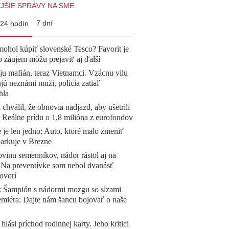
JŠIE SPRÁVY NA SME
7 dní
24 hodín
mohol kúpiť slovenské Tesco? Favorit je
o záujem môžu prejaviť aj ďalší
 ju mafián, teraz Vietnamci. Vzácnu vilu
ú neznámi muži, polícia zatiaľ
hla
 chválil, že obnovia nadjazd, aby ušetrili
e. Reálne prídu o 1,8 milióna z eurofondov
 je len jedno: Auto, ktoré malo zmeniť
parkuje v Brezne
vinu semenníkov, nádor rástol aj na
. Na preventívke som nebol dvanásť
ovorí
Šampión s nádormi mozgu so slzami
emiéra: Dajte nám šancu bojovať o naše
 hlási príchod rodinnej karty. Jeho kritici