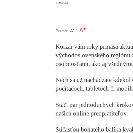
Inzercia
+
A
-
A
Písmo:
|
Korzár vám roky prináša aktuál
východoslovenského regiónu a
osobnosťami, ako aj všednými
Nech sa už nachádzate kdekoľv
počítačoch, tabletoch či mobil
Stačí pár jednoduchých krokov 
našich online predplatiteľov.
Súčasťou bohatého balíka kval