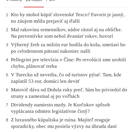
Kto by mohol kúpiť slovenské Tesco? Favorit je jasný,
1
no záujem môžu prejaviť aj ďalší
Mal rakovinu semenníkov, nádor rástol aj na obličke.
2
Na preventívke som nebol dvanásť rokov, hovorí
Výherný žreb za milión eur hodila do koša, smetiari ho
3
po celodennom pátraní nakoniec našli
Pellegrini pre televíziu v Číne: Po revolúcii sme urobili
4
chybu, plánovať treba
V Turecku už nevedia, čo od turistov pýtať. Tam, kde
5
zaplatíš 53 eur, domáci len deväť
Matovič dáva od Drdula ruky preč. Sám ho priviedol do
6
strany a zamestnal aj po voľbách
Dividendy namiesto mzdy. Je Korčokov spôsob
7
vyplácania odmien legislatívne čistý?
Z luxusného kúpaliska je ruina. Majiteľ reaguje
8
sporadicky, obec mu posiela výzvy na úhradu daní