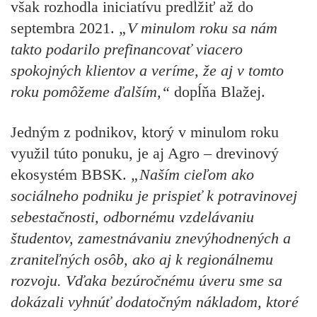
však rozhodla iniciatívu predĺžiť až do
septembra 2021.
„V minulom roku sa nám
takto podarilo prefinancovať viacero
spokojných klientov a veríme, že aj v tomto
roku pomôžeme ďalším,“
dopĺňa Blažej.
Jedným z podnikov, ktorý v minulom roku
využil túto ponuku, je aj Agro – drevinový
ekosystém BBSK.
„Naším cieľom ako
sociálneho podniku je prispieť k potravinovej
sebestačnosti, odbornému vzdelávaniu
študentov, zamestnávaniu znevýhodnených a
zraniteľných osôb, ako aj k regionálnemu
rozvoju. Vďaka bezúročnému úveru sme sa
dokázali vyhnúť dodatočným nákladom, ktoré