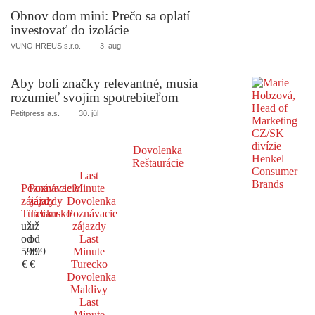
Obnov dom mini: Prečo sa oplatí
investovať do izolácie
VUNO HREUS s.r.o.
3. aug
Aby boli značky relevantné, musia
rozumieť svojim spotrebiteľom
Petitpress a.s.
30. júl
Dovolenka
Reštaurácie
Last
Poznávacie
Poznávacie
Minute
zájazdy
zájazdy
Dovolenka
Turecko
Taliansko
Poznávacie
už
už
zájazdy
od
od
Last
599
699
Minute
€
€
Turecko
Dovolenka
Maldivy
Last
Minute