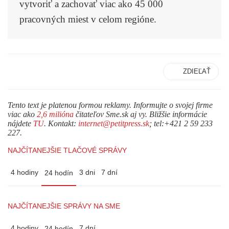
vytvoriť a zachovať viac ako 45 000
pracovných miest v celom regióne.
ZDIEĽAŤ
Tento text je platenou formou reklamy. Informujte o svojej firme
viac ako
2,6 milióna
čitateľov Sme.sk aj vy. Bližšie informácie
nájdete
TU
. Kontakt:
internet@petitpress.sk
; tel:+421 2 59 233
227.
NAJČÍTANEJŠIE TLAČOVÉ SPRÁVY
4 hodiny
3 dni
7 dní
24 hodín
NAJČÍTANEJŠIE SPRÁVY NA SME
4 hodiny
7 dní
24 hodín