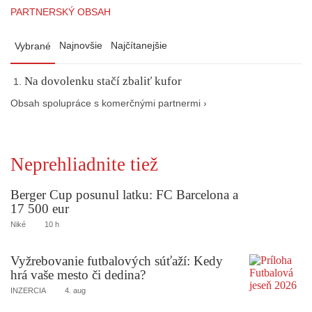
PARTNERSKÝ OBSAH
Najnovšie
Najčítanejšie
Vybrané
Na dovolenku stačí zbaliť kufor
Obsah spolupráce s komerčnými partnermi ›
Neprehliadnite tiež
Berger Cup posunul latku: FC Barcelona a
17 500 eur
Niké
10 h
Vyžrebovanie futbalových súťaží: Kedy
hrá vaše mesto či dedina?
INZERCIA
4. aug