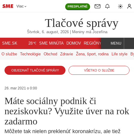
Viac
PREDPLATNÉ
Tlačové správy
Štvrtok, 6. august, 2026
| Meniny má
Jozefína
℃
SME.SK
SME MINÚTA
DOMOV
REGIÓNY
INDEX
SVET
28
MENU
O službe
Technológie
Obchod
Zdravie
Žena, šport, rodina
Life style
B
OBJEDNAŤ TLAČOVÉ SPRÁVY
VŠETKO O SLUŽBE
26. mar 2021 o 0:00
Máte sociálny podnik či
neziskovku? Využite úver na rok
zadarmo
Môžete tak nielen preklenúť koronakrízu, ale tiež