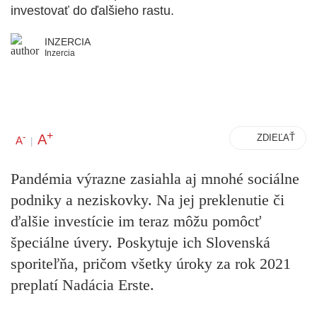
investovať do ďalšieho rastu.
INZERCIA
Inzercia
+
A
-
ZDIEĽAŤ
A
|
Pandémia výrazne zasiahla aj mnohé sociálne
podniky a neziskovky. Na jej preklenutie či
ďalšie investície im teraz môžu pomôcť
špeciálne úvery. Poskytuje ich Slovenská
sporiteľňa, pričom všetky úroky za rok 2021
preplatí Nadácia Erste.