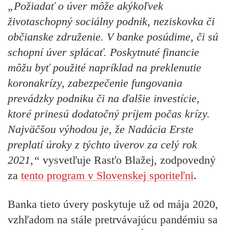
„Požiadať o úver môže akýkoľvek
životaschopný sociálny podnik, neziskovka či
občianske združenie. V banke posúdime, či sú
schopní úver splácať. Poskytnuté financie
môžu byť použité napríklad na preklenutie
koronakrízy, zabezpečenie fungovania
prevádzky podniku či na ďalšie investície,
ktoré prinesú dodatočný príjem počas krízy.
Najväčšou výhodou je, že Nadácia Erste
preplatí úroky z týchto úverov za celý rok
2021,“
vysvetľuje Rasťo Blažej, zodpovedný
za
tento program v Slovenskej sporiteľni
.
Banka tieto úvery poskytuje už od mája 2020,
vzhľadom na stále pretrvávajúcu pandémiu sa