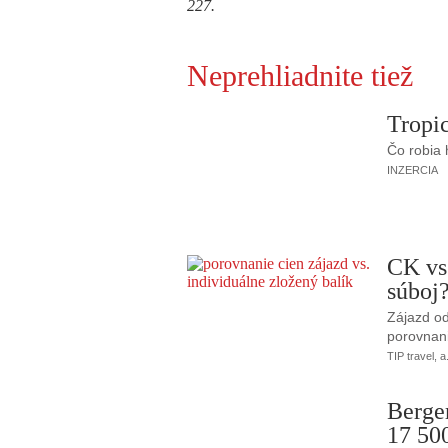
227.
Neprehliadnite tiež
Tropic
Čo robia
INZERCIA
CK vs
súboj
Zájazd od
porovnani
TIP travel, a
Berge
17 50