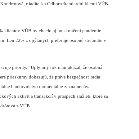
Kondrótová, r
iaditeľka Odboru štandardní klienti VÚB
5% klientov VÚB by chcelo aj po skončení pandémie
u. Len 22% z opýtaných preferuje osobné stretnutie v
svoje priority. “Uplynulý rok nám ukázal, že osobná
ceré prieskumy dokazujú, že práve bezpečnosť radia
igitálne bankovníctvo momentálne zaznamenáva
ových aktivít a transakcií v prospech služieb, ktoré sa
drótová z VÚB.