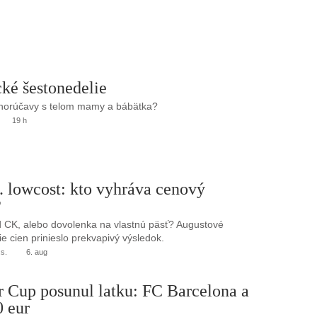
ké šestonedelie
 horúčavy s telom mamy a bábätka?
19 h
. lowcost: kto vyhráva cenový
?
 CK, alebo dovolenka na vlastnú päsť? Augustové
e cien prinieslo prekvapivý výsledok.
.s.
6. aug
r Cup posunul latku: FC Barcelona a
0 eur