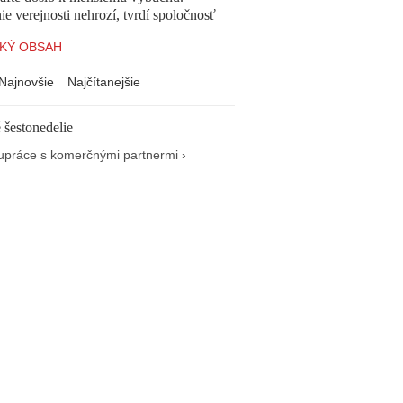
e verejnosti nehrozí, tvrdí spoločnosť
KÝ OBSAH
Najnovšie
Najčítanejšie
 šestonedelie
upráce s komerčnými partnermi ›