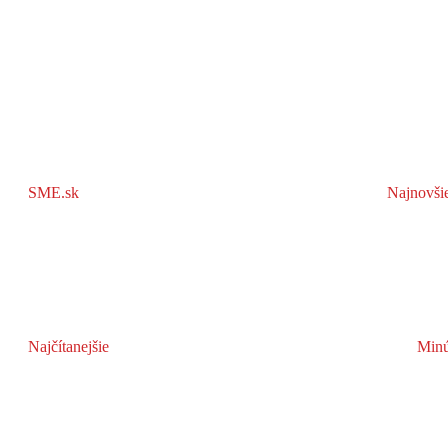
SME.sk
Najnovši
Najčítanejšie
Minú