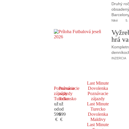
Druhý roč
obsadený 
Barcelony
Niké
5.
Vyžre
hrá va
Kompletný
denníkoc
INZERCIA
Last Minute
Poznávacie
Poznávacie
Dovolenka
zájazdy
zájazdy
Poznávacie
Turecko
Taliansko
zájazdy
už
už
Last Minute
od
od
Turecko
599
699
Dovolenka
€
€
Maldivy
Last Minute