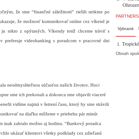
Ohrozeni
ným, že sme “finančné záležitosti” riešili striktne po
PARTNERS
ukazuje, že možnosť komunikovať online cez víkend je
Vybrané
 ju nikto z opýtaných. Víkendy totiž chceme tráviť s
ov preferuje videobanking s poradcom v pracovné dni
Tropické
Obsah spol
tala neodmysliteľnou súčasťou našich životov. Hoci
upne sme ich prekonali a dokonca sme objavili viaceré
efit vidíme najmä v šetrení času, ktorý by sme strávili
unikovať na diaľku môžeme v priebehu pár minút
ám inak zabralo možno aj hodinu. “Bankový poradca
chlo ukázať klientovi všetky podklady cez zdieľanú