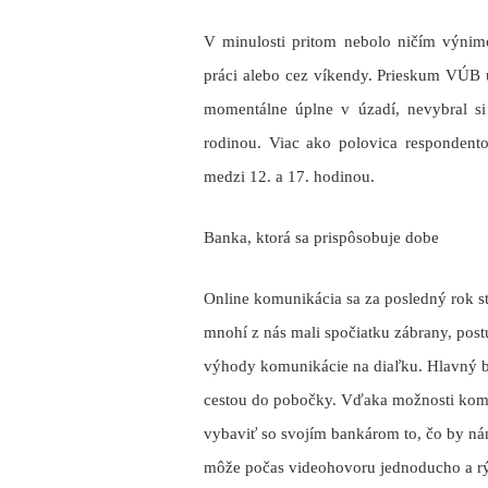
V minulosti pritom nebolo ničím výnimoč
práci alebo cez víkendy. Prieskum VÚB 
momentálne úplne v úzadí, nevybral si
rodinou. Viac ako polovica respondent
medzi 12. a 17. hodinou.
Banka, ktorá sa prispôsobuje dobe
Online komunikácia sa za posledný rok s
mnohí z nás mali spočiatku zábrany, post
výhody komunikácie na diaľku. Hlavný ben
cestou do pobočky. Vďaka možnosti kom
vybaviť so svojím bankárom to, čo by n
môže počas videohovoru jednoducho a rý