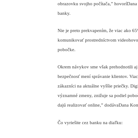
obrazovku svojho počítača,” hovorí
Dana 
banky
.
Nie je preto prekvapením, že viac ako 6
komunikovať prostredníctvom videohovor
pobočke.
Okrem návykov sme však prehodnotili aj 
bezpečnosť mení správanie klientov. Via
zákazníci na aktuálne vyššie priečky. D
významné zmeny, znižuje sa podiel pobočk
dajú realizovať online,” dodáva
Dana Kon
Čo vyriešite cez banku na diaľku: