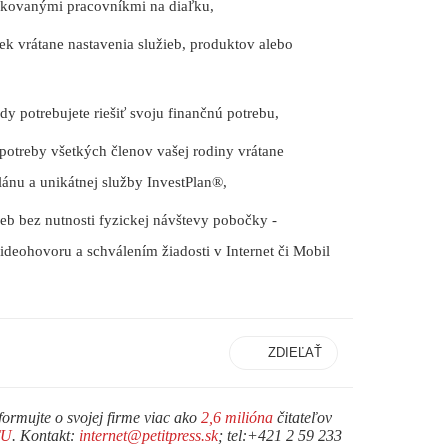
ikovanými pracovníkmi
na diaľku,
iek
vrátane nastavenia služieb, produktov alebo
dy potrebujete riešiť svoju finančnú potrebu,
 potreby všetkých členov vašej rodiny vrátane
nu a unikátnej služby InvestPlan®,
eb bez nutnosti fyzickej návštevy
pobočky -
ideohovoru a schválením žiadosti v Internet či Mobil
ZDIEĽAŤ
formujte o svojej firme viac ako
2,6 milióna
čitateľov
TU
. Kontakt:
internet@petitpress.sk
; tel:+421 2 59 233