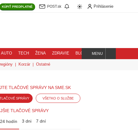
Prihlásenie
POST.sk
KÚPIŤ
PREDPLATNÉ
AUTO
TECH
ŽENA
ZDRAVIE
BLOG
MENU
Hľadaj
regióny
Korzár
Ostatné
JTE TLAČOVÉ SPRÁVY NA SME.SK
TLAČOVÉ SPRÁVY
VŠETKO O SLUŽBE
JŠIE TLAČOVÉ SPRÁVY
3 dni
7 dní
24 hodín