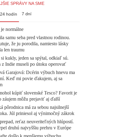
JŠIE SPRÁVY NA SME
7 dní
24 hodín
 je normálne
la samu seba pred vlastnou rodinou.
tuje, že ju porodila, namiesto lásky
la len traumu
 si kukly, jeden sa spýtal, odkiaľ sú.
a z Indie museli po útoku operovať
ová Garajová: Dcérin výbuch hnevu ma
ní. Keď mi povie ďakujem, aj sa
ím
mohol kúpiť slovenské Tesco? Favorit je
o záujem môžu prejaviť aj ďalší
á pôrodnica má za sebou najsilnejší
oka. Júl priniesol aj výnimočný zákrok
prepad, reťaz neuveriteľných hlúpostí.
pel druhú najvyššiu prehru v Európe
afte došlo k menšiemu výbuchu.