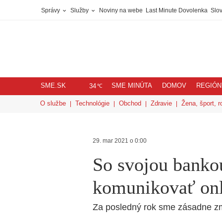
Správy
Služby
Noviny na webe
Last Minute Dovolenka
Slov
SME.SK
SME MINÚTA
DOMOV
REGIÓN
℃
34
O službe
Technológie
Obchod
Zdravie
Žena, šport, r
29. mar 2021 o 0:00
So svojou bankou
komunikovať onl
Za posledný rok sme zásadne zme