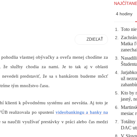
NAJČÍTANE
4 hodiny
Toto nie
1
.
Zachráni
2
.
ZDIEĽAŤ
Matka ľu
zanecha
 pohodlia vlastnej obývačky a oveľa menej chodíme za
Nasadili
3
.
Študent
, že služby chodia za nami. Je to tak aj v oblasti
Jarjabk
4
.
i nevedeli predstaviť, že sa s bankárom budeme môcť
už nezra
zahanb
etríme tým množstvo času.
Kto by 
5
.
jasný, n
klienti k pôvodnému systému ani nevrátia. Aj toto je
Martinsk
6
.
VÚB realizovala po spustení
videobankingu a banky na
mesiac r
Totálny 
sa naučili využívať prestávky v práci alebo čas medzi
7
.
DAC utr
V Slovn
8
.