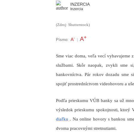
INZERCIA
Inzercia
(Zdroj: Shutterstock)
+
A
-
A
Písmo:
|
Sme viac doma, veľa vecí vybavujeme z
službami. Skôr naopak, zvykli sme si
bankovníctva. Pár rokov dozadu sme s
spojiť prostredníctvom videohovoru a uš
Podľa prieskumu VÚB banky sa už mnohí 
výsledok prieskumu spokojnosti, ktorý 
diaľku
. Na online hovory s bankou sme 
dvoma pracovnými stretnutiami.