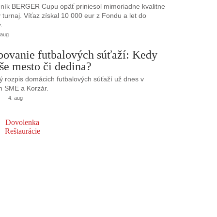
ník BERGER Cupu opäť priniesol mimoriadne kvalitne
turnaj. Víťaz získal 10 000 eur z Fondu a let do
.
 aug
bovanie futbalových súťaží: Kedy
še mesto či dedina?
 rozpis domácich futbalových súťaží už dnes v
h SME a Korzár.
4. aug
Dovolenka
Reštaurácie