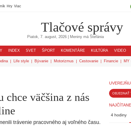
ník
Hry
Viac
Tlačové správy
Piatok, 7. august, 2026
| Meniny má
Štefánia
Y
INDEX
SVET
ŠPORT
KOMENTÁRE
KULTÚRA
VIDEO
odina
Life style
Bývanie
Motorizmus
Cestovanie
Financie
MY 
UVEREJŇU
 chce väčšina z nás
OBJEDNAŤ 
NAJČÍTANE
ine
4 hodiny
nili trávenie pracovného aj voľného času.