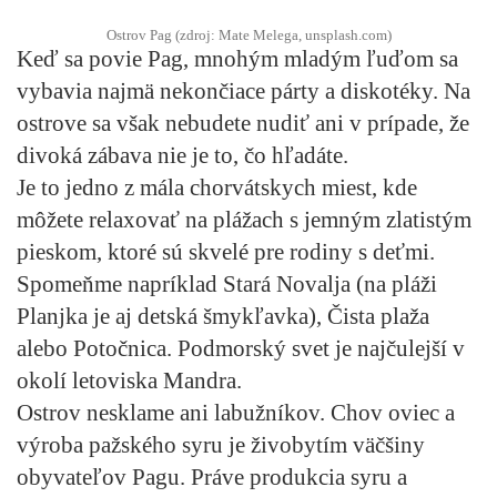
Ostrov Pag (zdroj: Mate Melega, unsplash.com)
Keď sa povie Pag, mnohým mladým ľuďom sa
vybavia najmä nekončiace párty a diskotéky. Na
ostrove sa však nebudete nudiť ani v prípade, že
divoká zábava nie je to, čo hľadáte.
Je to jedno z mála chorvátskych miest, kde
môžete relaxovať na plážach s jemným zlatistým
pieskom, ktoré sú skvelé pre rodiny s deťmi.
Spomeňme napríklad Stará Novalja (na pláži
Planjka je aj detská šmykľavka), Čista plaža
alebo Potočnica. Podmorský svet je najčulejší v
okolí letoviska Mandra.
Ostrov nesklame ani labužníkov. Chov oviec a
výroba pažského syru je živobytím väčšiny
obyvateľov Pagu. Práve produkcia syru a