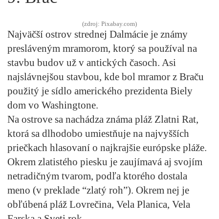
(zdroj: Pixabay.com)
Najväčší ostrov strednej Dalmácie je známy
presláveným mramorom, ktorý sa používal na
stavbu budov už v antických časoch. Asi
najslávnejšou stavbou, kde bol mramor z Braču
použitý je sídlo amerického prezidenta Biely
dom vo Washingtone.
Na ostrove sa nachádza známa pláž Zlatni Rat,
ktorá sa dlhodobo umiestňuje na najvyšších
priečkach hlasovaní o najkrajšie európske pláže.
Okrem zlatistého piesku je zaujímavá aj svojím
netradičným tvarom, podľa ktorého dostala
meno (v preklade “zlatý roh”). Okrem nej je
obľúbená pláž Lovrečina, Vela Planica, Vela
Farska a Sveti rok.