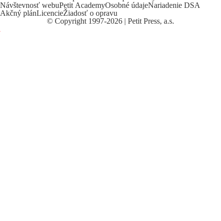
Návštevnosť webu
Petit Academy
Osobné údaje
Nariadenie DSA
Akčný plán
Licencie
Žiadosť o opravu
©
Copyright
1997-2026 | Petit Press, a.s.