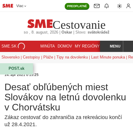
Viac
PREDPLATNÉ
Cestovanie
so
, 8. august, 2026
|
Oskar
|
Slovo:
svätokrádež
SME.SK
MINÚTA
DOMOV
MY REGIÓNY
KORZÁR
MENU
INDEX
HĽADAJ
Slovensko
Cestopisy
Pláže
Tipy na dovolenku
Last Minute ponuka
Re
POST.sk
14. apr 2021 o 15:25
Desať obľúbených miest
Slovákov na letnú dovolenku
v Chorvátsku
Zákaz cestovať do zahraničia za rekreáciou končí
už 28.4.2021.