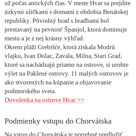
už počas antických čias. V meste Hvar sa prejdite
úzkymi uličkami s domami z obdobia Benátskej
republiky. Pôvodný hrad s hradbami bol
prestavaný na pevnosť Španjol, ktorá dominuje
mestu a je z nej krásny výhľad.
Okrem pláží Grebišće, ktorá získala Modrú
vlajku, Ivan Dolac, Zavala, Milna, Stari Grad,
ktoré sa nachádzajú priamo na ostrove, si urobte
výlet na Paklené ostrovy. 11 malých ostrovov je
ako stvorených na kúpanie a objavovanie
podmorského sveta.
Dovolenka na ostrove Hvar >>
Podmienky vstupu do Chorvátska
Na vstup do Chorvátska je potrebné predložiť