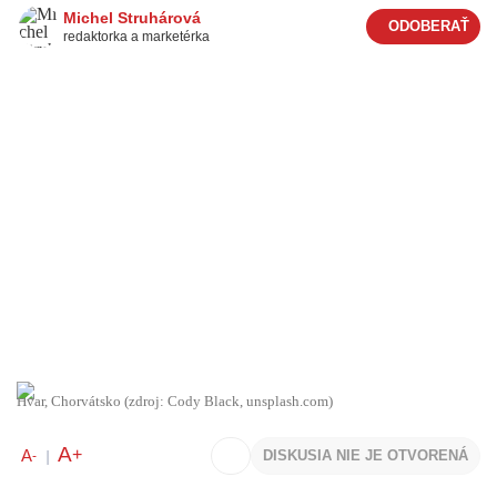
Michel Struhárová
redaktorka a marketérka
Hvar, Chorvátsko (zdroj: Cody Black, unsplash.com)
A
+
A
DISKUSIA NIE JE OTVORENÁ
-
|