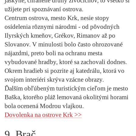
jaskyne, chránené druhy živočíchov, to všetko si
užijete pri spoznávaní ostrova.
Centrum ostrova, mesto Krk, nesie stopy
osídelenia rôznymi národmi - od pôvodných
Ilyrských kmeňov, Grékov, Rimanov až po
Slovanov. V minulosti bolo často ohrozované
nájazdmi, preto boli na ochranu mesta
vybudované hradby, ktoré sa zachovali dodnes.
Okrem hradieb si pozrite aj katedrálu, ktorá vo
svojom interiéri skrýva vzácne obrazy.
Ďalším obľúbeným turistickým cieľom je mesto
Baška, ktorého pláž lemovaná okolitými horami
bola ocenená Modrou vlajkou.
Dovolenka na ostrove Krk >>
9. Brač