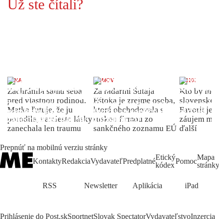
Už ste čítali?
ŽENA
DOMOV
INDEX
Zachránila samu seba
Za radarmi Šutaja
Kto by moh
pred vlastnou rodinou.
Eštoka je zrejme osoba,
slovenské 
Matka ľutuje, že ju
ktorá obchodovala s
Favorit je 
porodila, namiesto lásky
ruskou firmou zo
záujem môž
zanechala len traumu
sankčného zoznamu EÚ
ďalší
Prepnúť na mobilnú verziu stránky
Etický
Mapa
Kontakty
Redakcia
Vydavateľ
Predplatné
Pomoc
kódex
stránk
RSS
Newsletter
Aplikácia
iPad
Prihlásenie do Post.sk
Sportnet
Slovak Spectator
Vydavateľstvo
Inzercia