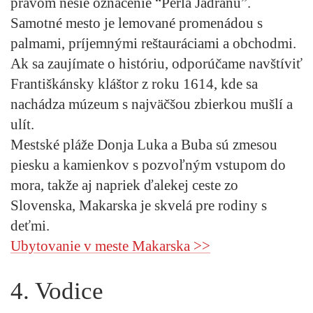
právom nesie označenie “Perla Jadranu”.
Samotné mesto je lemované promenádou s
palmami, príjemnými reštauráciami a obchodmi.
Ak sa zaujímate o históriu, odporúčame navštíviť
Františkánsky kláštor z roku 1614, kde sa
nachádza múzeum s najväčšou zbierkou mušlí a
ulít.
Mestské pláže Donja Luka a Buba sú zmesou
piesku a kamienkov s pozvoľným vstupom do
mora, takže aj napriek ďalekej ceste zo
Slovenska, Makarska je skvelá pre rodiny s
deťmi.
Ubytovanie v meste Makarska >>
4. Vodice