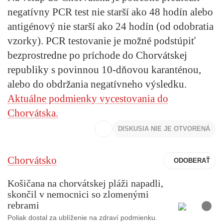
negatívny PCR test nie starší ako 48 hodín alebo
antigénový nie starší ako 24 hodín
(od odobratia
vzorky). PCR testovanie je možné podstúpiť
bezprostredne po príchode do Chorvátskej
republiky s povinnou 10-dňovou karanténou,
alebo do obdržania negatívneho výsledku.
Aktuálne podmienky vycestovania do
Chorvátska.
DISKUSIA NIE JE OTVORENÁ
Chorvátsko
Košičana na chorvátskej pláži napadli,
skončil v nemocnici so zlomenými
F
rebrami
o
t
o
Poliak dostal za ublíženie na zdraví podmienku.