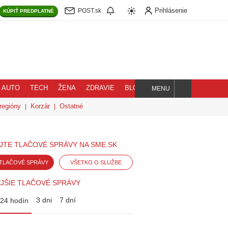
Prihlásenie
POST.sk
KÚPIŤ
PREDPLATNÉ
AUTO
TECH
ŽENA
ZDRAVIE
BLOG
MENU
Hľadaj
regióny
Korzár
Ostatné
JTE TLAČOVÉ SPRÁVY NA SME.SK
TLAČOVÉ SPRÁVY
VŠETKO O SLUŽBE
JŠIE TLAČOVÉ SPRÁVY
3 dni
7 dní
24 hodín