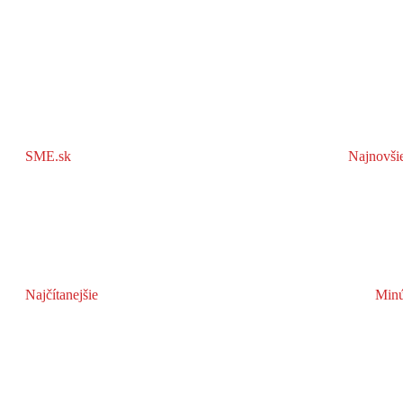
SME.sk
Najnovši
Najčítanejšie
Minú