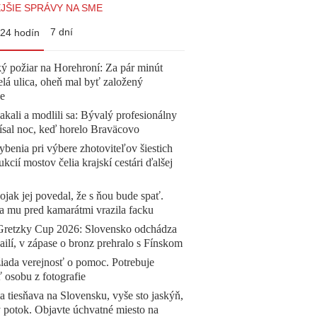
JŠIE SPRÁVY NA SME
7 dní
24 hodín
ý požiar na Horehroní: Za pár minút
elá ulica, oheň mal byť založený
e
akali a modlili sa: Bývalý profesionálny
ísal noc, keď horelo Braväcovo
benia pri výbere zhotoviteľov šiestich
ukcií mostov čelia krajskí cestári ďalšej
jak jej povedal, že s ňou bude spať.
a mu pred kamarátmi vrazila facku
Gretzky Cup 2026: Slovensko odchádza
ilí, v zápase o bronz prehralo s Fínskom
žiada verejnosť o pomoc. Potrebuje
ť osobu z fotografie
a tiesňava na Slovensku, vyše sto jaskýň,
 potok. Objavte úchvatné miesto na