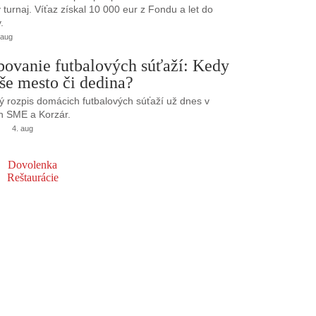
turnaj. Víťaz získal 10 000 eur z Fondu a let do
.
 aug
bovanie futbalových súťaží: Kedy
še mesto či dedina?
 rozpis domácich futbalových súťaží už dnes v
h SME a Korzár.
4. aug
Dovolenka
Reštaurácie