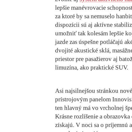
lepšie manévrovacie schopnosti 
za ktoré by sa nemuselo hanbiť
dispozícii sú aj aktívne stabili
umožniť tak kolesám lepšie kop
jazde zas úspešne potláčajú a
dvojité akustické sklá, masážn
priestor pre pasažierov aj bat
limuzína, ako praktické SUV.
Asi najsilnejšou stránkou nové
prístrojovým panelom Innovisi
ten hlavný má vo vrcholnej špe
Krásne rozlíšenie a obrazovka
získajú. V noci sa o príjemnú 