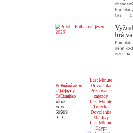
obsadený 
Barcelony
Niké
5.
Vyžre
hrá va
Kompletný
denníkoc
INZERCIA
Last Minute
Poznávacie
Poznávacie
Dovolenka
zájazdy
zájazdy
Poznávacie
Taliansko
Turecko
zájazdy
už
už
Last Minute
od
od
Turecko
699
599
Dovolenka
€
€
Maldivy
Last Minute
Egypt