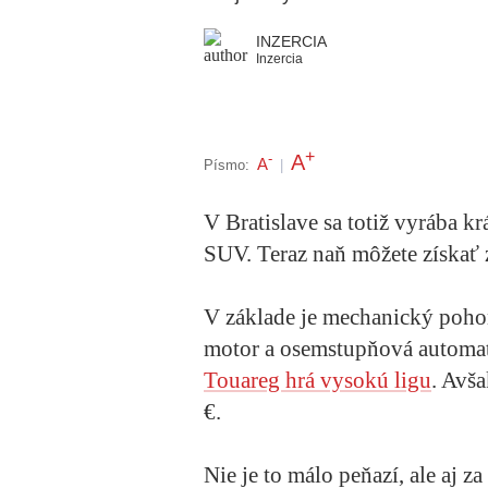
INZERCIA
Inzercia
+
A
-
A
Písmo:
|
V Bratislave sa totiž vyrába 
SUV. Teraz naň môžete získať
V základe je mechanický pohon
motor a osemstupňová automat
Touareg hrá vysokú ligu
. Avša
€.
Nie je to málo peňazí, ale aj 