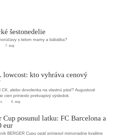
ké šestonedelie
 horúčavy s telom mamy a bábätka?
7. aug
. lowcost: kto vyhráva cenový
?
 CK, alebo dovolenka na vlastnú päsť? Augustové
e cien prinieslo prekvapivý výsledok.
.s.
6. aug
r Cup posunul latku: FC Barcelona a
0 eur
ník BERGER Cupu opäť priniesol mimoriadne kvalitne