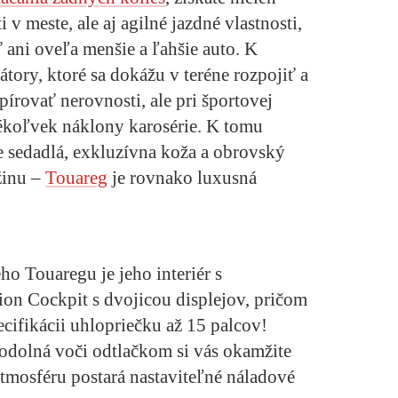
v meste, ale aj agilné jazdné vlastnosti,
 ani oveľa menšie a ľahšie auto. K
zátory, ktoré sa dokážu v teréne rozpojiť a
írovať nerovnosti, ale pri športovej
kékoľvek náklony karosérie. K tomu
e sedadlá, exkluzívna koža a obrovský
ožinu –
Touareg
je rovnako luxusná
ho Touaregu je jeho interiér s
on Cockpit s dvojicou displejov, pričom
cifikácii uhlopriečku až 15 palcov!
 odolná voči odtlačkom si vás okamžite
atmosféru postará nastaviteľné náladové