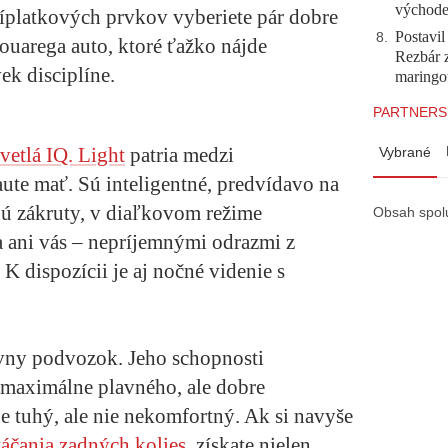
východ
ríplatkových prvkov vyberiete pár dobre
Postavi
8
.
ouarega auto, ktoré ťažko nájde
Rezbár 
ek disciplíne.
maringo
PARTNERS
svetlá IQ. Light
patria medzi
Vybrané
ute mať. Sú inteligentné, predvídavo na
jú zákruty, v diaľkovom režime
Obsah spol
 ani vás – nepríjemnými odrazmi z
K dispozícii je aj nočné videnie s
vny podvozok. Jeho schopnosti
 maximálne plavného, ale dobre
e tuhý, ale nie nekomfortný. Ak si navyše
áčania zadných kolies
, získate nielen