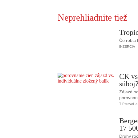
Neprehliadnite tiež
Tropic
Čo robia
INZERCIA
CK vs
súboj
Zájazd od
porovnani
TIP travel, a
Berge
17 50
Druhý roč