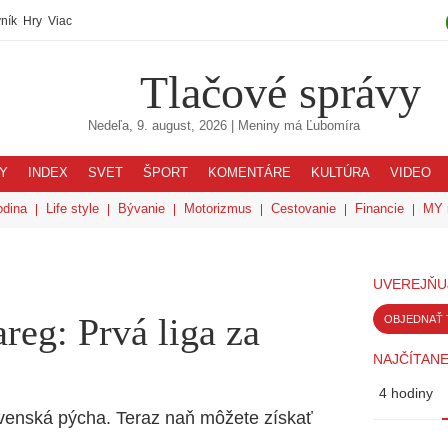
ník
Hry
Viac
Tlačové správy
Nedeľa, 9. august, 2026
| Meniny má
Ľubomíra
Y
INDEX
SVET
ŠPORT
KOMENTÁRE
KULTÚRA
VIDEO
odina
Life style
Bývanie
Motorizmus
Cestovanie
Financie
MY 
UVEREJŇU
eg: Prvá liga za
OBJEDNAŤ 
NAJČÍTANE
4 hodiny
venská pýcha. Teraz naň môžete získať