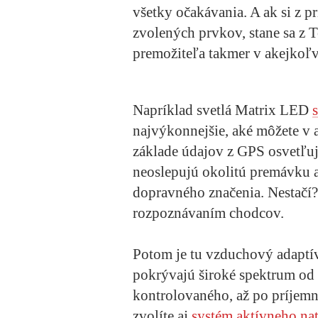
všetky očakávania. A ak si z p
zvolených prvkov, stane sa z T
premožiteľa takmer v akejkoľv
Napríklad svetlá Matrix LED
najvýkonnejšie, aké môžete v a
základe údajov z GPS osvetľu
neoslepujú okolitú premávku a
dopravného značenia. Nestačí? 
rozpoznávaním chodcov.
Potom je tu vzduchový adaptí
pokrývajú široké spektrum od
kontrolovaného, až po príjemn
zvolíte aj
systém aktívneho nat