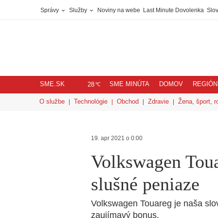
Správy
Služby
Noviny na webe
Last Minute Dovolenka
Slov
SME.SK
SME MINÚTA
DOMOV
REGIÓN
℃
28
O službe
Technológie
Obchod
Zdravie
Žena, šport, r
19. apr 2021 o 0:00
Volkswagen Touar
slušné peniaze
Volkswagen Touareg je naša slo
zaujímavý bonus.