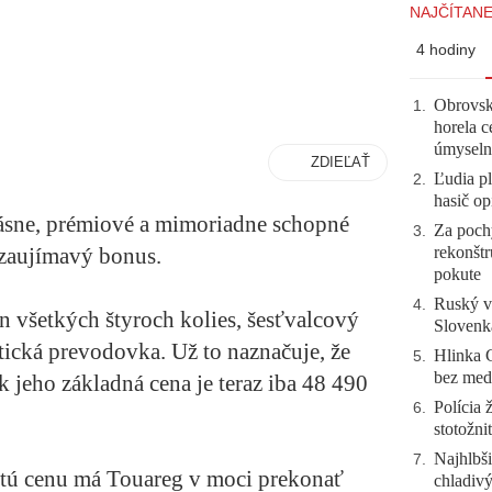
NAJČÍTANE
4 hodiny
Obrovsk
1
.
horela c
úmyseln
ZDIEĽAŤ
Ľudia pl
2
.
hasič op
krásne, prémiové a mimoriadne schopné
Za pochy
3
.
rekonštr
 zaujímavý bonus.
pokute
Ruský vo
4
.
 všetkých štyroch kolies, šesťvalcový
Slovenk
ická prevodovka. Už to naznačuje, že
Hlinka 
5
.
bez meda
k jeho základná cena je teraz iba 48 490
Polícia 
6
.
stotožni
Najhlbši
7
.
za tú cenu má Touareg v moci prekonať
chladivý