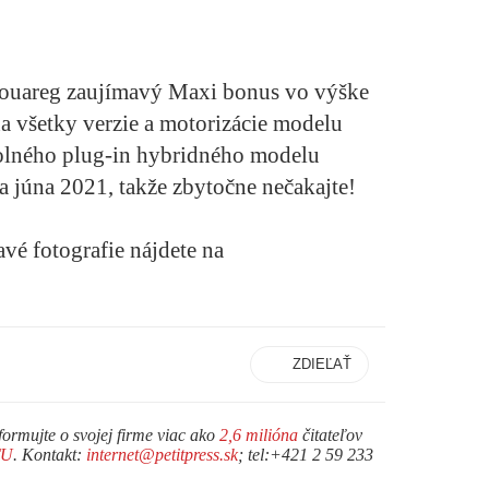
Touareg zaujímavý Maxi bonus vo výške
na všetky verzie a motorizácie modelu
olného plug-in hybridného modelu
a júna 2021, takže zbytočne nečakajte!
avé fotografie nájdete na
ZDIEĽAŤ
formujte o svojej firme viac ako
2,6 milióna
čitateľov
TU
. Kontakt:
internet@petitpress.sk
; tel:+421 2 59 233