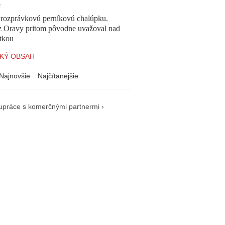
e
l rozprávkovú perníkovú chalúpku.
z Oravy pritom pôvodne uvažoval nad
tkou
KÝ OBSAH
Najnovšie
Najčítanejšie
upráce s komerčnými partnermi ›