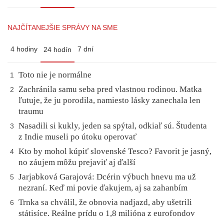
NAJČÍTANEJŠIE SPRÁVY NA SME
4 hodiny
7 dní
24 hodín
Toto nie je normálne
1
Zachránila samu seba pred vlastnou rodinou. Matka
2
ľutuje, že ju porodila, namiesto lásky zanechala len
traumu
Nasadili si kukly, jeden sa spýtal, odkiaľ sú. Študenta
3
z Indie museli po útoku operovať
Kto by mohol kúpiť slovenské Tesco? Favorit je jasný,
4
no záujem môžu prejaviť aj ďalší
Jarjabková Garajová: Dcérin výbuch hnevu ma už
5
nezraní. Keď mi povie ďakujem, aj sa zahanbím
Trnka sa chválil, že obnovia nadjazd, aby ušetrili
6
státisíce. Reálne prídu o 1,8 milióna z eurofondov