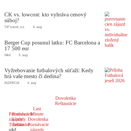
CK vs. lowcost: kto vyhráva cenový
súboj?
TIP travel, a.s.
6. aug
Berger Cup posunul latku: FC Barcelona a
17 500 eur
Niké
5. aug
Vyžrebovanie futbalových súťaží: Kedy
hrá vaše mesto či dedina?
INZERCIA
4. aug
Dovolenka
Reštaurácie
Last
Poznávacie
Poznávacie
Minute
zájazdy
zájazdy
Dovolenka
Turecko
Taliansko
Poznávacie
už
už
zájazdy