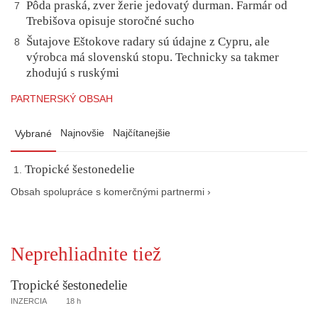
Pôda praská, zver žerie jedovatý durman. Farmár od
7
Trebišova opisuje storočné sucho
Šutajove Eštokove radary sú údajne z Cypru, ale
8
výrobca má slovenskú stopu. Technicky sa takmer
zhodujú s ruskými
PARTNERSKÝ OBSAH
Najnovšie
Najčítanejšie
Vybrané
Tropické šestonedelie
Obsah spolupráce s komerčnými partnermi ›
Neprehliadnite tiež
Tropické šestonedelie
INZERCIA
18 h