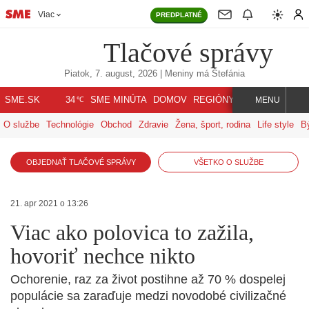
Viac
PREDPLATNÉ
Tlačové správy
Piatok, 7. august, 2026
| Meniny má
Štefánia
℃
SME.SK
SME MINÚTA
DOMOV
REGIÓNY
INDEX
SVET
34
MENU
O službe
Technológie
Obchod
Zdravie
Žena, šport, rodina
Life style
B
OBJEDNAŤ TLAČOVÉ SPRÁVY
VŠETKO O SLUŽBE
21. apr 2021 o 13:26
Viac ako polovica to zažila,
hovoriť nechce nikto
Ochorenie, raz za život postihne až 70 % dospelej
populácie sa zaraďuje medzi novodobé civilizačné