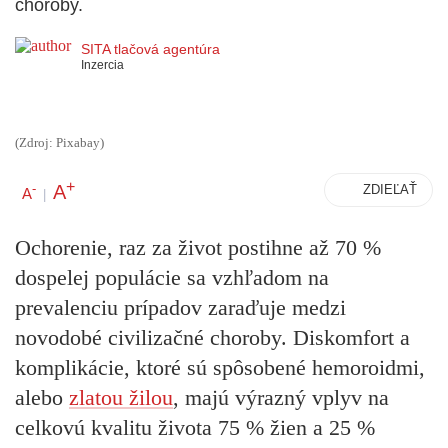
choroby.
SITA tlačová agentúra
Inzercia
(Zdroj: Pixabay)
+
A
-
ZDIEĽAŤ
A
|
Ochorenie, raz za život postihne až 70 %
dospelej populácie sa vzhľadom na
prevalenciu prípadov zaraďuje medzi
novodobé civilizačné choroby. Diskomfort a
komplikácie, ktoré sú spôsobené hemoroidmi,
alebo
zlatou žilou
, majú výrazný vplyv na
celkovú kvalitu života 75 % žien a 25 %