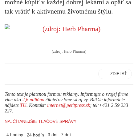
možné kúpiť v každej dobrej lekárni a opäť sa
tak vrátiť k aktívnemu životnému štýlu.
(zdroj: Herb Pharma)
ZDIEĽAŤ
Tento text je platenou formou reklamy. Informujte o svojej firme
viac ako
2,6 milióna
čitateľov Sme.sk aj vy. Bližšie informácie
nájdete
TU
. Kontakt:
internet@petitpress.sk
; tel:+421 2 59 233
227.
NAJČÍTANEJŠIE TLAČOVÉ SPRÁVY
4 hodiny
3 dni
7 dní
24 hodín