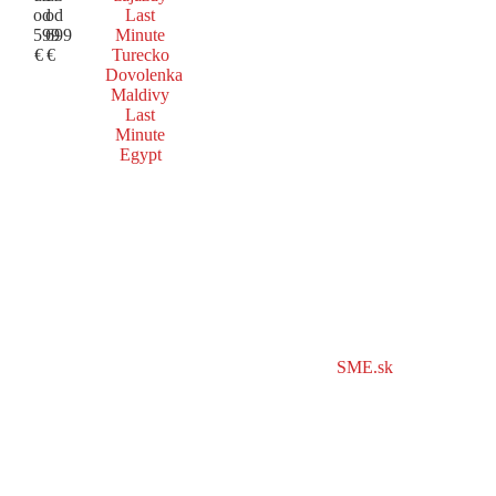
od
od
Last
599
699
Minute
€
€
Turecko
Dovolenka
Maldivy
Last
Minute
Egypt
SME.sk