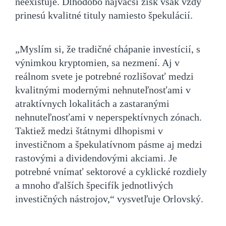
neexistuje. Dlhodobo najväčší zisk však vždy
prinesú kvalitné tituly namiesto špekulácií.
„Myslím si, že tradičné chápanie investícií, s
výnimkou kryptomien, sa nezmení. Aj v
reálnom svete je potrebné rozlišovať medzi
kvalitnými modernými nehnuteľnosťami v
atraktívnych lokalitách a zastaranými
nehnuteľnosťami v neperspektívnych zónach.
Taktiež medzi štátnymi dlhopismi v
investičnom a špekulatívnom pásme aj medzi
rastovými a dividendovými akciami. Je
potrebné vnímať sektorové a cyklické rozdiely
a mnoho ďalších špecifík jednotlivých
investičných nástrojov,“ vysvetľuje Orlovský.