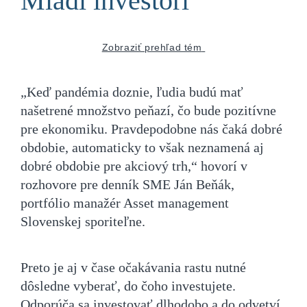
Mladí investori
Zobraziť prehľad tém
„Keď pandémia doznie, ľudia budú mať
našetrené množstvo peňazí, čo bude pozitívne
pre ekonomiku. Pravdepodobne nás čaká dobré
obdobie, automaticky to však neznamená aj
dobré obdobie pre akciový trh,“ hovorí v
rozhovore pre denník SME Ján Beňák,
portfólio manažér Asset management
Slovenskej sporiteľne.
Preto je aj v čase očakávania rastu nutné
dôsledne vyberať, do čoho investujete.
Odporúča sa investovať dlhodobo a do odvetví,