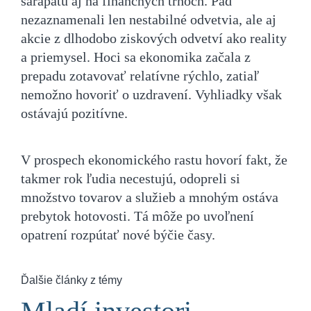
šarapatu aj na finančných trhoch. Pád
nezaznamenali len nestabilné odvetvia, ale aj
akcie z dlhodobo ziskových odvetví ako reality
a priemysel. Hoci sa ekonomika začala z
prepadu zotavovať relatívne rýchlo, zatiaľ
nemožno hovoriť o uzdravení. Vyhliadky však
ostávajú pozitívne.
V prospech ekonomického rastu hovorí fakt, že
takmer rok ľudia necestujú, odopreli si
množstvo tovarov a služieb a mnohým ostáva
prebytok hotovosti. Tá môže po uvoľnení
opatrení rozpútať nové býčie časy.
Ďalšie články z témy