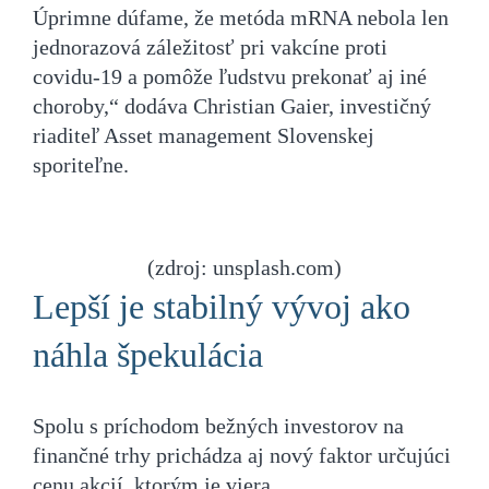
Úprimne dúfame, že metóda mRNA nebola len
jednorazová záležitosť pri vakcíne proti
covidu-19 a pomôže ľudstvu prekonať aj iné
choroby,“ dodáva Christian Gaier, investičný
riaditeľ Asset management Slovenskej
sporiteľne.
(zdroj: unsplash.com)
Lepší je stabilný vývoj ako
náhla špekulácia
Spolu s príchodom bežných investorov na
finančné trhy prichádza aj nový faktor určujúci
cenu akcií, ktorým je viera.