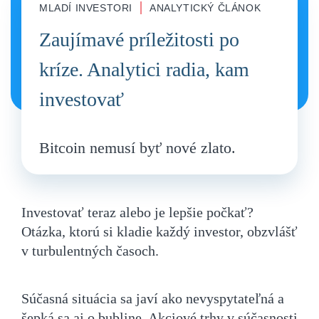
|
MLADÍ INVESTORI
ANALYTICKÝ ČLÁNOK
Zaujímavé príležitosti po
kríze. Analytici radia, kam
investovať
Bitcoin nemusí byť nové zlato.
Investovať teraz alebo je lepšie počkať?
Otázka, ktorú si kladie každý investor, obzvlášť
v turbulentných časoch.
Súčasná situácia sa javí ako nevyspytateľná a
šepká sa aj o bubline. Akciové trhy v súčasnosti