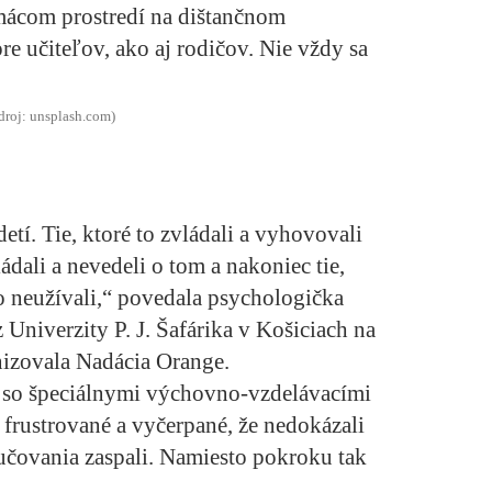
omácom prostredí na dištančnom
re učiteľov, ako aj rodičov. Nie vždy sa
droj: unsplash.com)
etí. Tie, ktoré to zvládali a vyhovovali
ládali a nevedeli o tom a nakoniec tie,
 to neužívali,“ povedala psychologička
niverzity P. J. Šafárika v Košiciach na
anizovala Nadácia Orange.
ti so špeciálnymi výchovno-vzdelávacími
k frustrované a vyčerpané, že nedokázali
učovania zaspali. Namiesto pokroku tak