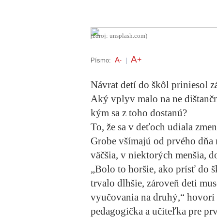
(zdroj: unsplash.com)
A
+
A
Písmo:
-
|
Návrat detí do škôl priniesol 
Aký vplyv malo na ne dištančn
kým sa z toho dostanú?
To, že sa v deťoch udiala zme
Grobe všímajú od prvého dňa n
väčšia, v niektorých menšia, d
„Bolo to horšie, ako prísť do 
trvalo dlhšie, zároveň deti mu
vyučovania na druhý,“ hovorí 
pedagogička a učiteľka pre pr