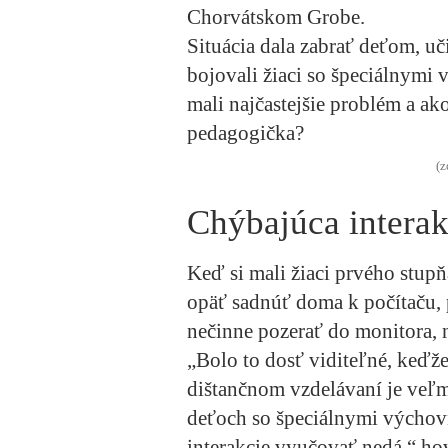
Chorvátskom Grobe.
Situácia dala zabrať deťom, uč
bojovali žiaci so špeciálnymi
mali najčastejšie problém a ak
pedagogička?
(z
Chýbajúca interak
Keď si mali žiaci prvého stu
opäť sadnúť doma k počítaču, 
nečinne pozerať do monitora, 
„Bolo to dosť viditeľné, keďže 
dištančnom vzdelávaní je veľmi
deťoch so špeciálnymi výchovn
interakcie vyučovať nedá,“ ho