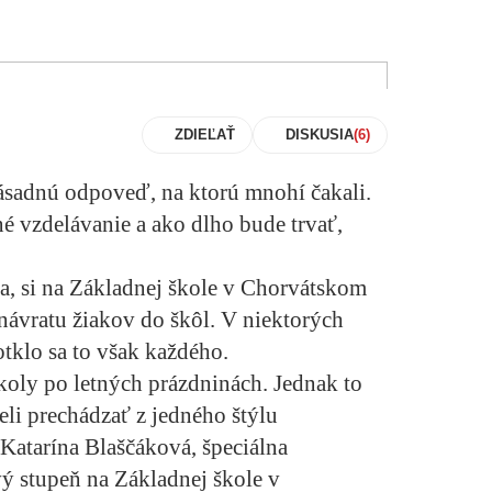
ZDIEĽAŤ
DISKUSIA
zásadnú odpoveď, na ktorú mnohí čakali.
é vzdelávanie a ako dlho bude trvať,
na, si na Základnej škole v Chorvátskom
ávratu žiakov do škôl. V niektorých
otklo sa to však každého.
školy po letných prázdninách. Jednak to
seli prechádzať z jedného štýlu
Katarína Blaščáková, špeciálna
vý stupeň na Základnej škole v