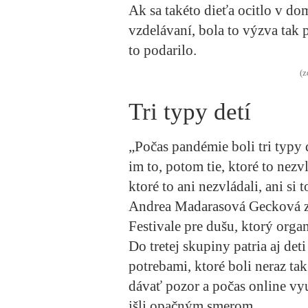
Ak sa takéto dieťa ocitlo v d
vzdelávaní, bola to výzva tak p
to podarilo.
(z
Tri typy detí
„Počas pandémie boli tri typy d
im to, potom tie, ktoré to nezv
ktoré to ani nezvládali, ani si
Andrea Madarasová Gecková z U
Festivale pre dušu, ktorý org
Do tretej skupiny patria aj de
potrebami, ktoré boli neraz ta
dávať pozor a počas online vy
išli opačným smerom.