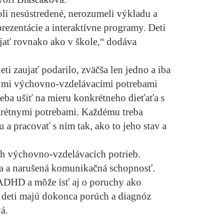
boli nesústredené, nerozumeli výkladu a
rezentácie a interaktívne programy. Deti
ať rovnako ako v škole,“ dodáva
eti zaujať podarilo, zväčša len jedno a iba
lnymi výchovno-vzdelávacími potrebami
reba ušiť na mieru konkrétneho dieťaťa s
rétnymi potrebami. Každému treba
 a pracovať s ním tak, ako to jeho stav a
ch výchovno-vzdelávacích potrieb.
ia a narušená komunikačná schopnosť.
 ADHD a môže ísť aj o poruchy ako
é deti majú dokonca porúch a diagnóz
á.