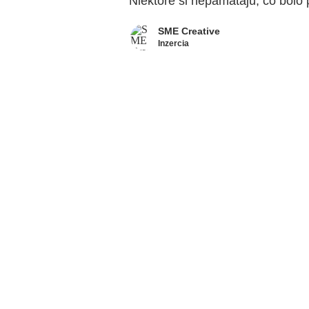
Niektoré si nepamätajú, čo bolo
SME Creative
Inzercia