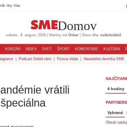
ník
Hry
Viac
Domov
sobota
, 8. august, 2026
|
Meniny má
Oskar
|
Slovo dňa:
svätokrádež
KORZÁR
INDEX
SVET
ŠPORT
KOMENTÁRE
KULTÚRA
tagrame
Podcast Dobré ráno
Ficova vláda
Newslettre denníka SME
NAJČÍTAN
andémie vrátili
4 hodiny
 špeciálna
PARTNERS
Vybrané
Obsah spolu