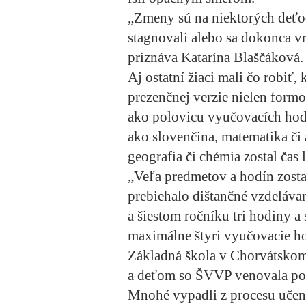
„Zmeny sú na niektorých deťoc
stagnovali alebo sa dokonca vr
priznáva Katarína Blaščáková.
Aj ostatní žiaci mali čo robiť,
prezenčnej verzie nielen form
ako polovicu vyučovacích hodí
ako slovenčina, matematika či 
geografia či chémia zostal čas
„Veľa predmetov a hodín zosta
prebiehalo dištančné vzdeláva
a šiestom ročníku tri hodiny a 
maximálne štyri vyučovacie h
Základná škola v Chorvátskom 
a deťom so ŠVVP venovala po 
Mnohé vypadli z procesu učenia