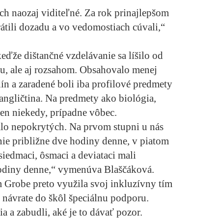
h naozaj viditeľné. Za rok prinajlepšom
átili dozadu a vo vedomostiach cúvali,“
 keďže dištančné vzdelávanie sa líšilo od
ou, ale aj rozsahom. Obsahovalo menej
n a zaradené boli iba profilové predmety
angličtina. Na predmety ako biológia,
 len niekedy, prípadne vôbec.
lo nepokrytých. Na prvom stupni u nás
nie približne dve hodiny denne, v piatom
siedmaci, ôsmaci a deviataci mali
odiny denne,“ vymenúva Blaščáková.
Grobe preto využila svoj inkluzívny tím
návrate do škôl špeciálnu podporu.
 a zabudli, aké je to dávať pozor.