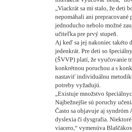
„Viackrát sa mi stalo, že deti 
nepomáhali ani prepracované p
jednoducho nebolo možné zauj
učiteľka pre prvý stupeň.
Aj keď sa jej nakoniec takéto d
jedenkrát. Pre deti so špeciá
(ŠVVP) platí, že vyučovanie t
konkrétnou poruchou a s konk
nastaviť individuálnu metodiku
potreby vyžadujú.
„Existuje množstvo špeciálny
Najbežnejšie sú poruchy učen
Často sa objavuje aj syndróm
dyslexia či dysgrafia. Niektor
viacero,“ vymenúva Blaščákov