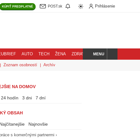
Prihlásenie
POST.sk
KÚPIŤ
PREDPLATNÉ
MENU
EUBRIEF
AUTO
TECH
ŽENA
ZDRAVIE
BLOG
HĽADAJ
Zoznam osobností
Archív
EJŠIE NA DOMOV
24 hodín
3 dni
7 dní
KÝ OBSAH
Najčítanejšie
Najnovšie
práce s komerčnými partnermi ›