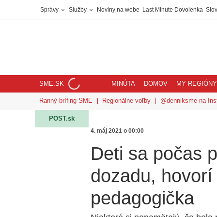
Správy
Služby
Noviny na webe
Last Minute Dovolenka
Slov
SME.SK
MINÚTA
DOMOV
MY REGIÓNY
Ranný brífing SME
Regionálne voľby
@denniksme na Ins
POST.sk
4. máj 2021 o 00:00
Deti sa počas p
dozadu, hovorí
pedagogička