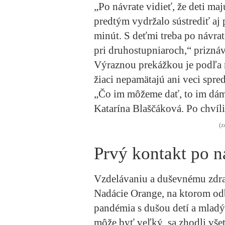
„Po návrate vidieť, že deti ma
predtým vydržalo sústrediť aj
minút. S deťmi treba po návrat
pri druhostupniaroch,“ prizná
Výraznou prekážkou je podľa n
žiaci nepamätajú ani veci spre
„Čo im môžeme dať, to im dám
Katarína Blaščáková. Po chvíl
(z
Prvý kontakt po n
Vzdelávaniu a duševnému zdrav
Nadácie Orange, na ktorom odb
pandémia s dušou detí a mladý
môže byť veľký, sa zhodli vše