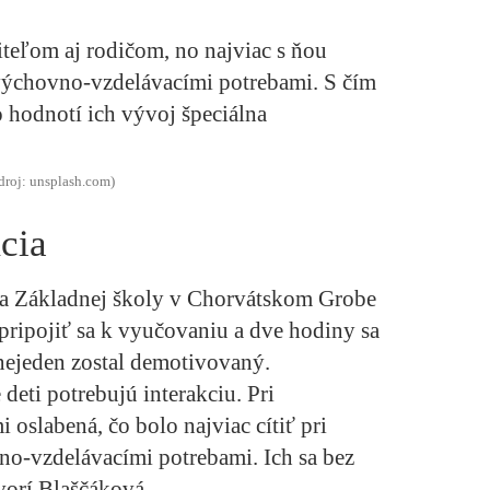
iteľom aj rodičom, no najviac s ňou
 výchovno-vzdelávacími potrebami. S čím
o hodnotí ich vývoj špeciálna
droj: unsplash.com)
cia
pňa Základnej školy v Chorvátskom Grobe
pripojiť sa k vyučovaniu a dve hodiny sa
nejeden zostal demotivovaný.
deti potrebujú interakciu. Pri
 oslabená, čo bolo najviac cítiť pri
o-vzdelávacími potrebami. Ich sa bez
vorí Blaščáková.