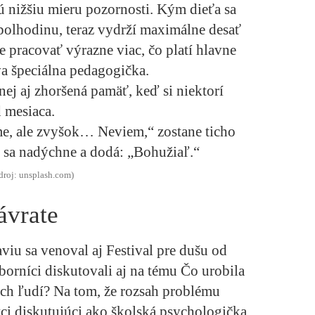
jú nižšiu mieru pozornosti. Kým dieťa sa
 polhodinu, teraz vydrží maximálne desať
e pracovať výrazne viac, čo platí hlavne
va špeciálna pedagogička.
ej aj zhoršená pamäť, keď si niektorí
d mesiaca.
e, ale zvyšok… Neviem,“ zostane ticho
i sa nadýchne a dodá: „Bohužiaľ.“
droj: unsplash.com)
ávrate
iu sa venoval aj Festival pre dušu od
orníci diskutovali aj na tému Čo urobila
ch ľudí? Na tom, že rozsah problému
tci diskutujúci ako školská psychologička