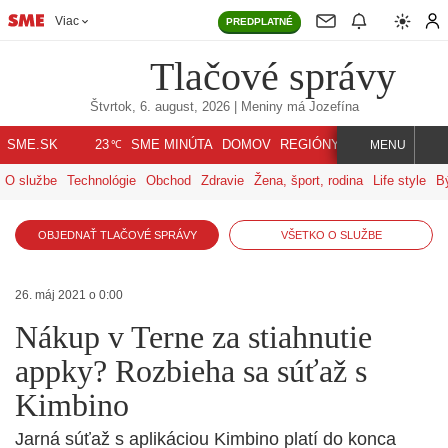
Viac
PREDPLATNÉ
Tlačové správy
Štvrtok, 6. august, 2026
| Meniny má
Jozefína
℃
SME.SK
SME MINÚTA
DOMOV
REGIÓNY
INDEX
SVET
23
MENU
O službe
Technológie
Obchod
Zdravie
Žena, šport, rodina
Life style
B
OBJEDNAŤ TLAČOVÉ SPRÁVY
VŠETKO O SLUŽBE
26. máj 2021 o 0:00
Nákup v Terne za stiahnutie
appky? Rozbieha sa súťaž s
Kimbino
Jarná súťaž s aplikáciou Kimbino platí do konca