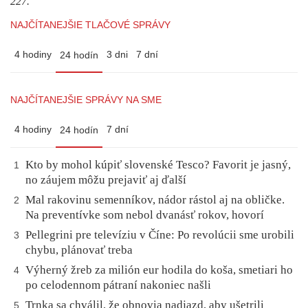
227.
NAJČÍTANEJŠIE TLAČOVÉ SPRÁVY
4 hodiny
3 dni
7 dní
24 hodín
NAJČÍTANEJŠIE SPRÁVY NA SME
4 hodiny
7 dní
24 hodín
Kto by mohol kúpiť slovenské Tesco? Favorit je jasný,
1
no záujem môžu prejaviť aj ďalší
Mal rakovinu semenníkov, nádor rástol aj na obličke.
2
Na preventívke som nebol dvanásť rokov, hovorí
Pellegrini pre televíziu v Číne: Po revolúcii sme urobili
3
chybu, plánovať treba
Výherný žreb za milión eur hodila do koša, smetiari ho
4
po celodennom pátraní nakoniec našli
Trnka sa chválil, že obnovia nadjazd, aby ušetrili
5