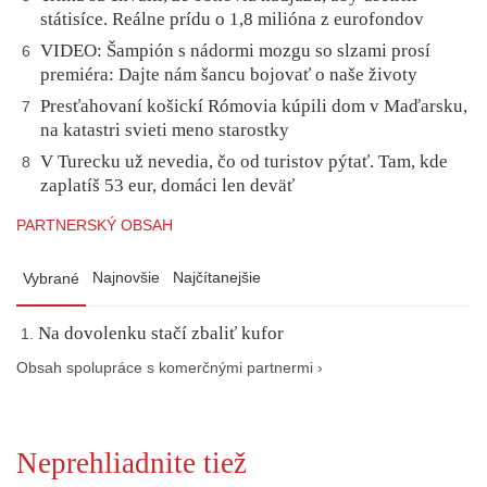
státisíce. Reálne prídu o 1,8 milióna z eurofondov
VIDEO: Šampión s nádormi mozgu so slzami prosí
6
premiéra: Dajte nám šancu bojovať o naše životy
Presťahovaní košickí Rómovia kúpili dom v Maďarsku,
7
na katastri svieti meno starostky
V Turecku už nevedia, čo od turistov pýtať. Tam, kde
8
zaplatíš 53 eur, domáci len deväť
PARTNERSKÝ OBSAH
Najnovšie
Najčítanejšie
Vybrané
Na dovolenku stačí zbaliť kufor
Obsah spolupráce s komerčnými partnermi ›
Neprehliadnite tiež