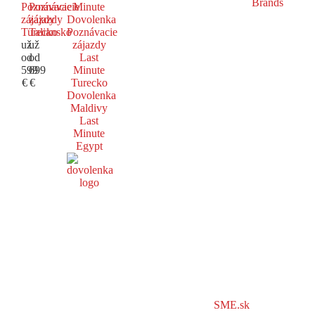
Poznávacie
Poznávacie
Minute
zájazdy
zájazdy
Dovolenka
Turecko
Taliansko
Poznávacie
už
už
zájazdy
od
od
Last
599
699
Minute
€
€
Turecko
Dovolenka
Maldivy
Last
Minute
Egypt
SME.sk