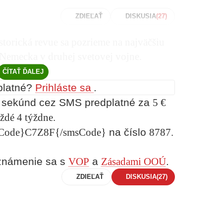
ZDIEĽAŤ
DISKUSIA
torická revue sa pozrieme na najväčšiu
Nemecka v druhej svetovej vojne.
ČÍTAŤ ĎALEJ
platné?
Prihláste sa
.
r sekúnd cez SMS predplatné za
5 €
ždé 4 týždne.
Code}C7Z8F{/smsCode}
na číslo
8787.
oznámenie sa s
VOP
a
Zásadami OOÚ
.
ZDIEĽAŤ
DISKUSIA
(27)