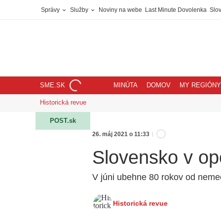
Správy
Služby
Noviny na webe
Last Minute Dovolenka
Slov
SME.SK
MINÚTA
DOMOV
MY REGIÓNY
Historická revue
POST.sk
26. máj 2021 o 11:33
Slovensko v op
V júni ubehne 80 rokov od neme
Historická revue