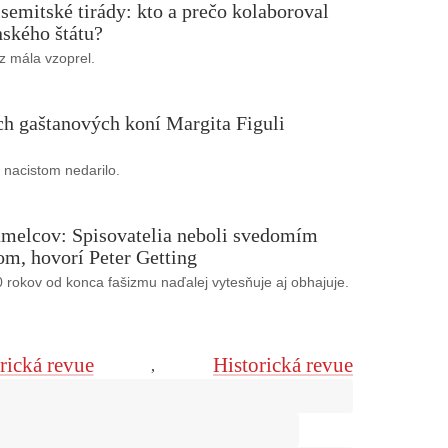
isemitské tirády: kto a prečo kolaboroval
ského štátu?
z mála vzoprel.
ch gaštanových koní Margita Figuli
 nacistom nedarilo.
umelcov: Spisovatelia neboli svedomím
om, hovorí Peter Getting
 rokov od konca fašizmu naďalej vytesňuje aj obhajuje.
rická revue
Historická revue
,