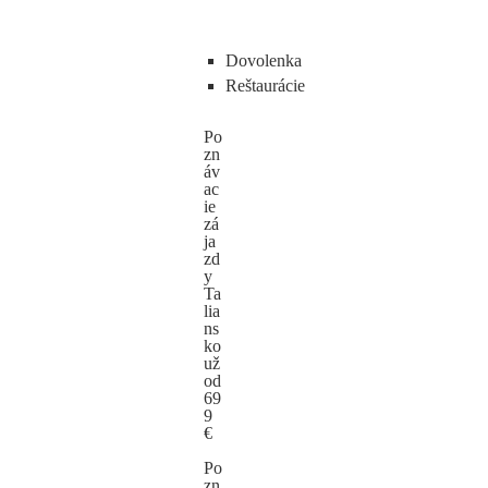
Dovolenka
Reštaurácie
Po
zn
áv
ac
ie
zá
ja
zd
y
Ta
lia
ns
ko
už
od
69
9
€
Po
zn