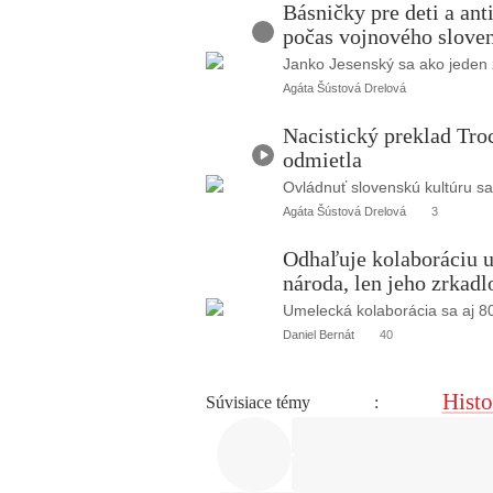
A
Básničky pre deti a ant
u
počas vojnového sloven
d
i
o
Janko Jesenský sa ako jeden 
Agáta Šústová Drelová
V
Nacistický preklad Tro
i
odmietla
d
e
o
Ovládnuť slovenskú kultúru sa
Agáta Šústová Drelová
3
Odhaľuje kolaboráciu 
národa, len jeho zrkadl
Umelecká kolaborácia sa aj 80
Daniel Bernát
40
Histo
Súvisiace témy
: