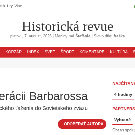
ník
Hry
Viac
Historická revue
piatok
, 7. august, 2026
|
Meniny má
Štefánia
|
Slovo dňa:
fraška
KORZÁR
INDEX
SVET
ŠPORT
KOMENTÁRE
KULTÚRA
NAJČÍTANE
erácii Barbarossa
4 hodiny
ckého ťaženia do Sovietskeho zväzu
PARTNERS
Vybrané
Obsah spolu