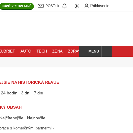
Prihlásenie
POST.sk
KÚPIŤ
PREDPLATNÉ
MENU
EUBRIEF
AUTO
TECH
ŽENA
ZDRAVIE
BLOG
HĽADAJ
JŠIE NA HISTORICKÁ REVUE
24 hodín
3 dni
7 dní
KÝ OBSAH
Najčítanejšie
Najnovšie
práce s komerčnými partnermi ›