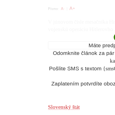
A
+
A
Písmo:
-
|
V júnovom čísle mesačníka His
vojenskú operáciu Hitlerovho 
Máte pred
Odomknite článok za pá
ka
Pošlite SMS s textom
{sms
Zaplatením potvrdíte ob
Slovenský štát