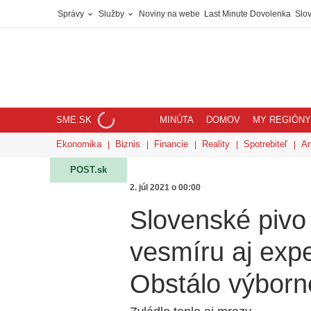
Správy
Služby
Noviny na webe
Last Minute Dovolenka
Slov
SME.SK
MINÚTA
DOMOV
MY REGIÓNY
Ekonomika
Biznis
Financie
Reality
Spotrebiteľ
An
POST.sk
2. júl 2021 o 00:00
Slovenské pivo 
vesmíru aj expe
Obstálo výborn