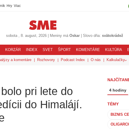
ník
Hry
Viac
sobota
, 8. august, 2026
|
Meniny má
Oskar
|
Slovo dňa:
svätokrádež
KORZÁR
INDEX
SVET
ŠPORT
KOMENTÁRE
KULTÚRA
alýzy a komentáre
Rozhovory
Podcast Index
O nás
Kalkulačky
NAJČÍTANE
bolo pri lete do
4 hodiny
dícii do Himalájí.
TÉMY
e
BIZNIS C
OLIGARC