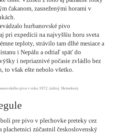
ckým čakanom, zasneženými horami v
ukách.
evádzalo hurbanovské pivo
 pri expedícii na najvyššiu horu sveta
mne teploty, strávilo tam dlhé mesiace a
stanu i Nepálu a odtiaľ späť do
ýšky i nepriaznivé počasie zvládlo bez
 to však ešte nebolo všetko.
anovského piva v roku 1972. (zdroj: Heineken)
egule
oli pre pivo v plechovke preteky cez
a plachetnici zúčastnil československý