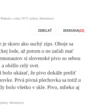
a Makalu v roku 1973. (zdroj: Heineken)
ZDIEĽAŤ
DISKUSIA
je skoro ako suchý zips. Oboje sa
ckej lode, až potom o ne začali mať
zmonautov si slovenské pivo so sebou
 a obišlo celý svet.
í bolo ukázať, že pivo dokáže prežiť
ovke. Prvá pivná plechovka sa totiž u
dy bolo všetko v skle. Pivo, mlieko aj
(zdroj: Heineken)