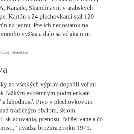
A, Kanade, Škandinávii, v arabských
pe. Kartón s 24 plechovkami stál 120
rún na jednu. Pre ich nedostatok na
omnoho vyššia a dalo sa vďaka nim
(zdroj: Heineken)
va
šky zo všetkých výprav dopadli veľmi
priek ťažkým extrémnym podmienkam
ť a lahodnosť. Pivo v plechovkovom
 nad tradičným obalom, sklom,
i skladovania, prenosu, ľahšej váhe a čo
itnosti,“ uvádza brožúra z roku 1979.