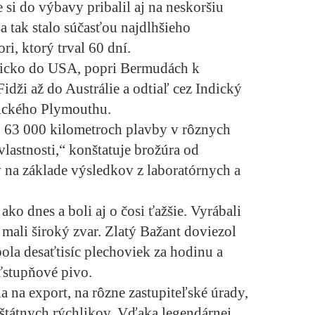
si do výbavy pribalil aj na neskoršiu
a tak stalo súčasťou najdlhšieho
i, ktorý trval 60 dní.
glicko do USA, popri Bermudách k
dži až do Austrálie a odtiaľ cez Indický
lického Plymouthu.
po 63 000 kilometroch plavby v rôznych
lastnosti,“ konštatuje brožúra od
na základe výsledkov z laboratórnych a
ko dnes a boli aj o čosi ťažšie. Vyrábali
mali široký zvar. Zlatý Bažant doviezol
bola desaťtisíc plechoviek za hodinu a
ťstupňové pivo.
a na export, na rôzne zastupiteľské úrady,
štátnych rýchlikov. Vďaka legendárnej