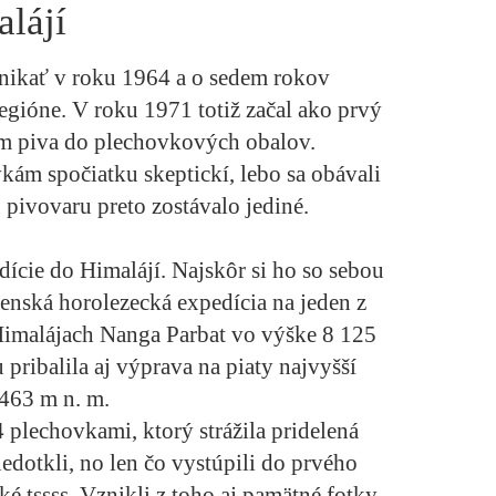
lájí
nikať v roku 1964 a o sedem rokov
regióne. V roku 1971 totiž začal ako prvý
m piva do plechovkových obalov.
vkám spočiatku skeptickí, lebo sa obávali
 pivovaru preto zostávalo jediné.
dície do Himalájí. Najskôr si ho so sebou
enská horolezecká expedícia na jeden z
Himalájach Nanga Parbat vo výške 8 125
 pribalila aj výprava na piaty najvyšší
463 m n. m.
4 plechovkami, ktorý strážila pridelená
nedotkli, no len čo vystúpili do prvého
cké tssss. Vznikli z toho aj pamätné fotky