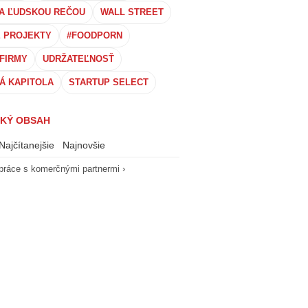
A ĽUDSKOU REČOU
WALL STREET
É PROJEKTY
#FOODPORN
FIRMY
UDRŽATEĽNOSŤ
Á KAPITOLA
STARTUP SELECT
KÝ OBSAH
Najčítanejšie
Najnovšie
práce s komerčnými partnermi ›