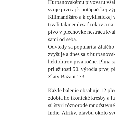
Hurbanovskému pivovaru však tie
svoje pivo aj k potápačskej vý
Kilimandžáro a k cyklistickej 
trvali takmer desať rokov a na
pivo v plechovke nestráca kvali
sami od seba.
Odvtedy sa popularita Zlatéh
zvyšuje a dnes sa z hurbanovs
hektolitrov piva ročne. Plnia s
príležitosti 50. výročia prvej 
Zlatý Bažant ´73.
Každé balenie obsahuje 12 ple
zdobia ho ikonické kresby a fa
sú štyri rôznorodé množstevné
Indie, Afriky, plavbu okolo sv