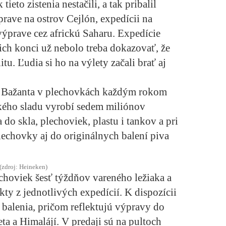
to zistenia nestačili, a tak pribalil
prave na ostrov Cejlón, expedícii na
výprave cez africkú Saharu. Expedície
 ich konci už nebolo treba dokazovať, že
tu. Ľudia si ho na výlety začali brať aj
o Bažanta v plechovkách každým rokom
kého sladu vyrobí sedem miliónov
a do skla, plechoviek, plastu i tankov a pri
plechovky aj do originálnych balení piva
(zdroj: Heineken)
choviek šesť týždňov vareného ležiaka a
kty z jednotlivých expedícií. K dispozícii
 balenia, pričom reflektujú výpravy do
eta a Himalájí. V predaji sú na pultoch