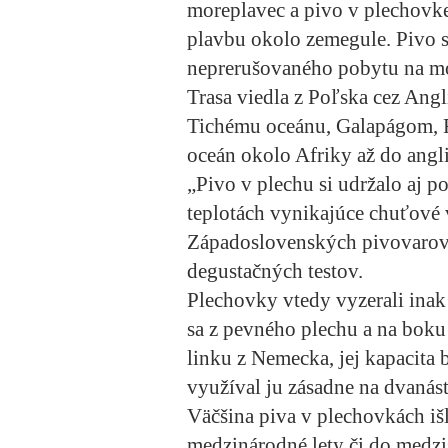
moreplavec a pivo v plechovke 
plavbu okolo zemegule. Pivo s
neprerušovaného pobytu na mor
Trasa viedla z Poľska cez An
Tichému oceánu, Galapágom, Fi
oceán okolo Afriky až do ang
„Pivo v plechu si udržalo aj 
teplotách vynikajúce chuťové v
Západoslovenských pivovarov 
degustačných testov.
Plechovky vtedy vyzerali inak a
sa z pevného plechu a na boku 
linku z Nemecka, jej kapacita 
využíval ju zásadne na dvanás
Väčšina piva v plechovkách išl
medzinárodné lety či do medzi