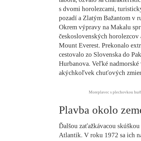
s dvomi horolezcami, turisti
pozadí a Zlatým Bažantom v r
Okrem výpravy na Makalu spr
československých horolezcov aj
Mount Everest. Prekonalo extré
cestovalo zo Slovenska do Paki
Hurbanova. Veľké nadmorské v
akýchkoľvek chuťových zmien,
Moreplavec s plechovkou hurb
Plavba okolo zem
Ďalšou zaťažkávacou skúškou b
Atlantik. V roku 1972 sa ich n