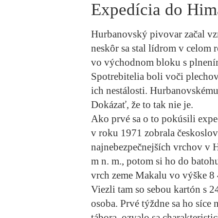
Expedícia do Hima
Hurbanovský pivovar začal vz
neskôr sa stal lídrom v celom 
vo východnom bloku s plnení
Spotrebitelia boli voči plecho
ich nestálosti. Hurbanovskému
Dokázať, že to tak nie je.
Ako prvé sa o to pokúsili expe
v roku 1971 zobrala českoslov
najnebezpečnejších vrchov v 
m n. m., potom si ho do batohu
vrch zeme Makalu vo výške 8 
Viezli tam so sebou kartón s 2
osoba. Prvé týždne sa ho síce 
tábora, ozvalo sa charakteristi