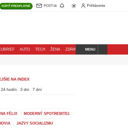
Prihlásenie
POST.sk
KÚPIŤ
PREDPLATNÉ
MENU
EUBRIEF
AUTO
TECH
ŽENA
ZDRAVIE
BLOG
HĽADAJ
JŠIE NA INDEX
24 hodín
3 dni
7 dní
ENA FÉLIX
MODERNÝ SPOTREBITEĽ
HOVIA
JAZVY SOCIALIZMU