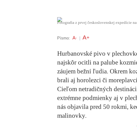
Fotografia z prvej československej expedície n
A
+
A
Písmo:
-
|
Hurbanovské pivo v plechovke 
najskôr ocitli na palube kozmi
záujem bežní ľudia. Okrem ko
brali aj horolezci či moreplavci
Cieľom netradičných destináci
extrémne podmienky aj v plech
nás objavila pred 50 rokmi, ke
malinovky.