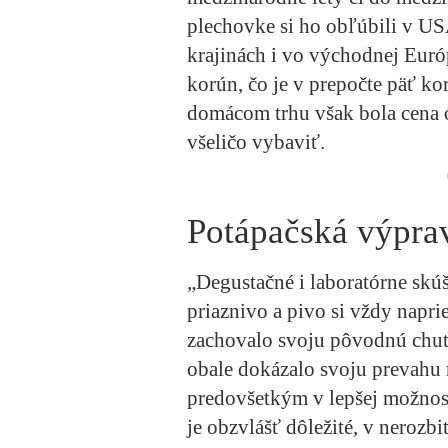
plechovke si ho obľúbili v US
krajinách i vo východnej Euró
korún, čo je v prepočte päť ko
domácom trhu však bola cena 
všeličo vybaviť.
Potápačská výpra
„Degustačné i laboratórne skú
priaznivo a pivo si vždy na
zachovalo svoju pôvodnú chu
obale dokázalo svoju prevahu
predovšetkým v lepšej možnost
je obzvlášť dôležité, v nerozb