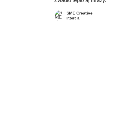
Zvládlo teplo aj mrazy.
SME Creative
Inzercia