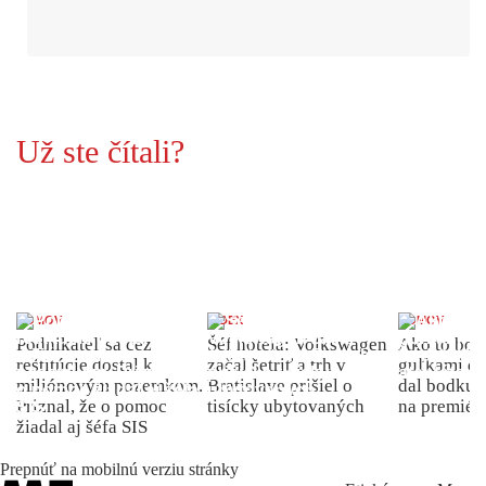
Už ste čítali?
DOMOV
INDEX
DOMOV
Podnikateľ sa cez
Šéf hotela: Volkswagen
Ako to bolo
reštitúcie dostal k
začal šetriť a trh v
guľkami do
miliónovým pozemkom.
Bratislave prišiel o
dal bodku 
Priznal, že o pomoc
tisícky ubytovaných
na premiér
žiadal aj šéfa SIS
Prepnúť na mobilnú verziu stránky