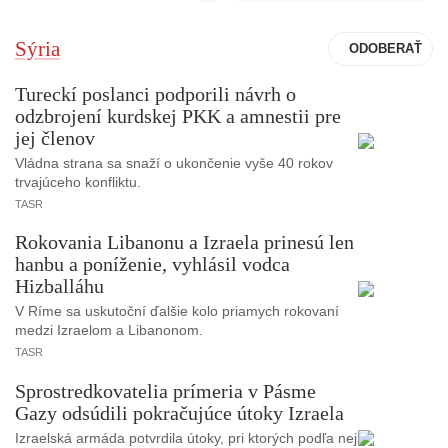
Sýria
Tureckí poslanci podporili návrh o
odzbrojení kurdskej PKK a amnestii pre
jej členov
Vládna strana sa snaží o ukončenie vyše 40 rokov
trvajúceho konfliktu.
TASR
Rokovania Libanonu a Izraela prinesú len
hanbu a poníženie, vyhlásil vodca
Hizballáhu
V Ríme sa uskutoční ďalšie kolo priamych rokovaní
medzi Izraelom a Libanonom.
TASR
Sprostredkovatelia prímeria v Pásme
Gazy odsúdili pokračujúce útoky Izraela
Izraelská armáda potvrdila útoky, pri ktorých podľa nej