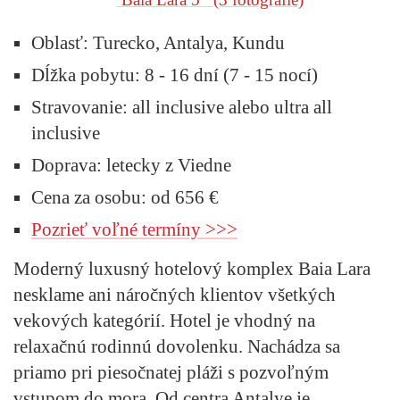
Oblasť:
Turecko, Antalya, Kundu
Dĺžka pobytu:
8 - 16 dní (7 - 15 nocí)
Stravovanie:
all inclusive alebo ultra all
inclusive
Doprava:
letecky z Viedne
Cena za osobu: od 656 €
Pozrieť voľné termíny >>>
Moderný luxusný hotelový komplex Baia Lara
nesklame ani náročných klientov všetkých
vekových kategórií. Hotel je vhodný na
relaxačnú rodinnú dovolenku. Nachádza sa
priamo pri piesočnatej pláži s pozvoľným
vstupom do mora. Od centra Antalye je