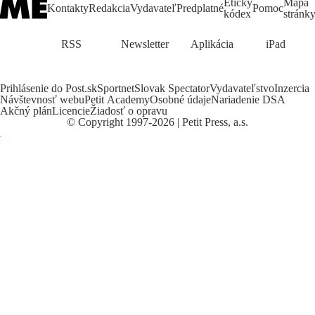
Etický
Mapa
Kontakty
Redakcia
Vydavateľ
Predplatné
Pomoc
kódex
stránk
RSS
Newsletter
Aplikácia
iPad
Prihlásenie do Post.sk
Sportnet
Slovak Spectator
Vydavateľstvo
Inzercia
Návštevnosť webu
Petit Academy
Osobné údaje
Nariadenie DSA
Akčný plán
Licencie
Žiadosť o opravu
©
Copyright
1997-2026 | Petit Press, a.s.