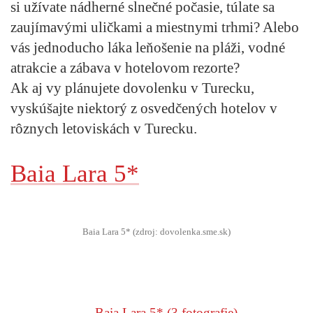
si užívate nádherné slnečné počasie, túlate sa
zaujímavými uličkami a miestnymi trhmi? Alebo
vás jednoducho láka leňošenie na pláži, vodné
atrakcie a zábava v hotelovom rezorte?
Ak aj vy plánujete dovolenku v Turecku,
vyskúšajte niektorý z osvedčených hotelov v
rôznych letoviskách v Turecku.
Baia Lara 5*
Baia Lara 5* (zdroj: dovolenka.sme.sk)
Baia Lara 5*
(3 fotografie)