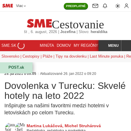
Viac
PREDPLATNÉ
Cestovanie
št
, 6. august, 2026
|
Jozefína
|
Slovo:
heraldika
SME.SK
MINÚTA
DOMOV
MY REGIÓNY
KORZÁR
MENU
INDEX
HĽADAJ
Slovensko
Cestopisy
Pláže
Tipy na dovolenku
Last Minute ponuka
Re
POST.sk
29. júl 2021 o 09:05
Aktualizované 26. jan 2022 o 09:20
Dovolenka v Turecku: Skvelé
hotely na leto 2022
Inšpirujte sa našimi favoritmi medzi hotelmi v
letoviskách po celom Turecku.
Martina Lukáčová
,
Michel Struhárová
Redaktorka
,
redaktorka a marketérka