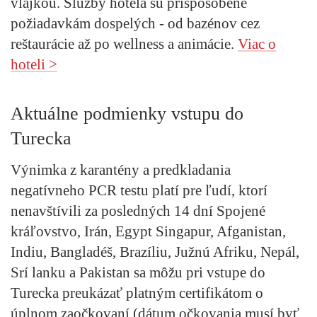
vlajkou. Služby hotela sú prispôsobené
požiadavkám dospelých - od bazénov cez
reštaurácie až po wellness a animácie.
Viac o
hoteli >
Aktuálne podmienky vstupu do
Turecka
Výnimka z karantény a predkladania
negatívneho PCR testu
platí pre ľudí, ktorí
nenavštívili za posledných 14 dní Spojené
kráľovstvo, Irán, Egypt Singapur, Afganistan,
Indiu, Bangladéš, Brazíliu, Južnú Afriku, Nepál,
Srí lanku a Pakistan sa môžu pri vstupe do
Turecka
preukázať platným certifikátom o
úplnom zaočkovaní
(dátum očkovania musí byť