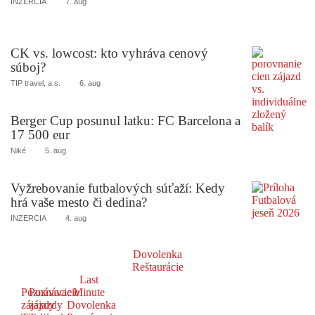
INZERCIA
7. aug
CK vs. lowcost: kto vyhráva cenový
súboj?
TIP travel, a.s.
6. aug
Berger Cup posunul latku: FC Barcelona a
17 500 eur
Niké
5. aug
Vyžrebovanie futbalových súťaží: Kedy
hrá vaše mesto či dedina?
INZERCIA
4. aug
Dovolenka
Reštaurácie
Last
Poznávacie
Poznávacie
Minute
zájazdy
zájazdy
Dovolenka