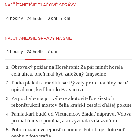
NAJČÍTANEJŠIE TLAČOVÉ SPRÁVY
4 hodiny
3 dni
7 dní
24 hodín
NAJČÍTANEJŠIE SPRÁVY NA SME
4 hodiny
7 dní
24 hodín
Obrovský požiar na Horehroní: Za pár minút horela
1
celá ulica, oheň mal byť založený úmyselne
Ľudia plakali a modlili sa: Bývalý profesionálny hasič
2
opísal noc, keď horelo Braväcovo
Za pochybenia pri výbere zhotoviteľov šiestich
3
rekonštrukcií mostov čelia krajskí cestári ďalšej pokute
Pamiatkari budú od Vietnamcov žiadať nápravu. Vdova
4
po mafiánovi spomína, ako vyzerala vila zvnútra
Polícia žiada verejnosť o pomoc. Potrebuje stotožniť
5
osobu z fotografie