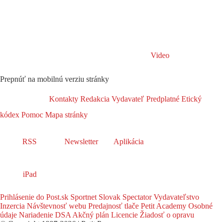
Video
Prepnúť na mobilnú verziu stránky
Kontakty
Redakcia
Vydavateľ
Predplatné
Etický
kódex
Pomoc
Mapa stránky
RSS
Newsletter
Aplikácia
iPad
Prihlásenie do Post.sk
Sportnet
Slovak Spectator
Vydavateľstvo
Inzercia
Návštevnosť webu
Predajnosť tlače
Petit Academy
Osobné
údaje
Nariadenie DSA
Akčný plán
Licencie
Žiadosť o opravu