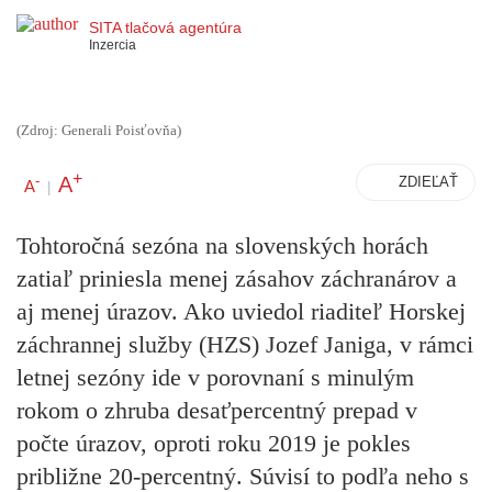
SITA tlačová agentúra
Inzercia
(Zdroj: Generali Poisťovňa)
+
A
-
ZDIEĽAŤ
A
|
Tohtoročná sezóna na slovenských horách
zatiaľ priniesla menej zásahov záchranárov a
aj menej úrazov. Ako uviedol riaditeľ Horskej
záchrannej služby (HZS) Jozef Janiga, v rámci
letnej sezóny ide v porovnaní s minulým
rokom o zhruba desaťpercentný prepad v
počte úrazov, oproti roku 2019 je pokles
približne 20-percentný. Súvisí to podľa neho s