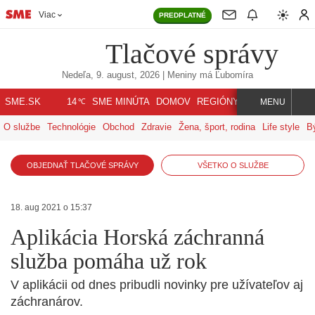
Viac
PREDPLATNÉ
Tlačové správy
Nedeľa, 9. august, 2026
| Meniny má
Ľubomíra
℃
SME.SK
SME MINÚTA
DOMOV
REGIÓNY
INDEX
SVET
14
MENU
O službe
Technológie
Obchod
Zdravie
Žena, šport, rodina
Life style
B
OBJEDNAŤ TLAČOVÉ SPRÁVY
VŠETKO O SLUŽBE
18. aug 2021 o 15:37
Aplikácia Horská záchranná
služba pomáha už rok
V aplikácii od dnes pribudli novinky pre užívateľov aj
záchranárov.