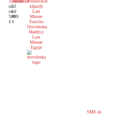
Turecko
Taliansko
Poznávacie
už
už
zájazdy
od
od
Last
599
699
Minute
€
€
Turecko
Dovolenka
Maldivy
Last
Minute
Egypt
SME.sk