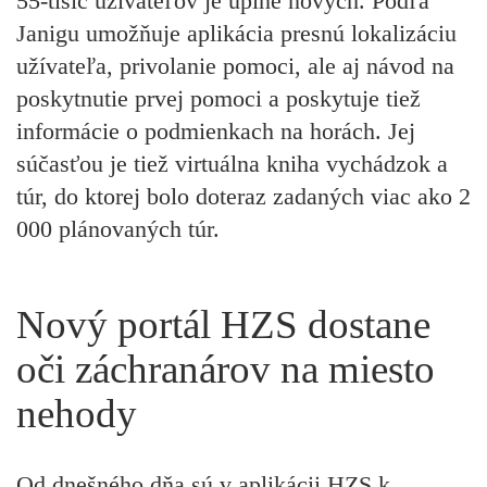
55-tisíc užívateľov je úplne nových. Podľa
Janigu umožňuje aplikácia presnú lokalizáciu
užívateľa, privolanie pomoci, ale aj návod na
poskytnutie prvej pomoci a poskytuje tiež
informácie o podmienkach na horách. Jej
súčasťou je tiež virtuálna kniha vychádzok a
túr, do ktorej bolo doteraz zadaných viac ako 2
000 plánovaných túr.
Nový portál HZS dostane
oči záchranárov na miesto
nehody
Od dnešného dňa sú v aplikácii HZS k