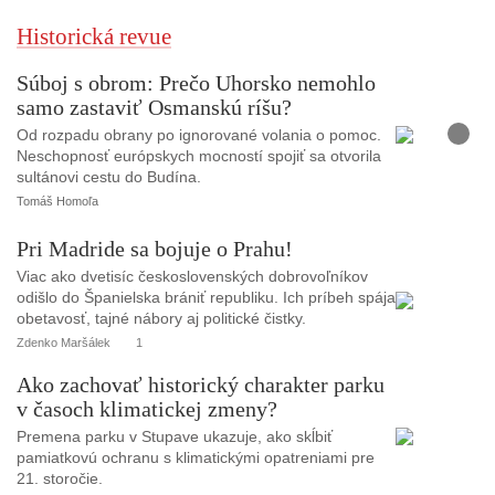
Historická revue
Súboj s obrom: Prečo Uhorsko nemohlo
samo zastaviť Osmanskú ríšu?
F
o
Od rozpadu obrany po ignorované volania o pomoc.
t
Neschopnosť európskych mocností spojiť sa otvorila
o
sultánovi cestu do Budína.
Tomáš Homoľa
Pri Madride sa bojuje o Prahu!
Viac ako dvetisíc československých dobrovoľníkov
odišlo do Španielska brániť republiku. Ich príbeh spája
obetavosť, tajné nábory aj politické čistky.
Zdenko Maršálek
1
Ako zachovať historický charakter parku
v časoch klimatickej zmeny?
Premena parku v Stupave ukazuje, ako skĺbiť
pamiatkovú ochranu s klimatickými opatreniami pre
21. storočie.