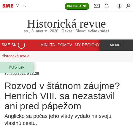
Viac
PREDPLATNÉ
Historická revue
so
, 8. august, 2026
|
Oskar
|
Slovo:
svätokrádež
SME.SK
MINÚTA
DOMOV
MY REGIÓNY
KORZÁR
MENU
INDEX
HĽADAJ
Historická revue
POST.sk
30. aug 2021 o 13:29
Rozvod v štátnom záujme?
Henrich VIII. sa nezastavil
ani pred pápežom
Anglicko sa počas jeho vlády vydalo na svoju
vlastnú cestu.