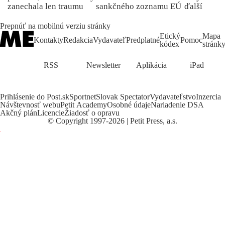
zanechala len traumu
sankčného zoznamu EÚ
ďalší
Prepnúť na mobilnú verziu stránky
Etický
Mapa
Kontakty
Redakcia
Vydavateľ
Predplatné
Pomoc
kódex
stránk
RSS
Newsletter
Aplikácia
iPad
Prihlásenie do Post.sk
Sportnet
Slovak Spectator
Vydavateľstvo
Inzercia
Návštevnosť webu
Petit Academy
Osobné údaje
Nariadenie DSA
Akčný plán
Licencie
Žiadosť o opravu
©
Copyright
1997-2026 | Petit Press, a.s.