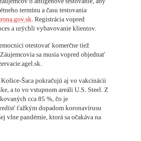
 záujemcov o antigénové testovanie, aby
tneho termínu a času testovania
ona.gov.sk
. Registrácia vopred
oces a urýchli vybavovanie klientov.
nemocnici otestovať komerčne tiež
 Záujemcovia sa musia vopred objednať
ervacie.agel.sk.
ošice-Šaca pokračujú aj vo vakcinácii
ke, a to vo vstupnom areáli U.S. Steel. Z
kovaných cca 85 %, čo je
 predísť ťažkým dopadom koronavírusu
ej vlne pandémie, ktorá sa očakáva na