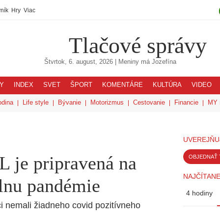
ník
Hry
Viac
Tlačové správy
Štvrtok, 6. august, 2026
| Meniny má
Jozefína
Y
INDEX
SVET
ŠPORT
KOMENTÁRE
KULTÚRA
VIDEO
odina
Life style
Bývanie
Motorizmus
Cestovanie
Financie
MY 
UVEREJŇU
je pripravená na
OBJEDNAŤ 
NAJČÍTANE
vlnu pandémie
4 hodiny
i nemali žiadneho covid pozitívneho