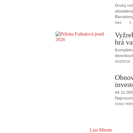
Druhý roč
obsadený 
Barcelony
Niké
5.
Vyžre
hrá va
Kompletný
denníkoc
INZERCIA
Obnov
invest
Až 11 00
Najrozumne
VUNO HREUS
Last Minute