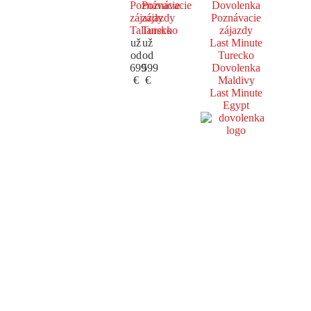
Poznávacie
Poznávacie
Dovolenka
zájazdy
zájazdy
Poznávacie
Taliansko
Turecko
zájazdy
už
už
Last Minute
od
od
Turecko
699
599
Dovolenka
€
€
Maldivy
Last Minute
Egypt