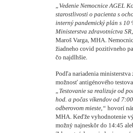
„Vedenie Nemocnice AGEL Koši
starostlivosti o pacienta s o
interný pandemický plán s 10 
Ministerstva zdravotníctva SR
Maroš Varga, MHA. Nemocnica,
žiadneho covid pozitívneho paci
čo najdlhšie.
Podľa nariadenia ministerstva
možnosť antigénového testovan
„Testovanie sa realizuje od p
hod. a počas víkendov od 7:0
odberovom mieste,“
hovorí ná
MHA. Keďže vyhodnotenie výsl
možný najneskôr do 14:45 ale