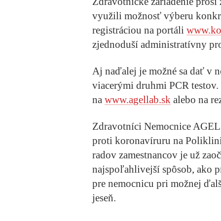
Zdravotnícke zariadenie prosí
využili možnosť výberu konkré
registráciou na portáli
www.kor
zjednoduší administratívny pr
Aj naďalej je možné sa dať v 
viacerými druhmi PCR testov.
na
www.agellab.sk
alebo na rez
Zdravotníci Nemocnice AGEL K
proti koronavíruru na Poliklini
radov zamestnancov je už zaoč
najspoľahlivejší spôsob, ako
pre nemocnicu pri možnej ďalš
jeseň.