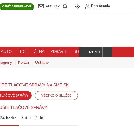
Prihlásenie
POST.sk
KÚPIŤ
PREDPLATNÉ
AUTO
TECH
ŽENA
ZDRAVIE
BLOG
MENU
Hľadaj
regióny
Korzár
Ostatné
JTE TLAČOVÉ SPRÁVY NA SME.SK
TLAČOVÉ SPRÁVY
VŠETKO O SLUŽBE
JŠIE TLAČOVÉ SPRÁVY
3 dni
7 dní
24 hodín