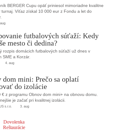
ník BERGER Cupu opäť priniesol mimoriadne kvalitne
turnaj. Víťaz získal 10 000 eur z Fondu a let do
.
 aug
bovanie futbalových súťaží: Kedy
še mesto či dedina?
 rozpis domácich futbalových súťaží už dnes v
h SME a Korzár.
4. aug
 dom mini: Prečo sa oplatí
ovať do izolácie
0 € z programu Obnov dom mini+ na obnovu domu.
jšie je začať pri kvalitnej izolácii.
 s.r.o.
3. aug
Dovolenka
Reštaurácie