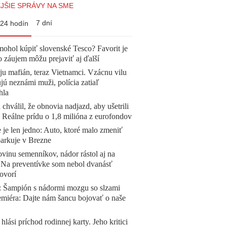
JŠIE SPRÁVY NA SME
7 dní
24 hodín
mohol kúpiť slovenské Tesco? Favorit je
o záujem môžu prejaviť aj ďalší
 ju mafián, teraz Vietnamci. Vzácnu vilu
ú neznámi muži, polícia zatiaľ
hla
 chválil, že obnovia nadjazd, aby ušetrili
e. Reálne prídu o 1,8 milióna z eurofondov
 je len jedno: Auto, ktoré malo zmeniť
parkuje v Brezne
vinu semenníkov, nádor rástol aj na
. Na preventívke som nebol dvanásť
ovorí
Šampión s nádormi mozgu so slzami
emiéra: Dajte nám šancu bojovať o naše
 hlási príchod rodinnej karty. Jeho kritici