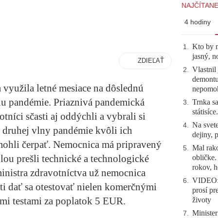
NAJČÍTANE
4 hodiny
Kto by 
1
.
jasný, n
ZDIEĽAŤ
Vlastnil
2
.
demontuj
yužila letné mesiace na dôslednú
nepomo
lnu pandémie. Priaznivá pandemická
Trnka sa
3
.
státisíc
tníci sčasti aj oddýchli a vybrali si
Na svete
4
.
a druhej vlny pandémie kvôli ich
dejiny, 
ohli čerpať. Nemocnica má pripravený
Mal rako
5
.
ou prešli technické a technologické
obličke
rokov, h
ministra zdravotníctva už nemocnica
VIDEO: 
6
.
ti dať sa otestovať nielen komerčnými
prosí pr
ými testami za poplatok 5 EUR.
životy
Minister
7
.