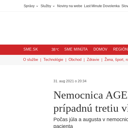
Správy
Služby
Noviny na webe
Last Minute Dovolenka
Slov
SME.SK
SME MINÚTA
DOMOV
REGIÓN
℃
38
O službe
Technológie
Obchod
Zdravie
Žena, šport, r
31. aug 2021 o 20:34
Nemocnica AGEL 
prípadnú tretiu 
Počas júla a augusta v nemocnic
pacienta