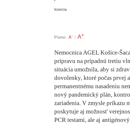
Inzercia
+
A
-
A
Písmo:
|
Nemocnica AGEL Košice-Šaca v
prípravu na prípadnú tretiu v
situácia umožnila, aby si zdravo
dovolenky, ktoré počas prvej 
permanentnému nasadeniu nem
nový pandemický plán, kontrol
zariadenia. V zmysle príkazu 
poskytuje aj možnosť verejnos
PCR testami, ale aj antigénov