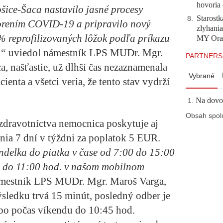
hovoria 
ce-Šaca nastavilo jasné procesy
Starostk
8
.
chorením COVID-19 a pripravilo nový
zlyhani
% reprofilizovaných lôžok podľa príkazu
MY Ora
,“
uviedol námestník LPS MUDr. Mgr.
PARTNERS
 našťastie, už dlhší čas nezaznamenala
Vybrané
enta a všetci veria, že tento stav vydrží
Na dovol
Obsah spol
 zdravotníctva nemocnica poskytuje aj
ia 7 dní v týždni za poplatok 5 EUR.
ondelka do piatka v čase od 7:00 do 15:00
0 do 11:00 hod. v našom mobilnom
mestník LPS MUDr. Mgr. Maroš Varga,
edku trvá 15 minút, posledný odber je
bo počas víkendu do 10:45 hod.