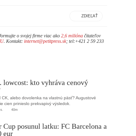
ZDIEĽAŤ
formujte o svojej firme viac ako
2,6 milióna
čitateľov
TU
. Kontakt:
internet@petitpress.sk
; tel:+421 2 59 233
. lowcost: kto vyhráva cenový
?
 CK, alebo dovolenka na vlastnú päsť? Augustové
e cien prinieslo prekvapivý výsledok.
.s.
40m
r Cup posunul latku: FC Barcelona a
0 eur