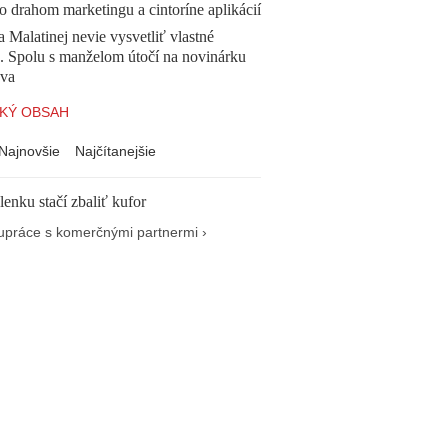
o drahom marketingu a cintoríne aplikácií
a Malatinej nevie vysvetliť vlastné
a. Spolu s manželom útočí na novinárku
va
KÝ OBSAH
Najnovšie
Najčítanejšie
enku stačí zbaliť kufor
upráce s komerčnými partnermi ›