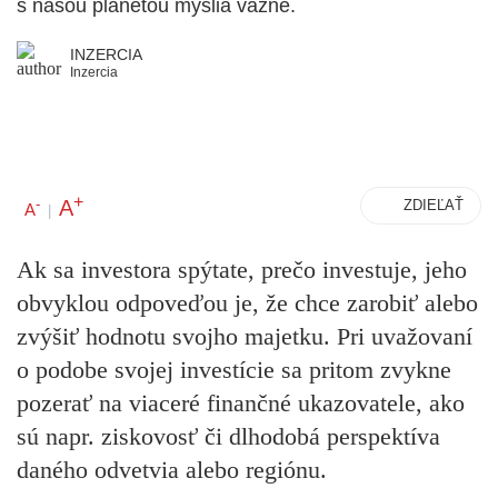
s našou planétou myslia vážne.
INZERCIA
Inzercia
+
A
-
ZDIEĽAŤ
A
|
Ak sa investora spýtate, prečo investuje, jeho
obvyklou odpoveďou je, že chce zarobiť alebo
zvýšiť hodnotu svojho majetku. Pri uvažovaní
o podobe svojej investície sa pritom zvykne
pozerať na viaceré finančné ukazovatele, ako
sú napr. ziskovosť či dlhodobá perspektíva
daného odvetvia alebo regiónu.