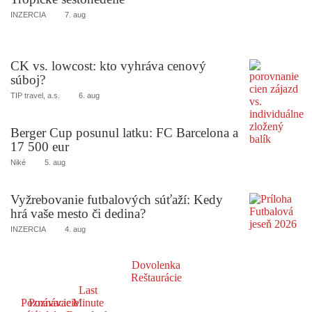
INZERCIA
7. aug
CK vs. lowcost: kto vyhráva cenový
súboj?
TIP travel, a.s.
6. aug
Berger Cup posunul latku: FC Barcelona a
17 500 eur
Niké
5. aug
Vyžrebovanie futbalových súťaží: Kedy
hrá vaše mesto či dedina?
INZERCIA
4. aug
Dovolenka
Reštaurácie
Last
Poznávacie
Poznávacie
Minute