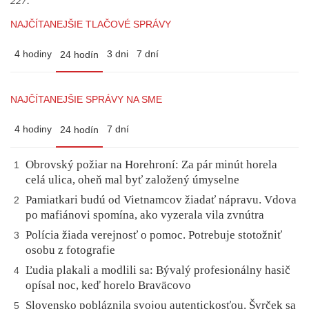
227.
NAJČÍTANEJŠIE TLAČOVÉ SPRÁVY
4 hodiny
3 dni
7 dní
24 hodín
NAJČÍTANEJŠIE SPRÁVY NA SME
4 hodiny
7 dní
24 hodín
Obrovský požiar na Horehroní: Za pár minút horela
1
celá ulica, oheň mal byť založený úmyselne
Pamiatkari budú od Vietnamcov žiadať nápravu. Vdova
2
po mafiánovi spomína, ako vyzerala vila zvnútra
Polícia žiada verejnosť o pomoc. Potrebuje stotožniť
3
osobu z fotografie
Ľudia plakali a modlili sa: Bývalý profesionálny hasič
4
opísal noc, keď horelo Braväcovo
Slovensko pobláznila svojou autentickosťou. Švrček sa
5