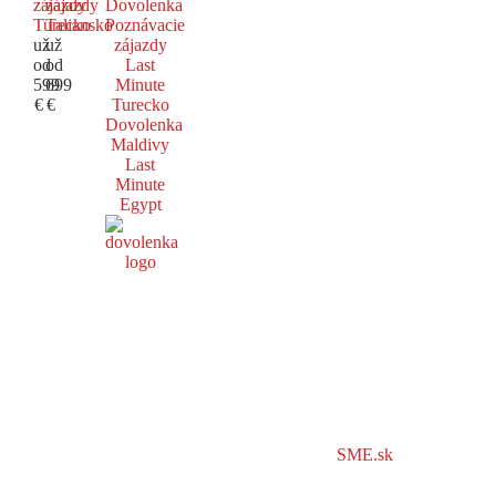
zájazdy
zájazdy
Dovolenka
Turecko
Taliansko
Poznávacie
už
už
zájazdy
od
od
Last
599
699
Minute
€
€
Turecko
Dovolenka
Maldivy
Last
Minute
Egypt
SME.sk