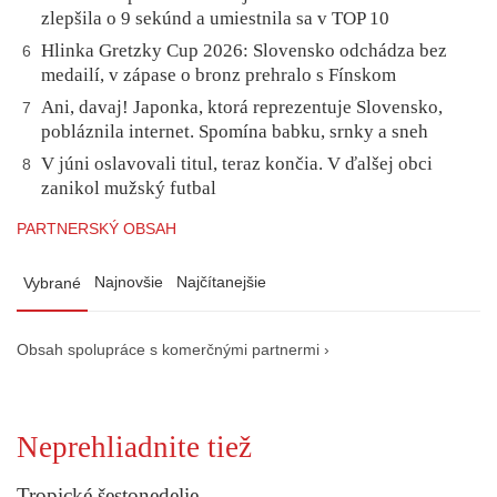
zlepšila o 9 sekúnd a umiestnila sa v TOP 10
Hlinka Gretzky Cup 2026: Slovensko odchádza bez
6
medailí, v zápase o bronz prehralo s Fínskom
Ani, davaj! Japonka, ktorá reprezentuje Slovensko,
7
pobláznila internet. Spomína babku, srnky a sneh
V júni oslavovali titul, teraz končia. V ďalšej obci
8
zanikol mužský futbal
PARTNERSKÝ OBSAH
Najnovšie
Najčítanejšie
Vybrané
Obsah spolupráce s komerčnými partnermi ›
Neprehliadnite tiež
Tropické šestonedelie