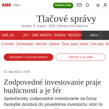
Viac
PREDPLATNÉ
Tlačové správy
Nedeľa, 9. august, 2026
| Meniny má
Ľubomíra
℃
SME.SK
SME MINÚTA
DOMOV
REGIÓNY
INDEX
SVET
20
MENU
O službe
Technológie
Obchod
Zdravie
Žena, šport, rodina
Life style
B
OBJEDNAŤ TLAČOVÉ SPRÁVY
VŠETKO O SLUŽBE
13. sep 2021 o 0:05
Zodpovedné investovanie praje
budúcnosti a je fér
Spoločensky zodpovedné investovanie sa čoraz
častejšie dostáva do povedomia investorov, ktorí to