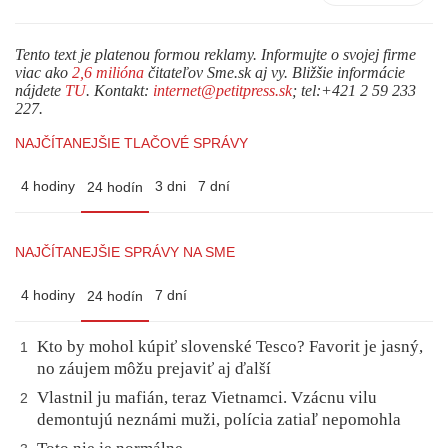
Tento text je platenou formou reklamy. Informujte o svojej firme
viac ako
2,6 milióna
čitateľov Sme.sk aj vy. Bližšie informácie
nájdete
TU
. Kontakt:
internet@petitpress.sk
; tel:+421 2 59 233
227.
NAJČÍTANEJŠIE TLAČOVÉ SPRÁVY
4 hodiny
3 dni
7 dní
24 hodín
NAJČÍTANEJŠIE SPRÁVY NA SME
4 hodiny
7 dní
24 hodín
Kto by mohol kúpiť slovenské Tesco? Favorit je jasný,
1
no záujem môžu prejaviť aj ďalší
Vlastnil ju mafián, teraz Vietnamci. Vzácnu vilu
2
demontujú neznámi muži, polícia zatiaľ nepomohla