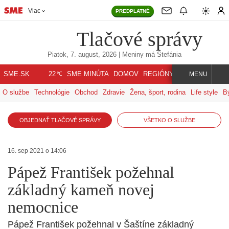
Viac
PREDPLATNÉ
Tlačové správy
Piatok, 7. august, 2026
| Meniny má
Štefánia
℃
SME.SK
SME MINÚTA
DOMOV
REGIÓNY
INDEX
SVET
22
MENU
O službe
Technológie
Obchod
Zdravie
Žena, šport, rodina
Life style
B
OBJEDNAŤ TLAČOVÉ SPRÁVY
VŠETKO O SLUŽBE
16. sep 2021 o 14:06
Pápež František požehnal
základný kameň novej
nemocnice
Pápež František požehnal v Šaštíne základný