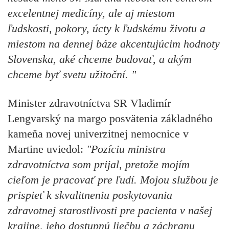
excelentnej medicíny, ale aj miestom
ľudskosti, pokory, úcty k ľudskému životu a
miestom na dennej báze akcentujúcim hodnoty
Slovenska, aké chceme budovať, a akým
chceme byť svetu užitoční. "
Minister zdravotníctva SR Vladimír
Lengvarský
na margo posvätenia základného
kameňa novej univerzitnej nemocnice v
Martine uviedol:
"Pozíciu ministra
zdravotníctva som prijal, pretože mojím
cieľom je pracovať pre ľudí. Mojou službou je
prispieť k skvalitneniu poskytovania
zdravotnej starostlivosti pre pacienta v našej
krajine, jeho dostupnú liečbu a záchranu