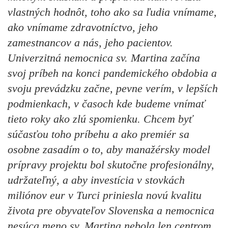
vlastných hodnôt, toho ako sa ľudia vnímame,
ako vnímame zdravotníctvo, jeho
zamestnancov a nás, jeho pacientov.
Univerzitná nemocnica sv. Martina začína
svoj príbeh na konci pandemického obdobia a
svoju prevádzku začne, pevne verím, v lepších
podmienkach, v časoch kde budeme vnímať
tieto roky ako zlú spomienku. Chcem byť
súčasťou toho príbehu a ako premiér sa
osobne zasadím o to, aby manažérsky model
prípravy projektu bol skutočne profesionálny,
udržateľný, a aby investícia v stovkách
miliónov eur v Turci priniesla novú kvalitu
života pre obyvateľov Slovenska a nemocnica
nesúca meno sv. Martina nebola len centrom