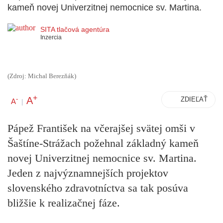
kameň novej Univerzitnej nemocnice sv. Martina.
SITA tlačová agentúra
Inzercia
(Zdroj: Michal Berezňák)
+
A
-
ZDIEĽAŤ
A
|
Pápež František na včerajšej svätej omši v
Šaštíne-Strážach požehnal základný kameň
novej Univerzitnej nemocnice sv. Martina.
Jeden z najvýznamnejších projektov
slovenského zdravotníctva sa tak posúva
bližšie k realizačnej fáze.