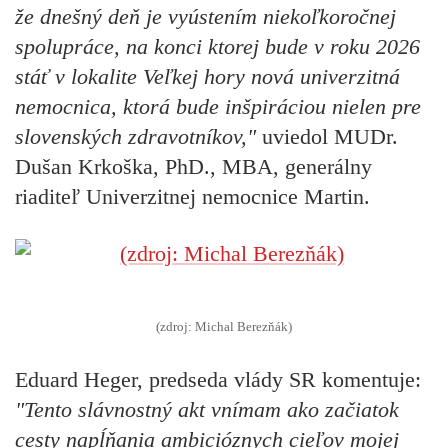
že dnešný deň je vyústením niekoľkoročnej
spolupráce, na konci ktorej bude v roku 2026
stáť v lokalite Veľkej hory nová univerzitná
nemocnica, ktorá bude inšpiráciou nielen pre
slovenských zdravotníkov,"
uviedol
MUDr.
Dušan Krkoška, PhD., MBA, generálny
riaditeľ Univerzitnej nemocnice Martin.
(zdroj: Michal Berezňák)
Eduard Heger,
predseda vlády SR komentuje:
"Tento slávnostný akt vnímam ako začiatok
cesty napĺňania ambicióznych cieľov mojej