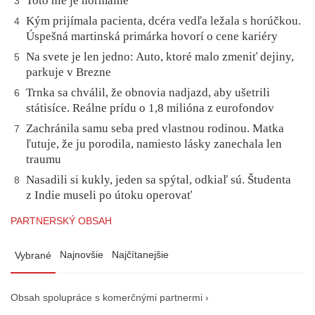
Toto nie je normálne
3
Kým prijímala pacienta, dcéra vedľa ležala s horúčkou.
4
Úspešná martinská primárka hovorí o cene kariéry
Na svete je len jedno: Auto, ktoré malo zmeniť dejiny,
5
parkuje v Brezne
Trnka sa chválil, že obnovia nadjazd, aby ušetrili
6
státisíce. Reálne prídu o 1,8 milióna z eurofondov
Zachránila samu seba pred vlastnou rodinou. Matka
7
ľutuje, že ju porodila, namiesto lásky zanechala len
traumu
Nasadili si kukly, jeden sa spýtal, odkiaľ sú. Študenta
8
z Indie museli po útoku operovať
PARTNERSKÝ OBSAH
Najnovšie
Najčítanejšie
Vybrané
Obsah spolupráce s komerčnými partnermi ›