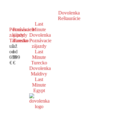
Dovolenka
Reštaurácie
Last
Poznávacie
Poznávacie
Minute
zájazdy
zájazdy
Dovolenka
Taliansko
Turecko
Poznávacie
už
už
zájazdy
od
od
Last
699
599
Minute
€
€
Turecko
Dovolenka
Maldivy
Last
Minute
Egypt