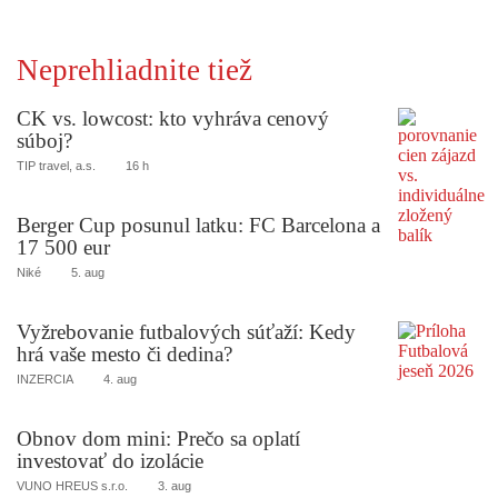
Neprehliadnite tiež
CK vs. lowcost: kto vyhráva cenový
súboj?
TIP travel, a.s.
16 h
Berger Cup posunul latku: FC Barcelona a
17 500 eur
Niké
5. aug
Vyžrebovanie futbalových súťaží: Kedy
hrá vaše mesto či dedina?
INZERCIA
4. aug
Obnov dom mini: Prečo sa oplatí
investovať do izolácie
VUNO HREUS s.r.o.
3. aug