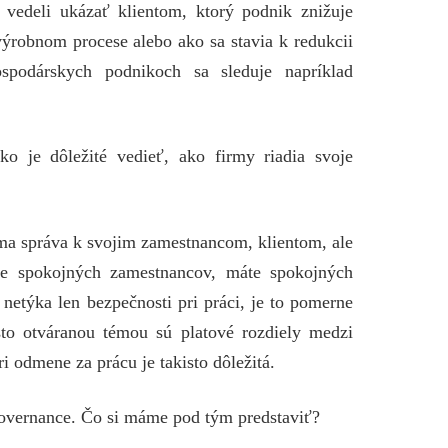
vedeli ukázať klientom, ktorý podnik znižuje
ýrobnom procese alebo ako sa stavia k redukcii
spodárskych podnikoch sa sleduje napríklad
ko je dôležité vedieť, ako firmy riadia svoje
irma správa k svojim zamestnancom, klientom, ale
te spokojných zamestnancov, máte spokojných
netýka len bezpečnosti pri práci, je to pomerne
asto otváranou témou sú platové rozdiely medzi
 odmene za prácu je takisto dôležitá.
overnance. Čo si máme pod tým predstaviť?