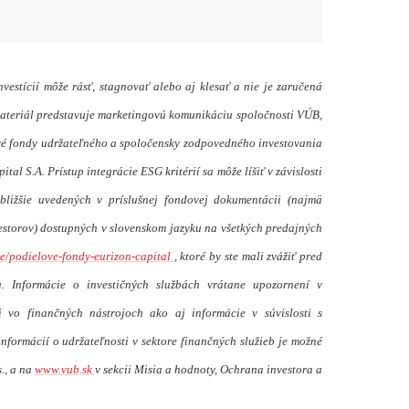
vestícií môže rásť, stagnovať alebo aj klesať a nie je zaručená
ateriál predstavuje marketingovú komunikáciu spoločnosti VÚB,
lové fondy udržateľného a spoločensky zodpovedného investovania
al S.A. Prístup integrácie ESG kritérií sa môže líšiť v závislosti
bližšie uvedených v príslušnej fondovej dokumentácii (najmä
estorov) dostupných v slovenskom jazyku na všetkých predajných
e/podielove-fondy-eurizon-capital
, ktoré by ste mali zvážiť pred
a. Informácie o investičných službách vrátane upozornení v
mi vo finančných nástrojoch ako aj informácie v súvislosti s
nformácií o udržateľnosti v sektore finančných služieb je možné
., a na
www.vub.sk
v sekcii Misia a hodnoty, Ochrana investora a