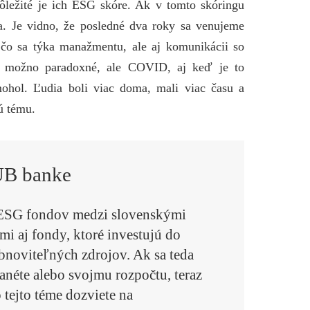
dôležité je ich ESG skóre. Ak v tomto skóringu
ia. Je vidno, že posledné dva roky sa venujeme
n čo sa týka manažmentu, ale aj komunikácii so
o možno paradoxné, ale COVID, aj keď je to
hol. Ľudia boli viac doma, mali viac času a
nú tému.
ÚB banke
 ESG fondov medzi slovenskými
i aj fondy, ktoré investujú do
obnoviteľných zdrojov. Ak sa teda
anéte alebo svojmu rozpočtu, teraz
 tejto téme dozviete na