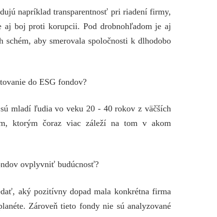
dujú napríklad transparentnosť pri riadení firmy,
le aj boj proti korupcii. Pod drobnohľadom je aj
 schém, aby smerovala spoločnosti k dlhodobo
estovanie do ESG fondov?
 sú mladí ľudia vo veku 20 - 40 rokov z väčších
ím, ktorým čoraz viac záleží na tom v akom
ondov ovplyvniť budúcnosť?
dať, aký pozitívny dopad mala konkrétna firma
planéte. Zároveň tieto fondy nie sú analyzované