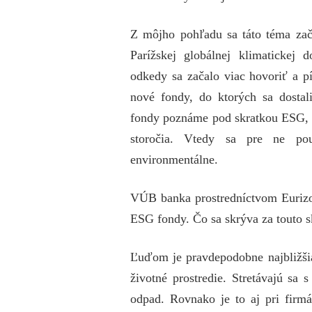
Z môjho pohľadu sa táto téma zač
Parížskej globálnej klimaticke
odkedy sa začalo viac hovoriť a p
nové fondy, do ktorých sa dostali
fondy poznáme pod skratkou ESG, n
storočia. Vtedy sa pre ne pou
environmentálne.
VÚB banka prostredníctvom Euriz
ESG fondy. Čo sa skrýva za touto s
Ľuďom je pravdepodobne najbližšia
životné prostredie. Stretávajú sa 
odpad. Rovnako je to aj pri firm