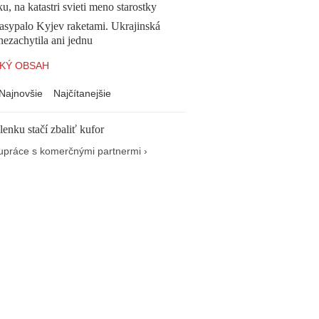
, na katastri svieti meno starostky
asypalo Kyjev raketami. Ukrajinská
ezachytila ani jednu
KÝ OBSAH
Najnovšie
Najčítanejšie
enku stačí zbaliť kufor
upráce s komerčnými partnermi ›