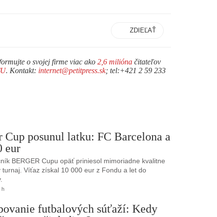
ZDIEĽAŤ
formujte o svojej firme viac ako
2,6 milióna
čitateľov
TU
. Kontakt:
internet@petitpress.sk
; tel:+421 2 59 233
r Cup posunul latku: FC Barcelona a
0 eur
ník BERGER Cupu opäť priniesol mimoriadne kvalitne
turnaj. Víťaz získal 10 000 eur z Fondu a let do
.
 h
bovanie futbalových súťaží: Kedy