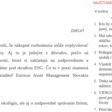
NAJČÍTANE
4 hodiny
Kto by 
1
.
jasný, n
ZDIEĽAŤ
Mal rako
2
.
obličke
ili, že nákupné rozhodnutia môže ovplyvňovať
rokov, h
Pellegri
rmy. Aj to je jedným z dôvodov, prečo sú
3
.
urobili 
nosti, ktoré si zakladajú na zodpovednom a
Vlastnil
4
.
náme pod skratkou ESG. Čo to v praxi znamená
demontuj
nepomo
riaditeľ Eurizon Asset Management Slovakia
Trnka sa
5
.
státisíc
VIDEO: 
6
.
prosí pr
 ekológiu, ale aj o zodpovedné správanie firiem,
životy
Presťah
7
.