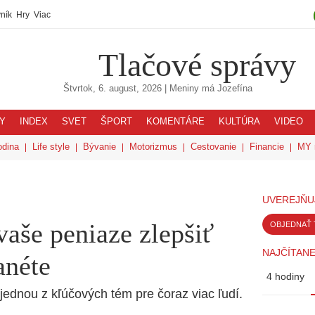
ník
Hry
Viac
Tlačové správy
Štvrtok, 6. august, 2026
| Meniny má
Jozefína
Y
INDEX
SVET
ŠPORT
KOMENTÁRE
KULTÚRA
VIDEO
odina
Life style
Bývanie
Motorizmus
Cestovanie
Financie
MY 
UVEREJŇU
vaše peniaze zlepšiť
OBJEDNAŤ 
NAJČÍTANE
anéte
4 hodiny
 jednou z kľúčových tém pre čoraz viac ľudí.