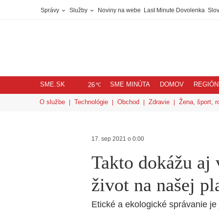
Správy
Služby
Noviny na webe
Last Minute Dovolenka
Slov
SME.SK
SME MINÚTA
DOMOV
REGIÓN
℃
26
O službe
Technológie
Obchod
Zdravie
Žena, šport, r
17. sep 2021 o 0:00
Takto dokážu aj 
život na našej pl
Etické a ekologické správanie je