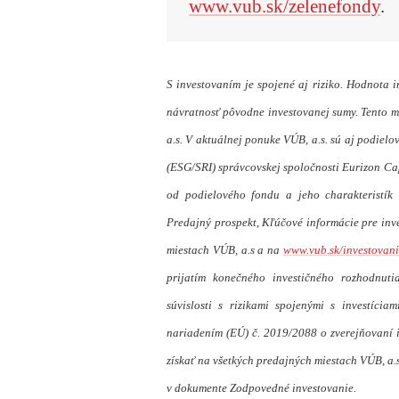
www.vub.sk/zelenefondy
.
S investovaním je spojené aj riziko.
Hodnota in
návratnosť pôvodne investovanej sumy. Tento m
a.s. V aktuálnej ponuke VÚB, a.s. sú aj podie
(ESG/SRI) správcovskej spoločnosti Eurizon Capit
od podielového fondu a jeho charakteristík 
Predajný prospekt, Kľúčové informácie pre inv
miestach VÚB, a.s a na
www.vub.sk/investovani
prijatím konečného investičného rozhodnuti
súvislosti s rizikami spojenými s investícia
nariadením (EÚ) č. 2019/2088 o zverejňovaní i
získať na všetkých predajných miestach VÚB, a.s
v dokumente Zodpovedné investovanie.