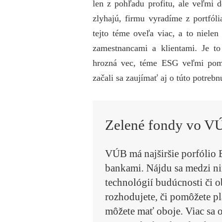
len z pohľadu profitu, ale veľmi 
zlyhajú, firmu vyradíme z portfól
tejto téme oveľa viac, a to niele
zamestnancami a klientami. Je t
hrozná vec, téme ESG veľmi pomo
začali sa zaujímať aj o túto potreb
Zelené fondy vo V
VÚB má najširšie porfólio
bankami. Nájdu sa medzi nim
technológií budúcnosti či 
rozhodujete, či pomôžete pl
môžete mať oboje. Viac sa o