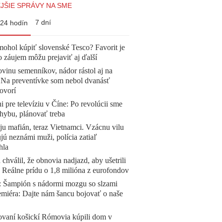
JŠIE SPRÁVY NA SME
7 dní
24 hodín
mohol kúpiť slovenské Tesco? Favorit je
o záujem môžu prejaviť aj ďalší
vinu semenníkov, nádor rástol aj na
. Na preventívke som nebol dvanásť
ovorí
ni pre televíziu v Číne: Po revolúcii sme
chybu, plánovať treba
 ju mafián, teraz Vietnamci. Vzácnu vilu
ú neznámi muži, polícia zatiaľ
hla
 chválil, že obnovia nadjazd, aby ušetrili
e. Reálne prídu o 1,8 milióna z eurofondov
Šampión s nádormi mozgu so slzami
emiéra: Dajte nám šancu bojovať o naše
ovaní košickí Rómovia kúpili dom v