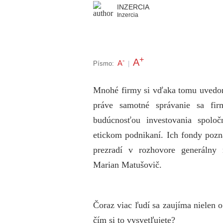
INZERCIA
Inzercia
+
A
-
A
Písmo:
|
Mnohé firmy si vďaka tomu uvedom
práve samotné správanie sa fi
budúcnosťou investovania spoloč
etickom podnikaní. Ich fondy poz
prezradí v rozhovore generálny 
Marian Matušovič.
Čoraz viac ľudí sa zaujíma nielen o
čím si to vysvetľujete?