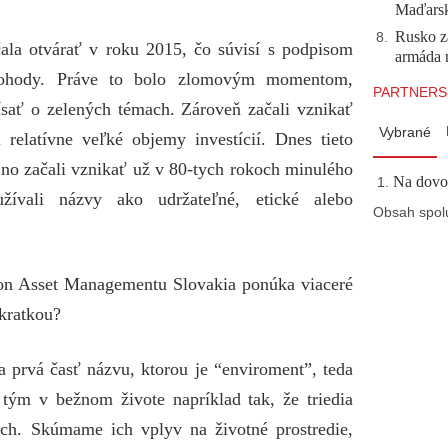
Maďarsku
Rusko z
8
.
ala otvárať v roku 2015, čo súvisí s podpisom
armáda n
j dohody. Práve to bolo zlomovým momentom,
PARTNERS
ísať o zelených témach. Zároveň začali vznikať
Vybrané
 relatívne veľké objemy investícií. Dnes tieto
o začali vznikať už v 80-tych rokoch minulého
Na dovol
žívali názvy ako udržateľné, etické alebo
Obsah spol
on Asset Managementu Slovakia ponúka viaceré
kratkou?
 prvá časť názvu, ktorou je “enviroment”, teda
s tým v bežnom živote napríklad tak, že triedia
ách. Skúmame ich vplyv na životné prostredie,