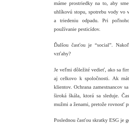
máme prostriedky na to, aby sme 
uhlíkovú stopu, spotrebu vody vo v
a triedeniu odpadu. Pri poľnoho
používanie pesticídov.
Ďalšou časťou je “social”. Nakoľ
vzťahy?
Je veľmi dôležité vedieť, ako sa f
aj celkovo k spoločnosti. Ak má
klientov. Ochrana zamestnancov sa 
široká škála, ktorá sa sleduje. Č
mužmi a ženami, pretože rovnosť pri
Poslednou časťou skratky ESG je g