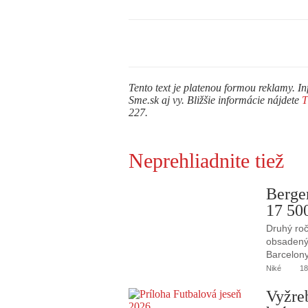
Tento text je platenou formou reklamy. In
Sme.sk aj vy. Bližšie informácie nájdete
227.
Neprehliadnite tiež
Berge
17 50
Druhý roč
obsadený 
Barcelony
Niké
18
Vyžre