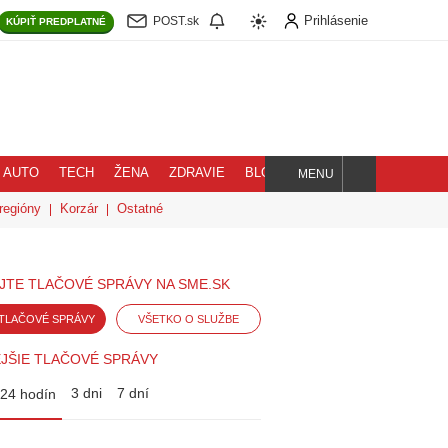
Prihlásenie
POST.sk
KÚPIŤ
PREDPLATNÉ
AUTO
TECH
ŽENA
ZDRAVIE
BLOG
MENU
Hľadaj
regióny
Korzár
Ostatné
JTE TLAČOVÉ SPRÁVY NA SME.SK
TLAČOVÉ SPRÁVY
VŠETKO O SLUŽBE
JŠIE TLAČOVÉ SPRÁVY
3 dni
7 dní
24 hodín