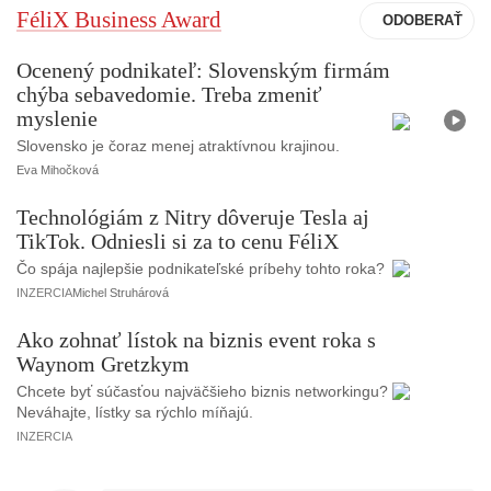
FéliX Business Award
Ocenený podnikateľ: Slovenským firmám
chýba sebavedomie. Treba zmeniť
V
i
myslenie
d
e
Slovensko je čoraz menej atraktívnou krajinou.
o
Eva Mihočková
Technológiám z Nitry dôveruje Tesla aj
TikTok. Odniesli si za to cenu FéliX
Čo spája najlepšie podnikateľské príbehy tohto roka?
INZERCIA
Michel Struhárová
Ako zohnať lístok na biznis event roka s
Waynom Gretzkym
Chcete byť súčasťou najväčšieho biznis networkingu?
Neváhajte, lístky sa rýchlo míňajú.
INZERCIA