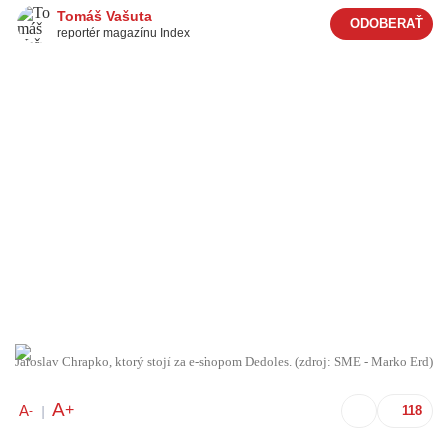
Tomáš Vašuta
reportér magazínu Index
Jaroslav Chrapko, ktorý stojí za e-shopom Dedoles. (zdroj: SME - Marko Erd)
A
+
A
-
|