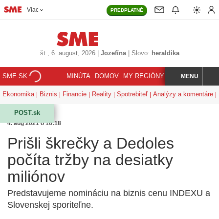
Viac
PREDPLATNÉ
št
, 6. august, 2026
|
Jozefína
|
Slovo:
heraldika
SME.SK
MINÚTA
DOMOV
MY REGIÓNY
KORZÁR
MENU
INDEX
HĽADAJ
Ekonomika
Biznis
Financie
Reality
Spotrebiteľ
Analýzy a komentáre
POST.sk
4. aug 2021 o 16:18
Prišli škrečky a Dedoles
počíta tržby na desiatky
miliónov
Predstavujeme nomináciu na biznis cenu INDEXU a
Slovenskej sporiteľne.