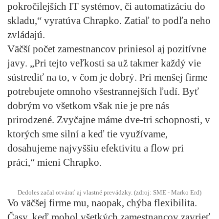
pokročilejších IT systémov, či automatizáciu do
skladu,“ vyratúva Chrapko. Zatiaľ to podľa neho
zvládajú.
Väčší počet zamestnancov priniesol aj pozitívne
javy. „Pri tejto veľkosti sa už takmer každý vie
sústrediť na to, v čom je dobrý. Pri menšej firme
potrebujete omnoho všestrannejších ľudí. Byť
dobrým vo všetkom však nie je pre nás
prirodzené. Zvyčajne máme dve-tri schopnosti, v
ktorých sme silní a keď tie využívame,
dosahujeme najvyššiu efektivitu a flow pri
práci,“ mieni Chrapko.
Dedoles začal otvárať aj vlastné prevádzky. (zdroj: SME - Marko Erd)
Vo väčšej firme mu, naopak, chýba flexibilita.
Časy, keď mohol všetkých zamestnancov zavrieť