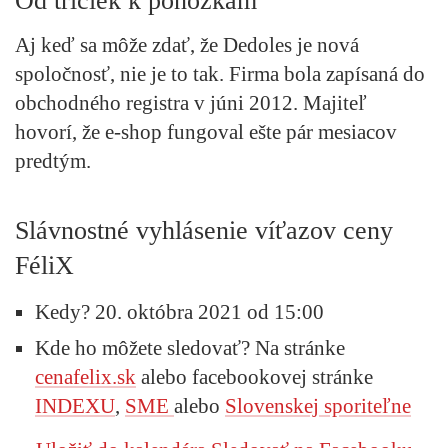
Od tričiek k ponožkám
Aj keď sa môže zdať, že Dedoles je nová
spoločnosť, nie je to tak. Firma bola zapísaná do
obchodného registra v júni 2012. Majiteľ
hovorí, že e-shop fungoval ešte pár mesiacov
predtým.
Slávnostné vyhlásenie víťazov ceny
FéliX
Kedy?
20. októbra 2021 od 15:00
Kde ho môžete sledovať?
Na stránke
cenafelix.sk
alebo facebookovej stránke
INDEXU
,
SME
alebo
Slovenskej sporiteľne