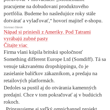
pracujeme na dobudovaní produktového
portfólia. Budeme ho nasledujúce roky stále
dotvárať a vylaďovať,“ hovorí majiteľ e-shopu.
Súvisiaci článok
Nápad si priniesli z Ameriky. Pod Tatrami
vyrábajú zubné pasty
Čítajte viac
Firma vlani kúpila britskú spoločnosť
Something different Europe Ltd (Somdiff). Tá sa
venuje takzvanému dropshippingu, čo je
zasielanie balíčkov zákazníkom, a predaju na
retailových platformách.
Dedoles sa pustil aj do otvárania kamenných
predajní. Chce v tom pokračovať aj v budúcich
rokoch.
„Pripravujeme aj veľký omnichannel projekt,