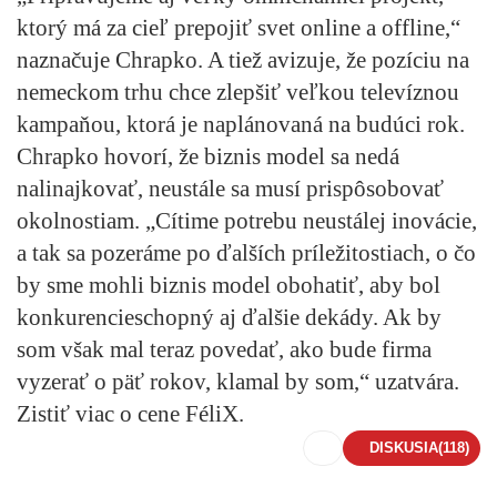
ktorý má za cieľ prepojiť svet online a offline,“
naznačuje Chrapko. A tiež avizuje, že pozíciu na
nemeckom trhu chce zlepšiť veľkou televíznou
kampaňou, ktorá je naplánovaná na budúci rok.
Chrapko hovorí, že biznis model sa nedá
nalinajkovať, neustále sa musí prispôsobovať
okolnostiam. „Cítime potrebu neustálej inovácie,
a tak sa pozeráme po ďalších príležitostiach, o čo
by sme mohli biznis model obohatiť, aby bol
konkurencieschopný aj ďalšie dekády. Ak by
som však mal teraz povedať, ako bude firma
vyzerať o päť rokov, klamal by som,“ uzatvára.
Zistiť viac o cene FéliX.
DISKUSIA
(118)