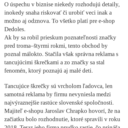
O úspechu v biznise niekedy rozhodujú detaily,
inokedy snaha riskovať či urobiť veci inak a
možno aj odznova. To všetko platí pre e-shop
Dedoles.
Ak by sa robil prieskum poznateľnosti značky
pred troma–štyrmi rokmi, tento obchod by
poznal málokto. Stačila však správna reklama s
tancujúcimi škrečkami a zo značky sa stal
fenomén, ktorý poznajú aj malé deti.
Tancujúce škrečky sú vrcholom ľadovca, len
samotná reklama by firmu nevyniesla medzi
najvýraznejšie rastúce slovenské spoločnosti.
Majiteľ e-shopu Jaroslav Chrapko hovorí, že na
začiatku bolo rozhodnutie, ktoré spravili v roku
2018. Teraz jeho firma prudko rastie, čo prináša