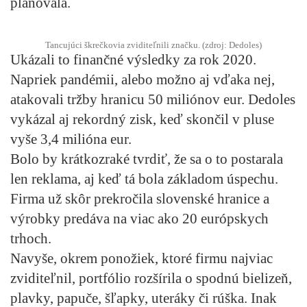
plánovala.
Tancujúci škrečkovia zviditeľnili značku. (zdroj: Dedoles)
Ukázali to finančné výsledky za rok 2020.
Napriek pandémii, alebo možno aj vďaka nej,
atakovali tržby hranicu 50 miliónov eur. Dedoles
vykázal aj rekordný zisk, keď skončil v pluse
vyše 3,4 milióna eur.
Bolo by krátkozraké tvrdiť, že sa o to postarala
len reklama, aj keď tá bola základom úspechu.
Firma už skôr prekročila slovenské hranice a
výrobky predáva na viac ako 20 európskych
trhoch.
Navyše, okrem ponožiek, ktoré firmu najviac
zviditeľnil, portfólio rozšírila o spodnú bielizeň,
plavky, papuče, šľapky, uteráky či rúška. Inak