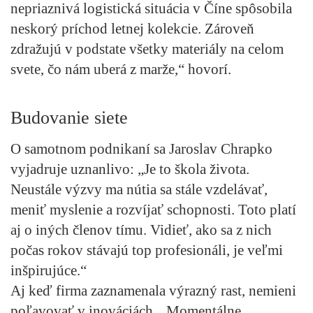
nepriaznivá logistická situácia v Číne spôsobila
neskorý príchod letnej kolekcie. Zároveň
zdražujú v podstate všetky materiály na celom
svete, čo nám uberá z marže,“ hovorí.
Budovanie siete
O samotnom podnikaní sa Jaroslav Chrapko
vyjadruje uznanlivo: „Je to škola života.
Neustále výzvy ma nútia sa stále vzdelávať,
meniť myslenie a rozvíjať schopnosti. Toto platí
aj o iných členov tímu. Vidieť, ako sa z nich
počas rokov stávajú top profesionáli, je veľmi
inšpirujúce.“
Aj keď firma zaznamenala výrazný rast, nemieni
poľavovať v inováciách. „Momentálne