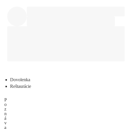
Dovolenka
Reštaurácie
P
o
z
n
á
v
a