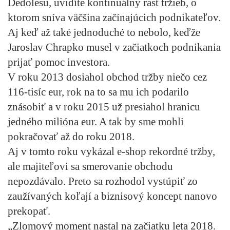
Dedolesu, uvidíte kontinuálny rast tržieb, o
ktorom sníva väčšina začínajúcich podnikateľov.
Aj keď až také jednoduché to nebolo, keďže
Jaroslav Chrapko musel v začiatkoch podnikania
prijať pomoc investora.
V roku 2013 dosiahol obchod tržby niečo cez
116-tisíc eur, rok na to sa mu ich podarilo
znásobiť a v roku 2015 už presiahol hranicu
jedného milióna eur. A tak by sme mohli
pokračovať až do roku 2018.
Aj v tomto roku vykázal e-shop rekordné tržby,
ale majiteľovi sa smerovanie obchodu
nepozdávalo. Preto sa rozhodol vystúpiť zo
zaužívaných koľají a biznisový koncept nanovo
prekopať.
„Zlomový moment nastal na začiatku leta 2018.