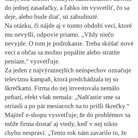
do jednej zasadačky, a ľahko im vysvetliť, čo sa
deje, alebo bude diať, sú zabudnuté.
Na otázku, či nájde aj v tomto období veci, ktoré
mu nevyšli, odpovie priamo. „Vždy niečo
nevyjde. O tom je podnikanie. Treba skúšať nové
veci a občas sa možno popálite alebo stratíte
peniaze,“ vysvetľuje.
Za jeden z najvýraznejších neúspechov označuje
televíznu kampaň, ktorá predchádzala tej so
škrečkami. Firma do nej investovala nemálo
peňazí, efekt však nemala: „Našťastie sme sa
otriasli a po pár mesiacoch na to prišli škrečky.“
Majiteľ e-shopu vysvetľuje, že do problémov sa
môže firma dostať aj vtedy, keď v nej nikto
chybu nespraví. „Tento rok nám zavarilo to, že