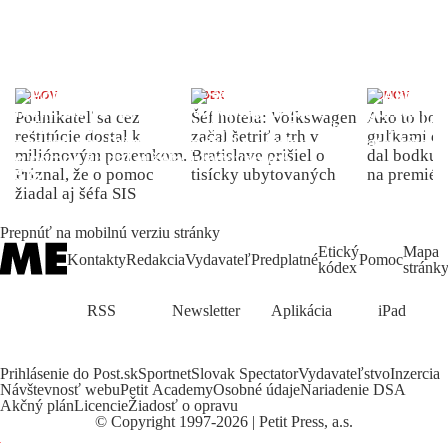
DOMOV
INDEX
DOMOV
Podnikateľ sa cez
Šéf hotela: Volkswagen
Ako to bolo
reštitúcie dostal k
začal šetriť a trh v
guľkami do
miliónovým pozemkom.
Bratislave prišiel o
dal bodku 
Priznal, že o pomoc
tisícky ubytovaných
na premiér
žiadal aj šéfa SIS
Prepnúť na mobilnú verziu stránky
Etický
Mapa
Kontakty
Redakcia
Vydavateľ
Predplatné
Pomoc
kódex
stránk
RSS
Newsletter
Aplikácia
iPad
Prihlásenie do Post.sk
Sportnet
Slovak Spectator
Vydavateľstvo
Inzercia
Návštevnosť webu
Petit Academy
Osobné údaje
Nariadenie DSA
Akčný plán
Licencie
Žiadosť o opravu
©
Copyright
1997-2026 | Petit Press, a.s.