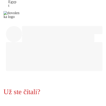
Egyp
t
Už ste čítali?