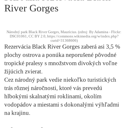
River Gorges
Národný park Black River Gorges, Maurícius. (zdroj: By Adamina - Flickr:
DSC01061, CC BY 2.0, https://commons.wikimedia.org/w/index.php?
curid=31368606)
Rezervácia
Black River Gorges
zaberá asi 3,5 %
plochy ostrova a ponúka neporušené pôvodné
tropické pralesy s množstvom divokých voľne
žijúcich zvierat.
Cez národný park vedie niekoľko turistických
trás rôznej náročnosti, ktoré vás prevedú
hlbokými skalnatými roklinami, okolím
vodopádov a miestami s dokonalými výhľadmi
na krajinu.