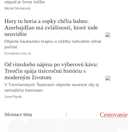
zájazd je čoraz ťažšie.
Michel Struhárová
Hory tu horia a sopky chŕlia bahno.
Azerbajdžan má zvláštnosti, ktoré inde
neuvidíte
Objavte kaukazskú krajinu a zážitky nebudete stíhať
počítať.
Dovolenka.sme.sk
Od rímskeho nápisu po výberovú kávu:
Trenčín spája tisícročnú históriu s
moderným životom
V Trenčianskych Tepliciach objavíte secesné vily aj
netradičný hammam.
Jozef Ryník
Cestovanie
Súvisiace témy
: