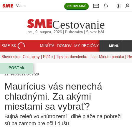
Viac
PREDPLATNÉ
Cestovanie
ne
, 9. august, 2026
|
Ľubomíra
|
Slovo:
bôľ
SME.SK
MINÚTA
DOMOV
MY REGIÓNY
KORZÁR
MENU
INDEX
HĽADAJ
Slovensko
Cestopisy
Pláže
Tipy na dovolenku
Last Minute ponuka
Re
POST.sk
22. sep 2021 o 09:20
Maurícius vás nenechá
chladnými. Za akými
miestami sa vybrať?
Bujná zeleň vo vnútrozemí i dlhé pláže na pobreží
sú balzamom pre oči i dušu.