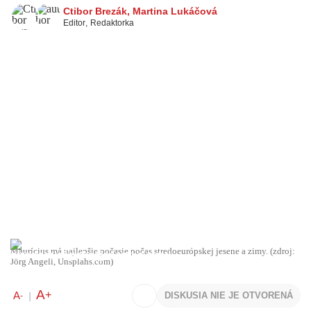
Ctibor Brezák
,
Martina Lukáčová
Editor
,
Redaktorka
Maurícius má najlepšie počasie počas stredoeurópskej jesene a zimy. (zdroj:
Jörg Angeli, Unsplahs.com)
A
+
A
DISKUSIA NIE JE OTVORENÁ
-
|