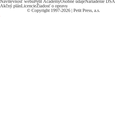
Návštevnosť webu
Petit Academy
Osobné údaje
Nariadenie DSA
Akčný plán
Licencie
Žiadosť o opravu
©
Copyright
1997-2026 | Petit Press, a.s.