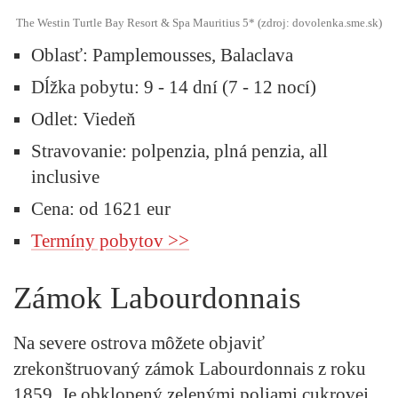
The Westin Turtle Bay Resort & Spa Mauritius 5* (zdroj: dovolenka.sme.sk)
Oblasť:
Pamplemousses, Balaclava
Dĺžka pobytu:
9 - 14 dní (7 - 12 nocí)
Odlet:
Viedeň
Stravovanie:
polpenzia, plná penzia, all
inclusive
Cena:
od 1621 eur
Termíny pobytov >>
Zámok Labourdonnais
Na severe ostrova môžete objaviť
zrekonštruovaný zámok
Labourdonnais
z roku
1859. Je obklopený zelenými poliami cukrovej