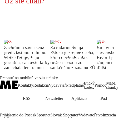
Už ste čítali?
ŽENA
DOMOV
INDEX
Zachránila samu seba
Za radarmi Šutaja
Kto by moh
pred vlastnou rodinou.
Eštoka je zrejme osoba,
slovenské 
Matka ľutuje, že ju
ktorá obchodovala s
Favorit je 
porodila, namiesto lásky
ruskou firmou zo
záujem môž
zanechala len traumu
sankčného zoznamu EÚ
ďalší
Prepnúť na mobilnú verziu stránky
Etický
Mapa
Kontakty
Redakcia
Vydavateľ
Predplatné
Pomoc
kódex
stránk
RSS
Newsletter
Aplikácia
iPad
Prihlásenie do Post.sk
Sportnet
Slovak Spectator
Vydavateľstvo
Inzercia