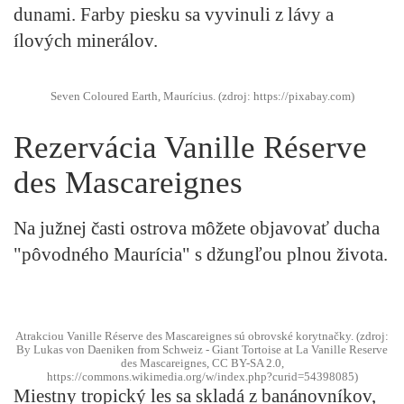
dunami. Farby piesku sa vyvinuli z lávy a
ílových minerálov.
Seven Coloured Earth, Maurícius. (zdroj: https://pixabay.com)
Rezervácia Vanille Réserve
des Mascareignes
Na južnej časti ostrova môžete objavovať ducha
"pôvodného Maurícia" s džungľou plnou života.
Atrakciou Vanille Réserve des Mascareignes sú obrovské korytnačky. (zdroj:
By Lukas von Daeniken from Schweiz - Giant Tortoise at La Vanille Reserve
des Mascareignes, CC BY-SA 2.0,
https://commons.wikimedia.org/w/index.php?curid=54398085)
Miestny tropický les sa skladá z banánovníkov,