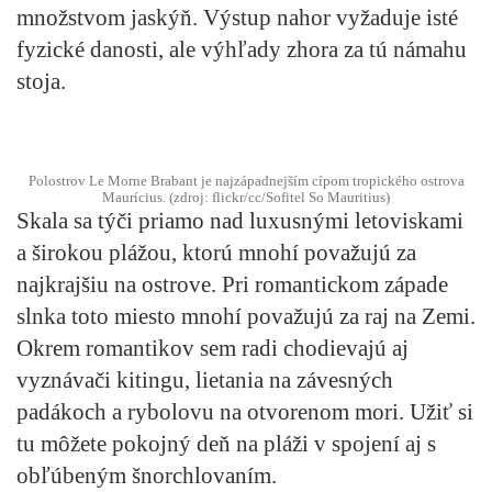
množstvom jaskýň. Výstup nahor vyžaduje isté
fyzické danosti, ale výhľady zhora za tú námahu
stoja.
Polostrov Le Morne Brabant je najzápadnejším cípom tropického ostrova
Maurícius.​ (zdroj: flickr/cc/Sofitel So Mauritius)
Skala sa týči priamo nad luxusnými letoviskami
a širokou plážou, ktorú mnohí považujú za
najkrajšiu na ostrove. Pri romantickom západe
slnka toto miesto mnohí považujú za raj na Zemi.
Okrem romantikov sem radi chodievajú aj
vyznávači kitingu, lietania na závesných
padákoch a rybolovu na otvorenom mori. Užiť si
tu môžete pokojný deň na pláži v spojení aj s
obľúbeným šnorchlovaním.