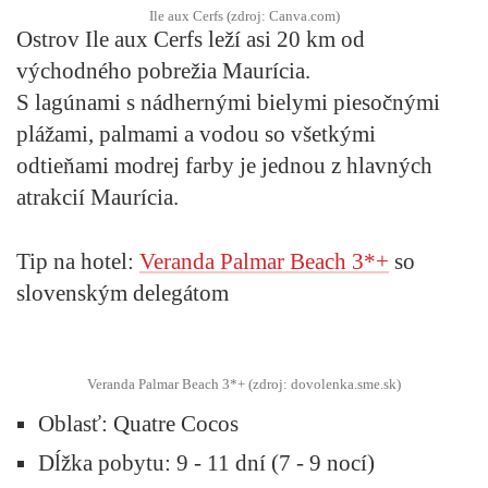
Ile aux Cerfs (zdroj: Canva.com)
Ostrov
Ile aux Cerfs
leží asi 20 km od
východného pobrežia
Maurícia
.
S lagúnami s nádhernými bielymi piesočnými
plážami, palmami a vodou so všetkými
odtieňami modrej farby je jednou z hlavných
atrakcií
Maurícia
.
Tip na hotel:
Veranda Palmar Beach 3*+
so
slovenským delegátom
Veranda Palmar Beach 3*+ (zdroj: dovolenka.sme.sk)
Oblasť:
Quatre Cocos
Dĺžka pobytu:
9 - 11 dní (7 - 9 nocí)