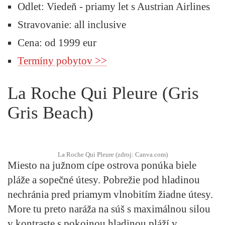
Odlet:
Viedeň -
priamy let s Austrian Airlines
Stravovanie:
all inclusive
Cena:
od 1999 eur
Termíny pobytov >>
La Roche Qui Pleure (Gris
Gris Beach)
La Roche Qui Pleure (zdroj: Canva.com)
Miesto na južnom cípe ostrova ponúka biele
pláže a sopečné útesy. Pobrežie pod hladinou
nechránia pred priamym vlnobitím žiadne útesy.
More tu preto naráža na súš s maximálnou silou
v kontraste s pokojnou hladinou pláží v