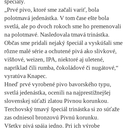
špeciály.
„Prvé pivo, ktoré sme začali variť, bola
polotmavá jedenástka. V tom čase ešte bola
svetlá, ale po dvoch rokoch sme ho premenovali
na polotmavé. Nasledovala tmavá trinástka.
Občas sme pridali nejaký špeciál a vyskúšali sme
rôzne malé série a ochutené pivá ako slivkové,
višňové, weizen, IPA, niektoré aj uletené,
napríklad čili rumba, čokoládové či nugátové,“
vyratúva Knapec.
Hneď prvé vyrobené pivo bavorského typu,
svetlá jedenástka, ocenili na najprestížnejšej
slovenskej súťaži zlatou Pivnou korunkou.
Terchovský tmavý špeciál trinástka si zo súťaže
zas odniesol bronzovú Pivnú korunku.
Všetky pivá spája jedno. Pri ich výrobe