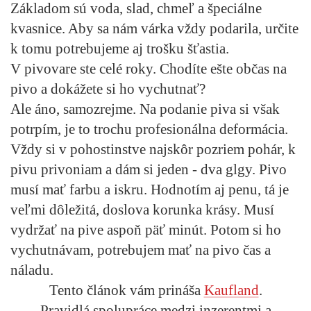
Základom sú voda, slad, chmeľ a špeciálne
kvasnice. Aby sa nám várka vždy podarila, určite
k tomu potrebujeme aj trošku šťastia.
V pivovare ste celé roky. Chodíte ešte občas na
pivo a dokážete si ho vychutnať?
Ale áno, samozrejme. Na podanie piva si však
potrpím, je to trochu profesionálna deformácia.
Vždy si v pohostinstve najskôr pozriem pohár, k
pivu privoniam a dám si jeden - dva glgy. Pivo
musí mať farbu a iskru. Hodnotím aj penu, tá je
veľmi dôležitá, doslova korunka krásy. Musí
vydržať na pive aspoň päť minút. Potom si ho
vychutnávam, potrebujem mať na pivo čas a
náladu.
Tento článok vám prináša
Kaufland
.
Pravidlá spolupráce medzi inzerentmi a