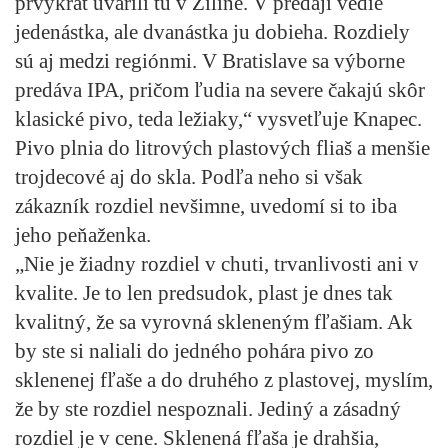
prvýkrát uvarili tu v Žiline. V predaji vedie
jedenástka, ale dvanástka ju dobieha. Rozdiely
sú aj medzi regiónmi. V Bratislave sa výborne
predáva IPA, pričom ľudia na severe čakajú skôr
klasické pivo, teda ležiaky,“ vysvetľuje Knapec.
Pivo plnia do litrových plastových fliaš a menšie
trojdecové aj do skla. Podľa neho si však
zákazník rozdiel nevšimne, uvedomí si to iba
jeho peňaženka.
„Nie je žiadny rozdiel v chuti, trvanlivosti ani v
kvalite. Je to len predsudok, plast je dnes tak
kvalitný, že sa vyrovná skleneným fľašiam. Ak
by ste si naliali do jedného pohára pivo zo
sklenenej fľaše a do druhého z plastovej, myslím,
že by ste rozdiel nespoznali. Jediný a zásadný
rozdiel je v cene. Sklenená fľaša je drahšia,