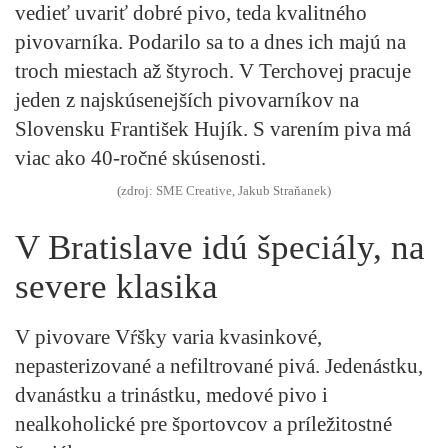
vedieť uvariť dobré pivo, teda kvalitného
pivovarníka. Podarilo sa to a dnes ich majú na
troch miestach až štyroch. V Terchovej pracuje
jeden z najskúsenejších pivovarníkov na
Slovensku František Hujík. S varením piva má
viac ako 40-ročné skúsenosti.
(zdroj: SME Creative, Jakub Straňanek)
V Bratislave idú špeciály, na
severe klasika
V pivovare Vŕšky varia kvasinkové,
nepasterizované a nefiltrované pivá. Jedenástku,
dvanástku a trinástku, medové pivo i
nealkoholické pre športovcov a príležitostné