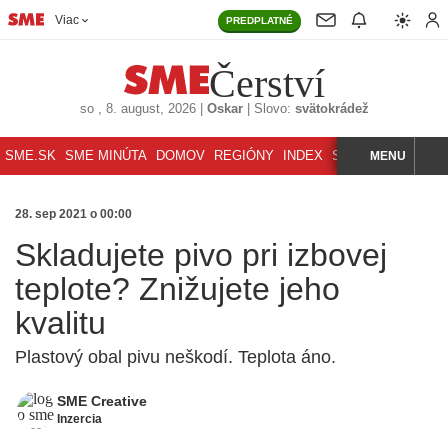
Viac
PREDPLATNÉ
Čerství
so
, 8. august, 2026
|
Oskar
|
Slovo:
svätokrádež
SME.SK
SME MINÚTA
DOMOV
REGIÓNY
INDEX
SVET
MENU
ŠPORT
K
HĽADAJ
28. sep 2021 o 00:00
Skladujete pivo pri izbovej
teplote? Znižujete jeho
kvalitu
Plastový obal pivu neškodí. Teplota áno.
SME Creative
Inzercia