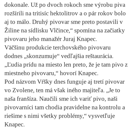
dokonale. Už po dvoch rokoch sme výrobu piva
rozšírili na tritisíc hektolitrov a o pár rokov bolo
aj to málo. Druhý pivovar sme preto postavili v
Žiline na sídlisku Vlčince,“ spomína na začiatky
pivovaru jeho manažér Juraj Knapec.
Väčšinu produkcie terchovského pivovaru
dodnes „skonzumuje“ vedľajšia reštaurácia.
„Ľudia prídu na miesto len preto, že je tam pivo z
miestneho pivovaru,“ hovorí Knapec.
Pod názvom Vŕšky dnes funguje aj tretí pivovar
vo Zvolene, ten má však iného majiteľa. „Je to
naša franšíza. Naučili sme ich variť pivo, naši
pivovarníci tam chodia pravidelne na kontrolu a
riešime s nimi všetky problémy,“ vysvetľuje
Knapec.