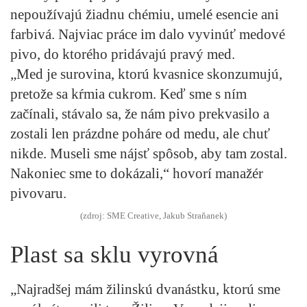
nepoužívajú žiadnu chémiu, umelé esencie ani
farbivá. Najviac práce im dalo vyvinúť medové
pivo, do ktorého pridávajú pravý med.
„Med je surovina, ktorú kvasnice skonzumujú,
pretože sa kŕmia cukrom. Keď sme s ním
začínali, stávalo sa, že nám pivo prekvasilo a
zostali len prázdne poháre od medu, ale chuť
nikde. Museli sme nájsť spôsob, aby tam zostal.
Nakoniec sme to dokázali,“ hovorí manažér
pivovaru.
(zdroj: SME Creative, Jakub Straňanek)
Plast sa sklu vyrovná
„Najradšej mám žilinskú dvanástku, ktorú sme