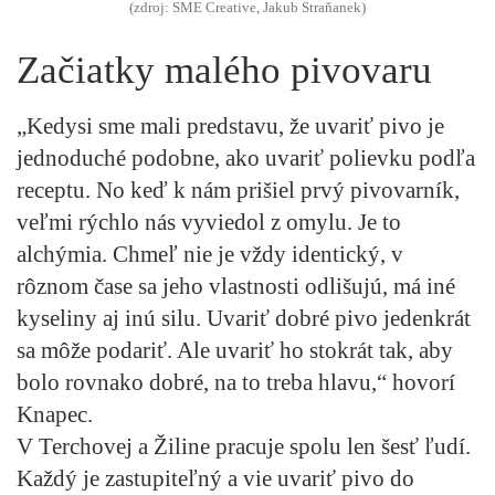
(zdroj: SME Creative, Jakub Straňanek)
Začiatky malého pivovaru
„Kedysi sme mali predstavu, že uvariť pivo je
jednoduché podobne, ako uvariť polievku podľa
receptu. No keď k nám prišiel prvý pivovarník,
veľmi rýchlo nás vyviedol z omylu. Je to
alchýmia. Chmeľ nie je vždy identický, v
rôznom čase sa jeho vlastnosti odlišujú, má iné
kyseliny aj inú silu. Uvariť dobré pivo jedenkrát
sa môže podariť. Ale uvariť ho stokrát tak, aby
bolo rovnako dobré, na to treba hlavu,“ hovorí
Knapec.
V Terchovej a Žiline pracuje spolu len šesť ľudí.
Každý je zastupiteľný a vie uvariť pivo do