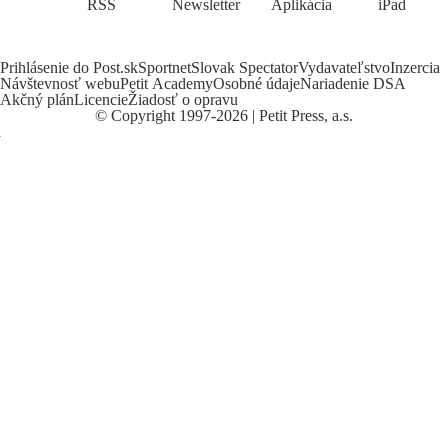
RSS
Newsletter
Aplikácia
iPad
Prihlásenie do Post.sk
Sportnet
Slovak Spectator
Vydavateľstvo
Inzercia
Návštevnosť webu
Petit Academy
Osobné údaje
Nariadenie DSA
Akčný plán
Licencie
Žiadosť o opravu
©
Copyright
1997-2026 | Petit Press, a.s.