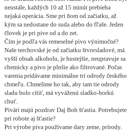
neustále, každých 10 až 15 minút prebieha
nejaká operácia. Sme pri ňom od začiatku, až
kým sa nedostane do suda alebo do fľaše. Jeden
človek je pri pive od a do zet.
Čím je podľa vás remeselné pivo výnimočné?
Naše terchovské je od začiatku štvorsladové, má
vyšší obsah alkoholu, je hustejšie, neupravuje sa
chemicky a pivo je plnšie ako filtrované. Počas
varenia pridávame minimálne tri odrody českého
chmeľu. Chmelíme ho tak, aby tam tie odrody
sladu bolo cítiť, má vyváženú sladko-horkú
chuť.
Pivári majú pozdrav Daj Boh šťastia. Potrebujete
pri robote aj šťastie?
Pri výrobe piva používame dary zeme, prírody.