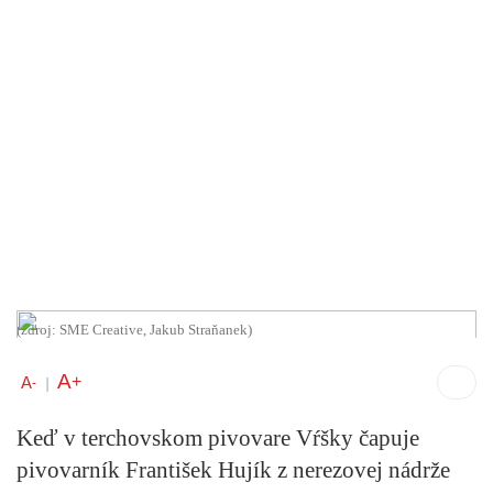
(zdroj: SME Creative, Jakub Straňanek)
A
+
A
-
|
Keď v terchovskom pivovare Vŕšky čapuje
pivovarník František Hujík z nerezovej nádrže