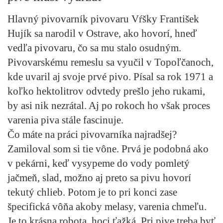
Hlavný pivovarník pivovaru Vŕšky František
Hujík sa narodil v Ostrave, ako hovorí, hneď
vedľa pivovaru, čo sa mu stalo osudným.
Pivovarskému remeslu sa vyučil v Topoľčanoch,
kde uvaril aj svoje prvé pivo. Písal sa rok 1971 a
koľko hektolitrov odvtedy prešlo jeho rukami,
by asi nik nezrátal. Aj po rokoch ho však proces
varenia piva stále fascinuje.
Čo máte na práci pivovarníka najradšej?
Zamiloval som si tie vône. Prvá je podobná ako
v pekárni, keď vysypeme do vody pomletý
jačmeň, slad, možno aj preto sa pivu hovorí
tekutý chlieb. Potom je to pri konci zase
špecifická vôňa akoby melasy, varenia chmeľu.
Je to krásna robota, hoci ťažká. Pri pive treba byť