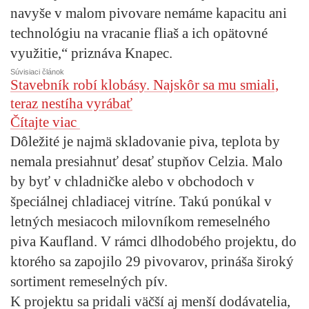
navyše v malom pivovare nemáme kapacitu ani
technológiu na vracanie fliaš a ich opätovné
využitie,“ priznáva Knapec.
Súvisiaci článok
Stavebník robí klobásy. Najskôr sa mu smiali,
teraz nestíha vyrábať
Čítajte viac
Dôležité je najmä skladovanie piva, teplota by
nemala presiahnuť desať stupňov Celzia. Malo
by byť v chladničke alebo v obchodoch v
špeciálnej chladiacej vitríne. Takú ponúkal v
letných mesiacoch milovníkom remeselného
piva Kaufland. V rámci dlhodobého projektu, do
ktorého sa zapojilo 29 pivovarov, prináša široký
sortiment remeselných pív.
K projektu sa pridali väčší aj menší dodávatelia,