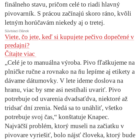
finálneho stavu, pričom celé to riadi hlavný
pivovarník. S prácou začínajú skoro ráno, kvôli
letným horúčavám niekedy aj o tretej.
Súvisiaci článok
Viete, čo jete, keď si kupujete pečivo dopečené v
predajni?
Čítajte viac
„Celé je to manuálna výroba. Pivo fľaškujeme na
plničke ručne a rovnako na ňu lepíme aj etikety a
dávame dátumovky. V lete ideme doslova na
hranu, viac by sme asi nestíhali uvariť. Pivo
potrebuje od uvarenia dvadsaťdva, niektoré až
tridsať dní zrenia. Nedá sa to unáhliť, všetko
potrebuje svoj čas,“ konštatuje Knapec.
Najväčší problém, ktorý museli na začiatku v
pivovare vyriešiť, bolo nájsť človeka, ktorý bude