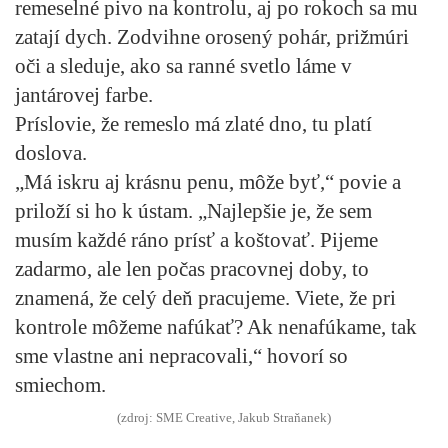
remeselné pivo na kontrolu, aj po rokoch sa mu
zatají dych. Zodvihne orosený pohár, prižmúri
oči a sleduje, ako sa ranné svetlo láme v
jantárovej farbe.
Príslovie, že remeslo má zlaté dno, tu platí
doslova.
„Má iskru aj krásnu penu, môže byť,“ povie a
priloží si ho k ústam. „Najlepšie je, že sem
musím každé ráno prísť a koštovať. Pijeme
zadarmo, ale len počas pracovnej doby, to
znamená, že celý deň pracujeme. Viete, že pri
kontrole môžeme nafúkať? Ak nenafúkame, tak
sme vlastne ani nepracovali,“ hovorí so
smiechom.
(zdroj: SME Creative, Jakub Straňanek)