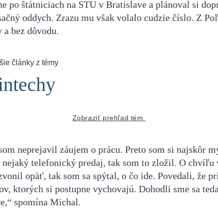
e po štátniciach na STU v Bratislave a plánoval si dop
ačný oddych. Zrazu mu však volalo cudzie číslo. Z Poľ
y a bez dôvodu.
šie články z témy
intechy
Zobraziť prehľad tém
som neprejavil záujem o prácu. Preto som si najskôr my
n nejaký telefonický predaj, tak som to zložil. O chvíľu
zvonil opäť, tak som sa spýtal, o čo ide. Povedali, že p
ov, ktorých si postupne vychovajú. Dohodli sme sa ted
e,“ spomína Michal.