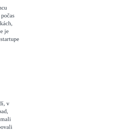
ncu
a počas
pkách,
e je
startupe
í, v
pad,
 mali
bovali