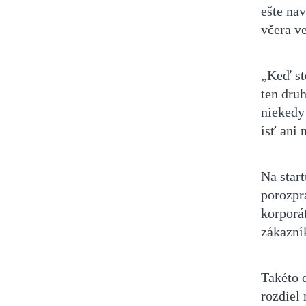
ešte nav
včera ve
„Keď st
ten druh
niekedy
ísť ani 
Na star
porozprá
korporát
zákazní
Takéto 
rozdiel