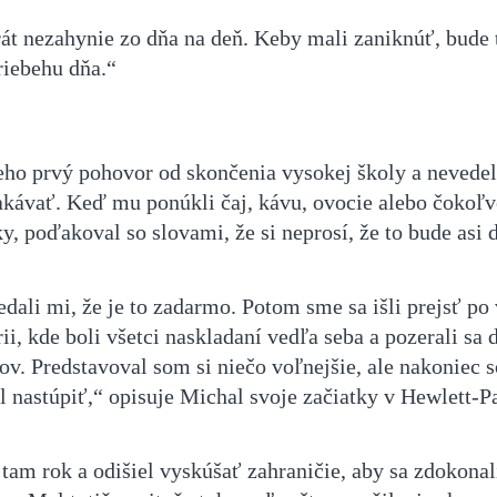
át nezahynie zo dňa na deň. Keby mali zaniknúť, bude t
riebehu dňa.“
jeho prvý pohovor od skončenia vysokej školy a nevedel
akávať. Keď mu ponúkli čaj, kávu, ovocie alebo čokoľv
, poďakoval so slovami, že si neprosí, že to bude asi 
dali mi, že je to zadarmo. Potom sme sa išli prejsť po
ii, kde boli všetci naskladaní vedľa seba a pozerali sa 
ov. Predstavoval som si niečo voľnejšie, ale nakoniec 
l nastúpiť,“ opisuje Michal svoje začiatky v Hewlett-P
tam rok a odišiel vyskúšať zahraničie, aby sa zdokonal