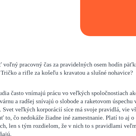
 voľný pracovný čas za pravidelných osem hodín päťk
Tričko a rifle za košeľu s kravatou a slušné nohavice?
udia často vnímajú prácu vo veľkých spoločnostiach a
tvárnu a radšej snívajú o slobode a raketovom úspechu 
. Svet veľkých korporácií síce má svoje pravidlá, vie v
 to, čo nedokáže žiadne iné zamestnanie. Platí to aj o
ch, len s tým rozdielom, že v nich to s pravidlami veľ
ňajú.