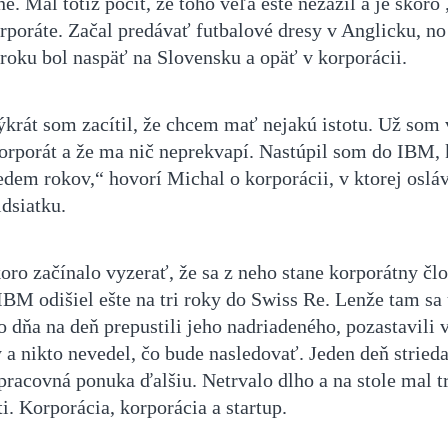
ne. Mal totiž pocit, že toho veľa ešte nezažil a je skoro
orporáte. Začal predávať futbalové dresy v Anglicku, no
roku bol naspäť na Slovensku a opäť v korporácii.
ýkrát som zacítil, že chcem mať nejakú istotu. Už som 
korporát a že ma nič neprekvapí. Nastúpil som do IBM,
edem rokov,“ hovorí Michal o korporácii, v ktorej osláv
idsiatku.
oro začínalo vyzerať, že sa z neho stane korporátny čl
IBM odišiel ešte na tri roky do Swiss Re. Lenže tam sa 
 dňa na deň prepustili jeho nadriadeného, pozastavili 
 a nikto nevedel, čo bude nasledovať. Jeden deň stried
pracovná ponuka ďalšiu. Netrvalo dlho a na stole mal tr
. Korporácia, korporácia a startup.