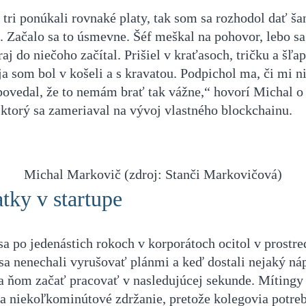
 tri ponúkali rovnaké platy, tak som sa rozhodol dať ša
u. Začalo sa to úsmevne. Šéf meškal na pohovor, lebo s
aj do niečoho začítal. Prišiel v kraťasoch, tričku a šľa
a som bol v košeli a s kravatou. Podpichol ma, či mi ni
 povedal, že to nemám brať tak vážne,“ hovorí Michal o 
 ktorý sa zameriaval na vývoj vlastného blockchainu.
Michal Markovič (zdroj: Stanči Markovičová)
tky v startupe
a po jedenástich rokoch v korporátoch ocitol v prostred
sa nenechali vyrušovať plánmi a keď dostali nejaký ná
a ňom začať pracovať v nasledujúcej sekunde. Mítingy
la niekoľkominútové zdržanie, pretože kolegovia potre