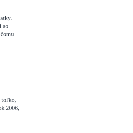
iatky.
i so
a čomu
 toľko,
ok 2006,