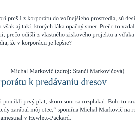
orí prešli z korporátu do voľnejšieho prostredia, sú des
 však aj takí, ktorých láka opačný smer. Prečo to vzdal
mi, prečo odišli z vlastného ziskového projektu a vďak
dia, že v korporácii je lepšie?
Michal Markovič (zdroj: Stanči Markovičová)
rporátu k predávaniu dresov
ponúkli prvý plat, skoro som sa rozplakal. Bolo to raz
tedy zarábal môj otec,“ spomína Michal Markovič na r
zamestnal v Hewlett-Packard.