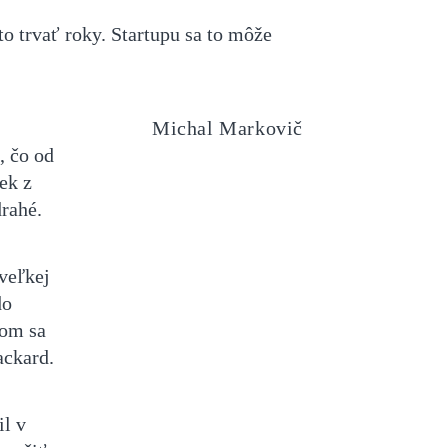
o trvať roky. Startupu sa to môže
Michal Markovič
, čo od
ek z
drahé.
 veľkej
do
som sa
ackard.
il v