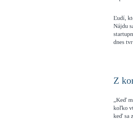
Ľudí, kt
Nájdu sa
startup
dnes tvr
Z ko
„Keď mi 
koľko v
keď sa 