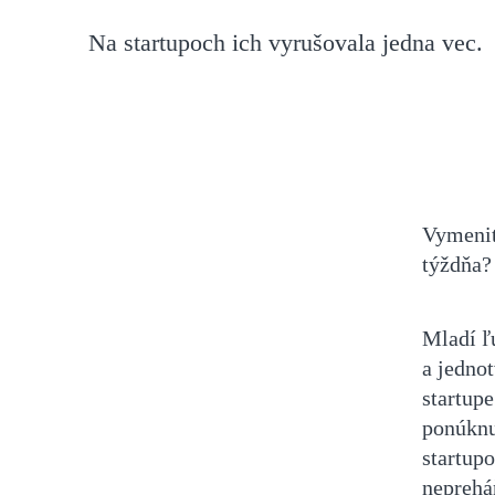
Na startupoch ich vyrušovala jedna vec.
Vymeniť
týždňa? 
Mladí ľ
a jedno
startupe
ponúknuť
startupo
neprehá