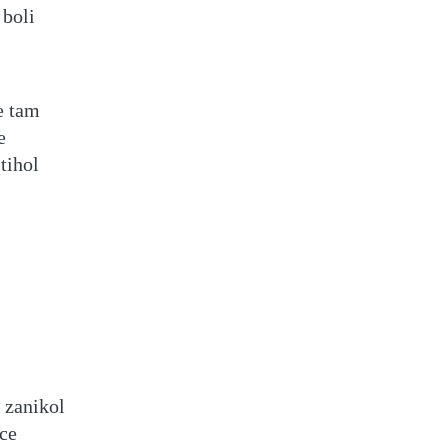
 boli
e tam
e
tihol
 zanikol
ce