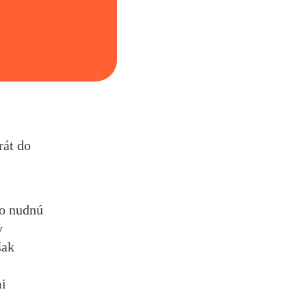
rát do
ko nudnú
v
šak
mi