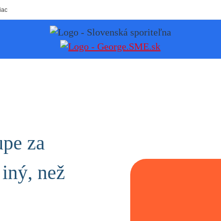
iac
upe za
iný, než