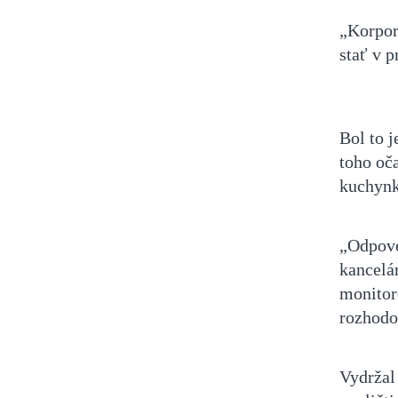
„Korpor
stať v p
Bol to 
toho oč
kuchynky
„Odpove
kancelár
monitor
rozhodo
Vydržal 