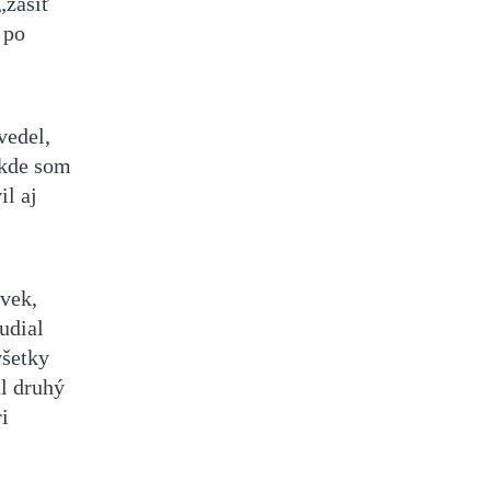
 „zašiť
 po
vedel,
 kde som
il aj
ovek,
udial
všetky
al druhý
i