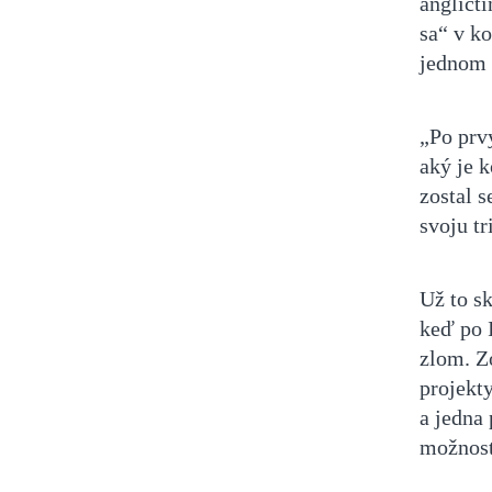
angličti
sa“ v k
jednom 
„Po prv
aký je 
zostal s
svoju tr
Už to sk
keď po 
zlom. Zo
projekty
a jedna 
možnosti