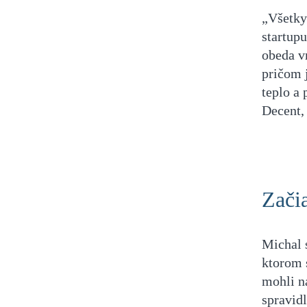
„Všetky
startup
obeda vr
pričom j
teplo a
Decent,
Začia
Michal s
ktorom 
mohli n
spravid