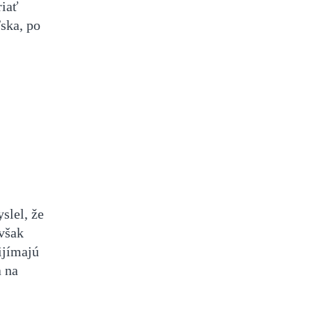
riať
ska, po
slel, že
 však
rijímajú
a na