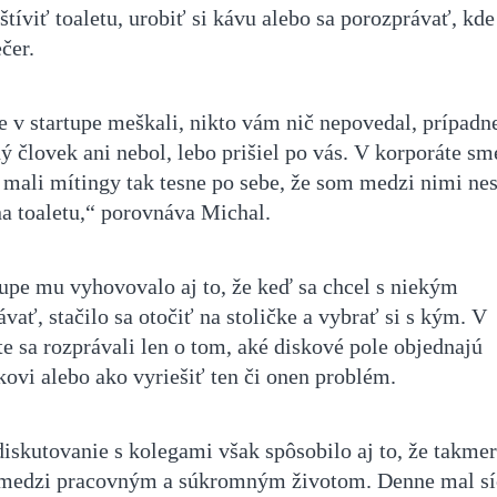
štíviť toaletu, urobiť si kávu alebo sa porozprávať, kde
čer.
e v startupe meškali, nikto vám nič nepovedal, prípadn
ý človek ani nebol, lebo prišiel po vás. V korporáte sm
 mali mítingy tak tesne po sebe, že som medzi nimi nes
na toaletu,“ porovnáva Michal.
tupe mu vyhovovalo aj to, že keď sa chcel s niekým
vať, stačilo sa otočiť na stoličke a vybrať si s kým. V
e sa rozprávali len o tom, aké diskové pole objednajú
kovi alebo ako vyriešiť ten či onen problém.
diskutovanie s kolegami však spôsobilo aj to, že takmer
 medzi pracovným a súkromným životom. Denne mal sí