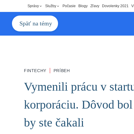
Správy
Služby
Počasie
Blogy
Zľavy
Dovolenky 2021
V
Späť na témy
|
FINTECHY
PRÍBEH
Vymenili prácu v start
korporáciu. Dôvod bol 
by ste čakali