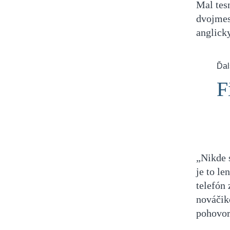
Mal tesn
dvojmes
anglick
Ďal
F
„Nikde 
je to le
telefón 
nováčik
pohovor