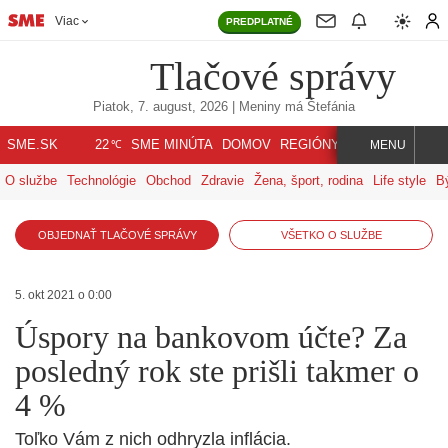
Viac
PREDPLATNÉ
Tlačové správy
Piatok, 7. august, 2026
| Meniny má
Štefánia
℃
SME.SK
SME MINÚTA
DOMOV
REGIÓNY
INDEX
SVET
22
MENU
O službe
Technológie
Obchod
Zdravie
Žena, šport, rodina
Life style
B
OBJEDNAŤ TLAČOVÉ SPRÁVY
VŠETKO O SLUŽBE
5. okt 2021 o 0:00
Úspory na bankovom účte? Za
posledný rok ste prišli takmer o
4 %
Toľko Vám z nich odhryzla inflácia.