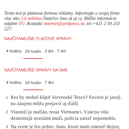
Tento text je platenou formou reklamy. Informujte o svojej firme
viac ako
2,6 milióna
čitateľov Sme.sk aj vy. Bližšie informácie
nájdete
TU
. Kontakt:
internet@petitpress.sk
; tel:+421 2 59 233
227.
NAJČÍTANEJŠIE TLAČOVÉ SPRÁVY
4 hodiny
3 dni
7 dní
24 hodín
NAJČÍTANEJŠIE SPRÁVY NA SME
4 hodiny
7 dní
24 hodín
Kto by mohol kúpiť slovenské Tesco? Favorit je jasný,
1
no záujem môžu prejaviť aj ďalší
Vlastnil ju mafián, teraz Vietnamci. Vzácnu vilu
2
demontujú neznámi muži, polícia zatiaľ nepomohla
Na svete je len jedno: Auto, ktoré malo zmeniť dejiny,
3