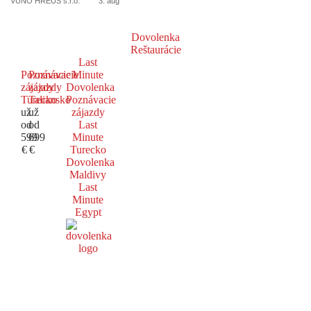
VUNO HREUS s.r.o.
3. aug
Dovolenka
Reštaurácie
Last
Poznávacie
Poznávacie
Minute
zájazdy
zájazdy
Dovolenka
Turecko
Taliansko
Poznávacie
už
už
zájazdy
od
od
Last
599
699
Minute
€
€
Turecko
Dovolenka
Maldivy
Last
Minute
Egypt