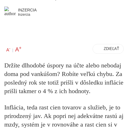
INZERCIA
Inzercia
+
A
-
ZDIEĽAŤ
A
|
Držíte dlhodobé úspory na účte alebo nebodaj
doma pod vankúšom? Robíte veľkú chybu. Za
posledný rok ste totiž prišli v dôsledku inflácie
prišli takmer o 4 % z ich hodnoty.
Inflácia, teda rast cien tovarov a služieb, je to
prirodzený jav. Ak popri nej adekvátne rastú aj
mzdy, systém je v rovnováhe a rast cien si v