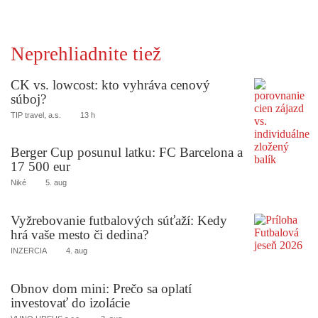
Neprehliadnite tiež
CK vs. lowcost: kto vyhráva cenový
súboj?
TIP travel, a.s.
13 h
Berger Cup posunul latku: FC Barcelona a
17 500 eur
Niké
5. aug
Vyžrebovanie futbalových súťaží: Kedy
hrá vaše mesto či dedina?
INZERCIA
4. aug
Obnov dom mini: Prečo sa oplatí
investovať do izolácie