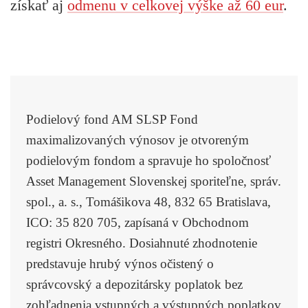
získať aj
odmenu v celkovej výške až 60 eur
.
Podielový fond AM SLSP Fond
maximalizovaných výnosov je otvoreným
podielovým fondom a spravuje ho spoločnosť
Asset Management Slovenskej sporiteľne, správ.
spol., a. s., Tomášikova 48, 832 65 Bratislava,
ICO: 35 820 705, zapísaná v Obchodnom
registri Okresného. Dosiahnuté zhodnotenie
predstavuje hrubý výnos očistený o
správcovský a depozitársky poplatok bez
zohľadnenia vstupných a výstupných poplatkov