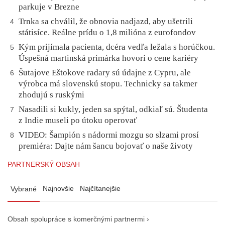
parkuje v Brezne
Trnka sa chválil, že obnovia nadjazd, aby ušetrili
4
státisíce. Reálne prídu o 1,8 milióna z eurofondov
Kým prijímala pacienta, dcéra vedľa ležala s horúčkou.
5
Úspešná martinská primárka hovorí o cene kariéry
Šutajove Eštokove radary sú údajne z Cypru, ale
6
výrobca má slovenskú stopu. Technicky sa takmer
zhodujú s ruskými
Nasadili si kukly, jeden sa spýtal, odkiaľ sú. Študenta
7
z Indie museli po útoku operovať
VIDEO: Šampión s nádormi mozgu so slzami prosí
8
premiéra: Dajte nám šancu bojovať o naše životy
PARTNERSKÝ OBSAH
Najnovšie
Najčítanejšie
Vybrané
Obsah spolupráce s komerčnými partnermi ›