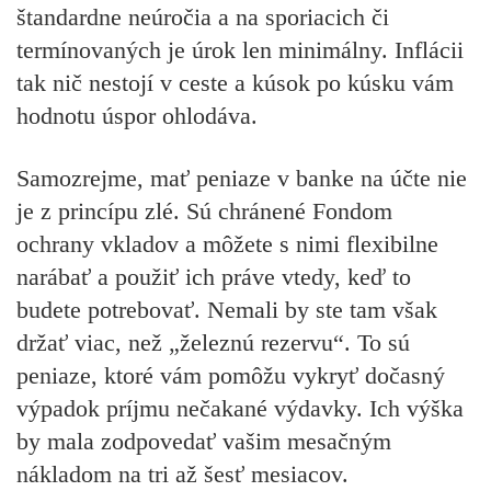
štandardne neúročia a na sporiacich či
termínovaných je úrok len minimálny. Inflácii
tak nič nestojí v ceste a kúsok po kúsku vám
hodnotu úspor ohlodáva.
Samozrejme, mať peniaze v banke na účte nie
je z princípu zlé. Sú chránené Fondom
ochrany vkladov a môžete s nimi flexibilne
narábať a použiť ich práve vtedy, keď to
budete potrebovať. Nemali by ste tam však
držať viac, než „železnú rezervu“. To sú
peniaze, ktoré vám pomôžu vykryť dočasný
výpadok príjmu nečakané výdavky. Ich výška
by mala zodpovedať vašim mesačným
nákladom na tri až šesť mesiacov.