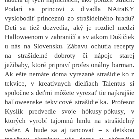
Podarí sa princovi z divadla NAtraKY
vyslobodiť princeznú zo strašidelného hradu?
Deti sa tiež dozvedia, aký je rozdiel medzi
Halloweenom v zahraničí a sviatkom Dušičiek
u nás na Slovensku. Zábavu ochutia recepty
na strašidelné dobroty či nápoje starej
ježibaby, ktoré pripraví profesionálny barman.
Ak ešte nemáte doma vyrezané strašidielko z
tekvice, v kreatívnych dielňach Talentus si
spoločne s deťmi môžete vyrezať tie najkrajšie
halloweenske tekvicové strašidielka. Profesor
Kyslík predvedie svoje hókusy-pókusy, v
ktorých vyrobí tajomnú hmlu na strašidelný
večer. A bude sa aj tancovať – s detskou