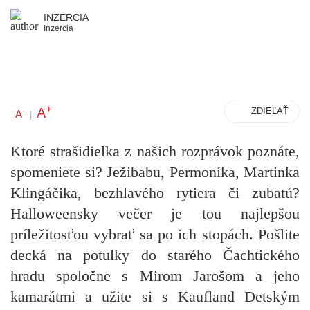
INZERCIA
Inzercia
+
A
-
ZDIEĽAŤ
A
|
Ktoré strašidielka z našich rozprávok poznáte,
spomeniete si? Ježibabu, Permoníka, Martinka
Klingáčika, bezhlavého rytiera či zubatú?
Halloweensky večer je tou najlepšou
príležitosťou vybrať sa po ich stopách. Pošlite
decká na potulky do starého Čachtického
hradu spoločne s Mirom Jarošom a jeho
kamarátmi a užite si
s Kaufland Detským