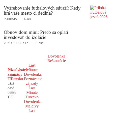
Vyžrebovanie futbalových súťaží: Kedy
hrá vaše mesto či dedina?
INZERCIA
4. aug
Obnov dom mini: Prečo sa oplatí
investovať do izolácie
VUNO HREUS s.r.o.
3. aug
Dovolenka
Reštaurácie
Last
Poznávacie
Poznávacie
Minute
zájazdy
zájazdy
Dovolenka
Taliansko
Turecko
Poznávacie
už
už
zájazdy
od
od
Last
699
599
Minute
€
€
Turecko
Dovolenka
Maldivy
Last