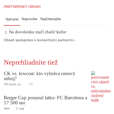
PARTNERSKÝ OBSAH
Najnovšie
Najčítanejšie
Vybrané
Na dovolenku stačí zbaliť kufor
Obsah spolupráce s komerčnými partnermi ›
Neprehliadnite tiež
CK vs. lowcost: kto vyhráva cenový
súboj?
TIP travel, a.s.
7 h
Berger Cup posunul latku: FC Barcelona a
17 500 eur
Niké
5. aug