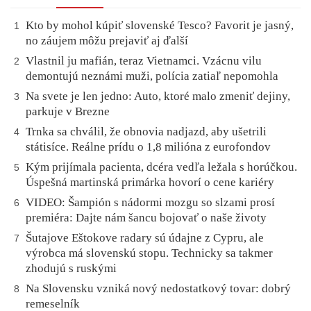
Kto by mohol kúpiť slovenské Tesco? Favorit je jasný,
1
no záujem môžu prejaviť aj ďalší
Vlastnil ju mafián, teraz Vietnamci. Vzácnu vilu
2
demontujú neznámi muži, polícia zatiaľ nepomohla
Na svete je len jedno: Auto, ktoré malo zmeniť dejiny,
3
parkuje v Brezne
Trnka sa chválil, že obnovia nadjazd, aby ušetrili
4
státisíce. Reálne prídu o 1,8 milióna z eurofondov
Kým prijímala pacienta, dcéra vedľa ležala s horúčkou.
5
Úspešná martinská primárka hovorí o cene kariéry
VIDEO: Šampión s nádormi mozgu so slzami prosí
6
premiéra: Dajte nám šancu bojovať o naše životy
Šutajove Eštokove radary sú údajne z Cypru, ale
7
výrobca má slovenskú stopu. Technicky sa takmer
zhodujú s ruskými
Na Slovensku vzniká nový nedostatkový tovar: dobrý
8
remeselník