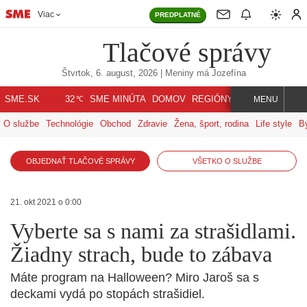
Viac
PREDPLATNÉ
Tlačové správy
Štvrtok, 6. august, 2026
| Meniny má
Jozefína
℃
SME.SK
SME MINÚTA
DOMOV
REGIÓNY
INDEX
SVET
32
MENU
O službe
Technológie
Obchod
Zdravie
Žena, šport, rodina
Life style
B
OBJEDNAŤ TLAČOVÉ SPRÁVY
VŠETKO O SLUŽBE
21. okt 2021 o 0:00
Vyberte sa s nami za strašidlami.
Žiadny strach, bude to zábava
Máte program na Halloween? Miro Jaroš sa s
deckami vydá po stopách strašidiel.