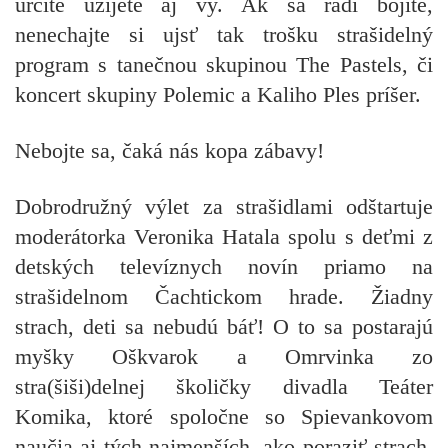
určite užijete aj vy. Ak sa radi bojíte,
nenechajte si ujsť tak trošku strašidelný
program s tanečnou skupinou The Pastels, či
koncert skupiny Polemic a Kaliho Ples príšer.
Nebojte sa, čaká nás kopa zábavy!
Dobrodružný výlet za strašidlami odštartuje
moderátorka Veronika Hatala spolu s deťmi z
detských televíznych novín priamo na
strašidelnom Čachtickom hrade. Žiadny
strach, deti sa nebudú báť! O to sa postarajú
myšky Oškvarok a Omrvinka zo
stra(šiši)delnej školičky divadla Teáter
Komika, ktoré spoločne so Spievankovom
naučia aj tých najmenších, ako poraziť strach.