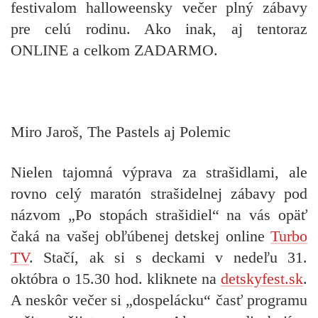
festivalom halloweensky večer plný zábavy
pre celú rodinu.
Ako inak, aj tentoraz
ONLINE a celkom ZADARMO.
Miro Jaroš, The Pastels aj Polemic
Nielen tajomná výprava za strašidlami, ale
rovno celý maratón strašidelnej zábavy pod
názvom „Po stopách strašidiel“ na vás opäť
čaká
na vašej obľúbenej detskej online
Turbo
TV
.
Stačí, ak si s deckami
v nedeľu 31.
októbra o 15.30 hod. kliknete na
detskyfest.sk
.
A neskôr večer si „dospelácku“ časť programu