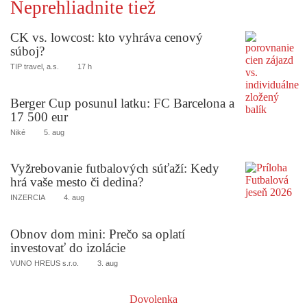
Neprehliadnite tiež
CK vs. lowcost: kto vyhráva cenový
súboj?
TIP travel, a.s.
17 h
Berger Cup posunul latku: FC Barcelona a
17 500 eur
Niké
5. aug
Vyžrebovanie futbalových súťaží: Kedy
hrá vaše mesto či dedina?
INZERCIA
4. aug
Obnov dom mini: Prečo sa oplatí
investovať do izolácie
VUNO HREUS s.r.o.
3. aug
Dovolenka