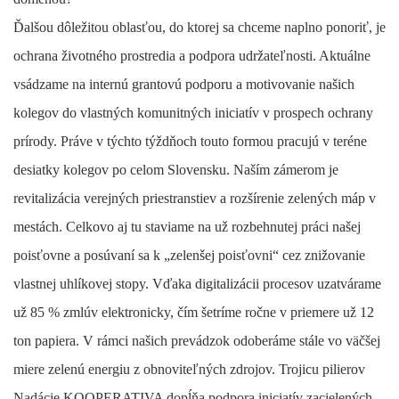
Ďalšou dôležitou oblasťou, do ktorej sa chceme naplno ponoriť, je
ochrana životného prostredia a podpora udržateľnosti. Aktuálne
vsádzame na internú grantovú podporu a motivovanie našich
kolegov do vlastných komunitných iniciatív v prospech ochrany
prírody. Práve v týchto týždňoch touto formou pracujú v teréne
desiatky kolegov po celom Slovensku. Naším zámerom je
revitalizácia verejných priestranstiev a rozšírenie zelených máp v
mestách. Celkovo aj tu staviame na už rozbehnutej práci našej
poisťovne a posúvaní sa k „zelenšej poisťovni“ cez znižovanie
vlastnej uhlíkovej stopy. Vďaka digitalizácii procesov uzatvárame
už 85 % zmlúv elektronicky, čím šetríme ročne v priemere už 12
ton papiera. V rámci našich prevádzok odoberáme stále vo väčšej
miere zelenú energiu z obnoviteľných zdrojov. Trojicu pilierov
Nadácie KOOPERATIVA dopĺňa podpora iniciatív zacielených