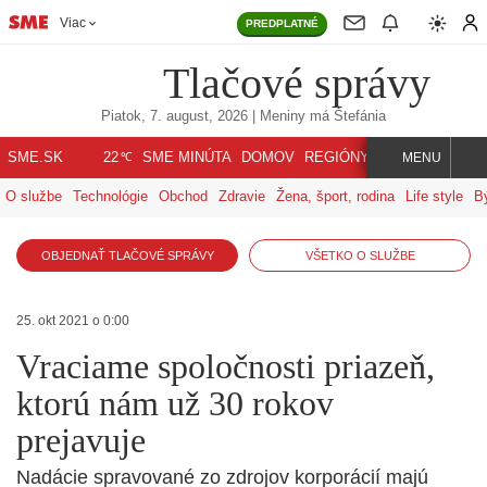
Viac
PREDPLATNÉ
Tlačové správy
Piatok, 7. august, 2026
| Meniny má
Štefánia
℃
SME.SK
SME MINÚTA
DOMOV
REGIÓNY
INDEX
SVET
22
MENU
O službe
Technológie
Obchod
Zdravie
Žena, šport, rodina
Life style
B
OBJEDNAŤ TLAČOVÉ SPRÁVY
VŠETKO O SLUŽBE
25. okt 2021 o 0:00
Vraciame spoločnosti priazeň,
ktorú nám už 30 rokov
prejavuje
Nadácie spravované zo zdrojov korporácií majú