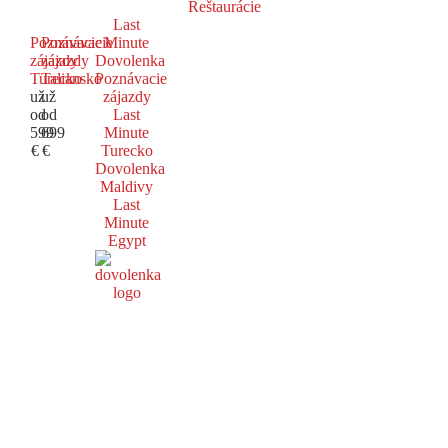
Reštaurácie
Last
Poznávacie
Poznávacie
Minute
zájazdy
zájazdy
Dovolenka
Turecko
Taliansko
Poznávacie
už
už
zájazdy
od
od
Last
599
699
Minute
€
€
Turecko
Dovolenka
Maldivy
Last
Minute
Egypt