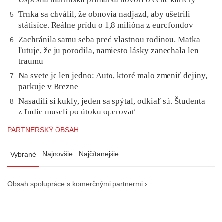
Trnka sa chválil, že obnovia nadjazd, aby ušetrili
5
státisíce. Reálne prídu o 1,8 milióna z eurofondov
Zachránila samu seba pred vlastnou rodinou. Matka
6
ľutuje, že ju porodila, namiesto lásky zanechala len
traumu
Na svete je len jedno: Auto, ktoré malo zmeniť dejiny,
7
parkuje v Brezne
Nasadili si kukly, jeden sa spýtal, odkiaľ sú. Študenta
8
z Indie museli po útoku operovať
PARTNERSKÝ OBSAH
Najnovšie
Najčítanejšie
Vybrané
Obsah spolupráce s komerčnými partnermi ›