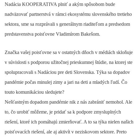
Nadácia KOOPERATIVA plniť a akým spôsobom bude
nadväzovať partnerstvá v rámci ekosystému slovenského tretieho
sektora, sme sa rozprávali s generálnym riaditeľom a predsedom
predstavenstva poisťovne Vladimírom Bakešom.
Značka vašej poisťovne sa v ostatných dňoch v médiách skloňuje
v súvislosti s podporou užitočnej prieskumnej štúdie, na ktorej ste
spolupracovali s Nadáciou pre deti Slovenska. Týka sa dopadov
pandémie počas minulej zimy a jari na deti a mladých ľudí. Čo
touto komunikáciou sledujete?
Nešťastným dopadom pandémie nik z nás zabrániť nemohol. Ale
to, čo urobiť môžeme, je pridať sa k podpore zmysluplných
riešení, ktoré ich pomáhajú zmierňovať. A to sa týka nielen našich
poisťovacích riešení, ale aj aktivít v neziskovom sektore. Preto