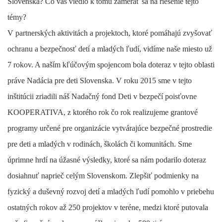
Slovenska? Čo vás viedlo k tomu zamerať sa na riešenie tejto
témy?
V partnerských aktivitách a projektoch, ktoré pomáhajú zvyšovať
ochranu a bezpečnosť detí a mladých ľudí, vidíme naše miesto už
7 rokov. A naším kľúčovým spojencom bola doteraz v tejto oblasti
práve Nadácia pre deti Slovenska. V roku 2015 sme v tejto
inštitúcii zriadili náš Nadačný fond Deti v bezpečí poisťovne
KOOPERATIVA, z ktorého rok čo rok realizujeme grantové
programy určené pre organizácie vytvárajúce bezpečné prostredie
pre deti a mladých v rodinách, školách či komunitách. Sme
úprimne hrdí na úžasné výsledky, ktoré sa nám podarilo doteraz
dosiahnuť naprieč celým Slovenskom. Zlepšiť podmienky na
fyzický a duševný rozvoj detí a mladých ľudí pomohlo v priebehu
ostatných rokov až 250 projektov v teréne, medzi ktoré putovala