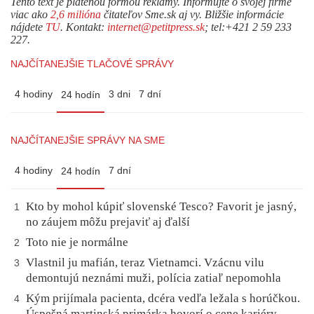
Tento text je platenou formou reklamy. Informujte o svojej firme
viac ako
2,6 milióna
čitateľov Sme.sk aj vy. Bližšie informácie
nájdete
TU
. Kontakt:
internet@petitpress.sk
; tel:+421 2 59 233
227.
NAJČÍTANEJŠIE TLAČOVÉ SPRÁVY
4 hodiny
3 dni
7 dní
24 hodín
NAJČÍTANEJŠIE SPRÁVY NA SME
4 hodiny
7 dní
24 hodín
Kto by mohol kúpiť slovenské Tesco? Favorit je jasný,
1
no záujem môžu prejaviť aj ďalší
Toto nie je normálne
2
Vlastnil ju mafián, teraz Vietnamci. Vzácnu vilu
3
demontujú neznámi muži, polícia zatiaľ nepomohla
Kým prijímala pacienta, dcéra vedľa ležala s horúčkou.
4
Úspešná martinská primárka hovorí o cene kariéry