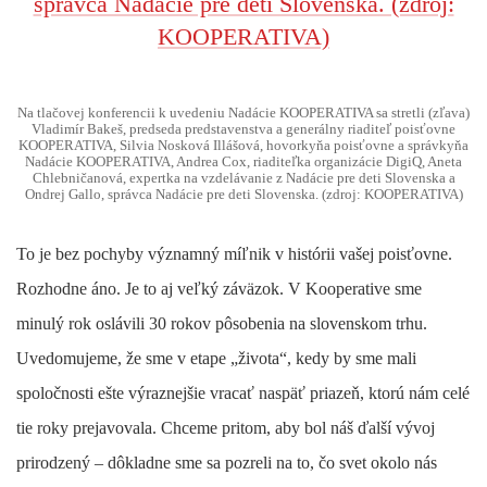
Na tlačovej konferencii k uvedeniu Nadácie KOOPERATIVA sa stretli (zľava)
Vladimír Bakeš, predseda predstavenstva a generálny riaditeľ poisťovne
KOOPERATIVA, Silvia Nosková Illášová, hovorkyňa poisťovne a správkyňa
Nadácie KOOPERATIVA, Andrea Cox, riaditeľka organizácie DigiQ, Aneta
Chlebničanová, expertka na vzdelávanie z Nadácie pre deti Slovenska a
Ondrej Gallo, správca Nadácie pre deti Slovenska. (zdroj: KOOPERATIVA)
To je bez pochyby významný míľnik v histórii vašej poisťovne.
Rozhodne áno. Je to aj veľký záväzok. V Kooperative sme
minulý rok oslávili 30 rokov pôsobenia na slovenskom trhu.
Uvedomujeme, že sme v etape „života“, kedy by sme mali
spoločnosti ešte výraznejšie vracať naspäť priazeň, ktorú nám celé
tie roky prejavovala. Chceme pritom, aby bol náš ďalší vývoj
prirodzený – dôkladne sme sa pozreli na to, čo svet okolo nás