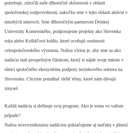
potrebuje, zúročili naše dlhoročné skúsenosti v oblasti
spoločenskej zodpovednosti, nakoľko sme v tejto oblasti aktívni v
mnohých smeroch. Sme dlhoročným partnerom Detskej
Univerzity Komenského, podporujeme projekty ako Slovenka
roka alebo Krištáľové krídlo, ktoré oceňujú osobnosti
celospoločenského významu. Našou víziou je, aby sme sa ako
nadácia stali prospešným článkom, ktorý si nájde svoje miesto v
rámci spoločného ekosystému podpory neziskového sektora na
Slovensku. Chceme pomáhať riešiť témy, ktoré nám dávajú
zmysel.
Každá nadácia si definuje svoj program. Ako je tomu vo vašom
prípade?
Našou novovzniknutou nadáciou pokračujeme aj naďalej v plnení