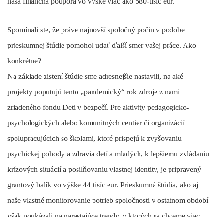
naša finančná podpora vo výške viac ako 580-tisíc eur.
Spomínali ste, že práve najnovší spoločný počin v podobe
prieskumnej štúdie pomohol udať ďalší smer vašej práce. Ako
konkrétne?
Na základe zistení štúdie sme adresnejšie nastavili, na aké
projekty poputujú tento „pandemický“ rok zdroje z nami
zriadeného fondu Deti v bezpečí. Pre aktivity pedagogicko-
psychologických alebo komunitných centier či organizácií
spolupracujúcich so školami, ktoré prispejú k zvyšovaniu
psychickej pohody a zdravia detí a mladých, k lepšiemu zvládaniu
krízových situácií a posilňovaniu vlastnej identity, je pripravený
grantový balík vo výške 44-tisíc eur. Prieskumná štúdia, ako aj
naše vlastné monitorovanie potrieb spoločnosti v ostatnom období
však poukázali na narastajúce trendy, v ktorých sa chceme viac