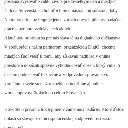
poslania zvyšovať kvalitu života predovšetkým detí a mladých
ľudí na Slovensku a chrániť ich pred nástrahami súčasnej doby.
Na tomto princípe funguje jeden z troch nových pilierov nadačnej
práce – podpora vzdelávacích aktivít.
Aktuálnou prioritou sa pre nás stáva téma digitálneho občianstva.
V spolupráci s naším partnerom, organizáciou DigiQ, chceme
mladých ľudí viesť k tomu, aby získavali nadhľad v online
priestore a dokázali správne vyhodnocovať obsah, ktorý vidia. S
cieľom podnecovať bezpečné a zodpovedné správanie vo
virtuálnom svete sme už rozbehli sériu offline aj online
workshopov na školách po celom Slovensku.
Hovoríte o prvom z troch pilierov zamerania nadácie. Ktoré ďalšie
oblasti sa stávajú v rámci spoločenskej zodpovednosti vašou
doménou?