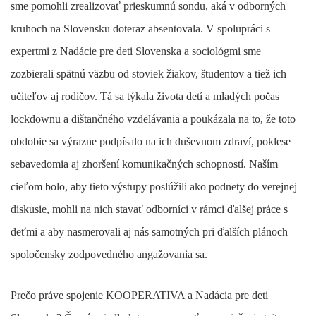
sme pomohli zrealizovať prieskumnú sondu, aká v odborných
kruhoch na Slovensku doteraz absentovala. V spolupráci s
expertmi z Nadácie pre deti Slovenska a sociológmi sme
zozbierali spätnú väzbu od stoviek žiakov, študentov a tiež ich
učiteľov aj rodičov. Tá sa týkala života detí a mladých počas
lockdownu a dištančného vzdelávania a poukázala na to, že toto
obdobie sa výrazne podpísalo na ich duševnom zdraví, poklese
sebavedomia aj zhoršení komunikačných schopností. Naším
cieľom bolo, aby tieto výstupy poslúžili ako podnety do verejnej
diskusie, mohli na nich stavať odborníci v rámci ďalšej práce s
deťmi a aby nasmerovali aj nás samotných pri ďalších plánoch
spoločensky zodpovedného angažovania sa.
Prečo práve spojenie KOOPERATIVA a Nadácia pre deti