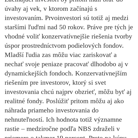
úvahy aj vek, v ktorom začínajú s
investovaním. Prvoinvestori sú totiž aj medzi
staršími ľuďmi nad 50 rokov. Práve pre tých je
vhodné voliť konzervatívnejšie riešenia tvorby
úspor prostredníctvom podielových fondov.
Mladší ľudia zas môžu viac zariskovať a
nechať svoje peniaze pracovať dlhodobo aj v
dynamickejších fondoch. Konzervatívnejším
riešením pre investorov, ktorý si svet
investovania chcú najprv obzrieť, môžu byť aj
realitné fondy. Poslúžiť pritom môžu aj ako
náhrada
priameho investovania do
nehnuteľností.
Ich hodnota totiž významne
rastie – medziročne podľa NBS zdraželi v
priemere o takmer 19 percent. Preto na kúpu