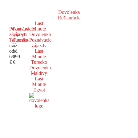
Dovolenka
Reštaurácie
Last
Poznávacie
Poznávacie
Minute
zájazdy
zájazdy
Dovolenka
Taliansko
Turecko
Poznávacie
už
už
zájazdy
od
od
Last
699
599
Minute
€
€
Turecko
Dovolenka
Maldivy
Last
Minute
Egypt