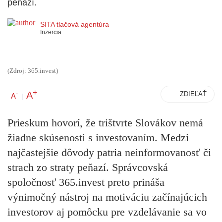
peňazí.
SITA tlačová agentúra
Inzercia
(Zdroj: 365.invest)
+
A
-
ZDIEĽAŤ
A
|
Prieskum hovorí, že trištvrte Slovákov nemá
žiadne skúsenosti s investovaním. Medzi
najčastejšie dôvody patria neinformovanosť či
strach zo straty peňazí. Správcovská
spoločnosť 365.invest preto prináša
výnimočný nástroj na motiváciu začínajúcich
investorov aj pomôcku pre vzdelávanie sa vo