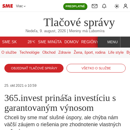
Viac
PREDPLATNÉ
Tlačové správy
Nedeľa, 9. august, 2026
| Meniny má
Ľubomíra
℃
SME.SK
SME MINÚTA
DOMOV
REGIÓNY
INDEX
SVET
28
MENU
O službe
Technológie
Obchod
Zdravie
Žena, šport, rodina
Life style
B
OBJEDNAŤ TLAČOVÉ SPRÁVY
VŠETKO O SLUŽBE
25. okt 2021 o 10:59
365.invest prináša investíciu s
garantovaným výnosom
Chceli by sme mať slušné úspory, ale chýba nám
väčší záujem o riešenia pre zhodnotenie vlastných