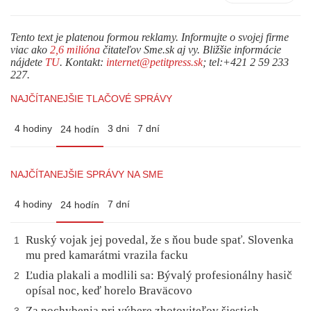
Tento text je platenou formou reklamy. Informujte o svojej firme
viac ako
2,6 milióna
čitateľov Sme.sk aj vy. Bližšie informácie
nájdete
TU
. Kontakt:
internet@petitpress.sk
; tel:+421 2 59 233
227.
NAJČÍTANEJŠIE TLAČOVÉ SPRÁVY
4 hodiny
3 dni
7 dní
24 hodín
NAJČÍTANEJŠIE SPRÁVY NA SME
4 hodiny
7 dní
24 hodín
Ruský vojak jej povedal, že s ňou bude spať. Slovenka
1
mu pred kamarátmi vrazila facku
Ľudia plakali a modlili sa: Bývalý profesionálny hasič
2
opísal noc, keď horelo Braväcovo
Za pochybenia pri výbere zhotoviteľov šiestich