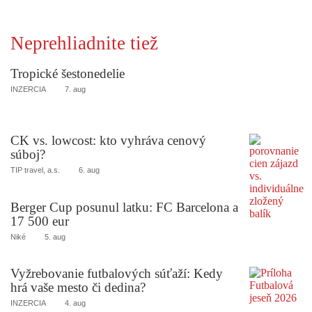
Neprehliadnite tiež
Tropické šestonedelie
INZERCIA
7. aug
CK vs. lowcost: kto vyhráva cenový
súboj?
TIP travel, a.s.
6. aug
Berger Cup posunul latku: FC Barcelona a
17 500 eur
Niké
5. aug
Vyžrebovanie futbalových súťaží: Kedy
hrá vaše mesto či dedina?
INZERCIA
4. aug