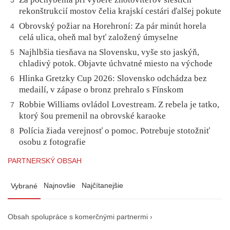
3
rekonštrukcií mostov čelia krajskí cestári ďalšej pokute
Obrovský požiar na Horehroní: Za pár minút horela
4
celá ulica, oheň mal byť založený úmyselne
Najhlbšia tiesňava na Slovensku, vyše sto jaskýň,
5
chladivý potok. Objavte úchvatné miesto na východe
Hlinka Gretzky Cup 2026: Slovensko odchádza bez
6
medailí, v zápase o bronz prehralo s Fínskom
Robbie Williams ovládol Lovestream. Z rebela je tatko,
7
ktorý šou premenil na obrovské karaoke
Polícia žiada verejnosť o pomoc. Potrebuje stotožniť
8
osobu z fotografie
PARTNERSKÝ OBSAH
Najnovšie
Najčítanejšie
Vybrané
Obsah spolupráce s komerčnými partnermi ›