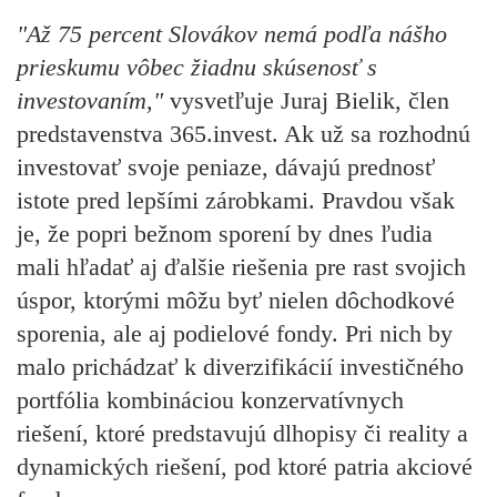
"Až 75 percent Slovákov nemá podľa nášho
prieskumu vôbec žiadnu skúsenosť s
investovaním,"
vysvetľuje
Juraj Bielik, člen
predstavenstva 365.invest.
Ak už sa rozhodnú
investovať svoje peniaze, dávajú prednosť
istote pred lepšími zárobkami. Pravdou však
je, že popri bežnom sporení by dnes ľudia
mali hľadať aj ďalšie riešenia pre rast svojich
úspor, ktorými môžu byť nielen dôchodkové
sporenia, ale aj podielové fondy. Pri nich by
malo prichádzať k diverzifikácií investičného
portfólia kombináciou konzervatívnych
riešení, ktoré predstavujú dlhopisy či reality a
dynamických riešení, pod ktoré patria akciové