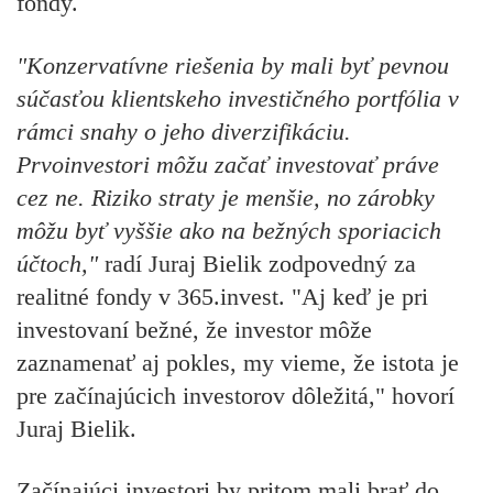
fondy.
"Konzervatívne riešenia by mali byť pevnou
súčasťou klientskeho investičného portfólia v
rámci snahy o jeho diverzifikáciu.
Prvoinvestori môžu začať investovať práve
cez ne. Riziko straty je menšie, no zárobky
môžu byť vyššie ako na bežných sporiacich
účtoch,"
radí Juraj Bielik zodpovedný za
realitné fondy v 365.invest. "Aj keď je pri
investovaní bežné, že investor môže
zaznamenať aj pokles, my vieme, že istota je
pre začínajúcich investorov dôležitá," hovorí
Juraj Bielik.
Začínajúci investori by pritom mali brať do