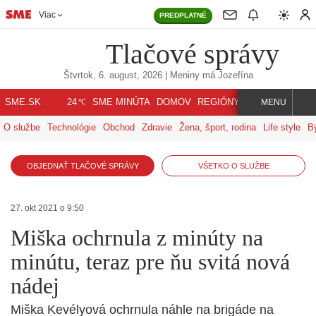
Viac
PREDPLATNÉ
Tlačové správy
Štvrtok, 6. august, 2026
| Meniny má
Jozefína
℃
SME.SK
SME MINÚTA
DOMOV
REGIÓNY
INDEX
SVET
24
MENU
O službe
Technológie
Obchod
Zdravie
Žena, šport, rodina
Life style
B
OBJEDNAŤ TLAČOVÉ SPRÁVY
VŠETKO O SLUŽBE
27. okt 2021 o 9:50
Miška ochrnula z minúty na
minútu, teraz pre ňu svitá nová
nádej
Miška Kevélyová ochrnula náhle na brigáde na