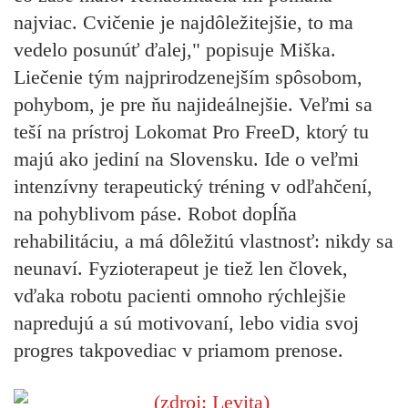
najviac. Cvičenie je najdôležitejšie, to ma
vedelo posunúť ďalej," popisuje Miška.
Liečenie tým najprirodzenejším spôsobom,
pohybom, je pre ňu najideálnejšie. Veľmi sa
teší na prístroj
Lokomat Pro FreeD, ktorý tu
majú ako jediní na Slovensku.
Ide o veľmi
intenzívny terapeutický tréning v odľahčení,
na pohyblivom páse. Robot dopĺňa
rehabilitáciu, a má dôležitú vlastnosť: nikdy sa
neunaví. Fyzioterapeut je tiež len človek,
vďaka robotu pacienti omnoho rýchlejšie
napredujú a sú motivovaní, lebo vidia svoj
progres takpovediac v priamom prenose.