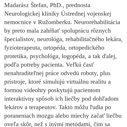
Madarász Štefan, PhD., prednosta
Neurologickej kliniky Ústrednej vojenskej
nemocnice v Ružomberku. Neurorehabilitácia
by preto mala zahŕňať spoluprácu rôznych
špecialistov, neurológa, rehabilitačného lekára,
fyzioterapeuta, ortopéda, ortopedického
protetika, psychológa, logopéda, a tak ďalej,
podľa potreby pacienta. Veľkú časť
nenahraditeľnej práce odvedú roboty, plus
prístroje, ktoré simulujú virtuálnu realitu a
formou videohry poskytujú pacientom
interaktívny spôsob ich liečby pod dohľadom
lekárov a terapeutov. Takto môžu ľudia po
poraneniach mozgu alebo miechy začať liečbu
oveľa skôr, než s inými metódami, čím sa