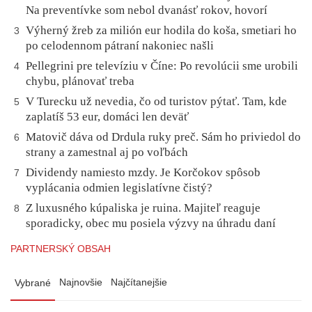
Na preventívke som nebol dvanásť rokov, hovorí
Výherný žreb za milión eur hodila do koša, smetiari ho
3
po celodennom pátraní nakoniec našli
Pellegrini pre televíziu v Číne: Po revolúcii sme urobili
4
chybu, plánovať treba
V Turecku už nevedia, čo od turistov pýtať. Tam, kde
5
zaplatíš 53 eur, domáci len deväť
Matovič dáva od Drdula ruky preč. Sám ho priviedol do
6
strany a zamestnal aj po voľbách
Dividendy namiesto mzdy. Je Korčokov spôsob
7
vyplácania odmien legislatívne čistý?
Z luxusného kúpaliska je ruina. Majiteľ reaguje
8
sporadicky, obec mu posiela výzvy na úhradu daní
PARTNERSKÝ OBSAH
Najnovšie
Najčítanejšie
Vybrané