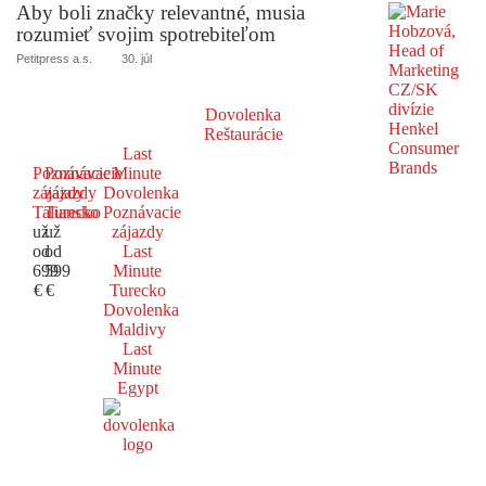
Aby boli značky relevantné, musia
rozumieť svojim spotrebiteľom
Petitpress a.s.
30. júl
Dovolenka
Reštaurácie
Last
Poznávacie
Poznávacie
Minute
zájazdy
zájazdy
Dovolenka
Taliansko
Turecko
Poznávacie
už
už
zájazdy
od
od
Last
699
599
Minute
€
€
Turecko
Dovolenka
Maldivy
Last
Minute
Egypt