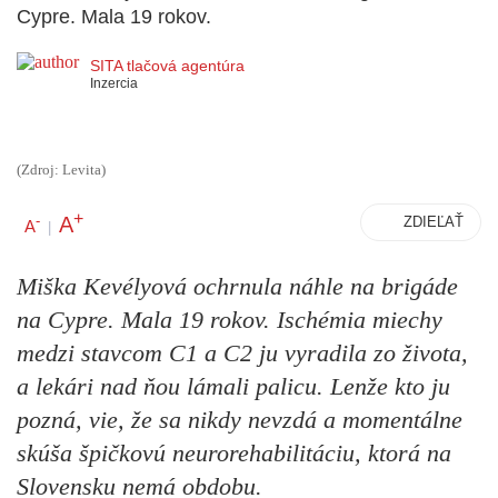
Cypre. Mala 19 rokov.
SITA tlačová agentúra
Inzercia
(Zdroj: Levita)
+
A
-
ZDIEĽAŤ
A
|
Miška Kevélyová ochrnula náhle na brigáde
na Cypre. Mala 19 rokov. Ischémia miechy
medzi stavcom C1 a C2 ju vyradila zo života,
a lekári nad ňou lámali palicu. Lenže kto ju
pozná, vie, že sa nikdy nevzdá a momentálne
skúša špičkovú neurorehabilitáciu, ktorá na
Slovensku nemá obdobu.