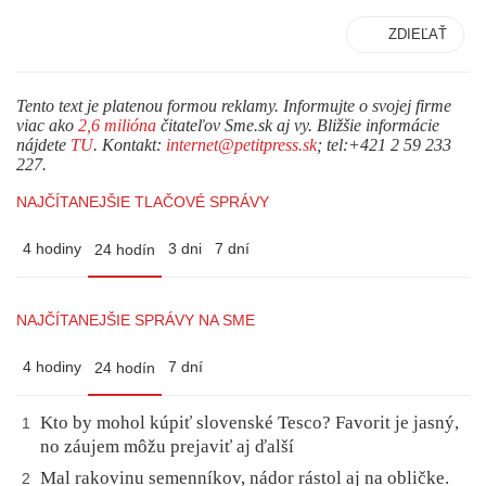
ZDIEĽAŤ
Tento text je platenou formou reklamy. Informujte o svojej firme
viac ako
2,6 milióna
čitateľov Sme.sk aj vy. Bližšie informácie
nájdete
TU
. Kontakt:
internet@petitpress.sk
; tel:+421 2 59 233
227.
NAJČÍTANEJŠIE TLAČOVÉ SPRÁVY
4 hodiny
3 dni
7 dní
24 hodín
NAJČÍTANEJŠIE SPRÁVY NA SME
4 hodiny
7 dní
24 hodín
Kto by mohol kúpiť slovenské Tesco? Favorit je jasný,
1
no záujem môžu prejaviť aj ďalší
Mal rakovinu semenníkov, nádor rástol aj na obličke.
2