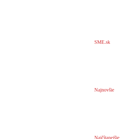
SME.sk
Najnovšie
Najčítanejšie