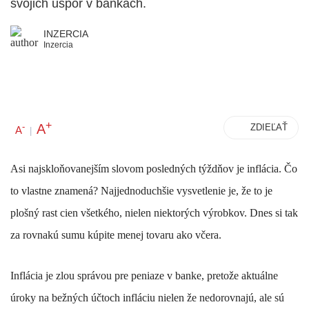
svojich úspor v bankách.
INZERCIA
Inzercia
+
A
-
ZDIEĽAŤ
A
|
Asi najskloňovanejším slovom posledných týždňov je inflácia. Čo
to vlastne znamená? Najjednoduchšie vysvetlenie je, že to je
plošný rast cien všetkého, nielen niektorých výrobkov. Dnes si tak
za rovnakú sumu kúpite menej tovaru ako včera.
Inflácia je zlou správou pre peniaze v banke, pretože aktuálne
úroky na bežných účtoch infláciu nielen že nedorovnajú, ale sú