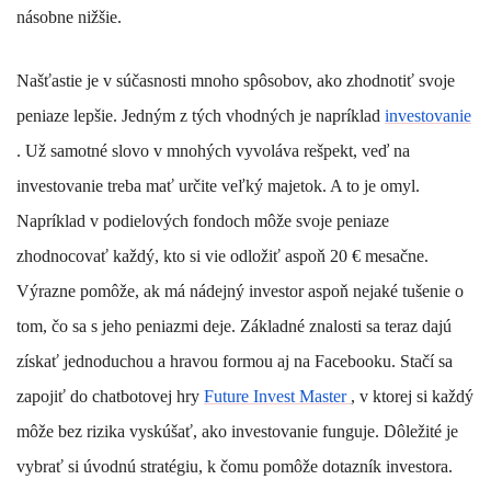
násobne nižšie.
Našťastie je v súčasnosti mnoho spôsobov, ako zhodnotiť svoje
peniaze lepšie. Jedným z tých vhodných je napríklad
investovanie
. Už samotné slovo v mnohých vyvoláva rešpekt, veď na
investovanie treba mať určite veľký majetok. A to je omyl.
Napríklad v podielových fondoch môže svoje peniaze
zhodnocovať každý, kto si vie odložiť aspoň 20 € mesačne.
Výrazne pomôže, ak má nádejný investor aspoň nejaké tušenie o
tom, čo sa s jeho peniazmi deje. Základné znalosti sa teraz dajú
získať jednoduchou a hravou formou aj na Facebooku. Stačí sa
zapojiť do chatbotovej hry
Future Invest Master
, v ktorej si každý
môže bez rizika vyskúšať, ako investovanie funguje. Dôležité je
vybrať si úvodnú stratégiu, k čomu pomôže dotazník investora.