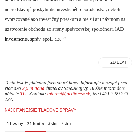
nepredstavujú poskytnutie investičného poradenstva, neboli
vypracované ako investičný prieskum a nie sú ani návrhom na
uzatvorenie obchodu zo strany správcovskej spoločnosti
IAD
Investments, správ. spol., a.s.
.“
ZDIEĽAŤ
Tento text je platenou formou reklamy. Informujte o svojej firme
viac ako
2,6 milióna
čitateľov Sme.sk aj vy. Bližšie informácie
nájdete
TU
. Kontakt:
internet@petitpress.sk
; tel:+421 2 59 233
227.
NAJČÍTANEJŠIE TLAČOVÉ SPRÁVY
4 hodiny
3 dni
7 dní
24 hodín