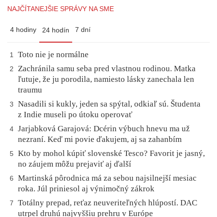
NAJČÍTANEJŠIE SPRÁVY NA SME
4 hodiny
7 dní
24 hodín
Toto nie je normálne
1
Zachránila samu seba pred vlastnou rodinou. Matka
2
ľutuje, že ju porodila, namiesto lásky zanechala len
traumu
Nasadili si kukly, jeden sa spýtal, odkiaľ sú. Študenta
3
z Indie museli po útoku operovať
Jarjabková Garajová: Dcérin výbuch hnevu ma už
4
nezraní. Keď mi povie ďakujem, aj sa zahanbím
Kto by mohol kúpiť slovenské Tesco? Favorit je jasný,
5
no záujem môžu prejaviť aj ďalší
Martinská pôrodnica má za sebou najsilnejší mesiac
6
roka. Júl priniesol aj výnimočný zákrok
Totálny prepad, reťaz neuveriteľných hlúpostí. DAC
7
utrpel druhú najvyššiu prehru v Európe