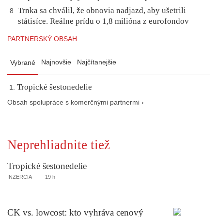
Trnka sa chválil, že obnovia nadjazd, aby ušetrili
8
státisíce. Reálne prídu o 1,8 milióna z eurofondov
PARTNERSKÝ OBSAH
Najnovšie
Najčítanejšie
Vybrané
Tropické šestonedelie
Obsah spolupráce s komerčnými partnermi ›
Neprehliadnite tiež
Tropické šestonedelie
INZERCIA
19 h
CK vs. lowcost: kto vyhráva cenový