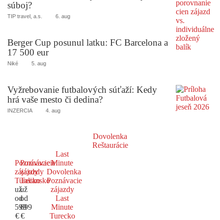
súboj?
TIP travel, a.s.
6. aug
Berger Cup posunul latku: FC Barcelona a
17 500 eur
Niké
5. aug
Vyžrebovanie futbalových súťaží: Kedy
hrá vaše mesto či dedina?
INZERCIA
4. aug
Dovolenka
Reštaurácie
Last
Poznávacie
Poznávacie
Minute
zájazdy
zájazdy
Dovolenka
Turecko
Taliansko
Poznávacie
už
už
zájazdy
od
od
Last
599
699
Minute
€
€
Turecko