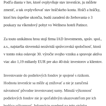
Podľa diania v hre, ktoré ovplyvňuje stav investície, ju môžete
zmeniť, a tak ovplyvňovať stav hráčskeho konta. Hráči a hráčky,
ktorí hru úspešne ukončia, budú zaradení do žrebovania o 3
poukazy na víkendový pobyt vo Wellness hoteli Patince.
Za touto unikátnou hrou stojí firma IAD Investments, správ. spol.,
a.s., najstaršia slovenská nezávislá správcovská spoločnosť, ktorá
v tomto roku oslavuje 30. výročie svojho vzniku a spravuje aktíva
viac ako 1,19 miliardy EUR pre ako 40-tisíc investorov a klientov.
Investovanie do podielových fondov je spojené s rizikom.
Hodnota investície sa môže aj znižovať a nie je zaručená
návratnosť pôvodne investovanej sumy. Minulá výkonnosť
podielových fondov nie je spoľahlivým ukazovateľom pre ich
budúcu výkonnosť. Informácie uvedené na tejto stránke