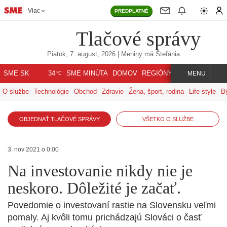
Viac
PREDPLATNÉ
Tlačové správy
Piatok, 7. august, 2026
| Meniny má
Štefánia
℃
SME.SK
SME MINÚTA
DOMOV
REGIÓNY
INDEX
SVET
34
MENU
O službe
Technológie
Obchod
Zdravie
Žena, šport, rodina
Life style
B
OBJEDNAŤ TLAČOVÉ SPRÁVY
VŠETKO O SLUŽBE
3. nov 2021 o 0:00
Na investovanie nikdy nie je
neskoro. Dôležité je začať.
Povedomie o investovaní rastie na Slovensku veľmi
pomaly. Aj kvôli tomu prichádzajú Slováci o časť