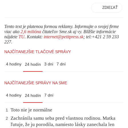
ZDIEĽAŤ
Tento text je platenou formou reklamy. Informujte o svojej firme
viac ako
2,6 milióna
čitateľov Sme.sk aj vy. Bližšie informácie
nájdete
TU
. Kontakt:
internet@petitpress.sk
; tel:+421 2 59 233
227.
NAJČÍTANEJŠIE TLAČOVÉ SPRÁVY
4 hodiny
3 dni
7 dní
24 hodín
NAJČÍTANEJŠIE SPRÁVY NA SME
4 hodiny
7 dní
24 hodín
Toto nie je normálne
1
Zachránila samu seba pred vlastnou rodinou. Matka
2
ľutuje, že ju porodila, namiesto lásky zanechala len