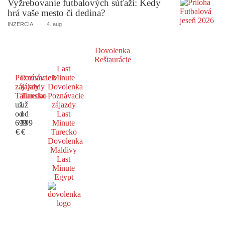
Vyžrebovanie futbalových súťaží: Kedy
hrá vaše mesto či dedina?
INZERCIA
4. aug
Dovolenka
Reštaurácie
Last
Poznávacie
Poznávacie
Minute
zájazdy
zájazdy
Dovolenka
Taliansko
Turecko
Poznávacie
už
už
zájazdy
od
od
Last
699
599
Minute
€
€
Turecko
Dovolenka
Maldivy
Last
Minute
Egypt