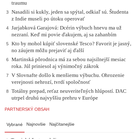
traumu
Nasadili si kukly, jeden sa spýtal, odkiaľ sú. Študenta
3
z Indie museli po útoku operovať
Jarjabková Garajová: Dcérin výbuch hnevu ma už
4
nezraní. Keď mi povie ďakujem, aj sa zahanbím
Kto by mohol kúpiť slovenské Tesco? Favorit je jasný,
5
no záujem môžu prejaviť aj ďalší
Martinská pôrodnica má za sebou najsilnejší mesiac
6
roka. Júl priniesol aj výnimočný zákrok
V Slovnafte došlo k menšiemu výbuchu. Ohrozenie
7
verejnosti nehrozí, tvrdí spoločnosť
Totálny prepad, reťaz neuveriteľných hlúpostí. DAC
8
utrpel druhú najvyššiu prehru v Európe
PARTNERSKÝ OBSAH
Najnovšie
Najčítanejšie
Vybrané