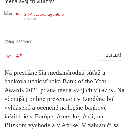
mená svojich víťazov.
SITA tlačová agentúra
Inzercia
(Zdroj: 365.bank)
+
A
-
ZDIEĽAŤ
A
|
Najprestížnejšia medzinárodná súťaž a
banková udalosť roka Bank of the Year
Awards 2021 pozná mená svojich víťazov. Na
včerajšej online prezentácii v Londýne boli
vyhlásené a ocenené najlepšie bankové
inštitúcie v Európe, Amerike, Ázii, na
Blízkom východe a v Afrike. V zahraničí sa