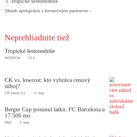
Tropické šestonedelie
Obsah spolupráce s komerčnými partnermi ›
Neprehliadnite tiež
Tropické šestonedelie
INZERCIA
21 h
CK vs. lowcost: kto vyhráva cenový
súboj?
TIP travel, a.s.
6. aug
Berger Cup posunul latku: FC Barcelona a
17 500 eur
Niké
5. aug