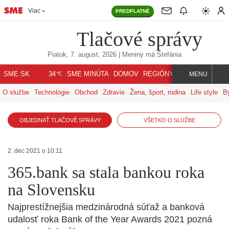
Viac
PREDPLATNÉ
Tlačové správy
Piatok, 7. august, 2026
| Meniny má
Štefánia
℃
SME.SK
SME MINÚTA
DOMOV
REGIÓNY
INDEX
SVET
34
MENU
O službe
Technológie
Obchod
Zdravie
Žena, šport, rodina
Life style
B
OBJEDNAŤ TLAČOVÉ SPRÁVY
VŠETKO O SLUŽBE
2. dec 2021 o 10:11
365.bank sa stala bankou roka
na Slovensku
Najprestížnejšia medzinárodná súťaž a banková
udalosť roka Bank of the Year Awards 2021 pozná