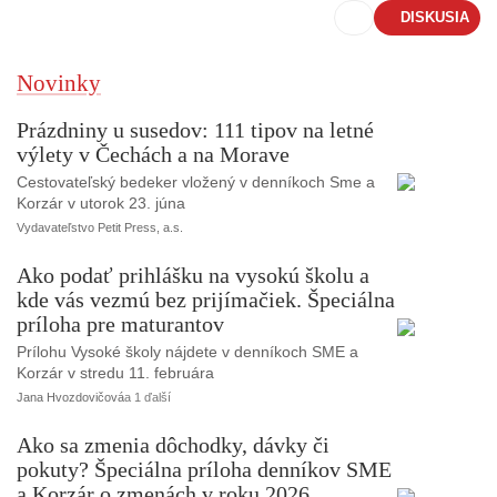
DISKUSIA
Novinky
Prázdniny u susedov: 111 tipov na letné
výlety v Čechách a na Morave
Cestovateľský bedeker vložený v denníkoch Sme a
Korzár v utorok 23. júna
Vydavateľstvo Petit Press, a.s.
Ako podať prihlášku na vysokú školu a
kde vás vezmú bez prijímačiek. Špeciálna
príloha pre maturantov
Prílohu Vysoké školy nájdete v denníkoch SME a
Korzár v stredu 11. februára
Jana Hvozdovičová
a 1 ďalší
Ako sa zmenia dôchodky, dávky či
pokuty? Špeciálna príloha denníkov SME
a Korzár o zmenách v roku 2026