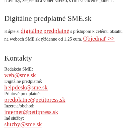
Novinky, zlepšenia a vôbec všetko, s čím sa chceme podeliť.
Digitálne predplatné SME.sk
digitálne predplatné
Kúpte si
s prístupom k celému obsahu
Objednať >>
na weboch SME.sk týždenne od 1,25 eura.
Kontakty
Redakcia SME:
web@sme.sk
Digitálne predplatné:
helpdesk@sme.sk
Printové predplatné:
predplatne@petitpress.sk
Inzercia/obchod:
internet@petitpress.sk
Iné služby:
sluzby@sme.sk