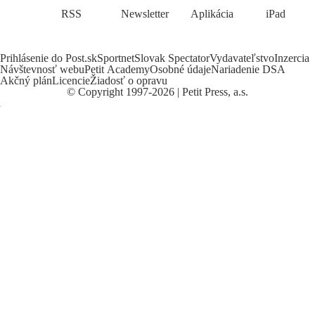
RSS
Newsletter
Aplikácia
iPad
Prihlásenie do Post.sk
Sportnet
Slovak Spectator
Vydavateľstvo
Inzercia
Návštevnosť webu
Petit Academy
Osobné údaje
Nariadenie DSA
Akčný plán
Licencie
Žiadosť o opravu
©
Copyright
1997-2026 | Petit Press, a.s.