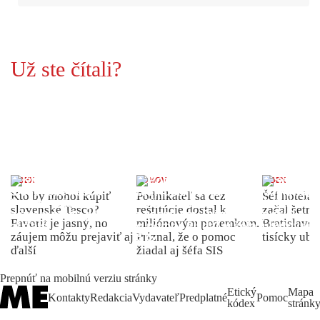
Už ste čítali?
INDEX
DOMOV
INDEX
Kto by mohol kúpiť
Podnikateľ sa cez
Šéf hotela
slovenské Tesco?
reštitúcie dostal k
začal šetriť
Favorit je jasný, no
miliónovým pozemkom.
Bratislave p
záujem môžu prejaviť aj
Priznal, že o pomoc
tisícky ub
ďalší
žiadal aj šéfa SIS
Prepnúť na mobilnú verziu stránky
Etický
Mapa
Kontakty
Redakcia
Vydavateľ
Predplatné
Pomoc
kódex
stránk