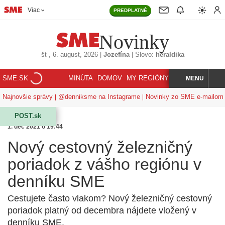
Viac
PREDPLATNÉ
Novinky
št
, 6. august, 2026
|
Jozefína
|
Slovo:
heraldika
SME.SK
MINÚTA
DOMOV
MY REGIÓNY
KORZÁR
MENU
INDEX
HĽADAJ
Najnovšie správy
@denniksme na Instagrame
Novinky zo SME e-mailom
POST.sk
1. dec 2021 o 19:44
Nový cestovný železničný
poriadok z vášho regiónu v
denníku SME
Cestujete často vlakom? Nový železničný cestovný
poriadok platný od decembra nájdete vložený v
denníku SME.