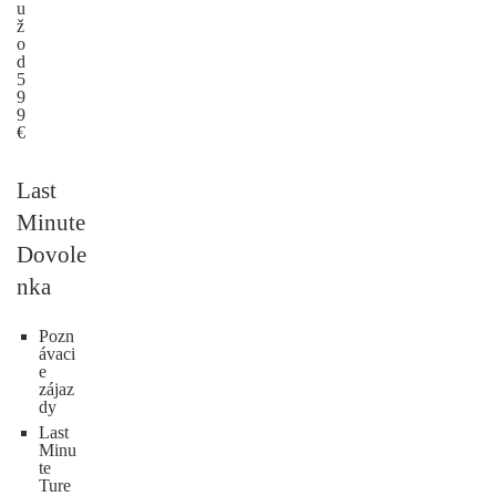
u
ž
o
d
5
9
9
€
Last
Minute
Dovole
nka
Pozn
ávaci
e
zájaz
dy
Last
Minu
te
Ture