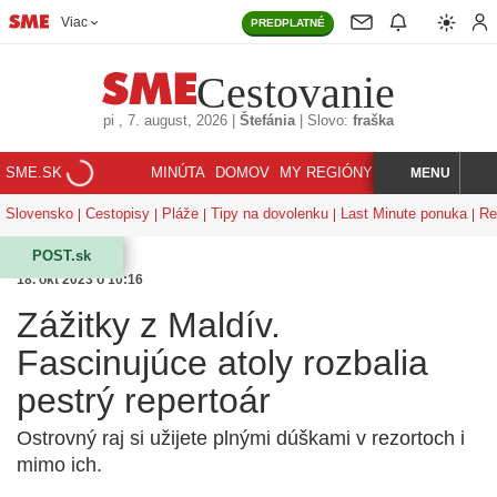
Viac
PREDPLATNÉ
Cestovanie
pi
, 7. august, 2026
|
Štefánia
|
Slovo:
fraška
SME.SK
MINÚTA
DOMOV
MY REGIÓNY
KORZÁR
MENU
INDEX
HĽADAJ
Slovensko
Cestopisy
Pláže
Tipy na dovolenku
Last Minute ponuka
Re
POST.sk
18. okt 2023 o 10:16
Zážitky z Maldív.
Fascinujúce atoly rozbalia
pestrý repertoár
Ostrovný raj si užijete plnými dúškami v rezortoch i
mimo ich.