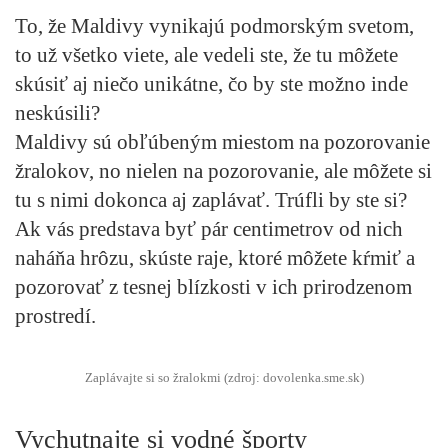
To, že Maldivy vynikajú podmorským svetom,
to už všetko viete, ale vedeli ste, že tu môžete
skúsiť aj niečo unikátne, čo by ste možno inde
neskúsili?
Maldivy sú obľúbeným miestom na pozorovanie
žralokov, no nielen na pozorovanie, ale môžete si
tu s nimi dokonca aj zaplávať. Trúfli by ste si?
Ak vás predstava byť pár centimetrov od nich
naháňa hrôzu, skúste raje, ktoré môžete kŕmiť a
pozorovať z tesnej blízkosti v ich prirodzenom
prostredí.
Zaplávajte si so žralokmi (zdroj: dovolenka.sme.sk)
Vychutnajte si vodné športy