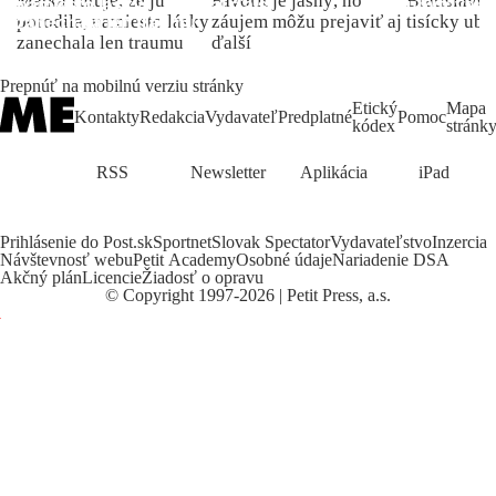
Matka ľutuje, že ju
Favorit je jasný, no
Bratislave p
porodila, namiesto lásky
záujem môžu prejaviť aj
tisícky ub
zanechala len traumu
ďalší
Prepnúť na mobilnú verziu stránky
Etický
Mapa
Kontakty
Redakcia
Vydavateľ
Predplatné
Pomoc
kódex
stránk
RSS
Newsletter
Aplikácia
iPad
Prihlásenie do Post.sk
Sportnet
Slovak Spectator
Vydavateľstvo
Inzercia
Návštevnosť webu
Petit Academy
Osobné údaje
Nariadenie DSA
Akčný plán
Licencie
Žiadosť o opravu
©
Copyright
1997-2026 | Petit Press, a.s.