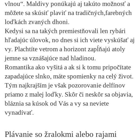
vlnou“. Maldivy ponúkajú aj takúto možnosť a
môžete sa skúsiť plaviť na tradičných,farebných
loďkách zvaných dhoni.
Kedysi sa na takých premiestňovali len rybári
hľadajúc úlovok, no dnes si ich viete vyskúšať aj
vy. Plachtíte vetrom a horizont zapĺňajú atoly
jemne sa vznášajúce nad hladinou.
Romantika ako vyšitá a ak si k tomu pripočítate
zapadajúce slnko, máte spomienky na celý život.
Tým najkrajším je však pozorovanie delfínov
priamo z malej loďky. Skôr či neskôr sa objavia,
bláznia sa kúsok od Vás a vy sa neviete
vynadívať.
Plávanie so žralokmi alebo rajami