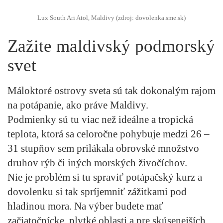
Lux South Ari Atol, Maldivy (zdroj: dovolenka.sme.sk)
Zažite maldivský podmorský
svet
Máloktoré ostrovy sveta sú tak dokonalým rajom
na potápanie, ako práve Maldivy.
Podmienky sú tu viac než ideálne a tropická
teplota, ktorá sa celoročne pohybuje medzi 26 –
31 stupňov sem prilákala obrovské množstvo
druhov rýb či iných morských živočíchov.
Nie je problém si tu spraviť potápačský kurz a
dovolenku si tak spríjemniť zážitkami pod
hladinou mora. Na výber budete mať
začiatočnícke, plytké oblasti a pre skúsenejších