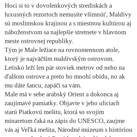
Hoci si to v dovolenkových strediskách a
luxusných rezortoch nemusíte všimnúť, Maldivy
sú moslimskou krajinou a s miestnou kultúrou aj
náboženstvom sa najlepšie stretnete v hlavnom
meste ostrovnej republiky.
Tým je Male ležiace na rovnomennom atole,
ktorý je najväčším maldivským ostrovom.
Letisko leží len pár stoviek metrov od neho na
ďalšom ostrove a preto ho mnohí obídu, no ak
mu dáte šancu, zapáči sa vám.
Male má v sebe arabský Orient a dokonca aj
zaujímavé pamiatky. Objavte v jeho uliciach
starú Piatkovú mešitu, ktorá so svojim
minaretom čaká na zápis do UNESCO, zaujme
vás aj Veľká mešita, Národné múzeum s históriou