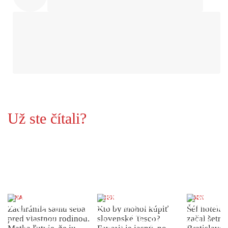
Už ste čítali?
ŽENA
INDEX
INDEX
Zachránila samu seba
Kto by mohol kúpiť
Šéf hotela
pred vlastnou rodinou.
slovenské Tesco?
začal šetriť