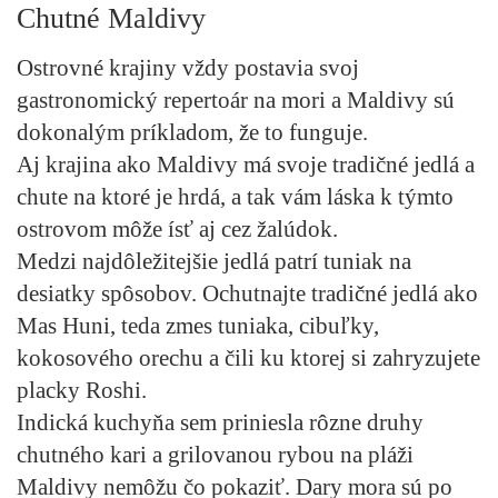
Chutné Maldivy
Ostrovné krajiny vždy postavia svoj
gastronomický repertoár na mori a Maldivy sú
dokonalým príkladom, že to funguje.
Aj krajina ako Maldivy má svoje tradičné jedlá a
chute na ktoré je hrdá, a tak vám láska k týmto
ostrovom môže ísť aj cez žalúdok.
Medzi najdôležitejšie jedlá patrí tuniak na
desiatky spôsobov. Ochutnajte tradičné jedlá ako
Mas Huni, teda zmes tuniaka, cibuľky,
kokosového orechu a čili ku ktorej si zahryzujete
placky Roshi.
Indická kuchyňa sem priniesla rôzne druhy
chutného kari a grilovanou rybou na pláži
Maldivy nemôžu čo pokaziť. Dary mora sú po