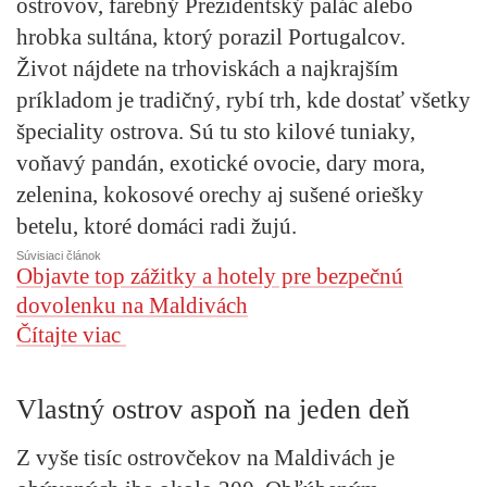
ostrovov, farebný Prezidentský palác alebo
hrobka sultána, ktorý porazil Portugalcov.
Život nájdete na trhoviskách a najkrajším
príkladom je tradičný, rybí trh, kde dostať všetky
špeciality ostrova. Sú tu sto kilové tuniaky,
voňavý pandán, exotické ovocie, dary mora,
zelenina, kokosové orechy aj sušené oriešky
betelu, ktoré domáci radi žujú.
Súvisiaci článok
Objavte top zážitky a hotely pre bezpečnú
dovolenku na Maldivách
Čítajte viac
Vlastný ostrov aspoň na jeden deň
Z vyše tisíc ostrovčekov na Maldivách je