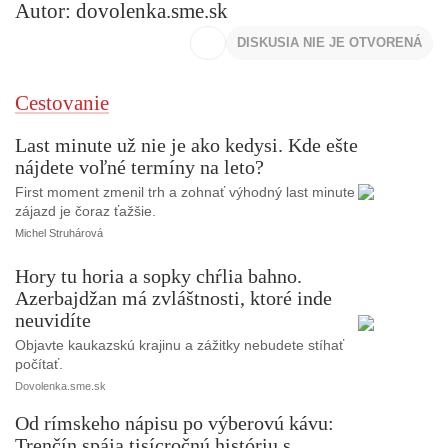
Autor: dovolenka.sme.sk
DISKUSIA NIE JE OTVORENÁ
Cestovanie
Last minute už nie je ako kedysi. Kde ešte
nájdete voľné termíny na leto?
First moment zmenil trh a zohnať výhodný last minute
zájazd je čoraz ťažšie.
Michel Struhárová
Hory tu horia a sopky chŕlia bahno.
Azerbajdžan má zvláštnosti, ktoré inde
neuvidíte
Objavte kaukazskú krajinu a zážitky nebudete stíhať
počítať.
Dovolenka.sme.sk
Od rímskeho nápisu po výberovú kávu:
Trenčín spája tisícročnú históriu s