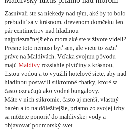
Maldivský luxus priamo nad morom
Zasnívali ste sa niekedy nad tým, aké by to bolo
prebudiť sa v krásnom, drevenom domčeku len
pár centimetrov nad hladinou
najpriezračnejšieho mora aké ste v živote videli?
Presne toto nemusí byť sen, ale viete to zažiť
práve na Maldivách. Vďaka svojmu pôvodu
majú
Maldivy
rozsiahle plytčiny s krásnou,
čistou vodou a to využili hotelové siete, aby nad
hladinou postavili súkromné chatky, ktoré sa
často označujú ako vodné bungalovy.
Máte v nich súkromie, často aj menší, vlastný
bazén a to najdôležitejšie, priamo zo svojej izby
sa môžete ponoriť do maldivskej vody a
objavovať podmorský svet.