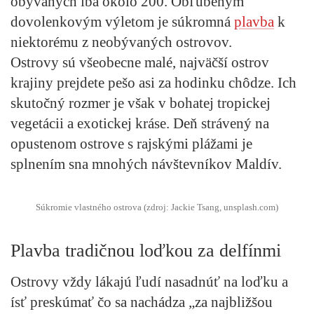
obývaných iba okolo 200. Obľúbeným
dovolenkovým výletom je súkromná
plavba
k
niektorému z neobývaných ostrovov.
Ostrovy sú všeobecne malé, najväčší ostrov
krajiny prejdete pešo asi za hodinku chôdze. Ich
skutočný rozmer je však v bohatej tropickej
vegetácii a exotickej kráse. Deň strávený na
opustenom ostrove s rajskými plážami je
splnením sna mnohých návštevníkov Maldív.
Súkromie vlastného ostrova (zdroj: Jackie Tsang, unsplash.com)
Plavba tradičnou loďkou za delfínmi
Ostrovy vždy lákajú ľudí nasadnúť na loďku a
ísť preskúmať čo sa nachádza „za najbližšou