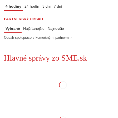
4 hodiny
24 hodín
3 dni
7 dní
PARTNERSKÝ OBSAH
Vybrané
Najčítanejšie
Najnovšie
Obsah spolupráce s komerčnými partnermi ›
Hlavné správy zo SME.sk