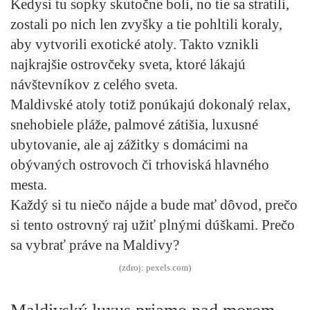
Kedysi tu sopky skutočne boli, no tie sa stratili,
zostali po nich len zvyšky a tie pohltili koraly,
aby vytvorili exotické atoly. Takto vznikli
najkrajšie ostrovčeky sveta, ktoré lákajú
návštevníkov z celého sveta.
Maldivské atoly totiž ponúkajú dokonalý relax,
snehobiele pláže, palmové zátišia, luxusné
ubytovanie, ale aj zážitky s domácimi na
obývaných ostrovoch či trhoviská hlavného
mesta.
Každý si tu niečo nájde a bude mať dôvod, prečo
si tento ostrovný raj užiť plnými dúškami. Prečo
sa vybrať práve na Maldivy?
(zdroj: pexels.com)