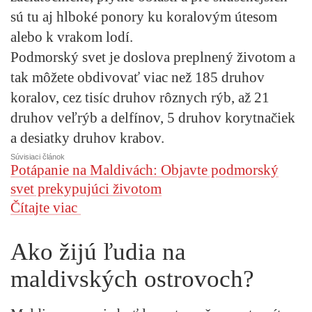
sú tu aj hlboké ponory ku koralovým útesom
alebo k vrakom lodí.
Podmorský svet je doslova preplnený životom a
tak môžete obdivovať viac než 185 druhov
koralov, cez tisíc druhov rôznych rýb, až 21
druhov veľrýb a delfínov, 5 druhov korytnačiek
a desiatky druhov krabov.
Súvisiaci článok
Potápanie na Maldivách: Objavte podmorský
svet prekypujúci životom
Čítajte viac
Ako žijú ľudia na
maldivských ostrovoch?