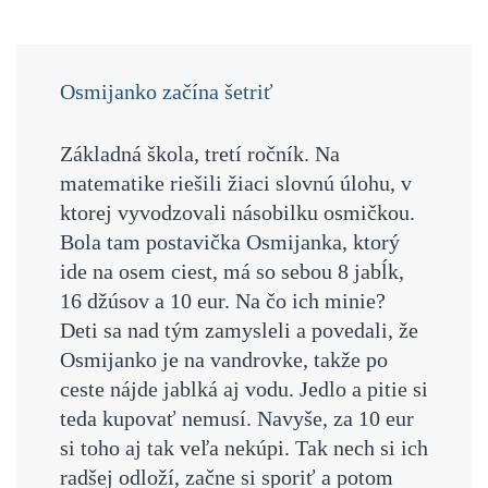
Osmijanko začína šetriť
Základná škola, tretí ročník.
Na
matematike riešili žiaci slovnú úlohu, v
ktorej vyvodzovali násobilku osmičkou.
Bola tam postavička Osmijanka, ktorý
ide na osem ciest, má so sebou 8 jabĺk,
16 džúsov a 10 eur. Na čo ich minie?
Deti sa nad tým zamysleli a povedali, že
Osmijanko je na vandrovke, takže po
ceste nájde jablká aj vodu. Jedlo a pitie si
teda kupovať nemusí. Navyše, za 10 eur
si toho aj tak veľa nekúpi. Tak nech si ich
radšej odloží, začne si sporiť a potom