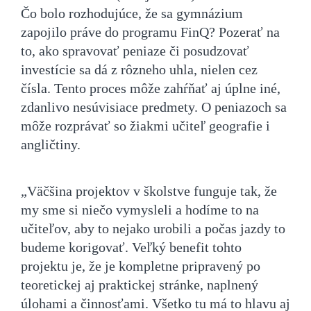
Čo bolo rozhodujúce, že sa gymnázium
zapojilo práve do programu FinQ? Pozerať na
to, ako spravovať peniaze či posudzovať
investície sa dá z rôzneho uhla, nielen cez
čísla. Tento proces môže zahŕňať aj úplne iné,
zdanlivo nesúvisiace predmety. O peniazoch sa
môže rozprávať so žiakmi učiteľ geografie i
angličtiny.
„Väčšina projektov v školstve funguje tak, že
my sme si niečo vymysleli a hodíme to na
učiteľov, aby to nejako urobili a počas jazdy to
budeme korigovať. Veľký benefit tohto
projektu je, že je kompletne pripravený po
teoretickej aj praktickej stránke, naplnený
úlohami a činnosťami. Všetko tu má to hlavu aj