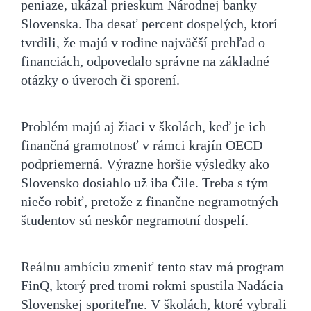
peniaze, ukázal prieskum Národnej banky
Slovenska. Iba desať percent dospelých, ktorí
tvrdili, že majú v rodine najväčší prehľad o
financiách, odpovedalo správne na základné
otázky o úveroch či sporení.
Problém majú aj žiaci v školách, keď je ich
finančná gramotnosť v rámci krajín OECD
podpriemerná. Výrazne horšie výsledky ako
Slovensko dosiahlo už iba Čile. Treba s tým
niečo robiť, pretože z finančne negramotných
študentov sú neskôr negramotní dospelí.
Reálnu ambíciu zmeniť tento stav má program
FinQ, ktorý pred tromi rokmi spustila Nadácia
Slovenskej sporiteľne. V školách, ktoré vybrali