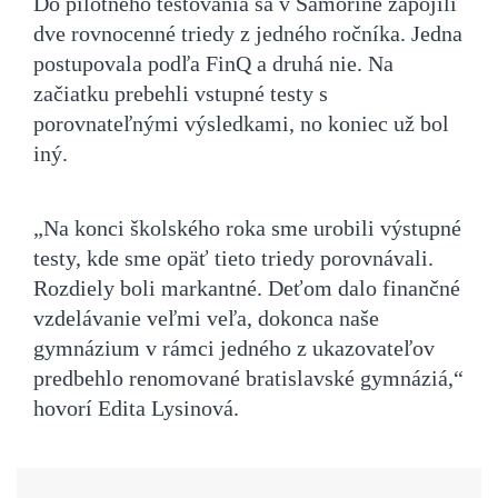
Do pilotného testovania sa v Šamoríne zapojili
dve rovnocenné triedy z jedného ročníka. Jedna
postupovala podľa FinQ a druhá nie. Na
začiatku prebehli vstupné testy s
porovnateľnými výsledkami, no koniec už bol
iný.
„Na konci školského roka sme urobili výstupné
testy, kde sme opäť tieto triedy porovnávali.
Rozdiely boli markantné. Deťom dalo finančné
vzdelávanie veľmi veľa, dokonca naše
gymnázium v rámci jedného z ukazovateľov
predbehlo renomované bratislavské gymnáziá,“
hovorí Edita Lysinová.