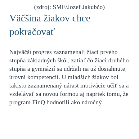
(zdroj: SME/Jozef Jakubčo)
Väčšina žiakov chce
pokračovať
Najväčší progres zaznamenali žiaci prvého
stupňa základných škôl, zatiaľ čo žiaci druhého
stupňa a gymnázií sa udržali na už dosiahnutej
úrovni kompetencií. U mladších žiakov bol
takisto zaznamenaný nárast motivácie učiť sa a
vzdelávať sa novou formou aj napriek tomu, že
program FinQ hodnotili ako náročný.
Ďalšie príbehy