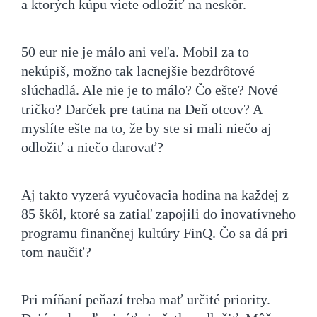
a ktorých kúpu viete odložiť na neskôr.
50 eur nie je málo ani veľa. Mobil za to
nekúpiš, možno tak lacnejšie bezdrôtové
slúchadlá. Ale nie je to málo? Čo ešte? Nové
tričko? Darček pre tatina na Deň otcov? A
myslíte ešte na to, že by ste si mali niečo aj
odložiť a niečo darovať?
Aj takto vyzerá vyučovacia hodina na každej z
85 škôl, ktoré sa zatiaľ zapojili do inovatívneho
programu finančnej kultúry FinQ. Čo sa dá pri
tom naučiť?
Pri míňaní peňazí treba mať určité priority.