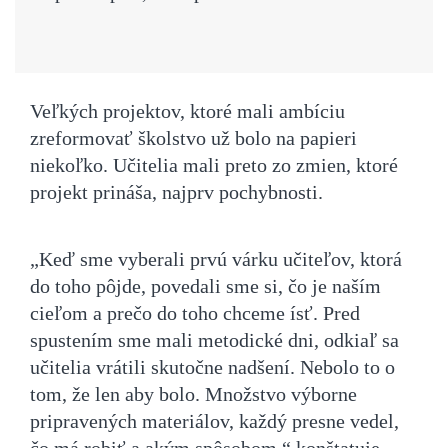
Veľkých projektov, ktoré mali ambíciu
zreformovať školstvo už bolo na papieri
niekoľko. Učitelia mali preto zo zmien, ktoré
projekt prináša, najprv pochybnosti.
„Keď sme vyberali prvú várku učiteľov, ktorá
do toho pôjde, povedali sme si, čo je naším
cieľom a prečo do toho chceme ísť. Pred
spustením sme mali metodické dni, odkiaľ sa
učitelia vrátili skutočne nadšení. Nebolo to o
tom, že len aby bolo. Množstvo výborne
pripravených materiálov, každý presne vedel,
čo má robiť a akým spôsobom,“ konštatuje