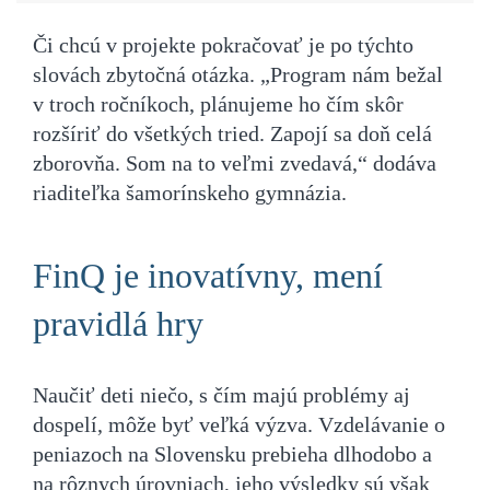
Či chcú v projekte pokračovať je po týchto
slovách zbytočná otázka. „Program nám bežal
v troch ročníkoch, plánujeme ho čím skôr
rozšíriť do všetkých tried. Zapojí sa doň celá
zborovňa. Som na to veľmi zvedavá,“ dodáva
riaditeľka šamorínskeho gymnázia.
FinQ je inovatívny, mení
pravidlá hry
Naučiť deti niečo, s čím majú problémy aj
dospelí, môže byť veľká výzva. Vzdelávanie o
peniazoch na Slovensku prebieha dlhodobo a
na rôznych úrovniach, jeho výsledky sú však