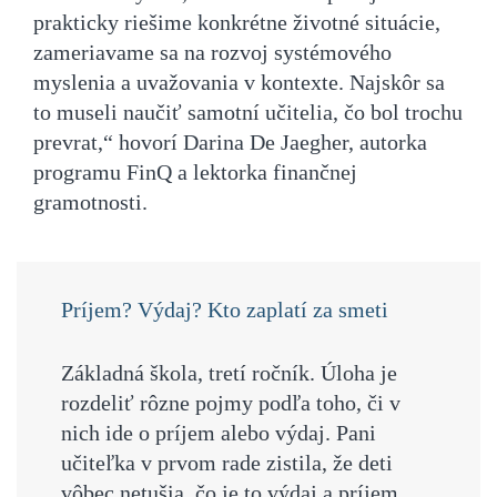
prakticky riešime konkrétne životné situácie,
zameriavame sa na rozvoj systémového
myslenia a uvažovania v kontexte. Najskôr sa
to museli naučiť samotní učitelia, čo bol trochu
prevrat,“ hovorí Darina De Jaegher, autorka
programu FinQ a lektorka finančnej
gramotnosti.
Príjem? Výdaj? Kto zaplatí za smeti
Základná škola, tretí ročník.
Úloha je
rozdeliť rôzne pojmy podľa toho, či v
nich ide o príjem alebo výdaj. Pani
učiteľka v prvom rade zistila, že deti
vôbec netušia, čo je to výdaj a príjem.