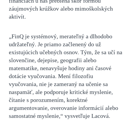
financiách u nás prebieha skôr formou
záujmových krúžkov alebo mimoškolských
aktivít.
„FinQ je systémový, merateľný a dlhodobo
udržateľný. Je priamo začlenený do už
existujúcich učebných osnov. Tým, že sa učí na
slovenčine, dejepise, geografii alebo
matematike, nenavyšuje hodiny ani časové
dotácie vyučovania. Mení filozofiu
vyučovania, nie je zameraný na učenie sa
naspamäť, ale podporuje kritické myslenie,
čítanie s porozumením, korektné
argumentovanie, overovanie informácií alebo
samostatné myslenie,“ vysvetľuje Lacová.