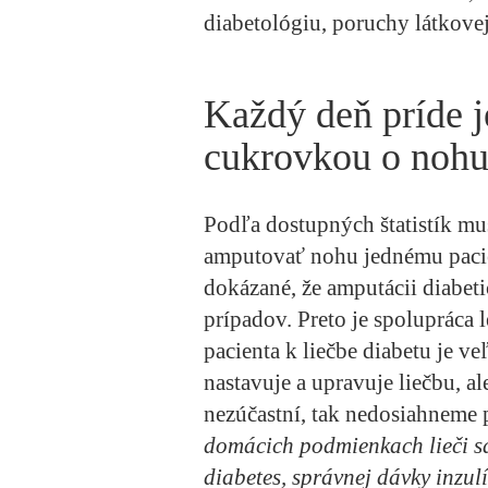
diabetológiu, poruchy látkove
Každý deň príde j
cukrovkou o noh
Podľa dostupných štatistík mu
amputovať nohu jednému pacien
dokázané, že amputácii diabet
prípadov. Preto je spolupráca l
pacienta k liečbe diabetu je ve
nastavuje a upravuje liečbu, al
nezúčastní, tak nedosiahneme 
domácich podmienkach lieči sám
diabetes, správnej dávky inzul