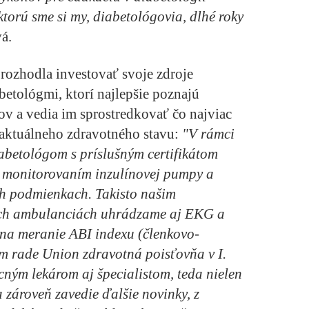
torú sme si my, diabetológovia, dlhé roky
á.
rozhodla investovať svoje zdroje
etológmi, ktorí najlepšie poznajú
ov a vedia im sprostredkovať čo najviac
h aktuálneho zdravotného stavu:
"V rámci
abetológom s príslušným certifikátom
a monitorovaním inzulínovej pumpy a
 podmienkach. Takisto našim
ých ambulanciách uhrádzame aj EKG a
 na meranie ABI indexu (členkovo-
m rade Union zdravotná poisťovňa v I.
cným lekárom aj špecialistom, teda nielen
 zároveň zavedie ďalšie novinky, z