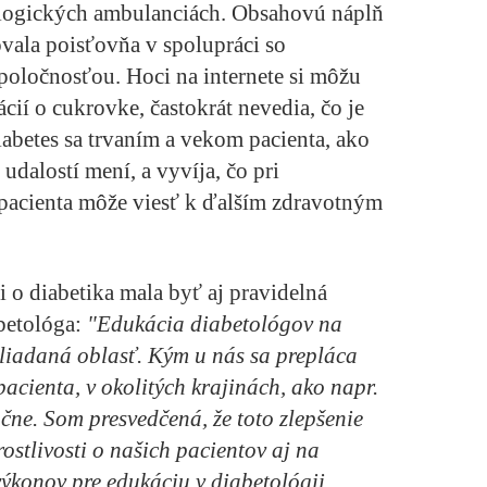
ologických ambulanciách. Obsahovú náplň
ovala poisťovňa v spolupráci so
oločnosťou. Hoci na internete si môžu
cií o cukrovke, častokrát nevedia, čo je
iabetes sa trvaním a vekom pacienta, ako
dalostí mení, a vyvíja, čo pri
 pacienta môže viesť k ďalším zdravotným
i o diabetika mala byť aj pravidelná
betológa:
"Edukácia diabetológov na
liadaná oblasť. Kým u nás sa prepláca
pacienta, v okolitých krajinách, ako napr.
ročne. Som presvedčená, že toto zlepšenie
stlivosti o našich pacientov aj na
výkonov pre edukáciu v diabetológii