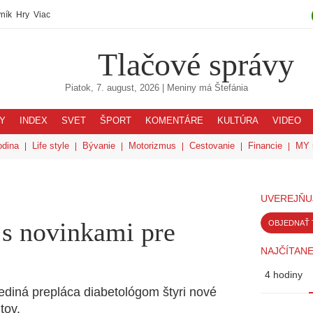
ník
Hry
Viac
Tlačové správy
Piatok, 7. august, 2026
| Meniny má
Štefánia
Y
INDEX
SVET
ŠPORT
KOMENTÁRE
KULTÚRA
VIDEO
odina
Life style
Bývanie
Motorizmus
Cestovanie
Financie
MY 
UVEREJŇU
 s novinkami pre
OBJEDNAŤ 
NAJČÍTANE
4 hodiny
ediná prepláca diabetológom štyri nové
tov.