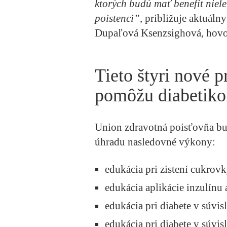
ktorých budú mať benefit nielen
poistenci”,
približuje aktuáln
Dupaľová Ksenzsighová, hovo
Tieto štyri nové 
pomôžu diabetik
Union zdravotná poisťovňa bu
úhradu nasledovné výkony:
edukácia pri zistení cukrovk
edukácia aplikácie inzulínu 
edukácia pri diabete v súvi
edukácia pri diabete v súvis