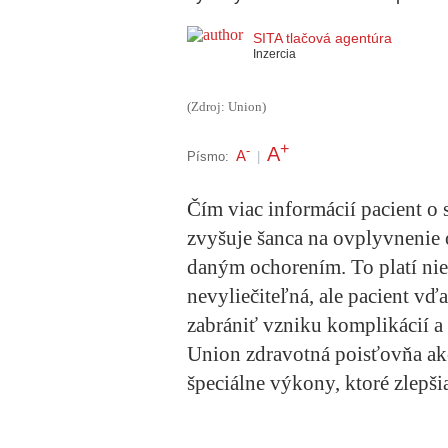
SITA tlačová agentúra
Inzercia
(Zdroj: Union)
+
A
-
A
Písmo:
|
Čím viac informácií pacient o
zvyšuje šanca na ovplyvnenie o
daným ochorením. To platí nie
nevyliečiteľná, ale pacient vď
zabrániť vzniku komplikácií a
Union zdravotná poisťovňa ako
špeciálne výkony, ktoré zlepši