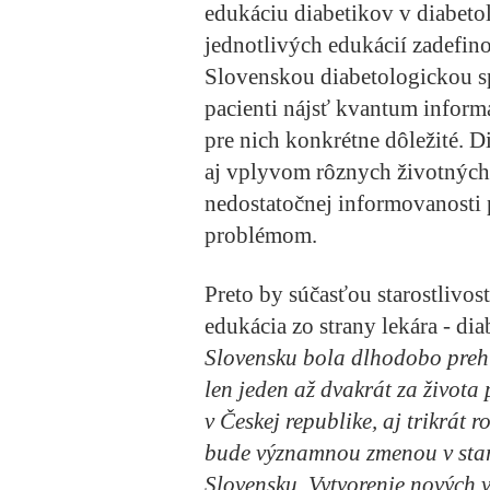
edukáciu diabetikov v diabet
jednotlivých edukácií zadefin
Slovenskou diabetologickou sp
pacienti nájsť kvantum informá
pre nich konkrétne dôležité. D
aj vplyvom rôznych životných u
nedostatočnej informovanosti
problémom.
Preto by súčasťou starostlivost
edukácia zo strany lekára - dia
Slovensku bola dlhodobo preh
len jeden až dvakrát za života 
v Českej republike, aj trikrát 
bude významnou zmenou v staro
Slovensku. Vytvorenie nových 