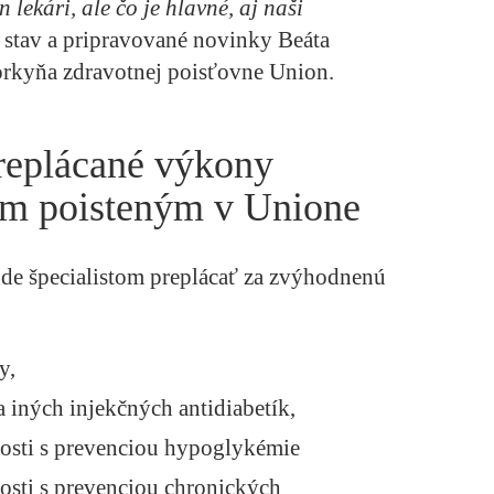
 lekári, ale čo je hlavné, aj naši
y stav a pripravované novinky Beáta
rkyňa zdravotnej poisťovne Union.
preplácané výkony
om poisteným v Unione
de špecialistom preplácať za zvýhodnenú
y,
a iných injekčných antidiabetík,
slosti s prevenciou hypoglykémie
losti s prevenciou chronických