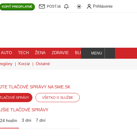
Prihlásenie
POST.sk
KÚPIŤ
PREDPLATNÉ
AUTO
TECH
ŽENA
ZDRAVIE
BLOG
MENU
Hľadaj
regióny
Korzár
Ostatné
JTE TLAČOVÉ SPRÁVY NA SME.SK
TLAČOVÉ SPRÁVY
VŠETKO O SLUŽBE
JŠIE TLAČOVÉ SPRÁVY
3 dni
7 dní
24 hodín