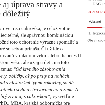
e aj úprava stravy a
DAC utr
e dôležitý
PARTNERS
Vybrané
orovej reči cukrovka, je celoživotné
Tropické
yliečiteľné, ale správnou kombináciou
Obsah spol
možné toto ochorenie výrazne spomaliť a
ré so sebou prináša. Či už ide o
ikovanú v mladom veku, alebo diabetes II.
šom veku, ale už aj u detí, má toto
nizmus:
"Od krvného zásobovania
ievy, obličky, až po prsty na nohách.
ad s niektorými typmi rakoviny, sa dá
otného štýlu a stravovacieho režimu. A
brý život aj s cukrovkou”,
vysvetľuje
hD., MBA, krajská odborníčka pre