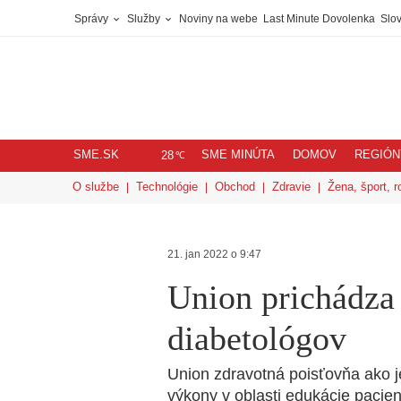
Správy
Služby
Noviny na webe
Last Minute Dovolenka
Slov
SME.SK
SME MINÚTA
DOMOV
REGIÓN
℃
28
O službe
Technológie
Obchod
Zdravie
Žena, šport, r
21. jan 2022 o 9:47
Union prichádza
diabetológov
Union zdravotná poisťovňa ako j
výkony v oblasti edukácie pacien