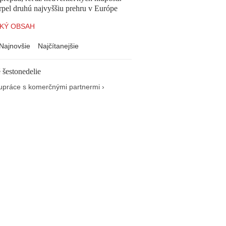
pel druhú najvyššiu prehru v Európe
KÝ OBSAH
Najnovšie
Najčítanejšie
 šestonedelie
upráce s komerčnými partnermi ›