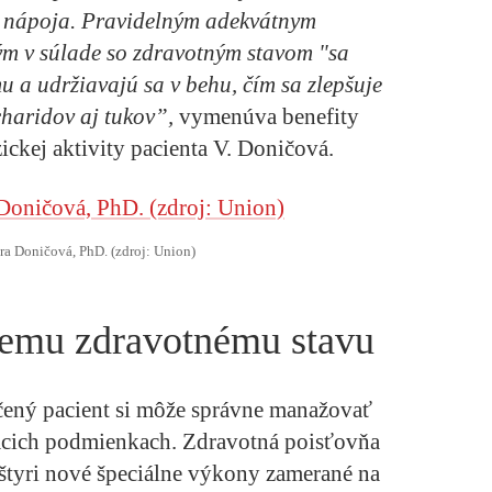
o nápoja. Pravidelným adekvátnym
m v súlade so zdravotným stavom "sa
u a udržiavajú sa v behu, čím sa zlepšuje
haridov aj tukov”,
vymenúva benefity
zickej aktivity pacienta V. Doničová.
ra Doničová, PhD. (zdroj: Union)
iemu zdravotnému stavu
ený pacient si môže správne manažovať
ácich podmienkach. Zdravotná poisťovňa
štyri nové špeciálne výkony zamerané na