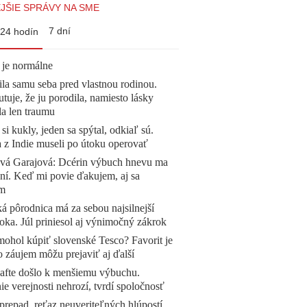
JŠIE SPRÁVY NA SME
7 dní
24 hodín
 je normálne
la samu seba pred vlastnou rodinou.
tuje, že ju porodila, namiesto lásky
la len traumu
 si kukly, jeden sa spýtal, odkiaľ sú.
a z Indie museli po útoku operovať
ová Garajová: Dcérin výbuch hnevu ma
ní. Keď mi povie ďakujem, aj sa
ím
á pôrodnica má za sebou najsilnejší
oka. Júl priniesol aj výnimočný zákrok
mohol kúpiť slovenské Tesco? Favorit je
o záujem môžu prejaviť aj ďalší
afte došlo k menšiemu výbuchu.
e verejnosti nehrozí, tvrdí spoločnosť
prepad, reťaz neuveriteľných hlúpostí.