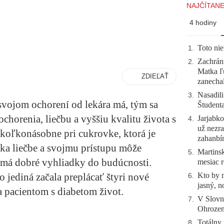
NAJČÍTANE
4 hodiny
Toto nie
1
.
Zachráni
2
.
Matka ľu
ZDIEĽAŤ
zanecha
Nasadili
3
.
 svojom ochorení od lekára má, tým sa
Študent
chorenia, liečbu a vyššiu kvalitu života s
Jarjabk
4
.
už nezra
koľkonásobne pri cukrovke, ktorá je
zahanb
aka liečbe a svojmu prístupu môže
Martinsk
5
.
 má dobré vyhliadky do budúcnosti.
mesiac r
Kto by 
 jediná začala preplácať štyri nové
6
.
jasný, n
a pacientom s diabetom život.
V Slovn
7
.
Ohrozeni
Totálny 
8
.