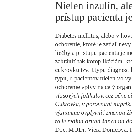
Nielen inzulín, al
prístup pacienta j
Diabetes mellitus, alebo v hov
ochorenie, ktoré je zatiaľ nev
liečby a prístupu pacienta je 
zabrániť tak komplikáciám, kto
cukrovku tzv. I.typu diagnost
typu, u pacientov nielen vo vyš
ochorenie vplyv na celý orga
vlasových folikulov, cez očné c
Cukrovka, v porovnaní napríkl
významne ovplyvniť zmenou živ
to je reálna druhá šanca na do
Doc. MUDr. Viera Doničová, P