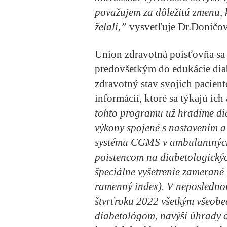
považujem za dôležitú zmenu, k
želali,”
vysvetľuje Dr.Doničov
Union zdravotná poisťovňa sa 
predovšetkým do edukácie diab
zdravotný stav svojich pacient
informácií, ktoré sa týkajú ic
tohto programu už hradíme di
výkony spojené s nastavením 
systému CGMS v ambulantných
poistencom na diabetologick
špeciálne vyšetrenie zamerané
ramenný index). V neposledno
štvrťroku 2022 všetkým všeobe
diabetológom, navýši úhrady a