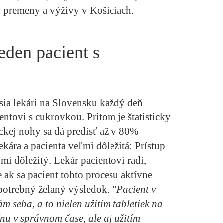
j premeny a výživy v Košiciach.
eden pacient s
u
sia lekári na Slovensku každý deň
tovi s cukrovkou. Pritom je štatisticky
ickej nohy sa dá predísť až v 80%
ekára a pacienta veľmi dôležitá: Prístup
ľmi dôležitý. Lekár pacientovi radí,
e ak sa pacient tohto procesu aktívne
potrebný želaný výsledok.
"Pacient v
 seba, a to nielen užitím tabletiek na
ínu v správnom čase, ale aj užitím