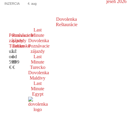
INZERCIA
4. aug
Dovolenka
Reštaurácie
Last
Poznávacie
Poznávacie
Minute
zájazdy
zájazdy
Dovolenka
Turecko
Taliansko
Poznávacie
už
už
zájazdy
od
od
Last
599
699
Minute
€
€
Turecko
Dovolenka
Maldivy
Last
Minute
Egypt