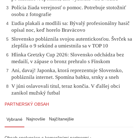
Polícia žiada verejnosť o pomoc. Potrebuje stotožniť
3
osobu z fotografie
Ľudia plakali a modlili sa: Bývalý profesionálny hasič
4
opísal noc, keď horelo Braväcovo
Slovensko pobláznila svojou autentickosťou. Švrček sa
5
zlepšila o 9 sekúnd a umiestnila sa v TOP 10
Hlinka Gretzky Cup 2026: Slovensko odchádza bez
6
medailí, v zápase o bronz prehralo s Fínskom
Ani, davaj! Japonka, ktorá reprezentuje Slovensko,
7
pobláznila internet. Spomína babku, srnky a sneh
V júni oslavovali titul, teraz končia. V ďalšej obci
8
zanikol mužský futbal
PARTNERSKÝ OBSAH
Najnovšie
Najčítanejšie
Vybrané
Obsah spolupráce s komerčnými partnermi ›