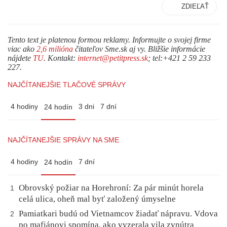
ZDIEĽAŤ
Tento text je platenou formou reklamy. Informujte o svojej firme
viac ako
2,6 milióna
čitateľov Sme.sk aj vy. Bližšie informácie
nájdete
TU
. Kontakt:
internet@petitpress.sk
; tel:+421 2 59 233
227.
NAJČÍTANEJŠIE TLAČOVÉ SPRÁVY
4 hodiny
3 dni
7 dní
24 hodín
NAJČÍTANEJŠIE SPRÁVY NA SME
4 hodiny
7 dní
24 hodín
Obrovský požiar na Horehroní: Za pár minút horela
1
celá ulica, oheň mal byť založený úmyselne
Pamiatkari budú od Vietnamcov žiadať nápravu. Vdova
2
po mafiánovi spomína, ako vyzerala vila zvnútra