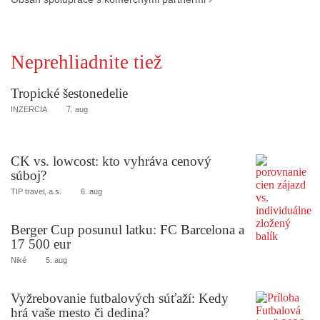
Neprehliadnite tiež
Tropické šestonedelie
INZERCIA
7. aug
CK vs. lowcost: kto vyhráva cenový
súboj?
TIP travel, a.s.
6. aug
Berger Cup posunul latku: FC Barcelona a
17 500 eur
Niké
5. aug
Vyžrebovanie futbalových súťaží: Kedy
hrá vaše mesto či dedina?