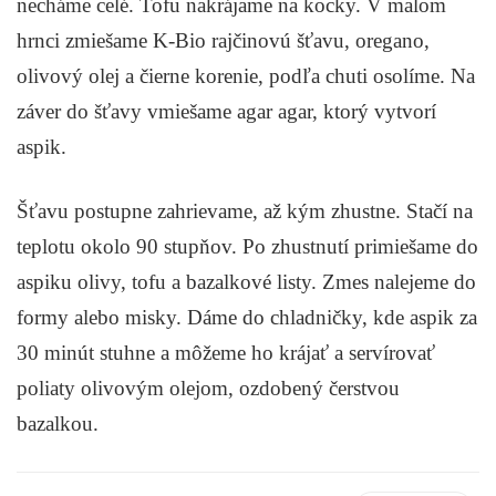
necháme celé. Tofu nakrájame na kocky. V malom
hrnci zmiešame K-Bio rajčinovú šťavu, oregano,
olivový olej a čierne korenie, podľa chuti osolíme. Na
záver do šťavy vmiešame agar agar, ktorý vytvorí
aspik.
Šťavu postupne zahrievame, až kým zhustne. Stačí na
teplotu okolo 90 stupňov. Po zhustnutí primiešame do
aspiku olivy, tofu a bazalkové listy. Zmes nalejeme do
formy alebo misky. Dáme do chladničky, kde aspik za
30 minút stuhne a môžeme ho krájať a servírovať
poliaty olivovým olejom, ozdobený čerstvou
bazalkou.