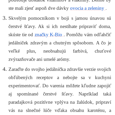
ste mali zjesť aspoň dve dávky
ovocia a zeleniny
.
Skvelým pomocníkom v boji s jarnou únavou sú
čerstvé šťavy. Ak si ich nestíhate pripraviť doma,
skúste tie od
značky K-Bio
. Pomôžu vám odľahčiť
jedálniček zdravým a chutným spôsobom. A čo je
veľké plus, neobsahujú farbivá, chuťové
zvýrazňovače ani umelé arómy.
Zaraďte do svojho jedálnička zdravšie verzie svojich
obľúbených receptov a nebojte sa v kuchyni
experimentovať. Do varenia môžete kľudne zapojiť
aj spomínané čerstvé šťavy. Napríklad taká
paradajková pozitívne vplýva na žalúdok, pripraví
vás na slnečné lúče vďaka obsahu karoténu, a