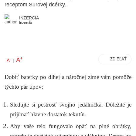
receptom Surovej dcérky.
INZERCIA
Inzercia
+
A
-
ZDIEĽAŤ
A
|
Dobiť baterky po dlhej a náročnej zime vám pomôže
týchto pár tipov:
Sledujte si pestrosť svojho jedálnička. Dôležité je
prijímať hlavne dostatok tekutín.
Aby vaše telo fungovalo opäť na plné obrátky,
potrebuje dostatok vitamínov a vlákniny. Denne by