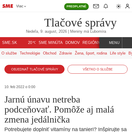
Viac
PREDPLATNÉ
Tlačové správy
Nedeľa, 9. august, 2026
| Meniny má
Ľubomíra
℃
SME.SK
SME MINÚTA
DOMOV
REGIÓNY
INDEX
SVET
20
MENU
O službe
Technológie
Obchod
Zdravie
Žena, šport, rodina
Life style
B
OBJEDNAŤ TLAČOVÉ SPRÁVY
VŠETKO O SLUŽBE
10. feb 2022 o 0:00
Jarnú únavu netreba
podceňovať. Pomôže aj malá
zmena jedálnička
Potrebujete doplniť vitamíny na tanieri? Inšpirujte sa