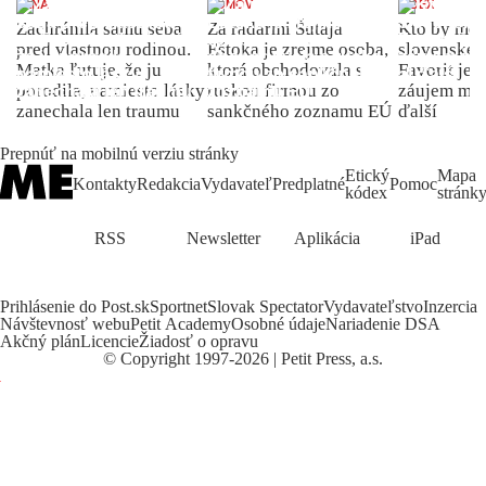
ŽENA
DOMOV
INDEX
Zachránila samu seba
Za radarmi Šutaja
Kto by moh
pred vlastnou rodinou.
Eštoka je zrejme osoba,
slovenské 
Matka ľutuje, že ju
ktorá obchodovala s
Favorit je 
porodila, namiesto lásky
ruskou firmou zo
záujem môž
zanechala len traumu
sankčného zoznamu EÚ
ďalší
Prepnúť na mobilnú verziu stránky
Etický
Mapa
Kontakty
Redakcia
Vydavateľ
Predplatné
Pomoc
kódex
stránk
RSS
Newsletter
Aplikácia
iPad
Prihlásenie do Post.sk
Sportnet
Slovak Spectator
Vydavateľstvo
Inzercia
Návštevnosť webu
Petit Academy
Osobné údaje
Nariadenie DSA
Akčný plán
Licencie
Žiadosť o opravu
©
Copyright
1997-2026 | Petit Press, a.s.