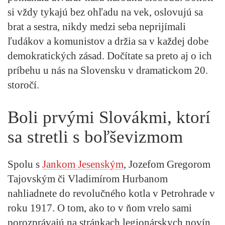
si vždy tykajú bez ohľadu na vek, oslovujú sa
brat a sestra, nikdy medzi seba neprijímali
ľudákov a komunistov a držia sa v každej dobe
demokratických zásad. Dočítate sa preto aj o ich
príbehu u nás na Slovensku v dramatickom 20.
storočí.
Boli prvými Slovákmi, ktorí
sa stretli s boľševizmom
Spolu s
Jankom Jesenským
, Jozefom Gregorom
Tajovským či Vladimírom Hurbanom
nahliadnete do revolučného kotla v Petrohrade v
roku 1917. O tom, ako to v ňom vrelo sami
porozprávajú na stránkach legionárskych novín