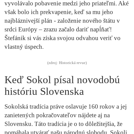
vyvolávalo pobavenie medzi jeho priateľmi. Aké
však bolo ich prekvapenie, keď sa mu jeho
najbláznivejší plán - založenie nového štátu v
srdci Európy – zrazu začalo dariť napĺňať!
Štefánik si vás získa svojou odvahou veriť vo
vlastný úspech.
(zdroj: Historická revue)
Keď Sokol písal novodobú
históriu Slovenska
Sokolská tradícia práve oslavuje 160 rokov a jej
zanietených pokračovateľov nájdete aj na
Slovensku. Táto tradícia je o to dôležitejšia, že
pomáhala utvárať našu národnú slobodu. Sokoli