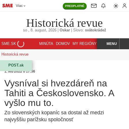
Viac
PREDPLATNÉ
Historická revue
so
, 8. august, 2026
|
Oskar
|
Slovo:
svätokrádež
SME.SK
MINÚTA
DOMOV
MY REGIÓNY
KORZÁR
MENU
INDEX
HĽADAJ
Historická revue
POST.sk
1. feb 2022 o 17:56
Vysníval si hvezdáreň na
Tahiti a Československo. A
vyšlo mu to.
Zo slovenských kopaníc sa dostal až medzi
najvyššiu parížsku spoločnosť