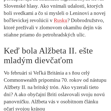
Slovenské hlasy. Ako vnímali udalosti, ktorých
boli svedkami a čo si mysleli o Leninovi a novej
boľševickej revolúcii v
Rusku
? Dobrodružstvo,
ktoré prežívali v zlomovom okamihu dejín vás
stiahne priamo do petrohradských ulíc.
Keď bola Alžbeta II. ešte
mladým dievčaťom
Vo februári si Veľká Británia a s ňou celý
Commonwealth pripomína 70. rokov od nástupu
Alžbety II. na britský trón. Ako vyzerali tieto
dni? A ako obyčajní Briti oslavovali svoju novú
panovníčku. Alžbeta vás v osobitnom článku
očarí svojou krásou