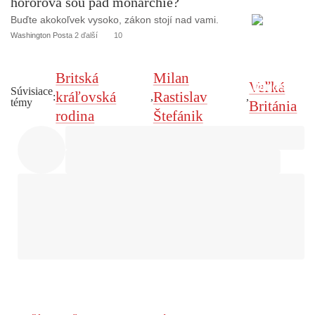
hororová šou pád monarchie?
Buďte akokoľvek vysoko, zákon stojí nad vami.
Washington Post
a 2 ďalší
10
Britská
Milan
Veľká
Súvisiace
kráľovská
Rastislav
:
,
,
témy
Británia
rodina
Štefánik