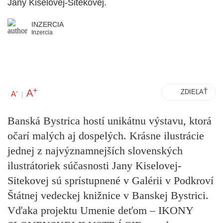
Jany Kiselovej-Sitekovej.
INZERCIA
Inzercia
+
A
-
ZDIEĽAŤ
A
|
Banská Bystrica hostí unikátnu výstavu, ktorá
očarí malých aj dospelých. Krásne ilustrácie
jednej z najvýznamnejších slovenských
ilustrátoriek súčasnosti
Jany Kiselovej-
Sitekovej
sú sprístupnené v Galérii v Podkroví
Štátnej vedeckej knižnice v Banskej Bystrici.
Vďaka projektu
Umenie deťom – IKONY