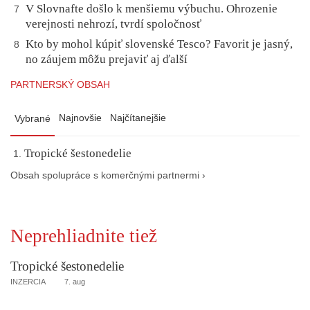
V Slovnafte došlo k menšiemu výbuchu. Ohrozenie
7
verejnosti nehrozí, tvrdí spoločnosť
Kto by mohol kúpiť slovenské Tesco? Favorit je jasný,
8
no záujem môžu prejaviť aj ďalší
PARTNERSKÝ OBSAH
Najnovšie
Najčítanejšie
Vybrané
Tropické šestonedelie
Obsah spolupráce s komerčnými partnermi ›
Neprehliadnite tiež
Tropické šestonedelie
INZERCIA
7. aug