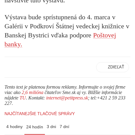
navštívte túto výstavu.
Výstava bude sprístupnená
do 4. marca
v
Galérii v Podkroví Štátnej vedeckej knižnice v
Banskej Bystrici vďaka podpore
Poštovej
banky.
ZDIEĽAŤ
Tento text je platenou formou reklamy. Informujte o svojej firme
viac ako
2,6 milióna
čitateľov Sme.sk aj vy. Bližšie informácie
nájdete
TU
. Kontakt:
internet@petitpress.sk
; tel:+421 2 59 233
227.
NAJČÍTANEJŠIE TLAČOVÉ SPRÁVY
4 hodiny
3 dni
7 dní
24 hodín