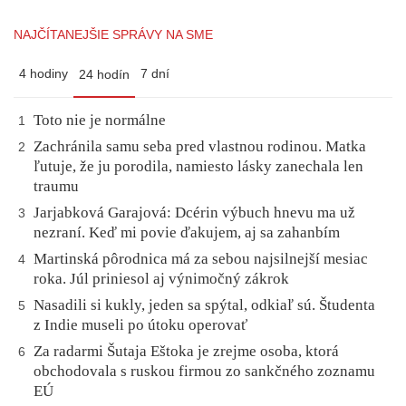
NAJČÍTANEJŠIE SPRÁVY NA SME
4 hodiny
7 dní
24 hodín
Toto nie je normálne
1
Zachránila samu seba pred vlastnou rodinou. Matka
2
ľutuje, že ju porodila, namiesto lásky zanechala len
traumu
Jarjabková Garajová: Dcérin výbuch hnevu ma už
3
nezraní. Keď mi povie ďakujem, aj sa zahanbím
Martinská pôrodnica má za sebou najsilnejší mesiac
4
roka. Júl priniesol aj výnimočný zákrok
Nasadili si kukly, jeden sa spýtal, odkiaľ sú. Študenta
5
z Indie museli po útoku operovať
Za radarmi Šutaja Eštoka je zrejme osoba, ktorá
6
obchodovala s ruskou firmou zo sankčného zoznamu
EÚ