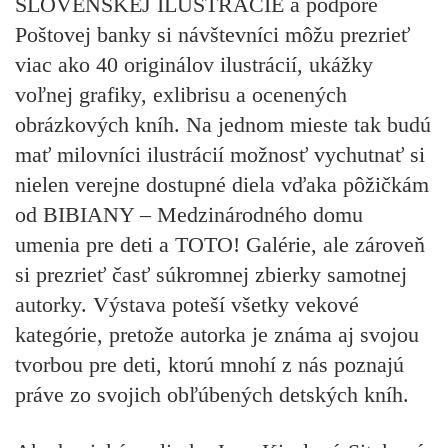
SLOVENSKEJ ILUSTRÁCIE
a podpore
Poštovej banky si návštevníci môžu prezrieť
viac ako
40 originálov
ilustrácií, ukážky
voľnej grafiky, exlibrisu a ocenených
obrázkových kníh. Na jednom mieste tak budú
mať milovníci ilustrácií možnosť vychutnať si
nielen verejne dostupné diela vďaka pôžičkám
od BIBIANY – Medzinárodného domu
umenia pre deti a TOTO! Galérie, ale zároveň
si prezrieť časť súkromnej zbierky samotnej
autorky. Výstava poteší všetky vekové
kategórie, pretože autorka je známa aj svojou
tvorbou pre deti, ktorú mnohí z nás poznajú
práve zo svojich obľúbených detských kníh.