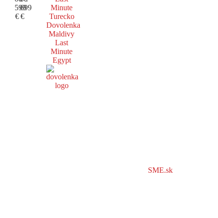
599
699
Minute
€
€
Turecko
Dovolenka
Maldivy
Last
Minute
Egypt
SME.sk