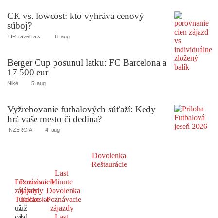
CK vs. lowcost: kto vyhráva cenový
súboj?
TIP travel, a.s.
6. aug
Berger Cup posunul latku: FC Barcelona a
17 500 eur
Niké
5. aug
Vyžrebovanie futbalových súťaží: Kedy
hrá vaše mesto či dedina?
INZERCIA
4. aug
Dovolenka
Reštaurácie
Last
Poznávacie
Poznávacie
Minute
zájazdy
zájazdy
Dovolenka
Turecko
Taliansko
Poznávacie
už
už
zájazdy
od
od
Last