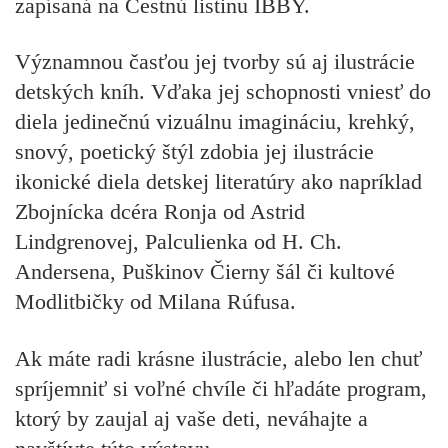
zapísaná na Čestnú listinu IBBY.
Významnou časťou jej tvorby sú aj ilustrácie
detských kníh. Vďaka jej schopnosti vniesť do
diela jedinečnú vizuálnu imagináciu, krehký,
snový, poetický štýl zdobia jej ilustrácie
ikonické diela detskej literatúry ako napríklad
Zbojnícka dcéra Ronja od Astrid
Lindgrenovej, Palculienka od H. Ch.
Andersena, Puškinov Čierny šál či kultové
Modlitbičky od Milana Rúfusa.
Ak máte radi krásne ilustrácie, alebo len chuť
spríjemniť si voľné chvíle či hľadáte program,
ktorý by zaujal aj vaše deti, neváhajte a