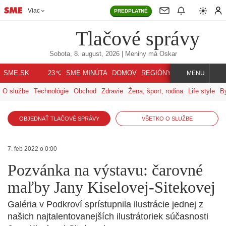
Viac
PREDPLATNÉ
Tlačové správy
Sobota, 8. august, 2026
| Meniny má
Oskar
℃
SME.SK
SME MINÚTA
DOMOV
REGIÓNY
INDEX
SVET
23
MENU
O službe
Technológie
Obchod
Zdravie
Žena, šport, rodina
Life style
B
OBJEDNAŤ TLAČOVÉ SPRÁVY
VŠETKO O SLUŽBE
7. feb 2022 o 0:00
Pozvánka na výstavu: čarovné
maľby Jany Kiselovej-Sitekovej
Galéria v Podkroví sprístupnila ilustrácie jednej z
našich najtalentovanejších ilustrátoriek súčasnosti