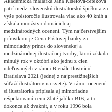
Akademická maliarka Jana Kiselová-Siteková
patrí medzi slovenskú ilustrátorskú špičku a za
vyše polstoročie ilustrovala viac ako 40 kníh a
získala množstvo domácich aj
medzinárodných ocenení. Tým najčerstvejším
prírastkom je
Cena Poštovej banky
za
mimoriadny prínos do slovenskej a
medzinárodnej ilustračnej tvorby, ktorú získala
minulý rok v októbri ako jednu z cien
udeľovaných v rámci Bienále Ilustrácií
Bratislava 2021 (jednej z najprestížnejších
súťaží ilustrátorov na svete). V rámci ocenení
si ilustrátorka pripísala aj mimoriadne
rešpektovanú cenu Zlaté jablko BIB, a to
dokonca až dvakrát, a v roku 1996 bola