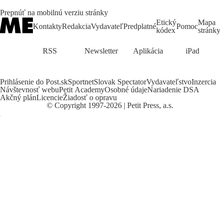
Prepnúť na mobilnú verziu stránky
Etický
Mapa
Kontakty
Redakcia
Vydavateľ
Predplatné
Pomoc
kódex
stránk
RSS
Newsletter
Aplikácia
iPad
Prihlásenie do Post.sk
Sportnet
Slovak Spectator
Vydavateľstvo
Inzercia
Návštevnosť webu
Petit Academy
Osobné údaje
Nariadenie DSA
Akčný plán
Licencie
Žiadosť o opravu
©
Copyright
1997-2026 | Petit Press, a.s.