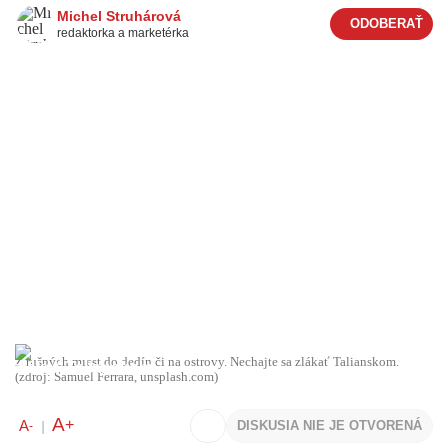
Michel Struhárová
redaktorka a marketérka
Z rušných miest do dedín či na ostrovy. Nechajte sa zlákať Talianskom.
(zdroj: Samuel Ferrara, unsplash.com)
A
+
A
DISKUSIA NIE JE OTVORENÁ
-
|