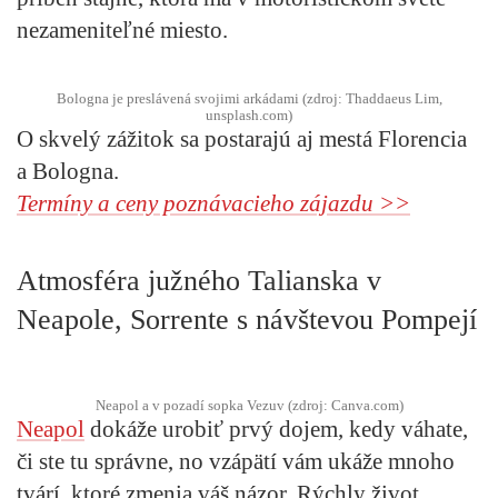
nezameniteľné miesto.
Bologna je preslávená svojimi arkádami (zdroj: Thaddaeus Lim,
unsplash.com)
O skvelý zážitok sa postarajú aj mestá Florencia
a Bologna.
Termíny a ceny poznávacieho zájazdu >>
Atmosféra južného Talianska v
Neapole, Sorrente s návštevou Pompejí
Neapol a v pozadí sopka Vezuv (zdroj: Canva.com)
Neapol
dokáže urobiť prvý dojem, kedy váhate,
či ste tu správne, no vzápätí vám ukáže mnoho
tvárí, ktoré zmenia váš názor. Rýchly život