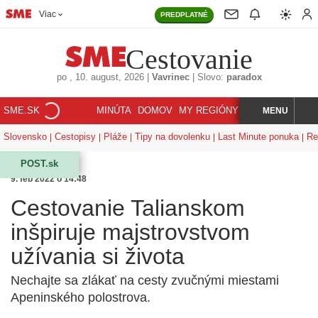
Viac
PREDPLATNÉ
Cestovanie
po
, 10. august, 2026
|
Vavrinec
|
Slovo:
paradox
SME.SK
MINÚTA
DOMOV
MY REGIÓNY
KORZÁR
MENU
INDEX
HĽADAJ
Slovensko
Cestopisy
Pláže
Tipy na dovolenku
Last Minute ponuka
Re
POST.sk
9. feb 2022 o 14:48
Cestovanie Talianskom
inšpiruje majstrovstvom
užívania si života
Nechajte sa zlákať na cesty zvučnými miestami
Apeninského polostrova.