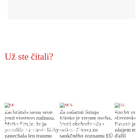
Už ste čítali?
ŽENA
DOMOV
INDEX
Zachránila samu seba
Za radarmi Šutaja
Kto by moh
pred vlastnou rodinou.
Eštoka je zrejme osoba,
slovenské 
Matka ľutuje, že ju
ktorá obchodovala s
Favorit je 
porodila, namiesto lásky
ruskou firmou zo
záujem môž
zanechala len traumu
sankčného zoznamu EÚ
ďalší