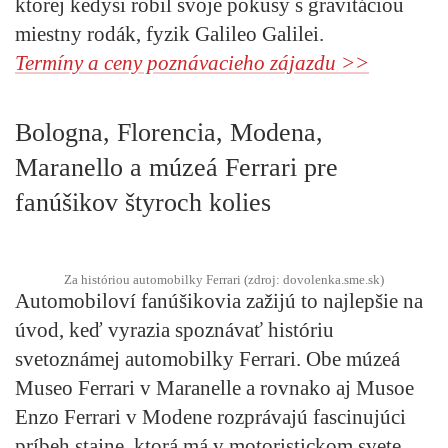
ktorej kedysi robil svoje pokusy s gravitáciou
miestny rodák, fyzik Galileo Galilei.
Termíny a ceny poznávacieho zájazdu >>
Bologna, Florencia, Modena,
Maranello a múzeá Ferrari pre
fanúšikov štyroch kolies
Za históriou automobilky Ferrari (zdroj: dovolenka.sme.sk)
Automobiloví fanúšikovia zažijú to najlepšie na
úvod, keď vyrazia spoznávať históriu
svetoznámej automobilky Ferrari. Obe múzeá
Museo Ferrari v Maranelle a rovnako aj Musoe
Enzo Ferrari v Modene rozprávajú fascinujúci
príbeh stajne, ktorá má v motoristickom svete